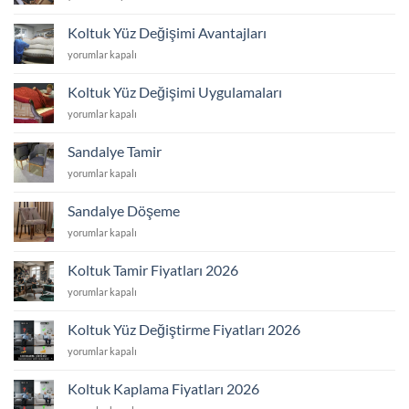
Yüz
Değişimi
Koltuk Yüz Değişimi Avantajları
Yaptıranlar
Koltuk
yorumlar kapalı
için
Yüz
Değişimi
Koltuk Yüz Değişimi Uygulamaları
Avantajları
Koltuk
yorumlar kapalı
için
Yüz
Değişimi
Sandalye Tamir
Uygulamaları
Sandalye
yorumlar kapalı
için
Tamir
için
Sandalye Döşeme
Sandalye
yorumlar kapalı
Döşeme
için
Koltuk Tamir Fiyatları 2026
Koltuk
yorumlar kapalı
Tamir
Fiyatları
Koltuk Yüz Değiştirme Fiyatları 2026
2026
Koltuk
yorumlar kapalı
için
Yüz
Değiştirme
Koltuk Kaplama Fiyatları 2026
Fiyatları