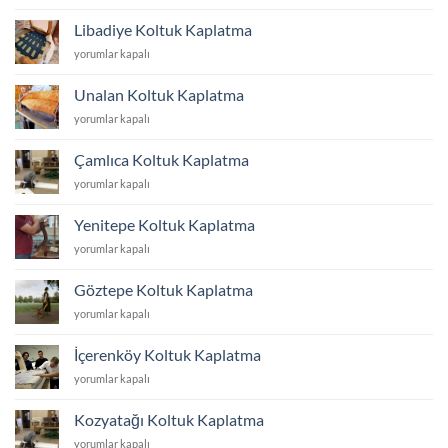
Koltuk
Kaplatma
Libadiye Koltuk Kaplatma
için
Libadiye
yorumlar kapalı
Koltuk
Kaplatma
Unalan Koltuk Kaplatma
için
Unalan
yorumlar kapalı
Koltuk
Kaplatma
Çamlıca Koltuk Kaplatma
için
Çamlıca
yorumlar kapalı
Koltuk
Kaplatma
Yenitepe Koltuk Kaplatma
için
Yenitepe
yorumlar kapalı
Koltuk
Kaplatma
Göztepe Koltuk Kaplatma
için
Göztepe
yorumlar kapalı
Koltuk
Kaplatma
İçerenköy Koltuk Kaplatma
için
İçerenköy
yorumlar kapalı
Koltuk
Kaplatma
Kozyatağı Koltuk Kaplatma
için
Kozyatağı
yorumlar kapalı