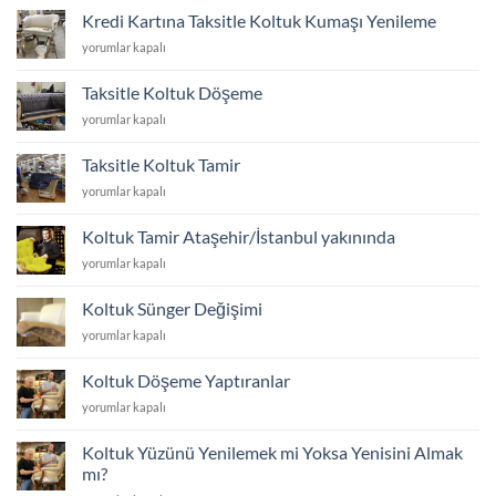
için
Girer?
Kredi Kartına Taksitle Koltuk Kumaşı Yenileme
koltuk
için
Kredi
yorumlar kapalı
ayakları
Kartına
kaç
Taksitle
cm
Taksitle Koltuk Döşeme
Koltuk
olmalı
Taksitle
yorumlar kapalı
Kumaşı
için
Koltuk
Yenileme
Döşeme
için
Taksitle Koltuk Tamir
için
Taksitle
yorumlar kapalı
Koltuk
Tamir
Koltuk Tamir Ataşehir/İstanbul yakınında
için
Koltuk
yorumlar kapalı
Tamir
Ataşehir/
Koltuk Sünger Değişimi
İstanbul
Koltuk
yorumlar kapalı
yakınında
Sünger
için
Değişimi
Koltuk Döşeme Yaptıranlar
için
Koltuk
yorumlar kapalı
Döşeme
Yaptıranlar
Koltuk Yüzünü Yenilemek mi Yoksa Yenisini Almak
için
mı?