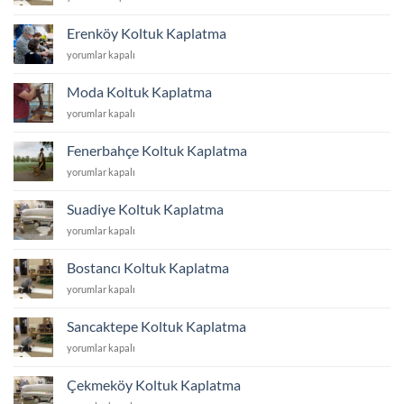
Koltuk
Kaplatma
Erenköy Koltuk Kaplatma
için
Erenköy
yorumlar kapalı
Koltuk
Kaplatma
Moda Koltuk Kaplatma
için
Moda
yorumlar kapalı
Koltuk
Kaplatma
Fenerbahçe Koltuk Kaplatma
için
Fenerbahçe
yorumlar kapalı
Koltuk
Kaplatma
Suadiye Koltuk Kaplatma
için
Suadiye
yorumlar kapalı
Koltuk
Kaplatma
Bostancı Koltuk Kaplatma
için
Bostancı
yorumlar kapalı
Koltuk
Kaplatma
Sancaktepe Koltuk Kaplatma
için
Sancaktepe
yorumlar kapalı
Koltuk
Kaplatma
Çekmeköy Koltuk Kaplatma
için