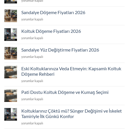
Koltuk
yorumlar kapalı
2026
Kaplama
için
Fiyatları
Sandalye Döşeme Fiyatları 2026
2026
Sandalye
yorumlar kapalı
için
Döşeme
Fiyatları
Koltuk Döşeme Fiyatları 2026
2026
Koltuk
yorumlar kapalı
için
Döşeme
Fiyatları
Sandalye Yüz Değiştirme Fiyatları 2026
2026
Sandalye
yorumlar kapalı
için
Yüz
Değiştirme
Eski Koltuklarınıza Veda Etmeyin: Kapsamlı Koltuk
Fiyatları
Döşeme Rehberi
2026
Eski
için
yorumlar kapalı
Koltuklarınıza
Veda
Pati Dostu Koltuk Döşeme ve Kumaş Seçimi
Etmeyin:
Pati
yorumlar kapalı
Kapsamlı
Dostu
Koltuk
Koltuk
Döşeme
Koltuklarınız Çöktü mü? Sünger Değişimi ve İskelet
Döşeme
Rehberi
Tamiriyle İlk Günkü Konfor
ve
için
Koltuklarınız
Kumaş
yorumlar kapalı
Çöktü
Seçimi