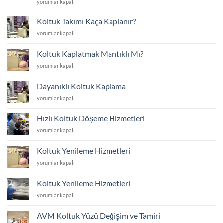
Koltuk
yorumlar kapalı
Yüzünü
Yenilemek
Koltuk Takımı Kaça Kaplanır?
mi
Koltuk
yorumlar kapalı
Yoksa
Takımı
Yenisini
Kaça
Almak
Koltuk Kaplatmak Mantıklı Mı?
Kaplanır?
mı?
Koltuk
yorumlar kapalı
için
için
Kaplatmak
Mantıklı
Dayanıklı Koltuk Kaplama
Mı?
Dayanıklı
yorumlar kapalı
için
Koltuk
Kaplama
Hızlı Koltuk Döşeme Hizmetleri
için
Hızlı
yorumlar kapalı
Koltuk
Döşeme
Koltuk Yenileme Hizmetleri
Hizmetleri
Koltuk
yorumlar kapalı
için
Yenileme
Hizmetleri
Koltuk Yenileme Hizmetleri
için
Koltuk
yorumlar kapalı
Yenileme
Hizmetleri
AVM Koltuk Yüzü Değişim ve Tamiri
için