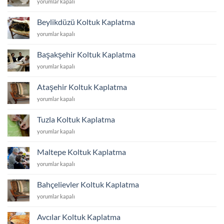
Çekmeköy
yorumlar kapalı
Koltuk
Kaplatma
Beylikdüzü Koltuk Kaplatma
için
Beylikdüzü
yorumlar kapalı
Koltuk
Kaplatma
Başakşehir Koltuk Kaplatma
için
Başakşehir
yorumlar kapalı
Koltuk
Kaplatma
Ataşehir Koltuk Kaplatma
için
Ataşehir
yorumlar kapalı
Koltuk
Kaplatma
Tuzla Koltuk Kaplatma
için
Tuzla
yorumlar kapalı
Koltuk
Kaplatma
Maltepe Koltuk Kaplatma
için
Maltepe
yorumlar kapalı
Koltuk
Kaplatma
Bahçelievler Koltuk Kaplatma
için
Bahçelievler
yorumlar kapalı
Koltuk
Kaplatma
Avcılar Koltuk Kaplatma
için