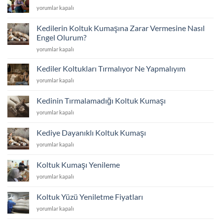
Atolyesi
Koltuk
yorumlar kapalı
için
Tamir
ve
Kedilerin Koltuk Kumaşına Zarar Vermesine Nasıl
Tadilat
Engel Olurum?
için
Kedilerin
yorumlar kapalı
Koltuk
Kumaşına
Kediler Koltukları Tırmalıyor Ne Yapmalıyım
Zarar
Kediler
yorumlar kapalı
Vermesine
Koltukları
Nasıl
Tırmalıyor
Engel
Kedinin Tırmalamadığı Koltuk Kumaşı
Ne
Olurum?
Kedinin
yorumlar kapalı
Yapmalıyım
için
Tırmalamadığı
için
Koltuk
Kediye Dayanıklı Koltuk Kumaşı
Kumaşı
Kediye
yorumlar kapalı
için
Dayanıklı
Koltuk
Koltuk Kumaşı Yenileme
Kumaşı
Koltuk
yorumlar kapalı
için
Kumaşı
Yenileme
Koltuk Yüzü Yeniletme Fiyatları
için
Koltuk
yorumlar kapalı
Yüzü