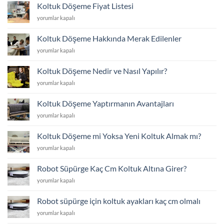
Değişim
Koltuk Döşeme Fiyat Listesi
Fiyat
Koltuk
yorumlar kapalı
Listesi
Döşeme
için
Fiyat
Koltuk Döşeme Hakkında Merak Edilenler
Listesi
Koltuk
yorumlar kapalı
için
Döşeme
Hakkında
Koltuk Döşeme Nedir ve Nasıl Yapılır?
Merak
Koltuk
yorumlar kapalı
Edilenler
Döşeme
için
Nedir
Koltuk Döşeme Yaptırmanın Avantajları
ve
Koltuk
yorumlar kapalı
Nasıl
Döşeme
Yapılır?
Yaptırmanın
için
Koltuk Döşeme mi Yoksa Yeni Koltuk Almak mı?
Avantajları
Koltuk
yorumlar kapalı
için
Döşeme
mi
Robot Süpürge Kaç Cm Koltuk Altına Girer?
Yoksa
Robot
yorumlar kapalı
Yeni
Süpürge
Koltuk
Kaç
Almak
Robot süpürge için koltuk ayakları kaç cm olmalı
Cm
mı?
Robot
yorumlar kapalı
Koltuk
için
süpürge
Altına