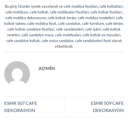
Bu giriş
Ürünler
içinde yayınlandı ve
cafe mobilya fiyatları
,
cafe koltukları
,
cafe mobilyası
,
cafe koltuk
,
cafe mobilyaları fiyatları
,
cafe koltuk fiyatları
,
cafe mobilya dekorasyon
,
cafe koltuk berjer
,
cafe mobilya modelleri
,
cafe
koltuk takımı
,
cafe mobilya fiyat
,
cafe sandalye
,
cafe furniture
,
cafe berjer
,
cafe koltuk sandalye fiyatları
,
cafe sandalyeleri
,
cafe işleri
,
cafe koltuk
renkleri
,
cafe sandalye masa
,
cafe mobilyaları
,
cafe koltuk ve masaları
,
cafe sandalye koltuk
,
cafe masa sandalye
,
cafe sandalyeleri fiyat
olarak
etiketlendi.
ADMIN
ESMR 507 CAFE
ESMR 509 CAFE
DEKORASYON
DEKORASYON