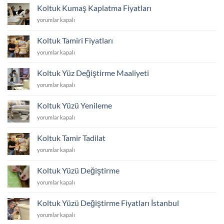
Yeniletme
Koltuk Kumaş Kaplatma Fiyatları
Fiyatları
Koltuk
yorumlar kapalı
için
Kumaş
Kaplatma
Koltuk Tamiri Fiyatları
Fiyatları
Koltuk
yorumlar kapalı
için
Tamiri
Fiyatları
Koltuk Yüz Değiştirme Maaliyeti
için
Koltuk
yorumlar kapalı
Yüz
Değiştirme
Koltuk Yüzü Yenileme
Maaliyeti
Koltuk
yorumlar kapalı
için
Yüzü
Yenileme
Koltuk Tamir Tadilat
için
Koltuk
yorumlar kapalı
Tamir
Tadilat
Koltuk Yüzü Değiştirme
için
Koltuk
yorumlar kapalı
Yüzü
Değiştirme
Koltuk Yüzü Değiştirme Fiyatları İstanbul
için
Koltuk
yorumlar kapalı
Yüzü