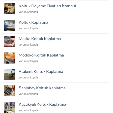
Değiştirme
Koltuk Döşeme Fiyatları İstanbul
Fiyatları
Koltuk
yorumlar kapalı
İstanbul
Döşeme
için
Fiyatları
Koltuk Kaplatma
İstanbul
Koltuk
yorumlar kapalı
için
Kaplatma
için
Masko Koltuk Kaplatma
Masko
yorumlar kapalı
Koltuk
Kaplatma
Modoko Koltuk Kaplatma
için
Modoko
yorumlar kapalı
Koltuk
Kaplatma
Atakent Koltuk Kaplatma
için
Atakent
yorumlar kapalı
Koltuk
Kaplatma
Şahinbey Koltuk Kaplatma
için
Şahinbey
yorumlar kapalı
Koltuk
Kaplatma
Küçükyalı Koltuk Kaplatma
için
Küçükyalı
yorumlar kapalı