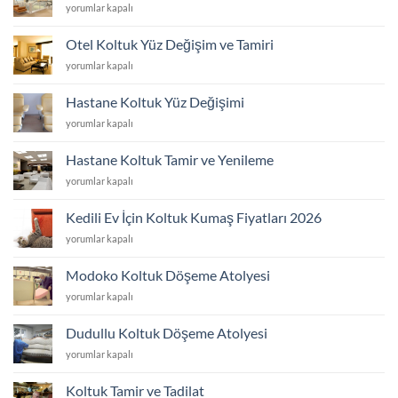
AVM
yorumlar kapalı
Koltuk
Yüzü
Otel Koltuk Yüz Değişim ve Tamiri
Değişim
Otel
yorumlar kapalı
ve
Koltuk
Tamiri
Yüz
için
Hastane Koltuk Yüz Değişimi
Değişim
Hastane
yorumlar kapalı
ve
Koltuk
Tamiri
Yüz
için
Hastane Koltuk Tamir ve Yenileme
Değişimi
Hastane
yorumlar kapalı
için
Koltuk
Tamir
Kedili Ev İçin Koltuk Kumaş Fiyatları 2026
ve
Kedili
yorumlar kapalı
Yenileme
Ev
için
İçin
Modoko Koltuk Döşeme Atolyesi
Koltuk
Modoko
yorumlar kapalı
Kumaş
Koltuk
Fiyatları
Döşeme
2026
Dudullu Koltuk Döşeme Atolyesi
Atolyesi
için
Dudullu
yorumlar kapalı
için
Koltuk
Döşeme
Koltuk Tamir ve Tadilat