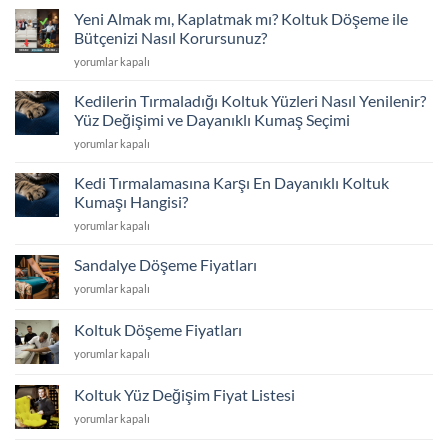
mü?
için
Yeni Almak mı, Kaplatmak mı? Koltuk Döşeme ile
Sünger
Bütçenizi Nasıl Korursunuz?
Değişimi
Yeni
yorumlar kapalı
ve
Almak
İskelet
mı,
Tamiriyle
Kedilerin Tırmaladığı Koltuk Yüzleri Nasıl Yenilenir?
Kaplatmak
İlk
Yüz Değişimi ve Dayanıklı Kumaş Seçimi
mı?
Günkü
Kedilerin
yorumlar kapalı
Koltuk
Konfor
Tırmaladığı
Döşeme
için
Koltuk
ile
Kedi Tırmalamasına Karşı En Dayanıklı Koltuk
Yüzleri
Bütçenizi
Kumaşı Hangisi?
Nasıl
Nasıl
Kedi
yorumlar kapalı
Yenilenir?
Korursunuz?
Tırmalamasına
Yüz
için
Karşı
Değişimi
Sandalye Döşeme Fiyatları
En
ve
Sandalye
yorumlar kapalı
Dayanıklı
Dayanıklı
Döşeme
Koltuk
Kumaş
Fiyatları
Kumaşı
Koltuk Döşeme Fiyatları
Seçimi
için
Hangisi?
için
Koltuk
yorumlar kapalı
için
Döşeme
Fiyatları
Koltuk Yüz Değişim Fiyat Listesi
için
Koltuk
yorumlar kapalı
Yüz