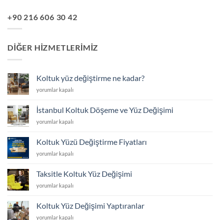
+90 216 606 30 42
DIĞER HIZMETLERIMIZ
Koltuk yüz değiştirme ne kadar?
Koltuk
yorumlar kapalı
yüz
değiştirme
İstanbul Koltuk Döşeme ve Yüz Değişimi
ne
İstanbul
yorumlar kapalı
kadar?
Koltuk
için
Döşeme
Koltuk Yüzü Değiştirme Fiyatları
ve
Koltuk
yorumlar kapalı
Yüz
Yüzü
Değişimi
Değiştirme
için
Taksitle Koltuk Yüz Değişimi
Fiyatları
Taksitle
yorumlar kapalı
için
Koltuk
Yüz
Koltuk Yüz Değişimi Yaptıranlar
Değişimi
Koltuk
yorumlar kapalı
için