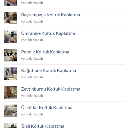
Avcılar
yorumlar kapalı
Koltuk
Kaplatma
Bayrampaşa Koltuk Kaplatma
için
Bayrampaşa
yorumlar kapalı
Koltuk
Kaplatma
Ümraniye Koltuk Kaplatma
için
Ümraniye
yorumlar kapalı
Koltuk
Kaplatma
Pendik Koltuk Kaplatma
için
Pendik
yorumlar kapalı
Koltuk
Kaplatma
Kağıthane Koltuk Kaplatma
için
Kağıthane
yorumlar kapalı
Koltuk
Kaplatma
Zeytinburnu Koltuk Kaplatma
için
Zeytinburnu
yorumlar kapalı
Koltuk
Kaplatma
Üsküdar Koltuk Kaplatma
için
Üsküdar
yorumlar kapalı
Koltuk
Kaplatma
Şişli Koltuk Kaplatma