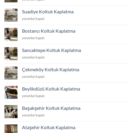
Koltuk
Kaplatma
Suadiye Koltuk Kaplatma
için
Suadiye
yorumlar kapalı
Koltuk
Kaplatma
Bostancı Koltuk Kaplatma
için
Bostancı
yorumlar kapalı
Koltuk
Kaplatma
Sancaktepe Koltuk Kaplatma
için
Sancaktepe
yorumlar kapalı
Koltuk
Kaplatma
Çekmeköy Koltuk Kaplatma
için
Çekmeköy
yorumlar kapalı
Koltuk
Kaplatma
Beylikdüzü Koltuk Kaplatma
için
Beylikdüzü
yorumlar kapalı
Koltuk
Kaplatma
Başakşehir Koltuk Kaplatma
için
Başakşehir
yorumlar kapalı
Koltuk
Kaplatma
Ataşehir Koltuk Kaplatma
için