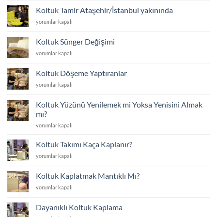
Tamir
Koltuk Tamir Ataşehir/İstanbul yakınında
için
Koltuk
yorumlar kapalı
Tamir
Ataşehir/
Koltuk Sünger Değişimi
İstanbul
Koltuk
yorumlar kapalı
yakınında
Sünger
için
Değişimi
Koltuk Döşeme Yaptıranlar
için
Koltuk
yorumlar kapalı
Döşeme
Yaptıranlar
Koltuk Yüzünü Yenilemek mi Yoksa Yenisini Almak
için
mı?
Koltuk
yorumlar kapalı
Yüzünü
Yenilemek
Koltuk Takımı Kaça Kaplanır?
mi
Koltuk
yorumlar kapalı
Yoksa
Takımı
Yenisini
Kaça
Almak
Koltuk Kaplatmak Mantıklı Mı?
Kaplanır?
mı?
Koltuk
yorumlar kapalı
için
için
Kaplatmak
Mantıklı
Dayanıklı Koltuk Kaplama
Mı?