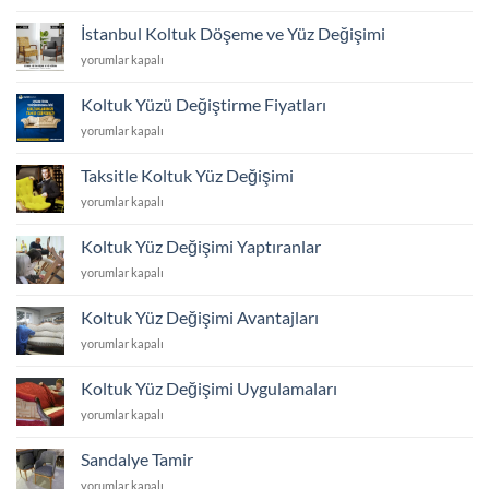
yüz
değiştirme
İstanbul Koltuk Döşeme ve Yüz Değişimi
ne
İstanbul
yorumlar kapalı
kadar?
Koltuk
için
Döşeme
Koltuk Yüzü Değiştirme Fiyatları
ve
Koltuk
yorumlar kapalı
Yüz
Yüzü
Değişimi
Değiştirme
için
Taksitle Koltuk Yüz Değişimi
Fiyatları
Taksitle
yorumlar kapalı
için
Koltuk
Yüz
Koltuk Yüz Değişimi Yaptıranlar
Değişimi
Koltuk
yorumlar kapalı
için
Yüz
Değişimi
Koltuk Yüz Değişimi Avantajları
Yaptıranlar
Koltuk
yorumlar kapalı
için
Yüz
Değişimi
Koltuk Yüz Değişimi Uygulamaları
Avantajları
Koltuk
yorumlar kapalı
için
Yüz
Değişimi
Sandalye Tamir
Uygulamaları
Sandalye
yorumlar kapalı
için