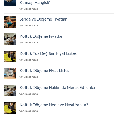
Yüzleri
Bütçenizi
Kumaşı Hangisi?
Nasıl
Nasıl
Kedi
yorumlar kapalı
Yenilenir?
Korursunuz?
Tırmalamasına
Yüz
için
Karşı
Değişimi
Sandalye Döşeme Fiyatları
En
ve
Sandalye
yorumlar kapalı
Dayanıklı
Dayanıklı
Döşeme
Koltuk
Kumaş
Fiyatları
Kumaşı
Koltuk Döşeme Fiyatları
Seçimi
için
Hangisi?
için
Koltuk
yorumlar kapalı
için
Döşeme
Fiyatları
Koltuk Yüz Değişim Fiyat Listesi
için
Koltuk
yorumlar kapalı
Yüz
Değişim
Koltuk Döşeme Fiyat Listesi
Fiyat
Koltuk
yorumlar kapalı
Listesi
Döşeme
için
Fiyat
Koltuk Döşeme Hakkında Merak Edilenler
Listesi
Koltuk
yorumlar kapalı
için
Döşeme
Hakkında
Koltuk Döşeme Nedir ve Nasıl Yapılır?
Merak
Koltuk
yorumlar kapalı
Edilenler
Döşeme
için