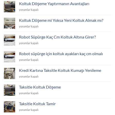
Nedir
Koltuk Döşeme Yaptırmanın Avantajları
ve
Koltuk
yorumlar kapalı
Nasıl
Döşeme
Yapılır?
Yaptırmanın
için
Koltuk Döşeme mi Yoksa Yeni Koltuk Almak mı?
Avantajları
Koltuk
yorumlar kapalı
için
Döşeme
mi
Robot Süpürge Kaç Cm Koltuk Altına Girer?
Yoksa
Robot
yorumlar kapalı
Yeni
Süpürge
Koltuk
Kaç
Almak
Robot süpürge için koltuk ayakları kaç cm olmalı
Cm
mı?
Robot
yorumlar kapalı
Koltuk
için
süpürge
Altına
için
Girer?
Kredi Kartına Taksitle Koltuk Kumaşı Yenileme
koltuk
için
Kredi
yorumlar kapalı
ayakları
Kartına
kaç
Taksitle
cm
Taksitle Koltuk Döşeme
Koltuk
olmalı
Taksitle
yorumlar kapalı
Kumaşı
için
Koltuk
Yenileme
Döşeme
için
Taksitle Koltuk Tamir
için
Taksitle
yorumlar kapalı
Koltuk