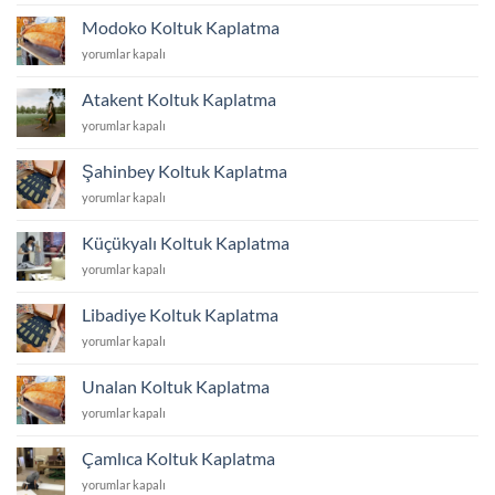
Kaplatma
Modoko Koltuk Kaplatma
için
Modoko
yorumlar kapalı
Koltuk
Kaplatma
Atakent Koltuk Kaplatma
için
Atakent
yorumlar kapalı
Koltuk
Kaplatma
Şahinbey Koltuk Kaplatma
için
Şahinbey
yorumlar kapalı
Koltuk
Kaplatma
Küçükyalı Koltuk Kaplatma
için
Küçükyalı
yorumlar kapalı
Koltuk
Kaplatma
Libadiye Koltuk Kaplatma
için
Libadiye
yorumlar kapalı
Koltuk
Kaplatma
Unalan Koltuk Kaplatma
için
Unalan
yorumlar kapalı
Koltuk
Kaplatma
Çamlıca Koltuk Kaplatma
için
Çamlıca
yorumlar kapalı