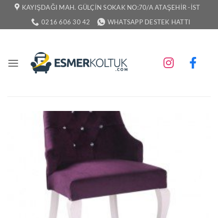
İçeriğe
KAYIŞDAĞI MAH. GÜLÇIN SOKAK NO:70/A ATAŞEHIR -İST
atla
0216 606 30 42
WHATSAPP DESTEK HATTI