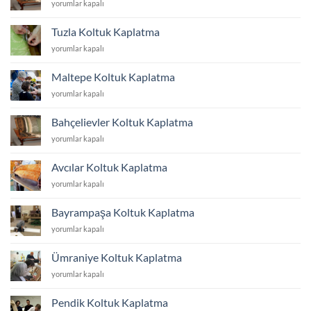
Ataşehir
yorumlar kapalı
Koltuk
Kaplatma
Tuzla Koltuk Kaplatma
için
Tuzla
yorumlar kapalı
Koltuk
Kaplatma
Maltepe Koltuk Kaplatma
için
Maltepe
yorumlar kapalı
Koltuk
Kaplatma
Bahçelievler Koltuk Kaplatma
için
Bahçelievler
yorumlar kapalı
Koltuk
Kaplatma
Avcılar Koltuk Kaplatma
için
Avcılar
yorumlar kapalı
Koltuk
Kaplatma
Bayrampaşa Koltuk Kaplatma
için
Bayrampaşa
yorumlar kapalı
Koltuk
Kaplatma
Ümraniye Koltuk Kaplatma
için
Ümraniye
yorumlar kapalı
Koltuk
Kaplatma
Pendik Koltuk Kaplatma
için