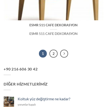
ESMR 511 CAFE DEKORASYON
ESMR 511 CAFE DEKORASYON
1
2
+90 216 606 30 42
DIĞER HIZMETLERIMIZ
Koltuk yüz değiştirme ne kadar?
Koltuk
yorumlar kapalı