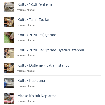
Değiştirme
Koltuk Yüzü Yenileme
Maaliyeti
Koltuk
yorumlar kapalı
için
Yüzü
Yenileme
Koltuk Tamir Tadilat
için
Koltuk
yorumlar kapalı
Tamir
Tadilat
Koltuk Yüzü Değiştirme
için
Koltuk
yorumlar kapalı
Yüzü
Değiştirme
Koltuk Yüzü Değiştirme Fiyatları İstanbul
için
Koltuk
yorumlar kapalı
Yüzü
Değiştirme
Koltuk Döşeme Fiyatları İstanbul
Fiyatları
Koltuk
yorumlar kapalı
İstanbul
Döşeme
için
Fiyatları
Koltuk Kaplatma
İstanbul
Koltuk
yorumlar kapalı
için
Kaplatma
için
Masko Koltuk Kaplatma
Masko
yorumlar kapalı
Koltuk