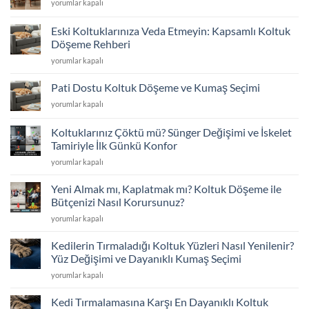
Sandalye
yorumlar kapalı
için
Yüz
Değiştirme
Eski Koltuklarınıza Veda Etmeyin: Kapsamlı Koltuk
Fiyatları
Döşeme Rehberi
2026
Eski
için
yorumlar kapalı
Koltuklarınıza
Veda
Pati Dostu Koltuk Döşeme ve Kumaş Seçimi
Etmeyin:
Pati
yorumlar kapalı
Kapsamlı
Dostu
Koltuk
Koltuk
Döşeme
Koltuklarınız Çöktü mü? Sünger Değişimi ve İskelet
Döşeme
Rehberi
Tamiriyle İlk Günkü Konfor
ve
için
Koltuklarınız
Kumaş
yorumlar kapalı
Çöktü
Seçimi
mü?
için
Yeni Almak mı, Kaplatmak mı? Koltuk Döşeme ile
Sünger
Bütçenizi Nasıl Korursunuz?
Değişimi
Yeni
yorumlar kapalı
ve
Almak
İskelet
mı,
Tamiriyle
Kedilerin Tırmaladığı Koltuk Yüzleri Nasıl Yenilenir?
Kaplatmak
İlk
Yüz Değişimi ve Dayanıklı Kumaş Seçimi
mı?
Günkü
Kedilerin
yorumlar kapalı
Koltuk
Konfor
Tırmaladığı
Döşeme
için
Koltuk
ile
Kedi Tırmalamasına Karşı En Dayanıklı Koltuk