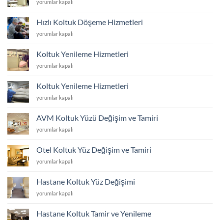
Dayanıklı
yorumlar kapalı
için
Koltuk
Kaplama
Hızlı Koltuk Döşeme Hizmetleri
için
Hızlı
yorumlar kapalı
Koltuk
Döşeme
Koltuk Yenileme Hizmetleri
Hizmetleri
Koltuk
yorumlar kapalı
için
Yenileme
Hizmetleri
Koltuk Yenileme Hizmetleri
için
Koltuk
yorumlar kapalı
Yenileme
Hizmetleri
AVM Koltuk Yüzü Değişim ve Tamiri
için
AVM
yorumlar kapalı
Koltuk
Yüzü
Otel Koltuk Yüz Değişim ve Tamiri
Değişim
Otel
yorumlar kapalı
ve
Koltuk
Tamiri
Yüz
için
Hastane Koltuk Yüz Değişimi
Değişim
Hastane
yorumlar kapalı
ve
Koltuk
Tamiri
Yüz
için
Hastane Koltuk Tamir ve Yenileme
Değişimi