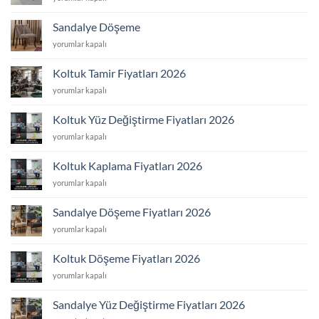
Tamir
için
Sandalye Döşeme
Sandalye
yorumlar kapalı
Döşeme
için
Koltuk Tamir Fiyatları 2026
Koltuk
yorumlar kapalı
Tamir
Fiyatları
Koltuk Yüz Değiştirme Fiyatları 2026
2026
Koltuk
yorumlar kapalı
için
Yüz
Değiştirme
Koltuk Kaplama Fiyatları 2026
Fiyatları
Koltuk
yorumlar kapalı
2026
Kaplama
için
Fiyatları
Sandalye Döşeme Fiyatları 2026
2026
Sandalye
yorumlar kapalı
için
Döşeme
Fiyatları
Koltuk Döşeme Fiyatları 2026
2026
Koltuk
yorumlar kapalı
için
Döşeme
Fiyatları
Sandalye Yüz Değiştirme Fiyatları 2026
2026