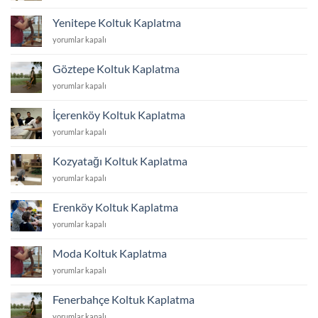
Koltuk
Kaplatma
Yenitepe Koltuk Kaplatma
için
Yenitepe
yorumlar kapalı
Koltuk
Kaplatma
Göztepe Koltuk Kaplatma
için
Göztepe
yorumlar kapalı
Koltuk
Kaplatma
İçerenköy Koltuk Kaplatma
için
İçerenköy
yorumlar kapalı
Koltuk
Kaplatma
Kozyatağı Koltuk Kaplatma
için
Kozyatağı
yorumlar kapalı
Koltuk
Kaplatma
Erenköy Koltuk Kaplatma
için
Erenköy
yorumlar kapalı
Koltuk
Kaplatma
Moda Koltuk Kaplatma
için
Moda
yorumlar kapalı
Koltuk
Kaplatma
Fenerbahçe Koltuk Kaplatma
için
Fenerbahçe
yorumlar kapalı