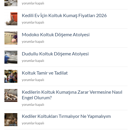
Hastane
yorumlar kapalı
için
Koltuk
Tamir
Kedili Ev İçin Koltuk Kumaş Fiyatları 2026
ve
Kedili
yorumlar kapalı
Yenileme
Ev
için
İçin
Modoko Koltuk Döşeme Atolyesi
Koltuk
Modoko
yorumlar kapalı
Kumaş
Koltuk
Fiyatları
Döşeme
2026
Dudullu Koltuk Döşeme Atolyesi
Atolyesi
için
Dudullu
yorumlar kapalı
için
Koltuk
Döşeme
Koltuk Tamir ve Tadilat
Atolyesi
Koltuk
yorumlar kapalı
için
Tamir
ve
Kedilerin Koltuk Kumaşına Zarar Vermesine Nasıl
Tadilat
Engel Olurum?
için
Kedilerin
yorumlar kapalı
Koltuk
Kumaşına
Kediler Koltukları Tırmalıyor Ne Yapmalıyım
Zarar
Kediler
yorumlar kapalı
Vermesine
Koltukları
Nasıl