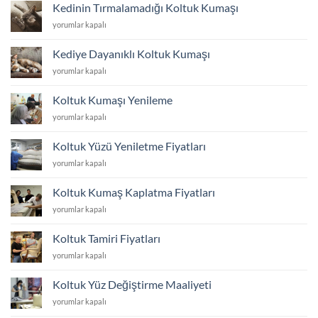
Tırmalıyor
Engel
Kedinin Tırmalamadığı Koltuk Kumaşı
Ne
Olurum?
Kedinin
yorumlar kapalı
Yapmalıyım
için
Tırmalamadığı
için
Koltuk
Kediye Dayanıklı Koltuk Kumaşı
Kumaşı
Kediye
yorumlar kapalı
için
Dayanıklı
Koltuk
Koltuk Kumaşı Yenileme
Kumaşı
Koltuk
yorumlar kapalı
için
Kumaşı
Yenileme
Koltuk Yüzü Yeniletme Fiyatları
için
Koltuk
yorumlar kapalı
Yüzü
Yeniletme
Koltuk Kumaş Kaplatma Fiyatları
Fiyatları
Koltuk
yorumlar kapalı
için
Kumaş
Kaplatma
Koltuk Tamiri Fiyatları
Fiyatları
Koltuk
yorumlar kapalı
için
Tamiri
Fiyatları
Koltuk Yüz Değiştirme Maaliyeti
için
Koltuk
yorumlar kapalı
Yüz