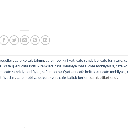
odelleri
,
cafe koltuk takımı
,
cafe mobilya fiyat
,
cafe sandalye
,
cafe furniture
,
ca
ri
,
cafe işleri
,
cafe koltuk renkleri
,
cafe sandalye masa
,
cafe mobilyaları
,
cafe ko
ye
,
cafe sandalyeleri fiyat
,
cafe mobilya fiyatları
,
cafe koltukları
,
cafe mobilyası
,
k fiyatları
,
cafe mobilya dekorasyon
,
cafe koltuk berjer
olarak etiketlendi.