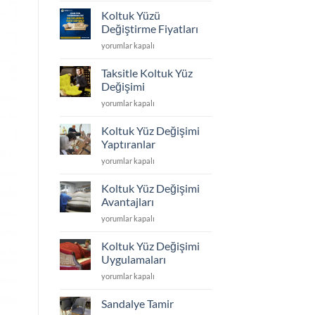
Döşeme
Koltuk Yüzü
ve
Değiştirme Fiyatları
Yüz
Koltuk
yorumlar kapalı
Değişimi
Yüzü
için
Değiştirme
Taksitle Koltuk Yüz
Fiyatları
Değişimi
için
Taksitle
yorumlar kapalı
Koltuk
Yüz
Koltuk Yüz Değişimi
Değişimi
Yaptıranlar
için
Koltuk
yorumlar kapalı
Yüz
Değişimi
Koltuk Yüz Değişimi
Yaptıranlar
Avantajları
için
Koltuk
yorumlar kapalı
Yüz
Değişimi
Koltuk Yüz Değişimi
Avantajları
Uygulamaları
için
Koltuk
yorumlar kapalı
Yüz
Değişimi
Sandalye Tamir
Uygulamaları