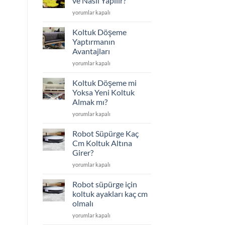
ve Nasıl Yapılır?
Edilenler
Koltuk
yorumlar kapalı
için
Döşeme
Nedir
Koltuk Döşeme
ve
Yaptırmanın
Nasıl
Avantajları
Yapılır?
Koltuk
için
yorumlar kapalı
Döşeme
Yaptırmanın
Koltuk Döşeme mi
Avantajları
Yoksa Yeni Koltuk
için
Almak mı?
Koltuk
yorumlar kapalı
Döşeme
mi
Robot Süpürge Kaç
Yoksa
Cm Koltuk Altına
Yeni
Girer?
Koltuk
Robot
Almak
yorumlar kapalı
Süpürge
mı?
Kaç
için
Robot süpürge için
Cm
koltuk ayakları kaç cm
Koltuk
olmalı
Altına
Robot
Girer?
yorumlar kapalı
süpürge
için