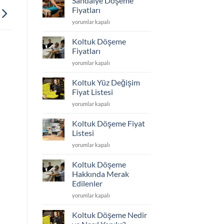
Sandalye Döşeme
Kumaş
En
Fiyatları
Seçimi
Dayanıklı
Sandalye
yorumlar kapalı
için
Koltuk
Döşeme
Kumaşı
Fiyatları
Hangisi?
Koltuk Döşeme
için
için
Fiyatları
Koltuk
yorumlar kapalı
Döşeme
Fiyatları
Koltuk Yüz Değişim
için
Fiyat Listesi
Koltuk
yorumlar kapalı
Yüz
Değişim
Koltuk Döşeme Fiyat
Fiyat
Listesi
Listesi
Koltuk
yorumlar kapalı
için
Döşeme
Fiyat
Koltuk Döşeme
Listesi
Hakkında Merak
için
Edilenler
Koltuk
yorumlar kapalı
Döşeme
Hakkında
Koltuk Döşeme Nedir
Merak