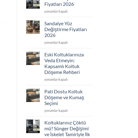
2026
Fiyatları 2026
için
Koltuk
yorumlar kapalı
Döşeme
Fiyatları
Sandalye Yüz
2026
Değiştirme Fiyatları
için
2026
Sandalye
yorumlar kapalı
Yüz
Değiştirme
Eski Koltuklarınıza
Fiyatları
Veda Etmeyin:
2026
Kapsamlı Koltuk
için
Döşeme Rehberi
Eski
yorumlar kapalı
Koltuklarınıza
Veda
Pati Dostu Koltuk
Etmeyin:
Döşeme ve Kumaş
Kapsamlı
Seçimi
Koltuk
Pati
Döşeme
yorumlar kapalı
Dostu
Rehberi
Koltuk
için
Koltuklarınız Çöktü
Döşeme
mü? Sünger Değişimi
ve
ve İskelet Tamiriyle İlk
Kumaş