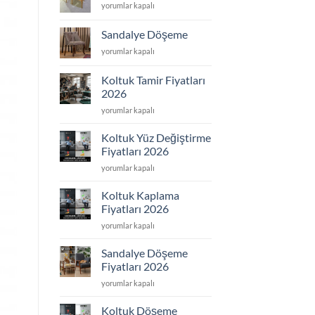
Sandalye
yorumlar kapalı
için
Tamir
için
Sandalye Döşeme
Sandalye
yorumlar kapalı
Döşeme
için
Koltuk Tamir Fiyatları
2026
Koltuk
yorumlar kapalı
Tamir
Fiyatları
Koltuk Yüz Değiştirme
2026
Fiyatları 2026
için
Koltuk
yorumlar kapalı
Yüz
Değiştirme
Koltuk Kaplama
Fiyatları
Fiyatları 2026
2026
Koltuk
yorumlar kapalı
için
Kaplama
Fiyatları
Sandalye Döşeme
2026
Fiyatları 2026
için
Sandalye
yorumlar kapalı
Döşeme
Fiyatları
Koltuk Döşeme