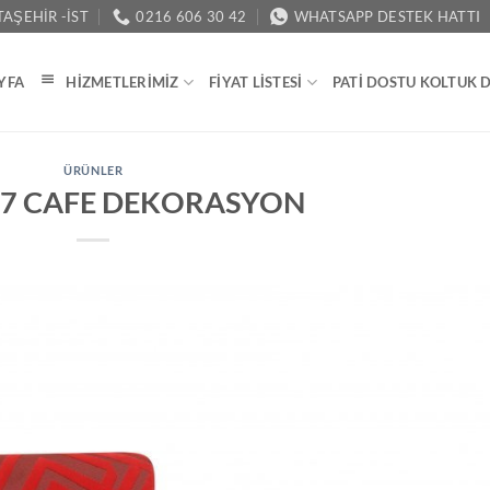
AŞEHIR -İST
0216 606 30 42
WHATSAPP DESTEK HATTI
YFA
HIZMETLERIMIZ
FIYAT LISTESI
PATI DOSTU KOLTUK 
ÜRÜNLER
07 CAFE DEKORASYON