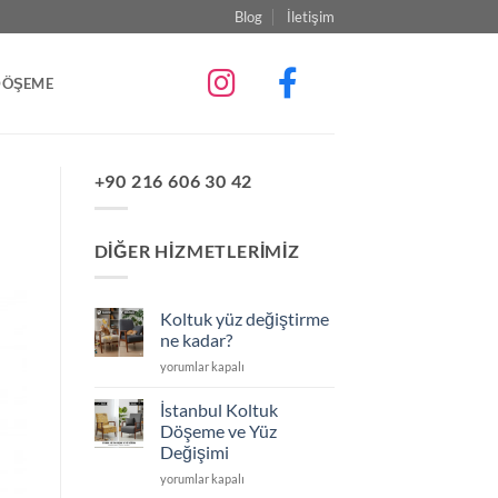
Blog
İletişim
DÖŞEME
+90 216 606 30 42
DIĞER HIZMETLERIMIZ
Koltuk yüz değiştirme
ne kadar?
Koltuk
yorumlar kapalı
yüz
değiştirme
İstanbul Koltuk
ne
Döşeme ve Yüz
kadar?
Değişimi
için
İstanbul
yorumlar kapalı
Koltuk