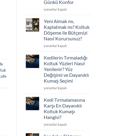
Günkü Konfor
Seçimi
için
Koltuklarınız
yorumlar kapalı
Çöktü
mü?
Yeni Almak mı,
Sünger
Kaplatmak mı? Koltuk
Değişimi
Döşeme ile Bütçenizi
ve
Nasıl Korursunuz?
İskelet
Tamiriyle
Yeni
yorumlar kapalı
İlk
Almak
Günkü
mı,
Kedilerin Tırmaladığı
Konfor
Kaplatmak
Koltuk Yüzleri Nasıl
fe
için
mı?
Yenilenir? Yüz
ltuk
Koltuk
Değişimi ve Dayanıklı
cafe
Döşeme
Kumaş Seçimi
ile
Bütçenizi
Kedilerin
yorumlar kapalı
Nasıl
Tırmaladığı
Korursunuz?
Koltuk
Kedi Tırmalamasına
için
Yüzleri
Karşı En Dayanıklı
Nasıl
Koltuk Kumaşı
Yenilenir?
Hangisi?
Yüz
Değişimi
Kedi
yorumlar kapalı
ve
Tırmalamasına
Dayanıklı
Karşı