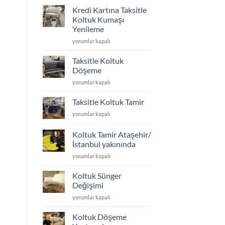
için
Kredi Kartına Taksitle
koltuk
Koltuk Kumaşı
ayakları
Yenileme
kaç
Kredi
cm
yorumlar kapalı
Kartına
olmalı
Taksitle
için
Taksitle Koltuk
Koltuk
Döşeme
Kumaşı
Taksitle
yorumlar kapalı
Yenileme
Koltuk
için
Döşeme
Taksitle Koltuk Tamir
için
Taksitle
yorumlar kapalı
Koltuk
Tamir
Koltuk Tamir Ataşehir/
için
İstanbul yakınında
Koltuk
yorumlar kapalı
Tamir
Ataşehir/
Koltuk Sünger
İstanbul
Değişimi
yakınında
Koltuk
yorumlar kapalı
için
Sünger
Değişimi
Koltuk Döşeme
için