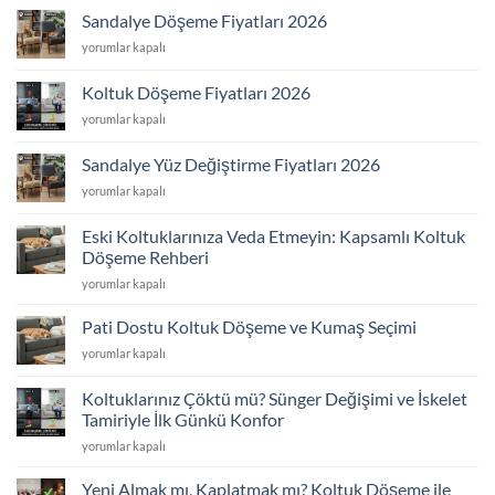
Fiyatları
Sandalye Döşeme Fiyatları 2026
2026
Sandalye
yorumlar kapalı
için
Döşeme
Fiyatları
Koltuk Döşeme Fiyatları 2026
2026
Koltuk
yorumlar kapalı
için
Döşeme
Fiyatları
Sandalye Yüz Değiştirme Fiyatları 2026
2026
Sandalye
yorumlar kapalı
için
Yüz
Değiştirme
Eski Koltuklarınıza Veda Etmeyin: Kapsamlı Koltuk
Fiyatları
Döşeme Rehberi
2026
Eski
için
yorumlar kapalı
Koltuklarınıza
Veda
Pati Dostu Koltuk Döşeme ve Kumaş Seçimi
Etmeyin:
Pati
yorumlar kapalı
Kapsamlı
Dostu
Koltuk
Koltuk
Döşeme
Koltuklarınız Çöktü mü? Sünger Değişimi ve İskelet
Döşeme
Rehberi
Tamiriyle İlk Günkü Konfor
ve
için
Koltuklarınız
Kumaş
yorumlar kapalı
Çöktü
Seçimi
mü?
için
Yeni Almak mı, Kaplatmak mı? Koltuk Döşeme ile