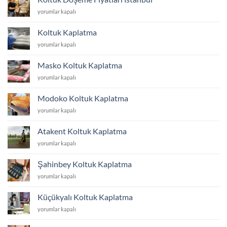
Fiyatları
Koltuk
yorumlar kapalı
İstanbul
Döşeme
için
Fiyatları
Koltuk Kaplatma
İstanbul
Koltuk
yorumlar kapalı
için
Kaplatma
için
Masko Koltuk Kaplatma
Masko
yorumlar kapalı
Koltuk
Kaplatma
Modoko Koltuk Kaplatma
için
Modoko
yorumlar kapalı
Koltuk
Kaplatma
Atakent Koltuk Kaplatma
için
Atakent
yorumlar kapalı
Koltuk
Kaplatma
Şahinbey Koltuk Kaplatma
için
Şahinbey
yorumlar kapalı
Koltuk
Kaplatma
Küçükyalı Koltuk Kaplatma
için
Küçükyalı
yorumlar kapalı
Koltuk
Kaplatma