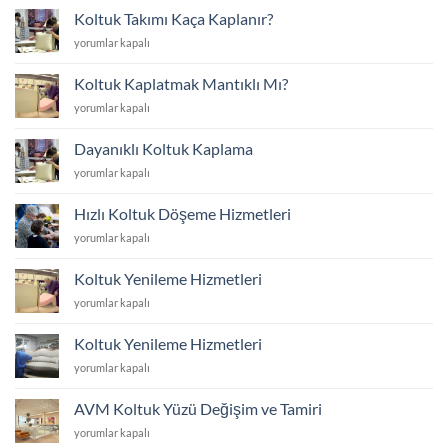
Yenilemek
Koltuk Takımı Kaça Kaplanır?
mi
Koltuk
yorumlar kapalı
Yoksa
Takımı
Yenisini
Kaça
Almak
Koltuk Kaplatmak Mantıklı Mı?
Kaplanır?
mı?
Koltuk
yorumlar kapalı
için
için
Kaplatmak
Mantıklı
Dayanıklı Koltuk Kaplama
Mı?
Dayanıklı
yorumlar kapalı
için
Koltuk
Kaplama
Hızlı Koltuk Döşeme Hizmetleri
için
Hızlı
yorumlar kapalı
Koltuk
Döşeme
Koltuk Yenileme Hizmetleri
Hizmetleri
Koltuk
yorumlar kapalı
için
Yenileme
Hizmetleri
Koltuk Yenileme Hizmetleri
için
Koltuk
yorumlar kapalı
Yenileme
Hizmetleri
AVM Koltuk Yüzü Değişim ve Tamiri
için
AVM
yorumlar kapalı