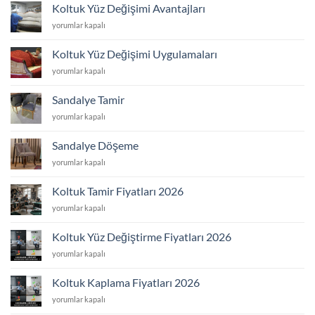
Değişimi
Koltuk Yüz Değişimi Avantajları
Yaptıranlar
Koltuk
yorumlar kapalı
için
Yüz
Değişimi
Koltuk Yüz Değişimi Uygulamaları
Avantajları
Koltuk
yorumlar kapalı
için
Yüz
Değişimi
Sandalye Tamir
Uygulamaları
Sandalye
yorumlar kapalı
için
Tamir
için
Sandalye Döşeme
Sandalye
yorumlar kapalı
Döşeme
için
Koltuk Tamir Fiyatları 2026
Koltuk
yorumlar kapalı
Tamir
Fiyatları
Koltuk Yüz Değiştirme Fiyatları 2026
2026
Koltuk
yorumlar kapalı
için
Yüz
Değiştirme
Koltuk Kaplama Fiyatları 2026
Fiyatları
Koltuk
yorumlar kapalı
2026
Kaplama
için