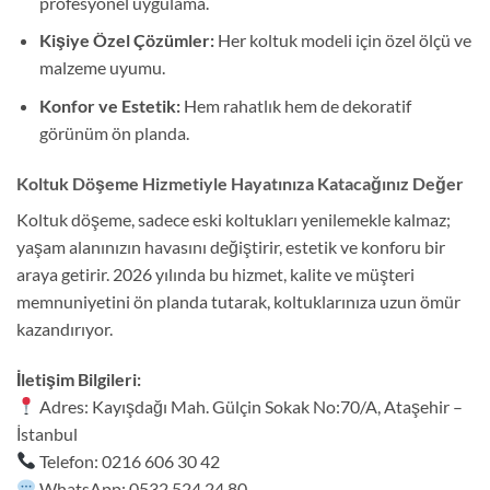
profesyonel uygulama.
Kişiye Özel Çözümler:
Her koltuk modeli için özel ölçü ve
malzeme uyumu.
Konfor ve Estetik:
Hem rahatlık hem de dekoratif
görünüm ön planda.
Koltuk Döşeme Hizmetiyle Hayatınıza Katacağınız Değer
Koltuk döşeme, sadece eski koltukları yenilemekle kalmaz;
yaşam alanınızın havasını değiştirir, estetik ve konforu bir
araya getirir. 2026 yılında bu hizmet, kalite ve müşteri
memnuniyetini ön planda tutarak, koltuklarınıza uzun ömür
kazandırıyor.
İletişim Bilgileri:
Adres: Kayışdağı Mah. Gülçin Sokak No:70/A, Ataşehir –
İstanbul
Telefon: 0216 606 30 42
WhatsApp: 0532 524 24 80