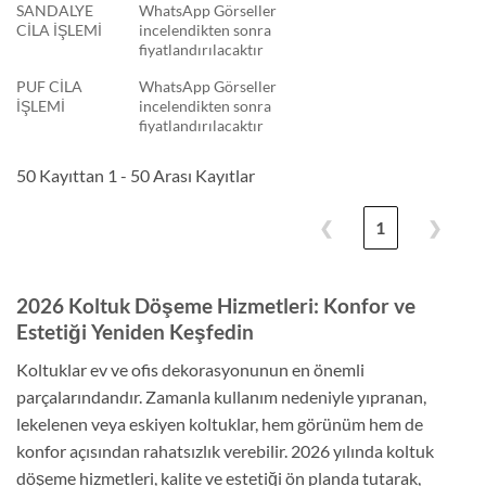
SANDALYE
WhatsApp Görseller
CİLA İŞLEMİ
incelendikten sonra
fiyatlandırılacaktır
PUF CİLA
WhatsApp Görseller
İŞLEMİ
incelendikten sonra
fiyatlandırılacaktır
50 Kayıttan 1 - 50 Arası Kayıtlar
❮
1
❯
2026 Koltuk Döşeme Hizmetleri: Konfor ve
Estetiği Yeniden Keşfedin
Koltuklar ev ve ofis dekorasyonunun en önemli
parçalarındandır. Zamanla kullanım nedeniyle yıpranan,
lekelenen veya eskiyen koltuklar, hem görünüm hem de
konfor açısından rahatsızlık verebilir. 2026 yılında koltuk
döşeme hizmetleri, kalite ve estetiği ön planda tutarak,