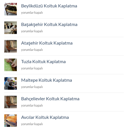
Kaplatma
Beylikdüzü Koltuk Kaplatma
için
Beylikdüzü
yorumlar kapalı
Koltuk
Kaplatma
Başakşehir Koltuk Kaplatma
için
Başakşehir
yorumlar kapalı
Koltuk
Kaplatma
Ataşehir Koltuk Kaplatma
için
Ataşehir
yorumlar kapalı
Koltuk
Kaplatma
Tuzla Koltuk Kaplatma
için
Tuzla
yorumlar kapalı
Koltuk
Kaplatma
Maltepe Koltuk Kaplatma
için
Maltepe
yorumlar kapalı
Koltuk
Kaplatma
Bahçelievler Koltuk Kaplatma
için
Bahçelievler
yorumlar kapalı
Koltuk
Kaplatma
Avcılar Koltuk Kaplatma
için
Avcılar
yorumlar kapalı