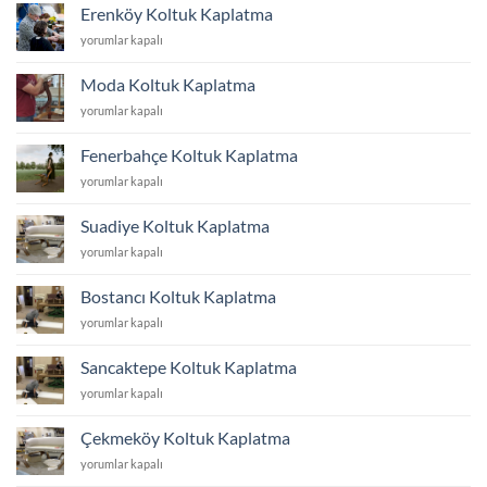
Kaplatma
Erenköy Koltuk Kaplatma
için
Erenköy
yorumlar kapalı
Koltuk
Kaplatma
Moda Koltuk Kaplatma
için
Moda
yorumlar kapalı
Koltuk
Kaplatma
Fenerbahçe Koltuk Kaplatma
için
Fenerbahçe
yorumlar kapalı
Koltuk
Kaplatma
Suadiye Koltuk Kaplatma
için
Suadiye
yorumlar kapalı
Koltuk
Kaplatma
Bostancı Koltuk Kaplatma
için
Bostancı
yorumlar kapalı
Koltuk
Kaplatma
Sancaktepe Koltuk Kaplatma
için
Sancaktepe
yorumlar kapalı
Koltuk
Kaplatma
Çekmeköy Koltuk Kaplatma
için
Çekmeköy
yorumlar kapalı
Koltuk