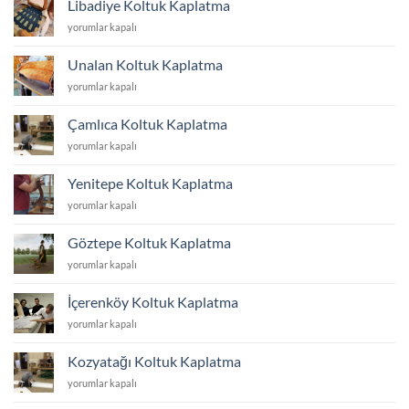
Libadiye Koltuk Kaplatma
için
Libadiye
yorumlar kapalı
Koltuk
Kaplatma
Unalan Koltuk Kaplatma
için
Unalan
yorumlar kapalı
Koltuk
Kaplatma
Çamlıca Koltuk Kaplatma
için
Çamlıca
yorumlar kapalı
Koltuk
Kaplatma
Yenitepe Koltuk Kaplatma
için
Yenitepe
yorumlar kapalı
Koltuk
Kaplatma
Göztepe Koltuk Kaplatma
için
Göztepe
yorumlar kapalı
Koltuk
Kaplatma
İçerenköy Koltuk Kaplatma
için
İçerenköy
yorumlar kapalı
Koltuk
Kaplatma
Kozyatağı Koltuk Kaplatma
için
Kozyatağı
yorumlar kapalı
Koltuk