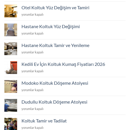
Koltuk
Yüzü
Otel Koltuk Yüz Değişim ve Tamiri
Değişim
Otel
yorumlar kapalı
ve
Koltuk
Tamiri
Yüz
için
Hastane Koltuk Yüz Değişimi
Değişim
Hastane
yorumlar kapalı
ve
Koltuk
Tamiri
Yüz
için
Hastane Koltuk Tamir ve Yenileme
Değişimi
Hastane
yorumlar kapalı
için
Koltuk
Tamir
Kedili Ev İçin Koltuk Kumaş Fiyatları 2026
ve
Kedili
yorumlar kapalı
Yenileme
Ev
için
İçin
Modoko Koltuk Döşeme Atolyesi
Koltuk
Modoko
yorumlar kapalı
Kumaş
Koltuk
Fiyatları
Döşeme
2026
Dudullu Koltuk Döşeme Atolyesi
Atolyesi
için
Dudullu
yorumlar kapalı
için
Koltuk
Döşeme
Koltuk Tamir ve Tadilat
Atolyesi
Koltuk
yorumlar kapalı
için