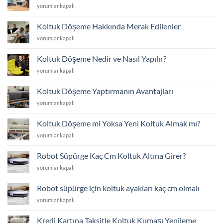
Koltuk
yorumlar kapalı
Listesi
Döşeme
için
Fiyat
Koltuk Döşeme Hakkında Merak Edilenler
Listesi
Koltuk
yorumlar kapalı
için
Döşeme
Hakkında
Koltuk Döşeme Nedir ve Nasıl Yapılır?
Merak
Koltuk
yorumlar kapalı
Edilenler
Döşeme
için
Nedir
Koltuk Döşeme Yaptırmanın Avantajları
ve
Koltuk
yorumlar kapalı
Nasıl
Döşeme
Yapılır?
Yaptırmanın
için
Koltuk Döşeme mi Yoksa Yeni Koltuk Almak mı?
Avantajları
Koltuk
yorumlar kapalı
için
Döşeme
mi
Robot Süpürge Kaç Cm Koltuk Altına Girer?
Yoksa
Robot
yorumlar kapalı
Yeni
Süpürge
Koltuk
Kaç
Almak
Robot süpürge için koltuk ayakları kaç cm olmalı
Cm
mı?
Robot
yorumlar kapalı
Koltuk
için
süpürge
Altına
için
Girer?
Kredi Kartına Taksitle Koltuk Kumaşı Yenileme