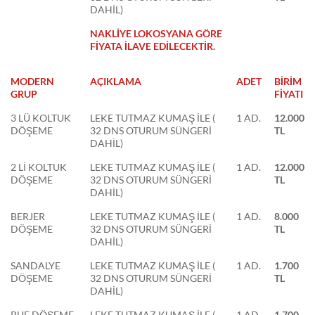
DAHİL)
NAKLİYE LOKOSYANA GÖRE
FİYATA İLAVE EDİLECEKTİR.
MODERN
AÇIKLAMA
ADET
BİRİM
GRUP
FİYATI
3 LÜ KOLTUK
LEKE TUTMAZ KUMAŞ İLE (
1 AD.
12.000
DÖŞEME
32 DNS OTURUM SÜNGERİ
TL
DAHİL)
2 Lİ KOLTUK
LEKE TUTMAZ KUMAŞ İLE (
1 AD.
12.000
DÖŞEME
32 DNS OTURUM SÜNGERİ
TL
DAHİL)
BERJER
LEKE TUTMAZ KUMAŞ İLE (
1 AD.
8.000
DÖŞEME
32 DNS OTURUM SÜNGERİ
TL
DAHİL)
SANDALYE
LEKE TUTMAZ KUMAŞ İLE (
1 AD.
1.700
DÖŞEME
32 DNS OTURUM SÜNGERİ
TL
DAHİL)
PUF DÖŞEME
LEKE TUTMAZ KUMAŞ İLE (
1 AD.
1.700