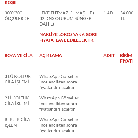
KÖŞE
300X300
LEKE TUTMAZ KUMAŞ İLE (
1 AD.
34.000
ÖLÇÜLERDE
32 DNS OTURUM SÜNGERİ
TL
DAHİL)
NAKLİYE LOKOSYANA GÖRE
FİYATA İLAVE EDİLECEKTİR.
BOYA VE CİLA
AÇIKLAMA
ADET
BİRİM
FİYATI
3 LÜ KOLTUK
WhatsApp Görseller
CİLA İŞLEMİ
incelendikten sonra
fiyatlandırılacaktır
2 Lİ KOLTUK
WhatsApp Görseller
CİLA İŞLEMİ
incelendikten sonra
fiyatlandırılacaktır
BERJER CİLA
WhatsApp Görseller
İŞLEMİ
incelendikten sonra
fiyatlandırılacaktır