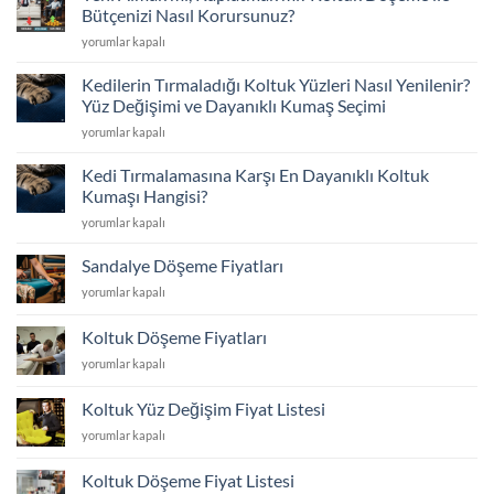
Sünger
Bütçenizi Nasıl Korursunuz?
Değişimi
Yeni
yorumlar kapalı
ve
Almak
İskelet
mı,
Tamiriyle
Kedilerin Tırmaladığı Koltuk Yüzleri Nasıl Yenilenir?
Kaplatmak
İlk
Yüz Değişimi ve Dayanıklı Kumaş Seçimi
mı?
Günkü
Kedilerin
yorumlar kapalı
Koltuk
Konfor
Tırmaladığı
Döşeme
için
Koltuk
ile
Kedi Tırmalamasına Karşı En Dayanıklı Koltuk
Yüzleri
Bütçenizi
Kumaşı Hangisi?
Nasıl
Nasıl
Kedi
yorumlar kapalı
Yenilenir?
Korursunuz?
Tırmalamasına
Yüz
için
Karşı
Değişimi
Sandalye Döşeme Fiyatları
En
ve
Sandalye
yorumlar kapalı
Dayanıklı
Dayanıklı
Döşeme
Koltuk
Kumaş
Fiyatları
Kumaşı
Koltuk Döşeme Fiyatları
Seçimi
için
Hangisi?
için
Koltuk
yorumlar kapalı
için
Döşeme
Fiyatları
Koltuk Yüz Değişim Fiyat Listesi
için
Koltuk
yorumlar kapalı
Yüz
Değişim
Koltuk Döşeme Fiyat Listesi
Fiyat