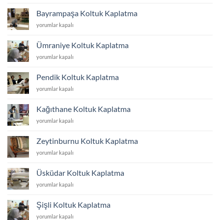
Koltuk
Kaplatma
Bayrampaşa Koltuk Kaplatma
için
Bayrampaşa
yorumlar kapalı
Koltuk
Kaplatma
Ümraniye Koltuk Kaplatma
için
Ümraniye
yorumlar kapalı
Koltuk
Kaplatma
Pendik Koltuk Kaplatma
için
Pendik
yorumlar kapalı
Koltuk
Kaplatma
Kağıthane Koltuk Kaplatma
için
Kağıthane
yorumlar kapalı
Koltuk
Kaplatma
Zeytinburnu Koltuk Kaplatma
için
Zeytinburnu
yorumlar kapalı
Koltuk
Kaplatma
Üsküdar Koltuk Kaplatma
için
Üsküdar
yorumlar kapalı
Koltuk
Kaplatma
Şişli Koltuk Kaplatma
için
Şişli
yorumlar kapalı