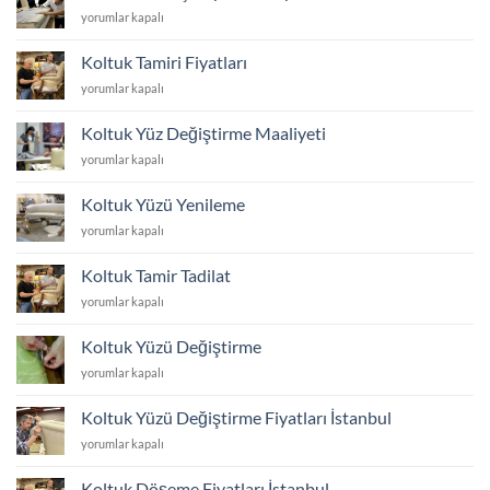
Fiyatları
Koltuk
yorumlar kapalı
için
Kumaş
Kaplatma
Koltuk Tamiri Fiyatları
Fiyatları
Koltuk
yorumlar kapalı
için
Tamiri
Fiyatları
Koltuk Yüz Değiştirme Maaliyeti
için
Koltuk
yorumlar kapalı
Yüz
Değiştirme
Koltuk Yüzü Yenileme
Maaliyeti
Koltuk
yorumlar kapalı
için
Yüzü
Yenileme
Koltuk Tamir Tadilat
için
Koltuk
yorumlar kapalı
Tamir
Tadilat
Koltuk Yüzü Değiştirme
için
Koltuk
yorumlar kapalı
Yüzü
Değiştirme
Koltuk Yüzü Değiştirme Fiyatları İstanbul
için
Koltuk
yorumlar kapalı
Yüzü
Değiştirme
Koltuk Döşeme Fiyatları İstanbul