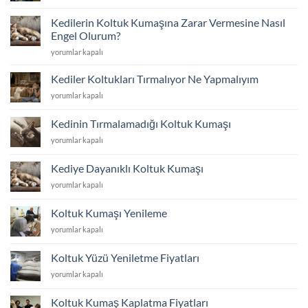
Tamir
ve
Kedilerin Koltuk Kumaşına Zarar Vermesine Nasıl
Tadilat
Engel Olurum?
için
Kedilerin
yorumlar kapalı
Koltuk
Kumaşına
Kediler Koltukları Tırmalıyor Ne Yapmalıyım
Zarar
Kediler
yorumlar kapalı
Vermesine
Koltukları
Nasıl
Tırmalıyor
Engel
Kedinin Tırmalamadığı Koltuk Kumaşı
Ne
Olurum?
Kedinin
yorumlar kapalı
Yapmalıyım
için
Tırmalamadığı
için
Koltuk
Kediye Dayanıklı Koltuk Kumaşı
Kumaşı
Kediye
yorumlar kapalı
için
Dayanıklı
Koltuk
Koltuk Kumaşı Yenileme
Kumaşı
Koltuk
yorumlar kapalı
için
Kumaşı
Yenileme
Koltuk Yüzü Yeniletme Fiyatları
için
Koltuk
yorumlar kapalı
Yüzü
Yeniletme
Koltuk Kumaş Kaplatma Fiyatları