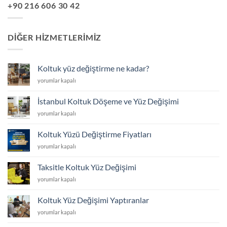
+90 216 606 30 42
DIĞER HIZMETLERIMIZ
Koltuk yüz değiştirme ne kadar?
Koltuk
yorumlar kapalı
yüz
değiştirme
İstanbul Koltuk Döşeme ve Yüz Değişimi
ne
İstanbul
yorumlar kapalı
kadar?
Koltuk
için
Döşeme
Koltuk Yüzü Değiştirme Fiyatları
ve
Koltuk
yorumlar kapalı
Yüz
Yüzü
Değişimi
Değiştirme
için
Taksitle Koltuk Yüz Değişimi
Fiyatları
Taksitle
yorumlar kapalı
için
Koltuk
Yüz
Koltuk Yüz Değişimi Yaptıranlar
Değişimi
Koltuk
yorumlar kapalı
için
Yüz