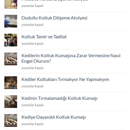
Koltuk
Modoko
yorumlar kapalı
Kumaş
Koltuk
Fiyatları
Döşeme
2026
Dudullu Koltuk Döşeme Atolyesi
Atolyesi
için
Dudullu
yorumlar kapalı
için
Koltuk
Döşeme
Koltuk Tamir ve Tadilat
Atolyesi
Koltuk
yorumlar kapalı
için
Tamir
ve
Kedilerin Koltuk Kumaşına Zarar Vermesine Nasıl
Tadilat
Engel Olurum?
için
Kedilerin
yorumlar kapalı
Koltuk
Kumaşına
Kediler Koltukları Tırmalıyor Ne Yapmalıyım
Zarar
Kediler
yorumlar kapalı
Vermesine
Koltukları
Nasıl
Tırmalıyor
Engel
Kedinin Tırmalamadığı Koltuk Kumaşı
Ne
Olurum?
Kedinin
yorumlar kapalı
Yapmalıyım
için
Tırmalamadığı
için
Koltuk
Kediye Dayanıklı Koltuk Kumaşı
Kumaşı
Kediye
yorumlar kapalı
için
Dayanıklı