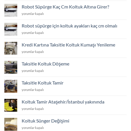
mi
Robot Süpürge Kaç Cm Koltuk Altına Girer?
Yoksa
Robot
yorumlar kapalı
Yeni
Süpürge
Koltuk
Kaç
Almak
Robot süpürge için koltuk ayakları kaç cm olmalı
Cm
mı?
Robot
yorumlar kapalı
Koltuk
için
süpürge
Altına
için
Girer?
Kredi Kartına Taksitle Koltuk Kumaşı Yenileme
koltuk
için
Kredi
yorumlar kapalı
ayakları
Kartına
kaç
Taksitle
cm
Taksitle Koltuk Döşeme
Koltuk
olmalı
Taksitle
yorumlar kapalı
Kumaşı
için
Koltuk
Yenileme
Döşeme
için
Taksitle Koltuk Tamir
için
Taksitle
yorumlar kapalı
Koltuk
Tamir
Koltuk Tamir Ataşehir/İstanbul yakınında
için
Koltuk
yorumlar kapalı
Tamir
Ataşehir/
Koltuk Sünger Değişimi
İstanbul
Koltuk
yorumlar kapalı
yakınında