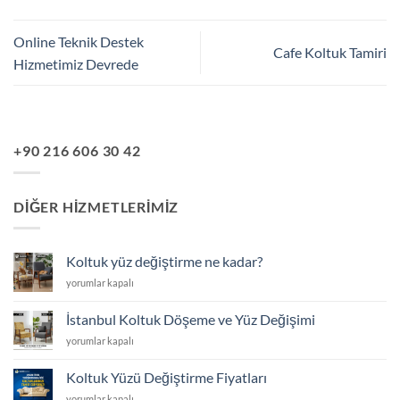
Online Teknik Destek
Cafe Koltuk Tamiri
Hizmetimiz Devrede
+90 216 606 30 42
DIĞER HIZMETLERIMIZ
Koltuk yüz değiştirme ne kadar?
Koltuk
yorumlar kapalı
yüz
değiştirme
İstanbul Koltuk Döşeme ve Yüz Değişimi
ne
İstanbul
yorumlar kapalı
kadar?
Koltuk
için
Döşeme
Koltuk Yüzü Değiştirme Fiyatları
ve
Koltuk
yorumlar kapalı