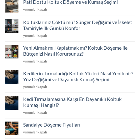
Pati Dostu Koltuk Döşeme ve Kumaş Seçimi
Etmeyin:
Pati
yorumlar kapalı
Kapsamlı
Dostu
Koltuk
Koltuk
Döşeme
Koltuklarınız Çöktü mü? Sünger Değişimi ve İskelet
Döşeme
Rehberi
Tamiriyle İlk Günkü Konfor
ve
için
Koltuklarınız
Kumaş
yorumlar kapalı
Çöktü
Seçimi
mü?
için
Yeni Almak mı, Kaplatmak mı? Koltuk Döşeme ile
Sünger
Bütçenizi Nasıl Korursunuz?
Değişimi
Yeni
yorumlar kapalı
ve
Almak
İskelet
mı,
Tamiriyle
Kedilerin Tırmaladığı Koltuk Yüzleri Nasıl Yenilenir?
Kaplatmak
İlk
Yüz Değişimi ve Dayanıklı Kumaş Seçimi
mı?
Günkü
Kedilerin
yorumlar kapalı
Koltuk
Konfor
Tırmaladığı
Döşeme
için
Koltuk
ile
Kedi Tırmalamasına Karşı En Dayanıklı Koltuk
Yüzleri
Bütçenizi
Kumaşı Hangisi?
Nasıl
Nasıl
Kedi
yorumlar kapalı
Yenilenir?
Korursunuz?
Tırmalamasına
Yüz
için
Karşı
Değişimi
Sandalye Döşeme Fiyatları
En
ve
Sandalye
yorumlar kapalı
Dayanıklı
Dayanıklı
Döşeme
Koltuk
Kumaş