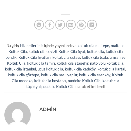
Bu giriş
Hizmetlerimiz
içinde yayınlandı ve
koltuk cila maltepe
,
maltepe
Koltuk Cila
,
koltuk cila cevizli
,
Koltuk Cila fiyat
,
koltuk cila
,
koltuk cila
pendik
,
Koltuk Cila fiyatları
,
koltuk cila ustası
,
koltuk cila tuzla
,
ümraniye
Koltuk Cila
,
koltuk cila tamiri
,
koltuk cila ataşehir
,
nato yolu koltuk cila
,
koltuk cila istanbul
,
ucuz koltuk cila
,
koltuk cila kadıköy
,
koltuk cila kartal
,
koltuk cila göztepe
,
koltuk cila nasıl yapılır
,
koltuk cila erenköy
,
Koltuk
Cila modoko
,
koltuk cila bostancı
,
modoko Koltuk Cila
,
koltuk cila
küçükyalı
,
dudullu Koltuk Cila
olarak etiketlendi.
ADMIN