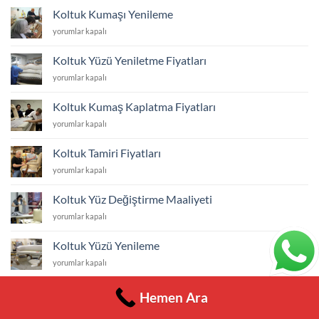
Koltuk
Koltuk Kumaşı Yenileme
Kumaşı
Koltuk
yorumlar kapalı
için
Kumaşı
Yenileme
Koltuk Yüzü Yeniletme Fiyatları
için
Koltuk
yorumlar kapalı
Yüzü
Yeniletme
Koltuk Kumaş Kaplatma Fiyatları
Fiyatları
Koltuk
yorumlar kapalı
için
Kumaş
Kaplatma
Koltuk Tamiri Fiyatları
Fiyatları
Koltuk
yorumlar kapalı
için
Tamiri
Fiyatları
Koltuk Yüz Değiştirme Maaliyeti
için
Koltuk
yorumlar kapalı
Yüz
Değiştirme
Koltuk Yüzü Yenileme
Maaliyeti
Koltuk
yorumlar kapalı
için
Yüzü
Yenileme
Koltuk Tamir Tadilat
Hemen Ara
için
Koltuk
yorumlar kapalı