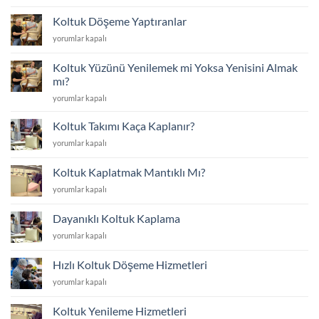
Sünger
için
Değişimi
Koltuk Döşeme Yaptıranlar
için
Koltuk
yorumlar kapalı
Döşeme
Yaptıranlar
Koltuk Yüzünü Yenilemek mi Yoksa Yenisini Almak
için
mı?
Koltuk
yorumlar kapalı
Yüzünü
Yenilemek
Koltuk Takımı Kaça Kaplanır?
mi
Koltuk
yorumlar kapalı
Yoksa
Takımı
Yenisini
Kaça
Almak
Koltuk Kaplatmak Mantıklı Mı?
Kaplanır?
mı?
Koltuk
yorumlar kapalı
için
için
Kaplatmak
Mantıklı
Dayanıklı Koltuk Kaplama
Mı?
Dayanıklı
yorumlar kapalı
için
Koltuk
Kaplama
Hızlı Koltuk Döşeme Hizmetleri
için
Hızlı
yorumlar kapalı
Koltuk
Döşeme
Koltuk Yenileme Hizmetleri
Hizmetleri