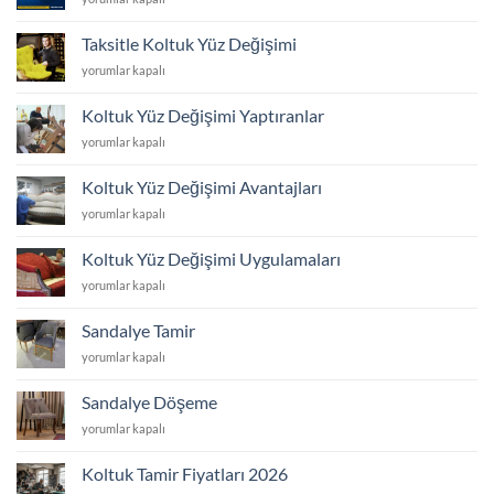
Yüz
Yüzü
Değişimi
Değiştirme
için
Taksitle Koltuk Yüz Değişimi
Fiyatları
Taksitle
yorumlar kapalı
için
Koltuk
Yüz
Koltuk Yüz Değişimi Yaptıranlar
Değişimi
Koltuk
yorumlar kapalı
için
Yüz
Değişimi
Koltuk Yüz Değişimi Avantajları
Yaptıranlar
Koltuk
yorumlar kapalı
için
Yüz
Değişimi
Koltuk Yüz Değişimi Uygulamaları
Avantajları
Koltuk
yorumlar kapalı
için
Yüz
Değişimi
Sandalye Tamir
Uygulamaları
Sandalye
yorumlar kapalı
için
Tamir
için
Sandalye Döşeme
Sandalye
yorumlar kapalı
Döşeme
için
Koltuk Tamir Fiyatları 2026