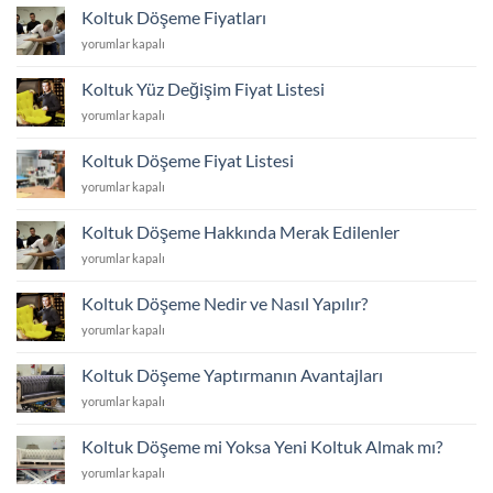
Fiyatları
Kumaşı
Koltuk Döşeme Fiyatları
Seçimi
için
Hangisi?
için
Koltuk
yorumlar kapalı
için
Döşeme
Fiyatları
Koltuk Yüz Değişim Fiyat Listesi
için
Koltuk
yorumlar kapalı
Yüz
Değişim
Koltuk Döşeme Fiyat Listesi
Fiyat
Koltuk
yorumlar kapalı
Listesi
Döşeme
için
Fiyat
Koltuk Döşeme Hakkında Merak Edilenler
Listesi
Koltuk
yorumlar kapalı
için
Döşeme
Hakkında
Koltuk Döşeme Nedir ve Nasıl Yapılır?
Merak
Koltuk
yorumlar kapalı
Edilenler
Döşeme
için
Nedir
Koltuk Döşeme Yaptırmanın Avantajları
ve
Koltuk
yorumlar kapalı
Nasıl
Döşeme
Yapılır?
Yaptırmanın
için
Koltuk Döşeme mi Yoksa Yeni Koltuk Almak mı?
Avantajları
Koltuk
yorumlar kapalı
için
Döşeme