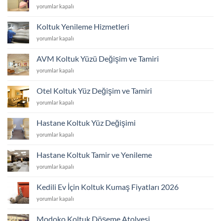
Koltuk
yorumlar kapalı
için
Yenileme
Hizmetleri
Koltuk Yenileme Hizmetleri
için
Koltuk
yorumlar kapalı
Yenileme
Hizmetleri
AVM Koltuk Yüzü Değişim ve Tamiri
için
AVM
yorumlar kapalı
Koltuk
Yüzü
Otel Koltuk Yüz Değişim ve Tamiri
Değişim
Otel
yorumlar kapalı
ve
Koltuk
Tamiri
Yüz
için
Hastane Koltuk Yüz Değişimi
Değişim
Hastane
yorumlar kapalı
ve
Koltuk
Tamiri
Yüz
için
Hastane Koltuk Tamir ve Yenileme
Değişimi
Hastane
yorumlar kapalı
için
Koltuk
Tamir
Kedili Ev İçin Koltuk Kumaş Fiyatları 2026
ve
Kedili
yorumlar kapalı
Yenileme
Ev
için
İçin
Modoko Koltuk Döşeme Atolyesi