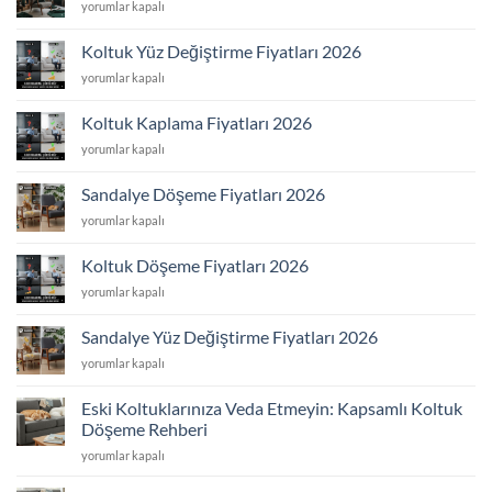
Koltuk
yorumlar kapalı
Tamir
Fiyatları
Koltuk Yüz Değiştirme Fiyatları 2026
2026
Koltuk
yorumlar kapalı
için
Yüz
Değiştirme
Koltuk Kaplama Fiyatları 2026
Fiyatları
Koltuk
yorumlar kapalı
2026
Kaplama
için
Fiyatları
Sandalye Döşeme Fiyatları 2026
2026
Sandalye
yorumlar kapalı
için
Döşeme
Fiyatları
Koltuk Döşeme Fiyatları 2026
2026
Koltuk
yorumlar kapalı
için
Döşeme
Fiyatları
Sandalye Yüz Değiştirme Fiyatları 2026
2026
Sandalye
yorumlar kapalı
için
Yüz
Değiştirme
Eski Koltuklarınıza Veda Etmeyin: Kapsamlı Koltuk
Fiyatları
Döşeme Rehberi
2026
Eski
için
yorumlar kapalı
Koltuklarınıza
Veda