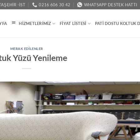
AŞEHIR -İST
0216 606 30 42
WHATSAPP DESTEK HATTI
YFA
HIZMETLERIMIZ
FIYAT LISTESI
PATI DOSTU KOLTUK 
MERAK EDILENLER
tuk Yüzü Yenileme