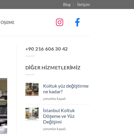
Blog
İletişim
DÖŞEME
+90 216 606 30 42
DIĞER HIZMETLERIMIZ
Koltuk yüz değiştirme
ne kadar?
Koltuk
yorumlar kapalı
yüz
değiştirme
İstanbul Koltuk
ne
Döşeme ve Yüz
kadar?
Değişimi
için
İstanbul
yorumlar kapalı
Koltuk