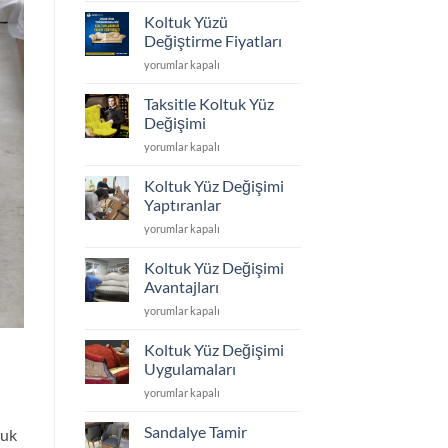
Döşeme
Koltuk Yüzü
ve
Değiştirme Fiyatları
Yüz
Koltuk
yorumlar kapalı
Değişimi
Yüzü
için
Değiştirme
Taksitle Koltuk Yüz
Fiyatları
Değişimi
için
Taksitle
yorumlar kapalı
Koltuk
Yüz
Koltuk Yüz Değişimi
Değişimi
Yaptıranlar
için
Koltuk
yorumlar kapalı
Yüz
Değişimi
Koltuk Yüz Değişimi
Yaptıranlar
Avantajları
için
Koltuk
yorumlar kapalı
Yüz
Değişimi
Koltuk Yüz Değişimi
Avantajları
Uygulamaları
için
Koltuk
yorumlar kapalı
Yüz
Değişimi
Sandalye Tamir
tuk
Uygulamaları