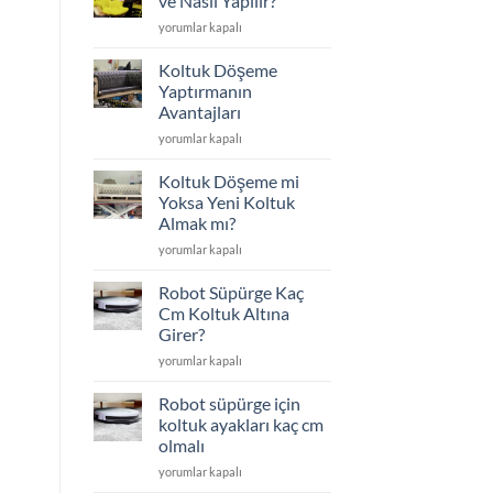
ve Nasıl Yapılır?
Edilenler
Koltuk
yorumlar kapalı
için
Döşeme
Nedir
Koltuk Döşeme
ve
Yaptırmanın
Nasıl
Avantajları
Yapılır?
Koltuk
için
yorumlar kapalı
Döşeme
Yaptırmanın
Koltuk Döşeme mi
Avantajları
Yoksa Yeni Koltuk
için
Almak mı?
Koltuk
yorumlar kapalı
Döşeme
mi
Robot Süpürge Kaç
Yoksa
Cm Koltuk Altına
Yeni
Girer?
Koltuk
Robot
Almak
yorumlar kapalı
Süpürge
mı?
Kaç
için
Robot süpürge için
Cm
koltuk ayakları kaç cm
Koltuk
olmalı
Altına
Robot
Girer?
yorumlar kapalı
süpürge
için