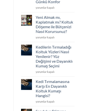
Günkü Konfor
Seçimi
için
Koltuklarınız
yorumlar kapalı
Çöktü
mü?
Yeni Almak mı,
Sünger
Kaplatmak mı? Koltuk
Değişimi
Döşeme ile Bütçenizi
ve
Nasıl Korursunuz?
İskelet
Tamiriyle
Yeni
yorumlar kapalı
İlk
Almak
Günkü
mı,
Kedilerin Tırmaladığı
Konfor
Kaplatmak
Koltuk Yüzleri Nasıl
için
mı?
Yenilenir? Yüz
Koltuk
Değişimi ve Dayanıklı
Döşeme
Kumaş Seçimi
ile
Bütçenizi
Kedilerin
yorumlar kapalı
Nasıl
Tırmaladığı
Korursunuz?
Koltuk
Kedi Tırmalamasına
için
Yüzleri
Karşı En Dayanıklı
Nasıl
Koltuk Kumaşı
Yenilenir?
Hangisi?
Yüz
Değişimi
Kedi
yorumlar kapalı
ve
Tırmalamasına
Dayanıklı
Karşı