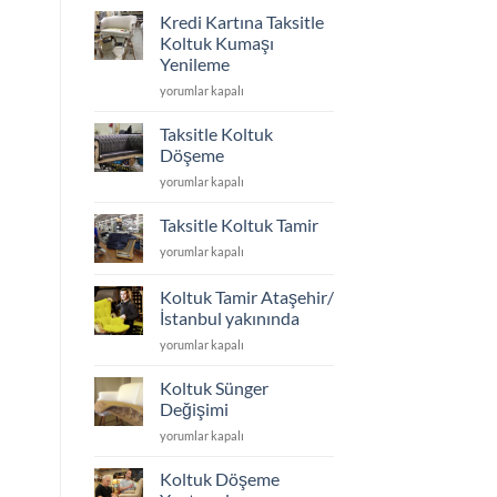
için
Kredi Kartına Taksitle
koltuk
Koltuk Kumaşı
ayakları
Yenileme
kaç
Kredi
cm
yorumlar kapalı
Kartına
olmalı
Taksitle
için
Taksitle Koltuk
Koltuk
Döşeme
Kumaşı
Taksitle
yorumlar kapalı
Yenileme
Koltuk
için
Döşeme
Taksitle Koltuk Tamir
için
Taksitle
yorumlar kapalı
Koltuk
Tamir
Koltuk Tamir Ataşehir/
için
İstanbul yakınında
Koltuk
yorumlar kapalı
Tamir
Ataşehir/
Koltuk Sünger
İstanbul
Değişimi
yakınında
Koltuk
yorumlar kapalı
için
Sünger
Değişimi
Koltuk Döşeme
için