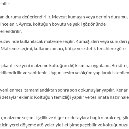
bilir:
ın durumu değerlendirilir. Mevcut kumaşın veya derinin durumu,
 incelenir. Ayrıca, koltuğun boyutu ve şekli göz önünde
lendirilir.
zeyinde kullanılacak malzeme seçilir. Kumaş, deri veya suni deri 
r. Malzeme seçimi, kullanım amacı, bütçe ve estetik tercihlere göre
karılır ve yeni malzeme koltuğun dış kısmına uygulanır. Bu süreç
killendirilir ve sabitlenir. Uygun kesim ve ölçüm yapılarak istenile
yenilenmesi tamamlandıktan sonra son dokunuşlar yapılır. Kenar
detaylar eklenir. Koltuğun temizliği yapılır ve teslimata hazır hale
 malzeme seçimi, işçilik ve diğer ek detaylara bağlı olarak değişik
k için yerel döşeme atölyeleriyle iletişime geçebilir ve koltuğunuz