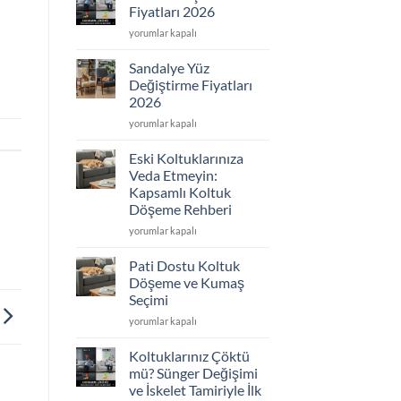
2026
Fiyatları 2026
için
Koltuk
yorumlar kapalı
Döşeme
Fiyatları
Sandalye Yüz
2026
Değiştirme Fiyatları
için
2026
Sandalye
yorumlar kapalı
Yüz
Değiştirme
Eski Koltuklarınıza
Fiyatları
Veda Etmeyin:
2026
Kapsamlı Koltuk
için
Döşeme Rehberi
Eski
yorumlar kapalı
Koltuklarınıza
Veda
Pati Dostu Koltuk
Etmeyin:
Döşeme ve Kumaş
Kapsamlı
Seçimi
Koltuk
Pati
Döşeme
yorumlar kapalı
Dostu
Rehberi
Koltuk
için
Koltuklarınız Çöktü
Döşeme
mü? Sünger Değişimi
ve
ve İskelet Tamiriyle İlk
Kumaş