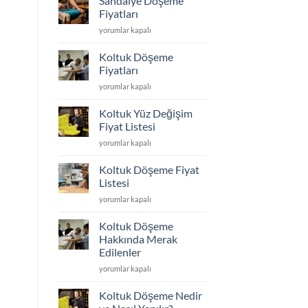
Sandalye Döşeme
Kumaş
En
Fiyatları
Seçimi
Dayanıklı
Sandalye
yorumlar kapalı
için
Koltuk
Döşeme
Kumaşı
Fiyatları
Hangisi?
Koltuk Döşeme
için
için
Fiyatları
Koltuk
yorumlar kapalı
Döşeme
Fiyatları
Koltuk Yüz Değişim
için
Fiyat Listesi
Koltuk
yorumlar kapalı
Yüz
Değişim
Koltuk Döşeme Fiyat
Fiyat
Listesi
Listesi
Koltuk
yorumlar kapalı
için
Döşeme
Fiyat
Koltuk Döşeme
Listesi
Hakkında Merak
için
Edilenler
Koltuk
yorumlar kapalı
Döşeme
Hakkında
Koltuk Döşeme Nedir
Merak