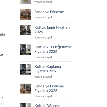
Sandalye
yorumlar kapalı
için
Tamir
için
Sandalye Döşeme
Sandalye
yorumlar kapalı
Döşeme
için
Koltuk Tamir Fiyatları
2026
gibi
Koltuk
yorumlar kapalı
Tamir
Fiyatları
Koltuk Yüz Değiştirme
2026
Fiyatları 2026
için
te
Koltuk
yorumlar kapalı
n
Yüz
Değiştirme
Koltuk Kaplama
Fiyatları
Fiyatları 2026
2026
Koltuk
yorumlar kapalı
için
Kaplama
Fiyatları
Sandalye Döşeme
2026
Fiyatları 2026
için
Sandalye
yorumlar kapalı
lik
Döşeme
un
Fiyatları
Koltuk Döşeme