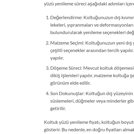
yüzü yenileme süreci aşağıdaki adımları içere
Değerlendirme: Koltuğunuzun dış kısmın
lekeleri, yıpranmaları ve deformasyonları
bulundurularak yenileme seçenekleri değer
Malzeme Seçimi: Koltuğunuzun yeni dış yü
çeşitli seçenekler arasından tercih yapılı
yapılır.
Döşeme Süreci: Mevcut koltuk döşemesi çı
dikiş işlemleri yapılır, malzeme koltuğa şe
görünüm elde edilir.
Son Dokunuşlar: Koltuğun dış yüzeyinin 
süslemeleri, düğmeler veya minderler gibi 
getirilir.
Koltuk yüzü yenileme fiyatı, koltuğun boyutu,
gösterir. Bu nedenle, en doğru fiyatları alma