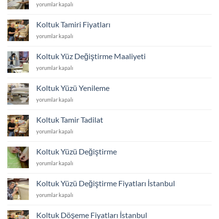
Koltuk
yorumlar kapalı
için
Kumaş
Kaplatma
Koltuk Tamiri Fiyatları
Fiyatları
Koltuk
yorumlar kapalı
için
Tamiri
Fiyatları
Koltuk Yüz Değiştirme Maaliyeti
için
Koltuk
yorumlar kapalı
Yüz
Değiştirme
Koltuk Yüzü Yenileme
Maaliyeti
Koltuk
yorumlar kapalı
için
Yüzü
Yenileme
Koltuk Tamir Tadilat
için
Koltuk
yorumlar kapalı
Tamir
Tadilat
Koltuk Yüzü Değiştirme
için
Koltuk
yorumlar kapalı
Yüzü
Değiştirme
Koltuk Yüzü Değiştirme Fiyatları İstanbul
için
Koltuk
yorumlar kapalı
Yüzü
Değiştirme
Koltuk Döşeme Fiyatları İstanbul