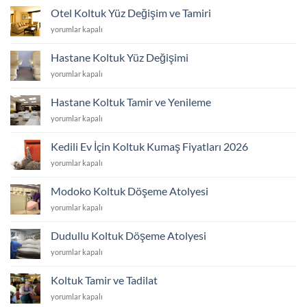
Yüzü
Otel Koltuk Yüz Değişim ve Tamiri
Değişim
Otel
yorumlar kapalı
ve
Koltuk
Tamiri
Yüz
için
Hastane Koltuk Yüz Değişimi
Değişim
Hastane
yorumlar kapalı
ve
Koltuk
Tamiri
Yüz
için
Hastane Koltuk Tamir ve Yenileme
Değişimi
Hastane
yorumlar kapalı
için
Koltuk
Tamir
Kedili Ev İçin Koltuk Kumaş Fiyatları 2026
ve
Kedili
yorumlar kapalı
Yenileme
Ev
için
İçin
Modoko Koltuk Döşeme Atolyesi
Koltuk
Modoko
yorumlar kapalı
Kumaş
Koltuk
Fiyatları
Döşeme
2026
Dudullu Koltuk Döşeme Atolyesi
Atolyesi
için
Dudullu
yorumlar kapalı
için
Koltuk
Döşeme
Koltuk Tamir ve Tadilat
Atolyesi
Koltuk
yorumlar kapalı
için