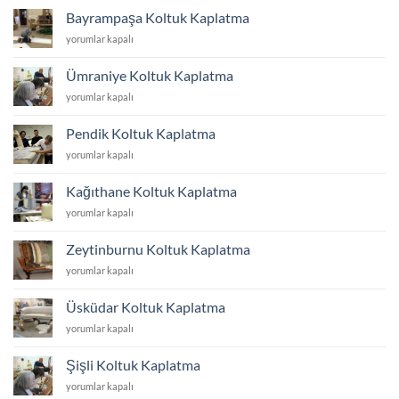
Kaplatma
Bayrampaşa Koltuk Kaplatma
için
Bayrampaşa
yorumlar kapalı
Koltuk
Kaplatma
Ümraniye Koltuk Kaplatma
için
Ümraniye
yorumlar kapalı
Koltuk
Kaplatma
Pendik Koltuk Kaplatma
için
Pendik
yorumlar kapalı
Koltuk
Kaplatma
Kağıthane Koltuk Kaplatma
için
Kağıthane
yorumlar kapalı
Koltuk
Kaplatma
Zeytinburnu Koltuk Kaplatma
için
Zeytinburnu
yorumlar kapalı
Koltuk
Kaplatma
Üsküdar Koltuk Kaplatma
için
Üsküdar
yorumlar kapalı
Koltuk
Kaplatma
Şişli Koltuk Kaplatma
için
Şişli
yorumlar kapalı