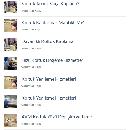
Yenilemek
Koltuk Takımı Kaça Kaplanır?
mi
Koltuk
yorumlar kapalı
Yoksa
Takımı
Yenisini
Kaça
Almak
Koltuk Kaplatmak Mantıklı Mı?
Kaplanır?
mı?
Koltuk
yorumlar kapalı
için
için
Kaplatmak
Mantıklı
Dayanıklı Koltuk Kaplama
Mı?
Dayanıklı
yorumlar kapalı
için
Koltuk
Kaplama
Hızlı Koltuk Döşeme Hizmetleri
için
Hızlı
yorumlar kapalı
Koltuk
Döşeme
Koltuk Yenileme Hizmetleri
Hizmetleri
Koltuk
yorumlar kapalı
için
Yenileme
Hizmetleri
Koltuk Yenileme Hizmetleri
için
Koltuk
yorumlar kapalı
Yenileme
Hizmetleri
AVM Koltuk Yüzü Değişim ve Tamiri
için
AVM
yorumlar kapalı
Koltuk