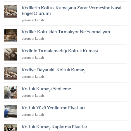
Tamir
ve
Kedilerin Koltuk Kumaşına Zarar Vermesine Nasıl
Tadilat
Engel Olurum?
için
Kedilerin
yorumlar kapalı
Koltuk
Kumaşına
Kediler Koltukları Tırmalıyor Ne Yapmalıyım
Zarar
Kediler
yorumlar kapalı
Vermesine
Koltukları
Nasıl
Tırmalıyor
Engel
Kedinin Tırmalamadığı Koltuk Kumaşı
Ne
Olurum?
Kedinin
yorumlar kapalı
Yapmalıyım
için
Tırmalamadığı
için
Koltuk
Kediye Dayanıklı Koltuk Kumaşı
Kumaşı
Kediye
yorumlar kapalı
için
Dayanıklı
Koltuk
Koltuk Kumaşı Yenileme
Kumaşı
Koltuk
yorumlar kapalı
için
Kumaşı
Yenileme
Koltuk Yüzü Yeniletme Fiyatları
için
Koltuk
yorumlar kapalı
Yüzü
Yeniletme
Koltuk Kumaş Kaplatma Fiyatları
Fiyatları