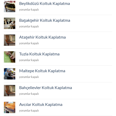
Kaplatma
Beylikdüzü Koltuk Kaplatma
için
Beylikdüzü
yorumlar kapalı
Koltuk
Kaplatma
Başakşehir Koltuk Kaplatma
için
Başakşehir
yorumlar kapalı
Koltuk
Kaplatma
Ataşehir Koltuk Kaplatma
için
Ataşehir
yorumlar kapalı
Koltuk
Kaplatma
Tuzla Koltuk Kaplatma
için
Tuzla
yorumlar kapalı
Koltuk
Kaplatma
Maltepe Koltuk Kaplatma
için
Maltepe
yorumlar kapalı
Koltuk
Kaplatma
Bahçelievler Koltuk Kaplatma
için
Bahçelievler
yorumlar kapalı
Koltuk
Kaplatma
Avcılar Koltuk Kaplatma
için
Avcılar
yorumlar kapalı
Koltuk