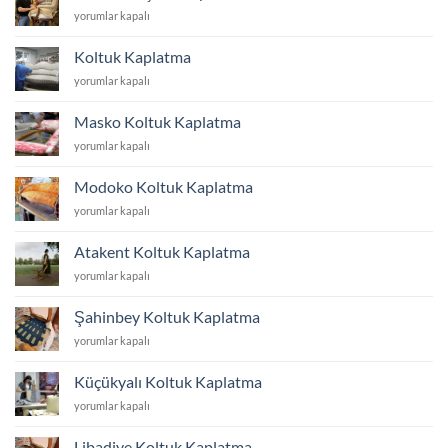
Fiyatları
Koltuk
yorumlar kapalı
İstanbul
Döşeme
için
Fiyatları
Koltuk Kaplatma
İstanbul
Koltuk
yorumlar kapalı
için
Kaplatma
için
Masko Koltuk Kaplatma
Masko
yorumlar kapalı
Koltuk
Kaplatma
Modoko Koltuk Kaplatma
için
Modoko
yorumlar kapalı
Koltuk
Kaplatma
Atakent Koltuk Kaplatma
için
Atakent
yorumlar kapalı
Koltuk
Kaplatma
Şahinbey Koltuk Kaplatma
için
Şahinbey
yorumlar kapalı
Koltuk
Kaplatma
Küçükyalı Koltuk Kaplatma
için
Küçükyalı
yorumlar kapalı
Koltuk
Kaplatma
Libadiye Koltuk Kaplatma