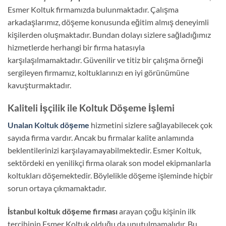
Esmer Koltuk firmamızda bulunmaktadır. Çalışma
arkadaşlarımız, döşeme konusunda eğitim almış deneyimli
kişilerden oluşmaktadır. Bundan dolayı sizlere sağladığımız
hizmetlerde herhangi bir firma hatasıyla
karşılaşılmamaktadır. Güvenilir ve titiz bir çalışma örneği
sergileyen firmamız, koltuklarınızı en iyi görünümüne
kavuşturmaktadır.
Kaliteli İşçilik ile Koltuk Döşeme İşlemi
Unalan Koltuk döşeme
hizmetini sizlere sağlayabilecek çok
sayıda firma vardır. Ancak bu firmalar kalite anlamında
beklentilerinizi karşılayamayabilmektedir. Esmer Koltuk,
sektördeki en yenilikçi firma olarak son model ekipmanlarla
koltukları döşemektedir. Böylelikle döşeme işleminde hiçbir
sorun ortaya çıkmamaktadır.
İstanbul koltuk döşeme firması
arayan çoğu kişinin ilk
tercihinin Esmer Koltuk olduğu da unutulmamalıdır. Bu