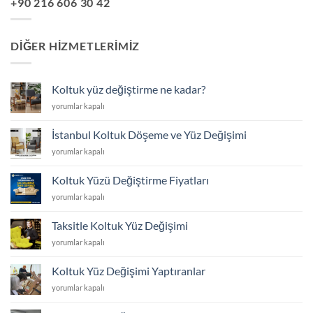
+90 216 606 30 42
DIĞER HIZMETLERIMIZ
Koltuk yüz değiştirme ne kadar?
Koltuk
yorumlar kapalı
yüz
değiştirme
İstanbul Koltuk Döşeme ve Yüz Değişimi
ne
İstanbul
yorumlar kapalı
kadar?
Koltuk
için
Döşeme
Koltuk Yüzü Değiştirme Fiyatları
ve
Koltuk
yorumlar kapalı
Yüz
Yüzü
Değişimi
Değiştirme
için
Taksitle Koltuk Yüz Değişimi
Fiyatları
Taksitle
yorumlar kapalı
için
Koltuk
Yüz
Koltuk Yüz Değişimi Yaptıranlar
Değişimi
Koltuk
yorumlar kapalı
için
Yüz
Değişimi