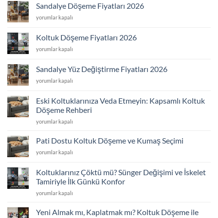
Fiyatları
Sandalye Döşeme Fiyatları 2026
2026
Sandalye
yorumlar kapalı
için
Döşeme
Fiyatları
Koltuk Döşeme Fiyatları 2026
2026
Koltuk
yorumlar kapalı
için
Döşeme
Fiyatları
Sandalye Yüz Değiştirme Fiyatları 2026
2026
Sandalye
yorumlar kapalı
için
Yüz
Değiştirme
Eski Koltuklarınıza Veda Etmeyin: Kapsamlı Koltuk
Fiyatları
Döşeme Rehberi
2026
Eski
için
yorumlar kapalı
Koltuklarınıza
Veda
Pati Dostu Koltuk Döşeme ve Kumaş Seçimi
Etmeyin:
Pati
yorumlar kapalı
Kapsamlı
Dostu
Koltuk
Koltuk
Döşeme
Koltuklarınız Çöktü mü? Sünger Değişimi ve İskelet
Döşeme
Rehberi
Tamiriyle İlk Günkü Konfor
ve
için
Koltuklarınız
Kumaş
yorumlar kapalı
Çöktü
Seçimi
mü?
için
Yeni Almak mı, Kaplatmak mı? Koltuk Döşeme ile
Sünger