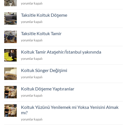
Kredi
yorumlar kapalı
ayakları
Kartına
kaç
Taksitle
cm
Taksitle Koltuk Döşeme
Koltuk
olmalı
Taksitle
yorumlar kapalı
Kumaşı
için
Koltuk
Yenileme
Döşeme
için
Taksitle Koltuk Tamir
için
Taksitle
yorumlar kapalı
Koltuk
Tamir
Koltuk Tamir Ataşehir/İstanbul yakınında
için
Koltuk
yorumlar kapalı
Tamir
Ataşehir/
Koltuk Sünger Değişimi
İstanbul
Koltuk
yorumlar kapalı
yakınında
Sünger
için
Değişimi
Koltuk Döşeme Yaptıranlar
için
Koltuk
yorumlar kapalı
Döşeme
Yaptıranlar
Koltuk Yüzünü Yenilemek mi Yoksa Yenisini Almak
için
mı?
Koltuk
yorumlar kapalı
Yüzünü