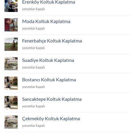
Erenköy Koltuk Kaplatma
için
Erenköy
yorumlar kapalı
Koltuk
Kaplatma
Moda Koltuk Kaplatma
için
Moda
yorumlar kapalı
Koltuk
Kaplatma
Fenerbahçe Koltuk Kaplatma
için
Fenerbahçe
yorumlar kapalı
Koltuk
Kaplatma
Suadiye Koltuk Kaplatma
için
Suadiye
yorumlar kapalı
Koltuk
Kaplatma
Bostancı Koltuk Kaplatma
için
Bostancı
yorumlar kapalı
Koltuk
Kaplatma
Sancaktepe Koltuk Kaplatma
için
Sancaktepe
yorumlar kapalı
Koltuk
Kaplatma
Çekmeköy Koltuk Kaplatma
için
Çekmeköy
yorumlar kapalı
Koltuk