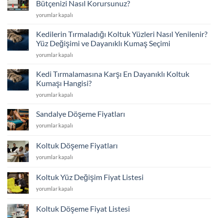
Bütçenizi Nasıl Korursunuz?
Değişimi
Yeni
yorumlar kapalı
ve
Almak
İskelet
mı,
Tamiriyle
Kedilerin Tırmaladığı Koltuk Yüzleri Nasıl Yenilenir?
Kaplatmak
İlk
Yüz Değişimi ve Dayanıklı Kumaş Seçimi
mı?
Günkü
Kedilerin
yorumlar kapalı
Koltuk
Konfor
Tırmaladığı
Döşeme
için
Koltuk
ile
Kedi Tırmalamasına Karşı En Dayanıklı Koltuk
Yüzleri
Bütçenizi
Kumaşı Hangisi?
Nasıl
Nasıl
Kedi
yorumlar kapalı
Yenilenir?
Korursunuz?
Tırmalamasına
Yüz
için
Karşı
Değişimi
Sandalye Döşeme Fiyatları
En
ve
Sandalye
yorumlar kapalı
Dayanıklı
Dayanıklı
Döşeme
Koltuk
Kumaş
Fiyatları
Kumaşı
Koltuk Döşeme Fiyatları
Seçimi
için
Hangisi?
için
Koltuk
yorumlar kapalı
için
Döşeme
Fiyatları
Koltuk Yüz Değişim Fiyat Listesi
için
Koltuk
yorumlar kapalı
Yüz
Değişim
Koltuk Döşeme Fiyat Listesi
Fiyat