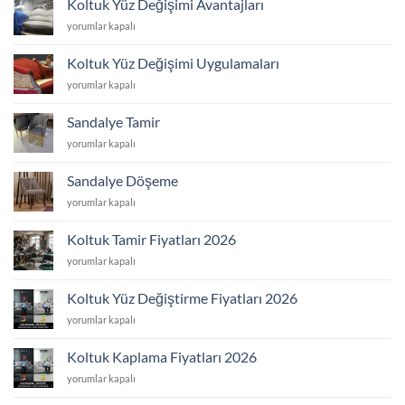
Koltuk Yüz Değişimi Avantajları
Yaptıranlar
Koltuk
yorumlar kapalı
için
Yüz
Değişimi
Koltuk Yüz Değişimi Uygulamaları
Avantajları
Koltuk
yorumlar kapalı
için
Yüz
Değişimi
Sandalye Tamir
Uygulamaları
Sandalye
yorumlar kapalı
için
Tamir
için
Sandalye Döşeme
Sandalye
yorumlar kapalı
Döşeme
için
Koltuk Tamir Fiyatları 2026
Koltuk
yorumlar kapalı
Tamir
Fiyatları
Koltuk Yüz Değiştirme Fiyatları 2026
2026
Koltuk
yorumlar kapalı
için
Yüz
Değiştirme
Koltuk Kaplama Fiyatları 2026
Fiyatları
Koltuk
yorumlar kapalı
2026
Kaplama
için