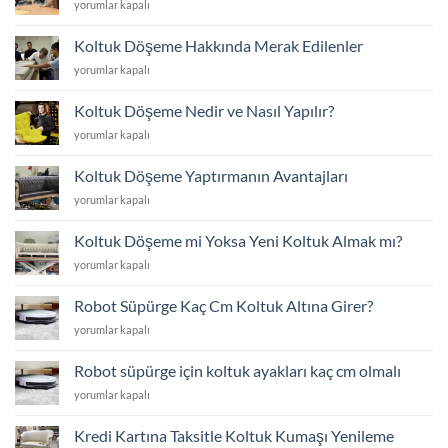
Koltuk
yorumlar kapalı
Listesi
Döşeme
için
Fiyat
Koltuk Döşeme Hakkında Merak Edilenler
Listesi
Koltuk
yorumlar kapalı
için
Döşeme
Hakkında
Koltuk Döşeme Nedir ve Nasıl Yapılır?
Merak
Koltuk
yorumlar kapalı
Edilenler
Döşeme
için
Nedir
Koltuk Döşeme Yaptırmanın Avantajları
ve
Koltuk
yorumlar kapalı
Nasıl
Döşeme
Yapılır?
Yaptırmanın
için
Koltuk Döşeme mi Yoksa Yeni Koltuk Almak mı?
Avantajları
Koltuk
yorumlar kapalı
için
Döşeme
mi
Robot Süpürge Kaç Cm Koltuk Altına Girer?
Yoksa
Robot
yorumlar kapalı
Yeni
Süpürge
Koltuk
Kaç
Almak
Robot süpürge için koltuk ayakları kaç cm olmalı
Cm
mı?
Robot
yorumlar kapalı
Koltuk
için
süpürge
Altına
için
Girer?
Kredi Kartına Taksitle Koltuk Kumaşı Yenileme
koltuk
için