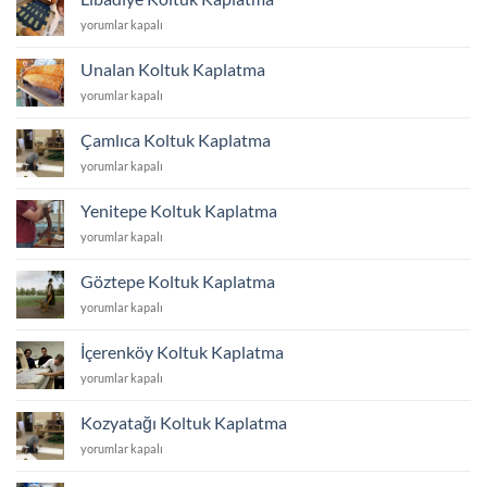
için
Libadiye
yorumlar kapalı
Koltuk
Kaplatma
Unalan Koltuk Kaplatma
için
Unalan
yorumlar kapalı
Koltuk
Kaplatma
Çamlıca Koltuk Kaplatma
için
Çamlıca
yorumlar kapalı
Koltuk
Kaplatma
Yenitepe Koltuk Kaplatma
için
Yenitepe
yorumlar kapalı
Koltuk
Kaplatma
Göztepe Koltuk Kaplatma
için
Göztepe
yorumlar kapalı
Koltuk
Kaplatma
İçerenköy Koltuk Kaplatma
için
İçerenköy
yorumlar kapalı
Koltuk
Kaplatma
Kozyatağı Koltuk Kaplatma
için
Kozyatağı
yorumlar kapalı
Koltuk
Kaplatma