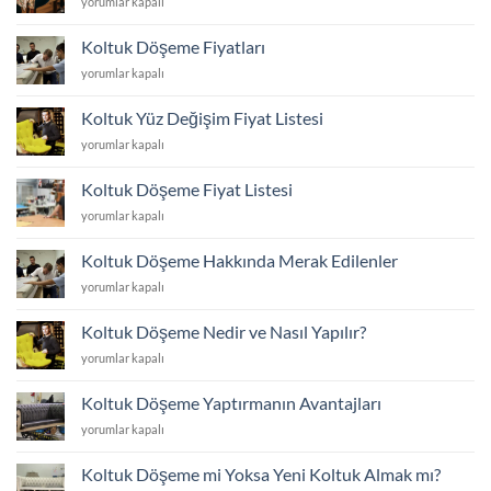
Sandalye
yorumlar kapalı
Dayanıklı
Dayanıklı
Döşeme
Koltuk
Kumaş
Fiyatları
Kumaşı
Koltuk Döşeme Fiyatları
Seçimi
için
Hangisi?
için
Koltuk
yorumlar kapalı
için
Döşeme
Fiyatları
Koltuk Yüz Değişim Fiyat Listesi
için
Koltuk
yorumlar kapalı
Yüz
Değişim
Koltuk Döşeme Fiyat Listesi
Fiyat
Koltuk
yorumlar kapalı
Listesi
Döşeme
için
Fiyat
Koltuk Döşeme Hakkında Merak Edilenler
Listesi
Koltuk
yorumlar kapalı
için
Döşeme
Hakkında
Koltuk Döşeme Nedir ve Nasıl Yapılır?
Merak
Koltuk
yorumlar kapalı
Edilenler
Döşeme
için
Nedir
Koltuk Döşeme Yaptırmanın Avantajları
ve
Koltuk
yorumlar kapalı
Nasıl
Döşeme
Yapılır?
Yaptırmanın
için
Koltuk Döşeme mi Yoksa Yeni Koltuk Almak mı?
Avantajları