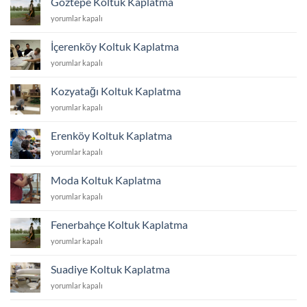
Göztepe Koltuk Kaplatma
için
Göztepe
yorumlar kapalı
Koltuk
Kaplatma
İçerenköy Koltuk Kaplatma
için
İçerenköy
yorumlar kapalı
Koltuk
Kaplatma
Kozyatağı Koltuk Kaplatma
için
Kozyatağı
yorumlar kapalı
Koltuk
Kaplatma
Erenköy Koltuk Kaplatma
için
Erenköy
yorumlar kapalı
Koltuk
Kaplatma
Moda Koltuk Kaplatma
için
Moda
yorumlar kapalı
Koltuk
Kaplatma
Fenerbahçe Koltuk Kaplatma
için
Fenerbahçe
yorumlar kapalı
Koltuk
Kaplatma
Suadiye Koltuk Kaplatma
için
Suadiye
yorumlar kapalı
Koltuk