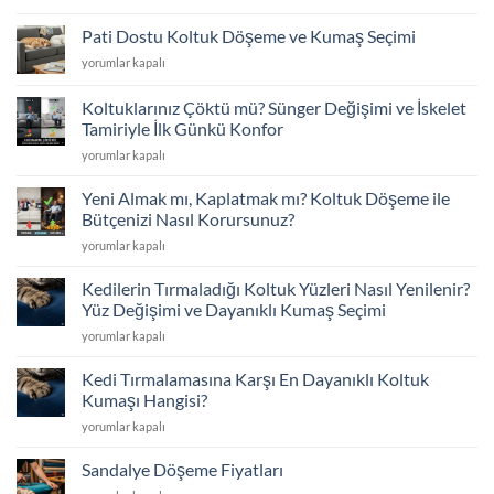
Koltuklarınıza
Veda
Pati Dostu Koltuk Döşeme ve Kumaş Seçimi
Etmeyin:
Pati
yorumlar kapalı
Kapsamlı
Dostu
Koltuk
Koltuk
Döşeme
Koltuklarınız Çöktü mü? Sünger Değişimi ve İskelet
Döşeme
Rehberi
Tamiriyle İlk Günkü Konfor
ve
için
Koltuklarınız
Kumaş
yorumlar kapalı
Çöktü
Seçimi
mü?
için
Yeni Almak mı, Kaplatmak mı? Koltuk Döşeme ile
Sünger
Bütçenizi Nasıl Korursunuz?
Değişimi
Yeni
yorumlar kapalı
ve
Almak
İskelet
mı,
Tamiriyle
Kedilerin Tırmaladığı Koltuk Yüzleri Nasıl Yenilenir?
Kaplatmak
İlk
Yüz Değişimi ve Dayanıklı Kumaş Seçimi
mı?
Günkü
Kedilerin
yorumlar kapalı
Koltuk
Konfor
Tırmaladığı
Döşeme
için
Koltuk
ile
Kedi Tırmalamasına Karşı En Dayanıklı Koltuk
Yüzleri
Bütçenizi
Kumaşı Hangisi?
Nasıl
Nasıl
Kedi
yorumlar kapalı
Yenilenir?
Korursunuz?
Tırmalamasına
Yüz
için
Karşı
Değişimi
Sandalye Döşeme Fiyatları
En
ve