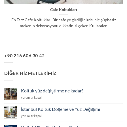
Cafe Koltukları
En Tarz Cafe Koltukları Bir cafe ye girdiğinizde, hiç şüphesiz
mekanın dekorasyonu dikkatinizi çeker. Kullanılan
+90 216 606 30 42
DIĞER HIZMETLERIMIZ
Koltuk yüz değiştirme ne kadar?
Koltuk
yorumlar kapalı
yüz
değiştirme
İstanbul Koltuk Döşeme ve Yüz Değişimi
ne
İstanbul
yorumlar kapalı
kadar?
Koltuk
için
Döşeme