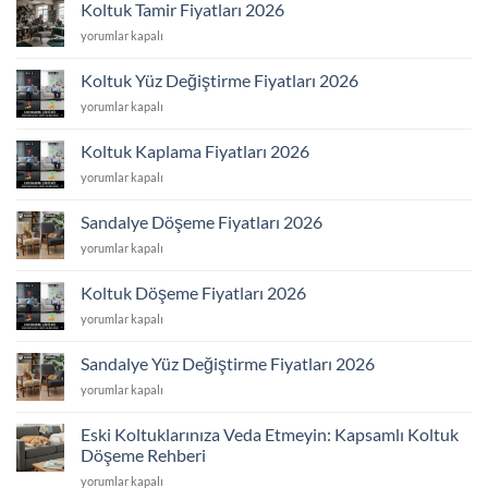
için
Koltuk Tamir Fiyatları 2026
Koltuk
yorumlar kapalı
Tamir
Fiyatları
Koltuk Yüz Değiştirme Fiyatları 2026
2026
Koltuk
yorumlar kapalı
için
Yüz
Değiştirme
Koltuk Kaplama Fiyatları 2026
Fiyatları
Koltuk
yorumlar kapalı
2026
Kaplama
için
Fiyatları
Sandalye Döşeme Fiyatları 2026
2026
Sandalye
yorumlar kapalı
için
Döşeme
Fiyatları
Koltuk Döşeme Fiyatları 2026
2026
Koltuk
yorumlar kapalı
için
Döşeme
Fiyatları
Sandalye Yüz Değiştirme Fiyatları 2026
2026
Sandalye
yorumlar kapalı
için
Yüz
Değiştirme
Eski Koltuklarınıza Veda Etmeyin: Kapsamlı Koltuk
Fiyatları
Döşeme Rehberi
2026
Eski
için
yorumlar kapalı