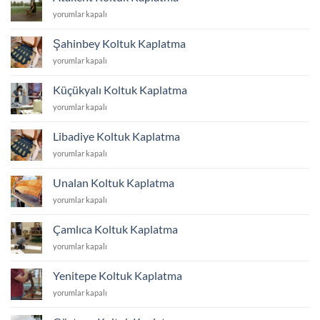
için
Atakent
yorumlar kapalı
Koltuk
Kaplatma
Şahinbey Koltuk Kaplatma
için
Şahinbey
yorumlar kapalı
Koltuk
Kaplatma
Küçükyalı Koltuk Kaplatma
için
Küçükyalı
yorumlar kapalı
Koltuk
Kaplatma
Libadiye Koltuk Kaplatma
için
Libadiye
yorumlar kapalı
Koltuk
Kaplatma
Unalan Koltuk Kaplatma
için
Unalan
yorumlar kapalı
Koltuk
Kaplatma
Çamlıca Koltuk Kaplatma
için
Çamlıca
yorumlar kapalı
Koltuk
Kaplatma
Yenitepe Koltuk Kaplatma
için
Yenitepe
yorumlar kapalı
Koltuk
Kaplatma