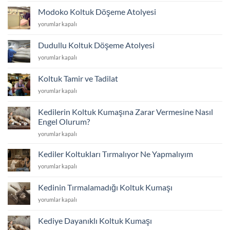
için
İçin
Modoko Koltuk Döşeme Atolyesi
Koltuk
Modoko
yorumlar kapalı
Kumaş
Koltuk
Fiyatları
Döşeme
2026
Dudullu Koltuk Döşeme Atolyesi
Atolyesi
için
Dudullu
yorumlar kapalı
için
Koltuk
Döşeme
Koltuk Tamir ve Tadilat
Atolyesi
Koltuk
yorumlar kapalı
için
Tamir
ve
Kedilerin Koltuk Kumaşına Zarar Vermesine Nasıl
Tadilat
Engel Olurum?
için
Kedilerin
yorumlar kapalı
Koltuk
Kumaşına
Kediler Koltukları Tırmalıyor Ne Yapmalıyım
Zarar
Kediler
yorumlar kapalı
Vermesine
Koltukları
Nasıl
Tırmalıyor
Engel
Kedinin Tırmalamadığı Koltuk Kumaşı
Ne
Olurum?
Kedinin
yorumlar kapalı
Yapmalıyım
için
Tırmalamadığı
için
Koltuk
Kediye Dayanıklı Koltuk Kumaşı
Kumaşı