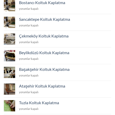
Kaplatma
Bostancı Koltuk Kaplatma
için
Bostancı
yorumlar kapalı
Koltuk
Kaplatma
Sancaktepe Koltuk Kaplatma
için
Sancaktepe
yorumlar kapalı
Koltuk
Kaplatma
Çekmeköy Koltuk Kaplatma
için
Çekmeköy
yorumlar kapalı
Koltuk
Kaplatma
Beylikdüzü Koltuk Kaplatma
için
Beylikdüzü
yorumlar kapalı
Koltuk
Kaplatma
Başakşehir Koltuk Kaplatma
için
Başakşehir
yorumlar kapalı
Koltuk
Kaplatma
Ataşehir Koltuk Kaplatma
için
Ataşehir
yorumlar kapalı
Koltuk
Kaplatma
Tuzla Koltuk Kaplatma
için
Tuzla
yorumlar kapalı
Koltuk