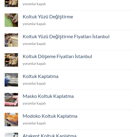
Koltuk
yorumlar kapalı
Tamir
Tadilat
Koltuk Yüzü Değiştirme
için
Koltuk
yorumlar kapalı
Yüzü
Değiştirme
Koltuk Yüzü Değiştirme Fiyatları İstanbul
için
Koltuk
yorumlar kapalı
Yüzü
Değiştirme
Koltuk Döşeme Fiyatları İstanbul
Fiyatları
Koltuk
yorumlar kapalı
İstanbul
Döşeme
için
Fiyatları
Koltuk Kaplatma
İstanbul
Koltuk
yorumlar kapalı
için
Kaplatma
için
Masko Koltuk Kaplatma
Masko
yorumlar kapalı
Koltuk
Kaplatma
Modoko Koltuk Kaplatma
için
Modoko
yorumlar kapalı
Koltuk
Kaplatma
Atakent Koltuk Kaplatma