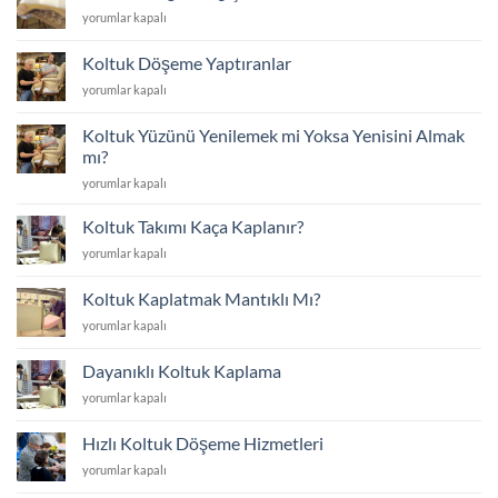
İstanbul
Koltuk
yorumlar kapalı
yakınında
Sünger
için
Değişimi
Koltuk Döşeme Yaptıranlar
için
Koltuk
yorumlar kapalı
Döşeme
Yaptıranlar
Koltuk Yüzünü Yenilemek mi Yoksa Yenisini Almak
için
mı?
Koltuk
yorumlar kapalı
Yüzünü
Yenilemek
Koltuk Takımı Kaça Kaplanır?
mi
Koltuk
yorumlar kapalı
Yoksa
Takımı
Yenisini
Kaça
Almak
Koltuk Kaplatmak Mantıklı Mı?
Kaplanır?
mı?
Koltuk
yorumlar kapalı
için
için
Kaplatmak
Mantıklı
Dayanıklı Koltuk Kaplama
Mı?
Dayanıklı
yorumlar kapalı
için
Koltuk
Kaplama
Hızlı Koltuk Döşeme Hizmetleri
için
Hızlı
yorumlar kapalı
Koltuk