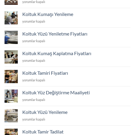
Kediye
yorumlar kapalı
için
Dayanıklı
Koltuk
Koltuk Kumaşı Yenileme
Kumaşı
Koltuk
yorumlar kapalı
için
Kumaşı
Yenileme
Koltuk Yüzü Yeniletme Fiyatları
için
Koltuk
yorumlar kapalı
Yüzü
Yeniletme
Koltuk Kumaş Kaplatma Fiyatları
Fiyatları
Koltuk
yorumlar kapalı
için
Kumaş
Kaplatma
Koltuk Tamiri Fiyatları
Fiyatları
Koltuk
yorumlar kapalı
için
Tamiri
Fiyatları
Koltuk Yüz Değiştirme Maaliyeti
için
Koltuk
yorumlar kapalı
Yüz
Değiştirme
Koltuk Yüzü Yenileme
Maaliyeti
Koltuk
yorumlar kapalı
için
Yüzü
Yenileme
Koltuk Tamir Tadilat
için