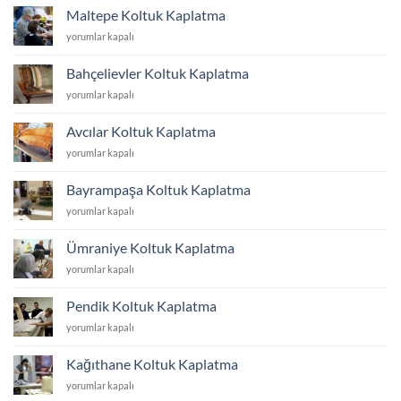
Kaplatma
Maltepe Koltuk Kaplatma
için
Maltepe
yorumlar kapalı
Koltuk
Kaplatma
Bahçelievler Koltuk Kaplatma
için
Bahçelievler
yorumlar kapalı
Koltuk
Kaplatma
Avcılar Koltuk Kaplatma
için
Avcılar
yorumlar kapalı
Koltuk
Kaplatma
Bayrampaşa Koltuk Kaplatma
için
Bayrampaşa
yorumlar kapalı
Koltuk
Kaplatma
Ümraniye Koltuk Kaplatma
için
Ümraniye
yorumlar kapalı
Koltuk
Kaplatma
Pendik Koltuk Kaplatma
için
Pendik
yorumlar kapalı
Koltuk
Kaplatma
Kağıthane Koltuk Kaplatma
için
Kağıthane
yorumlar kapalı
Koltuk