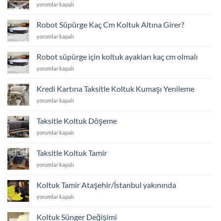
Koltuk
yorumlar kapalı
için
Döşeme
mi
Robot Süpürge Kaç Cm Koltuk Altına Girer?
Yoksa
Robot
yorumlar kapalı
Yeni
Süpürge
Koltuk
Kaç
Almak
Robot süpürge için koltuk ayakları kaç cm olmalı
Cm
mı?
Robot
yorumlar kapalı
Koltuk
için
süpürge
Altına
için
Girer?
Kredi Kartına Taksitle Koltuk Kumaşı Yenileme
koltuk
için
Kredi
yorumlar kapalı
ayakları
Kartına
kaç
Taksitle
cm
Taksitle Koltuk Döşeme
Koltuk
olmalı
Taksitle
yorumlar kapalı
Kumaşı
için
Koltuk
Yenileme
Döşeme
için
Taksitle Koltuk Tamir
için
Taksitle
yorumlar kapalı
Koltuk
Tamir
Koltuk Tamir Ataşehir/İstanbul yakınında
için
Koltuk
yorumlar kapalı
Tamir
Ataşehir/
Koltuk Sünger Değişimi