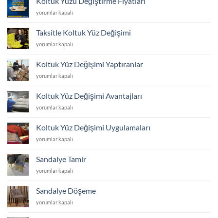
Koltuk Yüzü Değiştirme Fiyatları
ve
Koltuk
yorumlar kapalı
Yüz
Yüzü
Değişimi
Değiştirme
için
Taksitle Koltuk Yüz Değişimi
Fiyatları
Taksitle
yorumlar kapalı
için
Koltuk
Yüz
Koltuk Yüz Değişimi Yaptıranlar
Değişimi
Koltuk
yorumlar kapalı
için
Yüz
Değişimi
Koltuk Yüz Değişimi Avantajları
Yaptıranlar
Koltuk
yorumlar kapalı
için
Yüz
Değişimi
Koltuk Yüz Değişimi Uygulamaları
Avantajları
Koltuk
yorumlar kapalı
için
Yüz
Değişimi
Sandalye Tamir
Uygulamaları
Sandalye
yorumlar kapalı
için
Tamir
için
Sandalye Döşeme
Sandalye
yorumlar kapalı
Döşeme