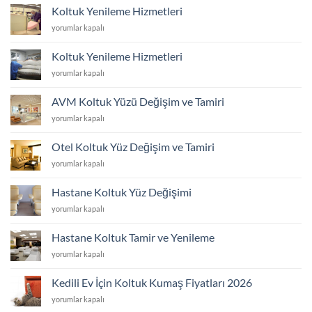
Döşeme
Koltuk Yenileme Hizmetleri
Hizmetleri
Koltuk
yorumlar kapalı
için
Yenileme
Hizmetleri
Koltuk Yenileme Hizmetleri
için
Koltuk
yorumlar kapalı
Yenileme
Hizmetleri
AVM Koltuk Yüzü Değişim ve Tamiri
için
AVM
yorumlar kapalı
Koltuk
Yüzü
Otel Koltuk Yüz Değişim ve Tamiri
Değişim
Otel
yorumlar kapalı
ve
Koltuk
Tamiri
Yüz
için
Hastane Koltuk Yüz Değişimi
Değişim
Hastane
yorumlar kapalı
ve
Koltuk
Tamiri
Yüz
için
Hastane Koltuk Tamir ve Yenileme
Değişimi
Hastane
yorumlar kapalı
için
Koltuk
Tamir
Kedili Ev İçin Koltuk Kumaş Fiyatları 2026
ve
Kedili
yorumlar kapalı
Yenileme
Ev