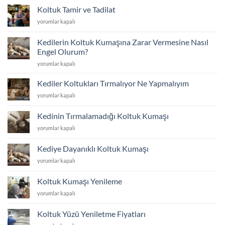
Döşeme
Koltuk Tamir ve Tadilat
Atolyesi
Koltuk
yorumlar kapalı
için
Tamir
ve
Kedilerin Koltuk Kumaşına Zarar Vermesine Nasıl
Tadilat
Engel Olurum?
için
Kedilerin
yorumlar kapalı
Koltuk
Kumaşına
Kediler Koltukları Tırmalıyor Ne Yapmalıyım
Zarar
Kediler
yorumlar kapalı
Vermesine
Koltukları
Nasıl
Tırmalıyor
Engel
Kedinin Tırmalamadığı Koltuk Kumaşı
Ne
Olurum?
Kedinin
yorumlar kapalı
Yapmalıyım
için
Tırmalamadığı
için
Koltuk
Kediye Dayanıklı Koltuk Kumaşı
Kumaşı
Kediye
yorumlar kapalı
için
Dayanıklı
Koltuk
Koltuk Kumaşı Yenileme
Kumaşı
Koltuk
yorumlar kapalı
için
Kumaşı
Yenileme
Koltuk Yüzü Yeniletme Fiyatları
için