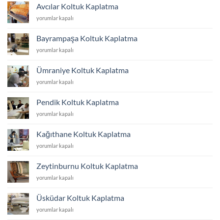
Kaplatma
Avcılar Koltuk Kaplatma
için
Avcılar
yorumlar kapalı
Koltuk
Kaplatma
Bayrampaşa Koltuk Kaplatma
için
Bayrampaşa
yorumlar kapalı
Koltuk
Kaplatma
Ümraniye Koltuk Kaplatma
için
Ümraniye
yorumlar kapalı
Koltuk
Kaplatma
Pendik Koltuk Kaplatma
için
Pendik
yorumlar kapalı
Koltuk
Kaplatma
Kağıthane Koltuk Kaplatma
için
Kağıthane
yorumlar kapalı
Koltuk
Kaplatma
Zeytinburnu Koltuk Kaplatma
için
Zeytinburnu
yorumlar kapalı
Koltuk
Kaplatma
Üsküdar Koltuk Kaplatma
için
Üsküdar
yorumlar kapalı
Koltuk