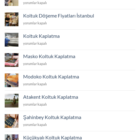
Koltuk
yorumlar kapalı
Yüzü
Değiştirme
Koltuk Döşeme Fiyatları İstanbul
Fiyatları
Koltuk
yorumlar kapalı
İstanbul
Döşeme
için
Fiyatları
Koltuk Kaplatma
İstanbul
Koltuk
yorumlar kapalı
için
Kaplatma
için
Masko Koltuk Kaplatma
Masko
yorumlar kapalı
Koltuk
Kaplatma
Modoko Koltuk Kaplatma
için
Modoko
yorumlar kapalı
Koltuk
Kaplatma
Atakent Koltuk Kaplatma
için
Atakent
yorumlar kapalı
Koltuk
Kaplatma
Şahinbey Koltuk Kaplatma
için
Şahinbey
yorumlar kapalı
Koltuk
Kaplatma
Küçükyalı Koltuk Kaplatma