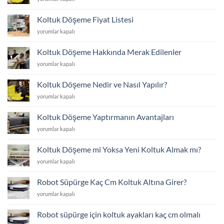
Yüz
Değişim
Koltuk Döşeme Fiyat Listesi
Fiyat
Koltuk
yorumlar kapalı
Listesi
Döşeme
için
Fiyat
Koltuk Döşeme Hakkında Merak Edilenler
Listesi
Koltuk
yorumlar kapalı
için
Döşeme
Hakkında
Koltuk Döşeme Nedir ve Nasıl Yapılır?
Merak
Koltuk
yorumlar kapalı
Edilenler
Döşeme
için
Nedir
Koltuk Döşeme Yaptırmanın Avantajları
ve
Koltuk
yorumlar kapalı
Nasıl
Döşeme
Yapılır?
Yaptırmanın
için
Koltuk Döşeme mi Yoksa Yeni Koltuk Almak mı?
Avantajları
Koltuk
yorumlar kapalı
için
Döşeme
mi
Robot Süpürge Kaç Cm Koltuk Altına Girer?
Yoksa
Robot
yorumlar kapalı
Yeni
Süpürge
Koltuk
Kaç
Almak
Robot süpürge için koltuk ayakları kaç cm olmalı
Cm
mı?