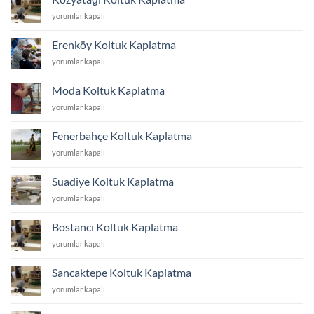
için
Kozyatağı
yorumlar kapalı
Koltuk
Kaplatma
Erenköy Koltuk Kaplatma
için
Erenköy
yorumlar kapalı
Koltuk
Kaplatma
Moda Koltuk Kaplatma
için
Moda
yorumlar kapalı
Koltuk
Kaplatma
Fenerbahçe Koltuk Kaplatma
için
Fenerbahçe
yorumlar kapalı
Koltuk
Kaplatma
Suadiye Koltuk Kaplatma
için
Suadiye
yorumlar kapalı
Koltuk
Kaplatma
Bostancı Koltuk Kaplatma
için
Bostancı
yorumlar kapalı
Koltuk
Kaplatma
Sancaktepe Koltuk Kaplatma
için
Sancaktepe
yorumlar kapalı
Koltuk
Kaplatma