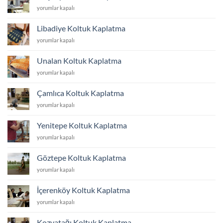
için
Küçükyalı
yorumlar kapalı
Koltuk
Kaplatma
Libadiye Koltuk Kaplatma
için
Libadiye
yorumlar kapalı
Koltuk
Kaplatma
Unalan Koltuk Kaplatma
için
Unalan
yorumlar kapalı
Koltuk
Kaplatma
Çamlıca Koltuk Kaplatma
için
Çamlıca
yorumlar kapalı
Koltuk
Kaplatma
Yenitepe Koltuk Kaplatma
için
Yenitepe
yorumlar kapalı
Koltuk
Kaplatma
Göztepe Koltuk Kaplatma
için
Göztepe
yorumlar kapalı
Koltuk
Kaplatma
İçerenköy Koltuk Kaplatma
için
İçerenköy
yorumlar kapalı
Koltuk
Kaplatma
Kozyatağı Koltuk Kaplatma