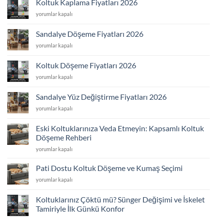
Koltuk Kaplama Fiyatları 2026
Fiyatları
Koltuk
yorumlar kapalı
2026
Kaplama
için
Fiyatları
Sandalye Döşeme Fiyatları 2026
2026
Sandalye
yorumlar kapalı
için
Döşeme
Fiyatları
Koltuk Döşeme Fiyatları 2026
2026
Koltuk
yorumlar kapalı
için
Döşeme
Fiyatları
Sandalye Yüz Değiştirme Fiyatları 2026
2026
Sandalye
yorumlar kapalı
için
Yüz
Değiştirme
Eski Koltuklarınıza Veda Etmeyin: Kapsamlı Koltuk
Fiyatları
Döşeme Rehberi
2026
Eski
için
yorumlar kapalı
Koltuklarınıza
Veda
Pati Dostu Koltuk Döşeme ve Kumaş Seçimi
Etmeyin:
Pati
yorumlar kapalı
Kapsamlı
Dostu
Koltuk
Koltuk
Döşeme
Koltuklarınız Çöktü mü? Sünger Değişimi ve İskelet
Döşeme
Rehberi
Tamiriyle İlk Günkü Konfor
ve
için