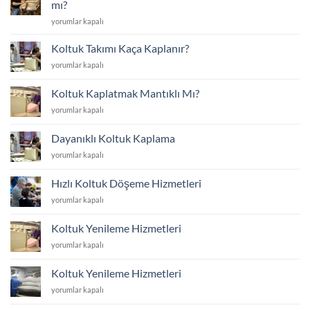
mı?
Koltuk
yorumlar kapalı
Yüzünü
Yenilemek
Koltuk Takımı Kaça Kaplanır?
mi
Koltuk
yorumlar kapalı
Yoksa
Takımı
Yenisini
Kaça
Almak
Koltuk Kaplatmak Mantıklı Mı?
Kaplanır?
mı?
Koltuk
yorumlar kapalı
için
için
Kaplatmak
Mantıklı
Dayanıklı Koltuk Kaplama
Mı?
Dayanıklı
yorumlar kapalı
için
Koltuk
Kaplama
Hızlı Koltuk Döşeme Hizmetleri
için
Hızlı
yorumlar kapalı
Koltuk
Döşeme
Koltuk Yenileme Hizmetleri
Hizmetleri
Koltuk
yorumlar kapalı
için
Yenileme
Hizmetleri
Koltuk Yenileme Hizmetleri
için
Koltuk
yorumlar kapalı
Yenileme