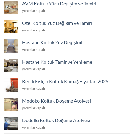
Hizmetleri
AVM Koltuk Yüzü Değişim ve Tamiri
için
AVM
yorumlar kapalı
Koltuk
Yüzü
Otel Koltuk Yüz Değişim ve Tamiri
Değişim
Otel
yorumlar kapalı
ve
Koltuk
Tamiri
Yüz
için
Hastane Koltuk Yüz Değişimi
Değişim
Hastane
yorumlar kapalı
ve
Koltuk
Tamiri
Yüz
için
Hastane Koltuk Tamir ve Yenileme
Değişimi
Hastane
yorumlar kapalı
için
Koltuk
Tamir
Kedili Ev İçin Koltuk Kumaş Fiyatları 2026
ve
Kedili
yorumlar kapalı
Yenileme
Ev
için
İçin
Modoko Koltuk Döşeme Atolyesi
Koltuk
Modoko
yorumlar kapalı
Kumaş
Koltuk
Fiyatları
Döşeme
2026
Dudullu Koltuk Döşeme Atolyesi
Atolyesi
için
Dudullu
yorumlar kapalı
için
Koltuk