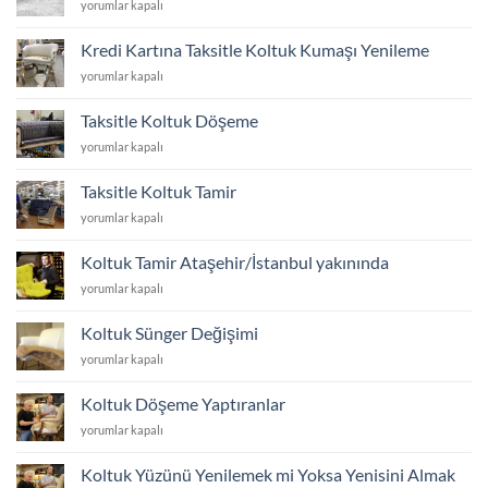
Robot
yorumlar kapalı
Koltuk
için
süpürge
Altına
için
Girer?
Kredi Kartına Taksitle Koltuk Kumaşı Yenileme
koltuk
için
Kredi
yorumlar kapalı
ayakları
Kartına
kaç
Taksitle
cm
Taksitle Koltuk Döşeme
Koltuk
olmalı
Taksitle
yorumlar kapalı
Kumaşı
için
Koltuk
Yenileme
Döşeme
için
Taksitle Koltuk Tamir
için
Taksitle
yorumlar kapalı
Koltuk
Tamir
Koltuk Tamir Ataşehir/İstanbul yakınında
için
Koltuk
yorumlar kapalı
Tamir
Ataşehir/
Koltuk Sünger Değişimi
İstanbul
Koltuk
yorumlar kapalı
yakınında
Sünger
için
Değişimi
Koltuk Döşeme Yaptıranlar
için
Koltuk
yorumlar kapalı
Döşeme
Yaptıranlar
Koltuk Yüzünü Yenilemek mi Yoksa Yenisini Almak
için