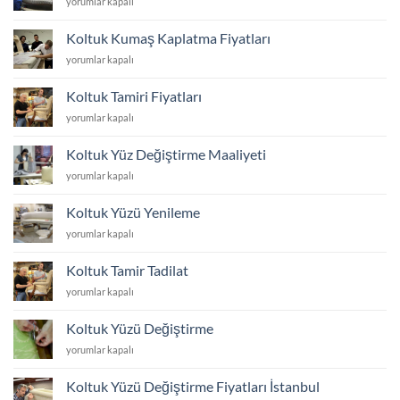
Koltuk
yorumlar kapalı
Yüzü
Yeniletme
Koltuk Kumaş Kaplatma Fiyatları
Fiyatları
Koltuk
yorumlar kapalı
için
Kumaş
Kaplatma
Koltuk Tamiri Fiyatları
Fiyatları
Koltuk
yorumlar kapalı
için
Tamiri
Fiyatları
Koltuk Yüz Değiştirme Maaliyeti
için
Koltuk
yorumlar kapalı
Yüz
Değiştirme
Koltuk Yüzü Yenileme
Maaliyeti
Koltuk
yorumlar kapalı
için
Yüzü
Yenileme
Koltuk Tamir Tadilat
için
Koltuk
yorumlar kapalı
Tamir
Tadilat
Koltuk Yüzü Değiştirme
için
Koltuk
yorumlar kapalı
Yüzü
Değiştirme
Koltuk Yüzü Değiştirme Fiyatları İstanbul
için