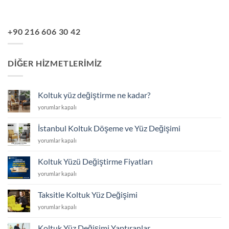
+90 216 606 30 42
DIĞER HIZMETLERIMIZ
Koltuk yüz değiştirme ne kadar?
Koltuk
yorumlar kapalı
yüz
değiştirme
İstanbul Koltuk Döşeme ve Yüz Değişimi
ne
İstanbul
yorumlar kapalı
kadar?
Koltuk
için
Döşeme
Koltuk Yüzü Değiştirme Fiyatları
ve
Koltuk
yorumlar kapalı
Yüz
Yüzü
Değişimi
Değiştirme
için
Taksitle Koltuk Yüz Değişimi
Fiyatları
Taksitle
yorumlar kapalı
için
Koltuk
Yüz
Koltuk Yüz Değişimi Yaptıranlar