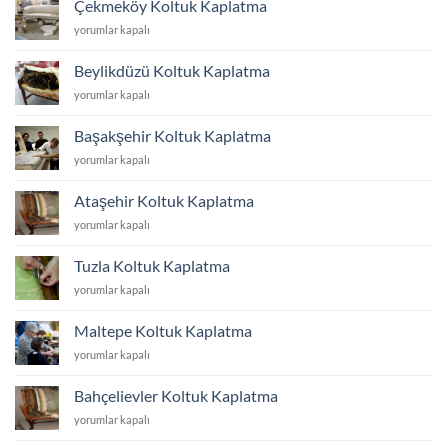
Çekmeköy Koltuk Kaplatma
için
Çekmeköy
yorumlar kapalı
Koltuk
Kaplatma
Beylikdüzü Koltuk Kaplatma
için
Beylikdüzü
yorumlar kapalı
Koltuk
Kaplatma
Başakşehir Koltuk Kaplatma
için
Başakşehir
yorumlar kapalı
Koltuk
Kaplatma
Ataşehir Koltuk Kaplatma
için
Ataşehir
yorumlar kapalı
Koltuk
Kaplatma
Tuzla Koltuk Kaplatma
için
Tuzla
yorumlar kapalı
Koltuk
Kaplatma
Maltepe Koltuk Kaplatma
için
Maltepe
yorumlar kapalı
Koltuk
Kaplatma
Bahçelievler Koltuk Kaplatma
için
Bahçelievler
yorumlar kapalı
Koltuk