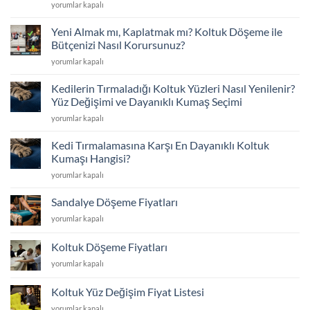
Koltuklarınız
Kumaş
yorumlar kapalı
Çöktü
Seçimi
mü?
için
Yeni Almak mı, Kaplatmak mı? Koltuk Döşeme ile
Sünger
Bütçenizi Nasıl Korursunuz?
Değişimi
Yeni
yorumlar kapalı
ve
Almak
İskelet
mı,
Tamiriyle
Kedilerin Tırmaladığı Koltuk Yüzleri Nasıl Yenilenir?
Kaplatmak
İlk
Yüz Değişimi ve Dayanıklı Kumaş Seçimi
mı?
Günkü
Kedilerin
yorumlar kapalı
Koltuk
Konfor
Tırmaladığı
Döşeme
için
Koltuk
ile
Kedi Tırmalamasına Karşı En Dayanıklı Koltuk
Yüzleri
Bütçenizi
Kumaşı Hangisi?
Nasıl
Nasıl
Kedi
yorumlar kapalı
Yenilenir?
Korursunuz?
Tırmalamasına
Yüz
için
Karşı
Değişimi
Sandalye Döşeme Fiyatları
En
ve
Sandalye
yorumlar kapalı
Dayanıklı
Dayanıklı
Döşeme
Koltuk
Kumaş
Fiyatları
Kumaşı
Koltuk Döşeme Fiyatları
Seçimi
için
Hangisi?
için
Koltuk
yorumlar kapalı
için
Döşeme
Fiyatları
Koltuk Yüz Değişim Fiyat Listesi
için
Koltuk
yorumlar kapalı