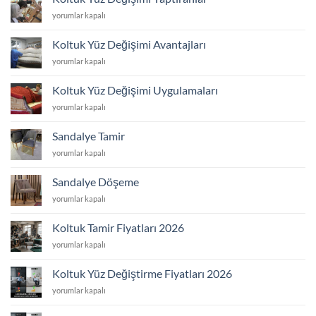
Değişimi
Koltuk
yorumlar kapalı
için
Yüz
Değişimi
Koltuk Yüz Değişimi Avantajları
Yaptıranlar
Koltuk
yorumlar kapalı
için
Yüz
Değişimi
Koltuk Yüz Değişimi Uygulamaları
Avantajları
Koltuk
yorumlar kapalı
için
Yüz
Değişimi
Sandalye Tamir
Uygulamaları
Sandalye
yorumlar kapalı
için
Tamir
için
Sandalye Döşeme
Sandalye
yorumlar kapalı
Döşeme
için
Koltuk Tamir Fiyatları 2026
Koltuk
yorumlar kapalı
Tamir
Fiyatları
Koltuk Yüz Değiştirme Fiyatları 2026
2026
Koltuk
yorumlar kapalı
için
Yüz
Değiştirme