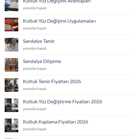
Koltuk Yüz Değişimi Avantajları
Yaptıranlar
Koltuk
yorumlar kapalı
için
Yüz
Değişimi
Koltuk Yüz Değişimi Uygulamaları
Avantajları
Koltuk
yorumlar kapalı
için
Yüz
Değişimi
Sandalye Tamir
Uygulamaları
Sandalye
yorumlar kapalı
için
Tamir
için
Sandalye Döşeme
Sandalye
yorumlar kapalı
Döşeme
için
Koltuk Tamir Fiyatları 2026
Koltuk
yorumlar kapalı
Tamir
Fiyatları
Koltuk Yüz Değiştirme Fiyatları 2026
2026
Koltuk
yorumlar kapalı
için
Yüz
Değiştirme
Koltuk Kaplama Fiyatları 2026
Fiyatları
Koltuk
yorumlar kapalı
2026
Kaplama
için