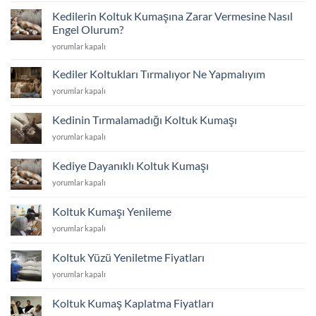
ve
Kedilerin Koltuk Kumaşına Zarar Vermesine Nasıl
Tadilat
Engel Olurum?
için
Kedilerin
yorumlar kapalı
Koltuk
Kumaşına
Kediler Koltukları Tırmalıyor Ne Yapmalıyım
Zarar
Kediler
yorumlar kapalı
Vermesine
Koltukları
Nasıl
Tırmalıyor
Engel
Kedinin Tırmalamadığı Koltuk Kumaşı
Ne
Olurum?
Kedinin
yorumlar kapalı
Yapmalıyım
için
Tırmalamadığı
için
Koltuk
Kediye Dayanıklı Koltuk Kumaşı
Kumaşı
Kediye
yorumlar kapalı
için
Dayanıklı
Koltuk
Koltuk Kumaşı Yenileme
Kumaşı
Koltuk
yorumlar kapalı
için
Kumaşı
Yenileme
Koltuk Yüzü Yeniletme Fiyatları
için
Koltuk
yorumlar kapalı
Yüzü
Yeniletme
Koltuk Kumaş Kaplatma Fiyatları
Fiyatları