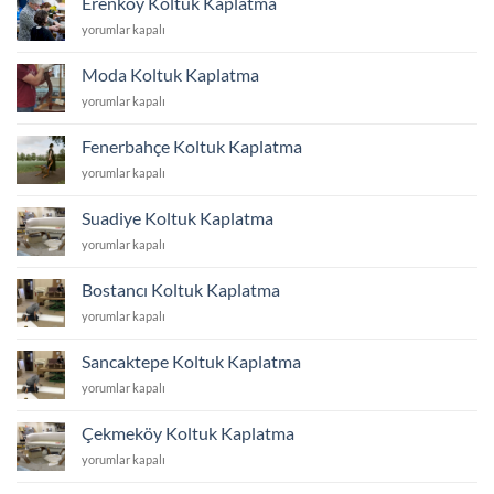
Erenköy Koltuk Kaplatma
için
Erenköy
yorumlar kapalı
Koltuk
Kaplatma
Moda Koltuk Kaplatma
için
Moda
yorumlar kapalı
Koltuk
Kaplatma
Fenerbahçe Koltuk Kaplatma
için
Fenerbahçe
yorumlar kapalı
Koltuk
Kaplatma
Suadiye Koltuk Kaplatma
için
Suadiye
yorumlar kapalı
Koltuk
Kaplatma
Bostancı Koltuk Kaplatma
için
Bostancı
yorumlar kapalı
Koltuk
Kaplatma
Sancaktepe Koltuk Kaplatma
için
Sancaktepe
yorumlar kapalı
Koltuk
Kaplatma
Çekmeköy Koltuk Kaplatma
için
Çekmeköy
yorumlar kapalı
Koltuk