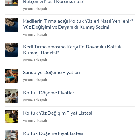
Bütçenizi Nasıl Korursunuz?
Değişimi
Yeni
yorumlar kapalı
ve
Almak
İskelet
mı,
Tamiriyle
Kedilerin Tırmaladığı Koltuk Yüzleri Nasıl Yenilenir?
Kaplatmak
İlk
Yüz Değişimi ve Dayanıklı Kumaş Seçimi
mı?
Günkü
Kedilerin
yorumlar kapalı
Koltuk
Konfor
Tırmaladığı
Döşeme
için
Koltuk
ile
Kedi Tırmalamasına Karşı En Dayanıklı Koltuk
Yüzleri
Bütçenizi
Kumaşı Hangisi?
Nasıl
Nasıl
Kedi
yorumlar kapalı
Yenilenir?
Korursunuz?
Tırmalamasına
Yüz
için
Karşı
Değişimi
Sandalye Döşeme Fiyatları
En
ve
Sandalye
yorumlar kapalı
Dayanıklı
Dayanıklı
Döşeme
Koltuk
Kumaş
Fiyatları
Kumaşı
Koltuk Döşeme Fiyatları
Seçimi
için
Hangisi?
için
Koltuk
yorumlar kapalı
için
Döşeme
Fiyatları
Koltuk Yüz Değişim Fiyat Listesi
için
Koltuk
yorumlar kapalı
Yüz
Değişim
Koltuk Döşeme Fiyat Listesi
Fiyat