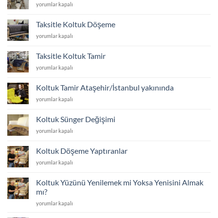
Kredi
yorumlar kapalı
ayakları
Kartına
kaç
Taksitle
cm
Taksitle Koltuk Döşeme
Koltuk
olmalı
Taksitle
yorumlar kapalı
Kumaşı
için
Koltuk
Yenileme
Döşeme
için
Taksitle Koltuk Tamir
için
Taksitle
yorumlar kapalı
Koltuk
Tamir
Koltuk Tamir Ataşehir/İstanbul yakınında
için
Koltuk
yorumlar kapalı
Tamir
Ataşehir/
Koltuk Sünger Değişimi
İstanbul
Koltuk
yorumlar kapalı
yakınında
Sünger
için
Değişimi
Koltuk Döşeme Yaptıranlar
için
Koltuk
yorumlar kapalı
Döşeme
Yaptıranlar
Koltuk Yüzünü Yenilemek mi Yoksa Yenisini Almak
için
mı?
Koltuk
yorumlar kapalı
Yüzünü