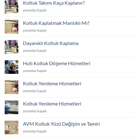
Yenilemek
Koltuk Takımı Kaça Kaplanır?
mi
Koltuk
yorumlar kapalı
Yoksa
Takımı
Yenisini
Kaça
Almak
Koltuk Kaplatmak Mantıklı Mı?
Kaplanır?
mı?
Koltuk
yorumlar kapalı
için
için
Kaplatmak
Mantıklı
Dayanıklı Koltuk Kaplama
Mı?
Dayanıklı
yorumlar kapalı
için
Koltuk
Kaplama
Hızlı Koltuk Döşeme Hizmetleri
için
Hızlı
yorumlar kapalı
Koltuk
Döşeme
Koltuk Yenileme Hizmetleri
Hizmetleri
Koltuk
yorumlar kapalı
için
Yenileme
Hizmetleri
Koltuk Yenileme Hizmetleri
için
Koltuk
yorumlar kapalı
Yenileme
Hizmetleri
AVM Koltuk Yüzü Değişim ve Tamiri
için
AVM
yorumlar kapalı
Koltuk