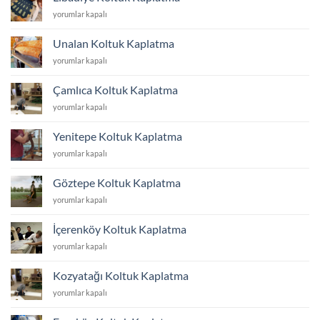
için
Libadiye
yorumlar kapalı
Koltuk
Kaplatma
Unalan Koltuk Kaplatma
için
Unalan
yorumlar kapalı
Koltuk
Kaplatma
Çamlıca Koltuk Kaplatma
için
Çamlıca
yorumlar kapalı
Koltuk
Kaplatma
Yenitepe Koltuk Kaplatma
için
Yenitepe
yorumlar kapalı
Koltuk
Kaplatma
Göztepe Koltuk Kaplatma
için
Göztepe
yorumlar kapalı
Koltuk
Kaplatma
İçerenköy Koltuk Kaplatma
için
İçerenköy
yorumlar kapalı
Koltuk
Kaplatma
Kozyatağı Koltuk Kaplatma
için
Kozyatağı
yorumlar kapalı
Koltuk
Kaplatma