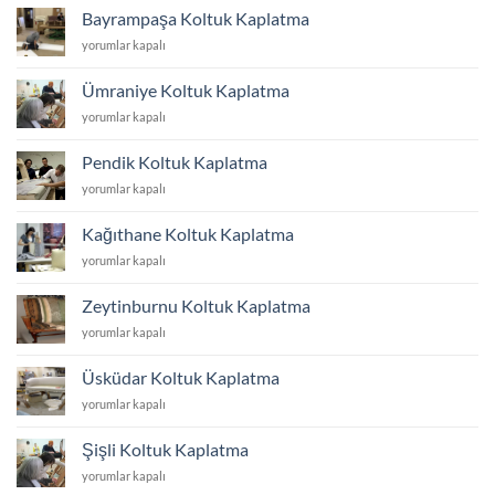
Kaplatma
Bayrampaşa Koltuk Kaplatma
için
Bayrampaşa
yorumlar kapalı
Koltuk
Kaplatma
Ümraniye Koltuk Kaplatma
için
Ümraniye
yorumlar kapalı
Koltuk
Kaplatma
Pendik Koltuk Kaplatma
için
Pendik
yorumlar kapalı
Koltuk
Kaplatma
Kağıthane Koltuk Kaplatma
için
Kağıthane
yorumlar kapalı
Koltuk
Kaplatma
Zeytinburnu Koltuk Kaplatma
için
Zeytinburnu
yorumlar kapalı
Koltuk
Kaplatma
Üsküdar Koltuk Kaplatma
için
Üsküdar
yorumlar kapalı
Koltuk
Kaplatma
Şişli Koltuk Kaplatma
için
Şişli
yorumlar kapalı
Koltuk