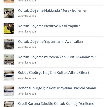
Koltuk
yorumlar kapalı
Listesi
Döşeme
için
Fiyat
Koltuk Döşeme Hakkında Merak Edilenler
Listesi
Koltuk
yorumlar kapalı
için
Döşeme
Hakkında
Koltuk Döşeme Nedir ve Nasıl Yapılır?
Merak
Koltuk
yorumlar kapalı
Edilenler
Döşeme
için
Nedir
Koltuk Döşeme Yaptırmanın Avantajları
ve
Koltuk
yorumlar kapalı
Nasıl
Döşeme
Yapılır?
Yaptırmanın
için
Koltuk Döşeme mi Yoksa Yeni Koltuk Almak mı?
Avantajları
Koltuk
yorumlar kapalı
için
Döşeme
mi
Robot Süpürge Kaç Cm Koltuk Altına Girer?
Yoksa
Robot
yorumlar kapalı
Yeni
Süpürge
Koltuk
Kaç
Almak
Robot süpürge için koltuk ayakları kaç cm olmalı
Cm
mı?
Robot
yorumlar kapalı
Koltuk
için
süpürge
Altına
için
Girer?
Kredi Kartına Taksitle Koltuk Kumaşı Yenileme
koltuk
için