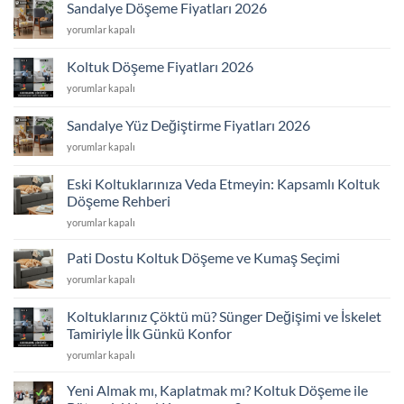
Fiyatları
Sandalye Döşeme Fiyatları 2026
2026
Sandalye
yorumlar kapalı
için
Döşeme
Fiyatları
Koltuk Döşeme Fiyatları 2026
2026
Koltuk
yorumlar kapalı
için
Döşeme
Fiyatları
Sandalye Yüz Değiştirme Fiyatları 2026
2026
Sandalye
yorumlar kapalı
için
Yüz
Değiştirme
Eski Koltuklarınıza Veda Etmeyin: Kapsamlı Koltuk
Fiyatları
Döşeme Rehberi
2026
Eski
için
yorumlar kapalı
Koltuklarınıza
Veda
Pati Dostu Koltuk Döşeme ve Kumaş Seçimi
Etmeyin:
Pati
yorumlar kapalı
Kapsamlı
Dostu
Koltuk
Koltuk
Döşeme
Koltuklarınız Çöktü mü? Sünger Değişimi ve İskelet
Döşeme
Rehberi
Tamiriyle İlk Günkü Konfor
ve
için
Koltuklarınız
Kumaş
yorumlar kapalı
Çöktü
Seçimi
mü?
için
Yeni Almak mı, Kaplatmak mı? Koltuk Döşeme ile
Sünger