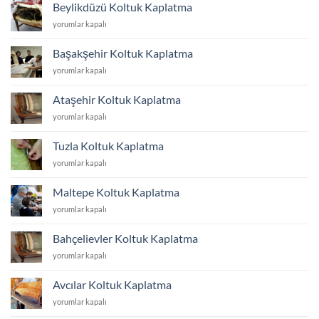
Kaplatma
Beylikdüzü Koltuk Kaplatma
için
Beylikdüzü
yorumlar kapalı
Koltuk
Kaplatma
Başakşehir Koltuk Kaplatma
için
Başakşehir
yorumlar kapalı
Koltuk
Kaplatma
Ataşehir Koltuk Kaplatma
için
Ataşehir
yorumlar kapalı
Koltuk
Kaplatma
Tuzla Koltuk Kaplatma
için
Tuzla
yorumlar kapalı
Koltuk
Kaplatma
Maltepe Koltuk Kaplatma
için
Maltepe
yorumlar kapalı
Koltuk
Kaplatma
Bahçelievler Koltuk Kaplatma
için
Bahçelievler
yorumlar kapalı
Koltuk
Kaplatma
Avcılar Koltuk Kaplatma
için
Avcılar
yorumlar kapalı
Koltuk