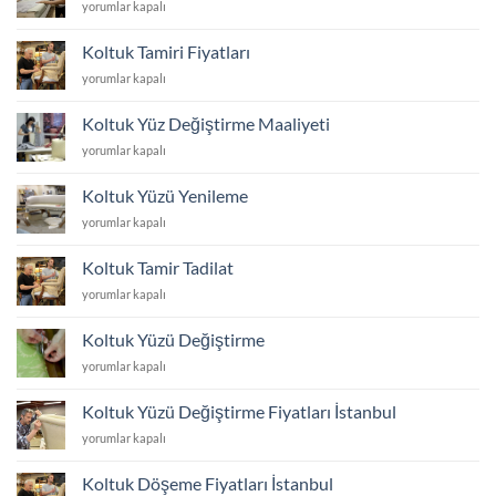
Koltuk
yorumlar kapalı
için
Kumaş
Kaplatma
Koltuk Tamiri Fiyatları
Fiyatları
Koltuk
yorumlar kapalı
için
Tamiri
Fiyatları
Koltuk Yüz Değiştirme Maaliyeti
için
Koltuk
yorumlar kapalı
Yüz
Değiştirme
Koltuk Yüzü Yenileme
Maaliyeti
Koltuk
yorumlar kapalı
için
Yüzü
Yenileme
Koltuk Tamir Tadilat
için
Koltuk
yorumlar kapalı
Tamir
Tadilat
Koltuk Yüzü Değiştirme
için
Koltuk
yorumlar kapalı
Yüzü
Değiştirme
Koltuk Yüzü Değiştirme Fiyatları İstanbul
için
Koltuk
yorumlar kapalı
Yüzü
Değiştirme
Koltuk Döşeme Fiyatları İstanbul
Fiyatları