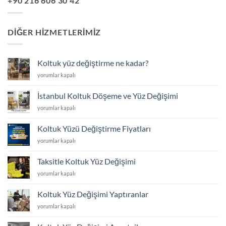
+90 216 606 30 42
DIĞER HIZMETLERIMIZ
Koltuk yüz değiştirme ne kadar?
Koltuk
yorumlar kapalı
yüz
değiştirme
İstanbul Koltuk Döşeme ve Yüz Değişimi
ne
İstanbul
yorumlar kapalı
kadar?
Koltuk
için
Döşeme
Koltuk Yüzü Değiştirme Fiyatları
ve
Koltuk
yorumlar kapalı
Yüz
Yüzü
Değişimi
Değiştirme
için
Taksitle Koltuk Yüz Değişimi
Fiyatları
Taksitle
yorumlar kapalı
için
Koltuk
Yüz
Koltuk Yüz Değişimi Yaptıranlar
Değişimi
Koltuk
yorumlar kapalı
için
Yüz
Değişimi