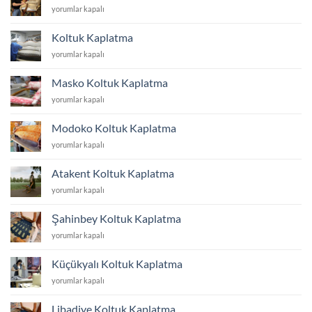
Koltuk
yorumlar kapalı
İstanbul
Döşeme
için
Fiyatları
Koltuk Kaplatma
İstanbul
Koltuk
yorumlar kapalı
için
Kaplatma
için
Masko Koltuk Kaplatma
Masko
yorumlar kapalı
Koltuk
Kaplatma
Modoko Koltuk Kaplatma
için
Modoko
yorumlar kapalı
Koltuk
Kaplatma
Atakent Koltuk Kaplatma
için
Atakent
yorumlar kapalı
Koltuk
Kaplatma
Şahinbey Koltuk Kaplatma
için
Şahinbey
yorumlar kapalı
Koltuk
Kaplatma
Küçükyalı Koltuk Kaplatma
için
Küçükyalı
yorumlar kapalı
Koltuk
Kaplatma
Libadiye Koltuk Kaplatma