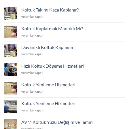
Yüzünü
Yenilemek
Koltuk Takımı Kaça Kaplanır?
mi
Koltuk
yorumlar kapalı
Yoksa
Takımı
Yenisini
Kaça
Almak
Koltuk Kaplatmak Mantıklı Mı?
Kaplanır?
mı?
Koltuk
yorumlar kapalı
için
için
Kaplatmak
Mantıklı
Dayanıklı Koltuk Kaplama
Mı?
Dayanıklı
yorumlar kapalı
için
Koltuk
Kaplama
Hızlı Koltuk Döşeme Hizmetleri
için
Hızlı
yorumlar kapalı
Koltuk
Döşeme
Koltuk Yenileme Hizmetleri
Hizmetleri
Koltuk
yorumlar kapalı
için
Yenileme
Hizmetleri
Koltuk Yenileme Hizmetleri
için
Koltuk
yorumlar kapalı
Yenileme
Hizmetleri
AVM Koltuk Yüzü Değişim ve Tamiri
için
AVM
yorumlar kapalı