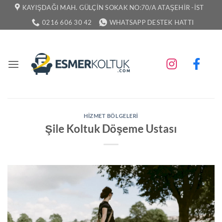
İçeriğe
KAYIŞDAĞI MAH. GÜLÇIN SOKAK NO:70/A ATAŞEHIR -İST
atla
0216 606 30 42
WHATSAPP DESTEK HATTI
HIZMET BÖLGELERI
Şile Koltuk Döşeme Ustası