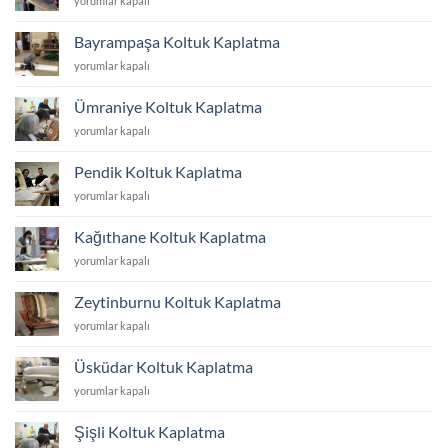
yorumlar kapalı
Koltuk
Kaplatma
Bayrampaşa Koltuk Kaplatma
için
Bayrampaşa
yorumlar kapalı
Koltuk
Kaplatma
Ümraniye Koltuk Kaplatma
için
Ümraniye
yorumlar kapalı
Koltuk
Kaplatma
Pendik Koltuk Kaplatma
için
Pendik
yorumlar kapalı
Koltuk
Kaplatma
Kağıthane Koltuk Kaplatma
için
Kağıthane
yorumlar kapalı
Koltuk
Kaplatma
Zeytinburnu Koltuk Kaplatma
için
Zeytinburnu
yorumlar kapalı
Koltuk
Kaplatma
Üsküdar Koltuk Kaplatma
için
Üsküdar
yorumlar kapalı
Koltuk
Kaplatma
Şişli Koltuk Kaplatma
için