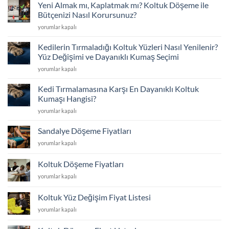
mü?
için
Yeni Almak mı, Kaplatmak mı? Koltuk Döşeme ile
Sünger
Bütçenizi Nasıl Korursunuz?
Değişimi
Yeni
yorumlar kapalı
ve
Almak
İskelet
mı,
Tamiriyle
Kedilerin Tırmaladığı Koltuk Yüzleri Nasıl Yenilenir?
Kaplatmak
İlk
Yüz Değişimi ve Dayanıklı Kumaş Seçimi
mı?
Günkü
Kedilerin
yorumlar kapalı
Koltuk
Konfor
Tırmaladığı
Döşeme
için
Koltuk
ile
Kedi Tırmalamasına Karşı En Dayanıklı Koltuk
Yüzleri
Bütçenizi
Kumaşı Hangisi?
Nasıl
Nasıl
Kedi
yorumlar kapalı
Yenilenir?
Korursunuz?
Tırmalamasına
Yüz
için
Karşı
Değişimi
Sandalye Döşeme Fiyatları
En
ve
Sandalye
yorumlar kapalı
Dayanıklı
Dayanıklı
Döşeme
Koltuk
Kumaş
Fiyatları
Kumaşı
Koltuk Döşeme Fiyatları
Seçimi
için
Hangisi?
için
Koltuk
yorumlar kapalı
için
Döşeme
Fiyatları
Koltuk Yüz Değişim Fiyat Listesi
için
Koltuk
yorumlar kapalı
Yüz
Değişim