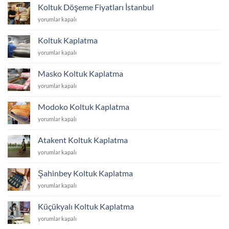
Değiştirme
Koltuk Döşeme Fiyatları İstanbul
Fiyatları
Koltuk
yorumlar kapalı
İstanbul
Döşeme
için
Fiyatları
Koltuk Kaplatma
İstanbul
Koltuk
yorumlar kapalı
için
Kaplatma
için
Masko Koltuk Kaplatma
Masko
yorumlar kapalı
Koltuk
Kaplatma
Modoko Koltuk Kaplatma
için
Modoko
yorumlar kapalı
Koltuk
Kaplatma
Atakent Koltuk Kaplatma
için
Atakent
yorumlar kapalı
Koltuk
Kaplatma
Şahinbey Koltuk Kaplatma
için
Şahinbey
yorumlar kapalı
Koltuk
Kaplatma
Küçükyalı Koltuk Kaplatma
için
Küçükyalı
yorumlar kapalı
Koltuk