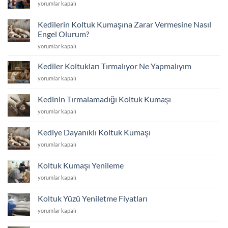
Koltuk
yorumlar kapalı
için
Tamir
ve
Kedilerin Koltuk Kumaşına Zarar Vermesine Nasıl
Tadilat
Engel Olurum?
için
Kedilerin
yorumlar kapalı
Koltuk
Kumaşına
Kediler Koltukları Tırmalıyor Ne Yapmalıyım
Zarar
Kediler
yorumlar kapalı
Vermesine
Koltukları
Nasıl
Tırmalıyor
Engel
Kedinin Tırmalamadığı Koltuk Kumaşı
Ne
Olurum?
Kedinin
yorumlar kapalı
Yapmalıyım
için
Tırmalamadığı
için
Koltuk
Kediye Dayanıklı Koltuk Kumaşı
Kumaşı
Kediye
yorumlar kapalı
için
Dayanıklı
Koltuk
Koltuk Kumaşı Yenileme
Kumaşı
Koltuk
yorumlar kapalı
için
Kumaşı
Yenileme
Koltuk Yüzü Yeniletme Fiyatları
için
Koltuk
yorumlar kapalı
Yüzü
Yeniletme