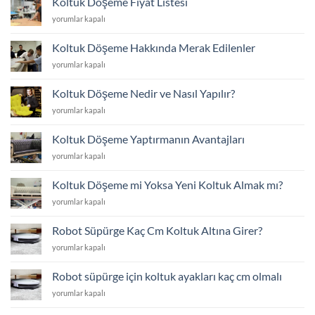
Koltuk Döşeme Fiyat Listesi
Fiyat
Koltuk
yorumlar kapalı
Listesi
Döşeme
için
Fiyat
Koltuk Döşeme Hakkında Merak Edilenler
Listesi
Koltuk
yorumlar kapalı
için
Döşeme
Hakkında
Koltuk Döşeme Nedir ve Nasıl Yapılır?
Merak
Koltuk
yorumlar kapalı
Edilenler
Döşeme
için
Nedir
Koltuk Döşeme Yaptırmanın Avantajları
ve
Koltuk
yorumlar kapalı
Nasıl
Döşeme
Yapılır?
Yaptırmanın
için
Koltuk Döşeme mi Yoksa Yeni Koltuk Almak mı?
Avantajları
Koltuk
yorumlar kapalı
için
Döşeme
mi
Robot Süpürge Kaç Cm Koltuk Altına Girer?
Yoksa
Robot
yorumlar kapalı
Yeni
Süpürge
Koltuk
Kaç
Almak
Robot süpürge için koltuk ayakları kaç cm olmalı
Cm
mı?
Robot
yorumlar kapalı
Koltuk
için
süpürge
Altına