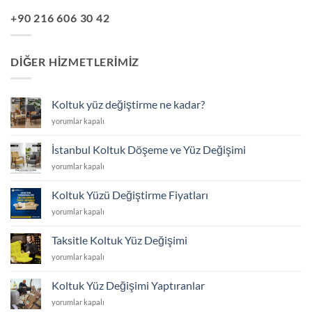
+90 216 606 30 42
DIĞER HIZMETLERIMIZ
Koltuk yüz değiştirme ne kadar?
Koltuk
yorumlar kapalı
yüz
değiştirme
İstanbul Koltuk Döşeme ve Yüz Değişimi
ne
İstanbul
yorumlar kapalı
kadar?
Koltuk
için
Döşeme
Koltuk Yüzü Değiştirme Fiyatları
ve
Koltuk
yorumlar kapalı
Yüz
Yüzü
Değişimi
Değiştirme
için
Taksitle Koltuk Yüz Değişimi
Fiyatları
Taksitle
yorumlar kapalı
için
Koltuk
Yüz
Koltuk Yüz Değişimi Yaptıranlar
Değişimi
Koltuk
yorumlar kapalı
için