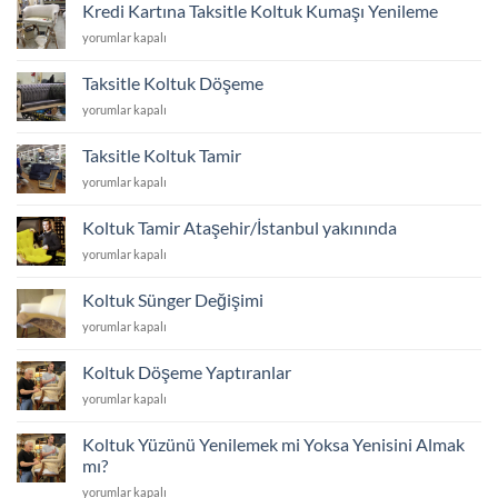
için
Girer?
Kredi Kartına Taksitle Koltuk Kumaşı Yenileme
koltuk
için
Kredi
yorumlar kapalı
ayakları
Kartına
kaç
Taksitle
cm
Taksitle Koltuk Döşeme
Koltuk
olmalı
Taksitle
yorumlar kapalı
Kumaşı
için
Koltuk
Yenileme
Döşeme
için
Taksitle Koltuk Tamir
için
Taksitle
yorumlar kapalı
Koltuk
Tamir
Koltuk Tamir Ataşehir/İstanbul yakınında
için
Koltuk
yorumlar kapalı
Tamir
Ataşehir/
Koltuk Sünger Değişimi
İstanbul
Koltuk
yorumlar kapalı
yakınında
Sünger
için
Değişimi
Koltuk Döşeme Yaptıranlar
için
Koltuk
yorumlar kapalı
Döşeme
Yaptıranlar
Koltuk Yüzünü Yenilemek mi Yoksa Yenisini Almak
için
mı?
Koltuk
yorumlar kapalı