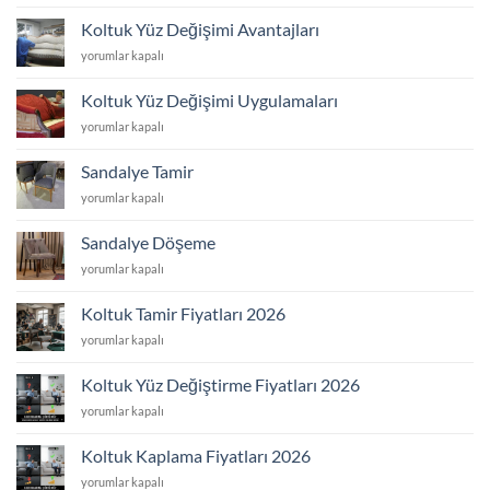
Yüz
Değişimi
Koltuk Yüz Değişimi Avantajları
Yaptıranlar
Koltuk
yorumlar kapalı
için
Yüz
Değişimi
Koltuk Yüz Değişimi Uygulamaları
Avantajları
Koltuk
yorumlar kapalı
için
Yüz
Değişimi
Sandalye Tamir
Uygulamaları
Sandalye
yorumlar kapalı
için
Tamir
için
Sandalye Döşeme
Sandalye
yorumlar kapalı
Döşeme
için
Koltuk Tamir Fiyatları 2026
Koltuk
yorumlar kapalı
Tamir
Fiyatları
Koltuk Yüz Değiştirme Fiyatları 2026
2026
Koltuk
yorumlar kapalı
için
Yüz
Değiştirme
Koltuk Kaplama Fiyatları 2026
Fiyatları
Koltuk
yorumlar kapalı
2026