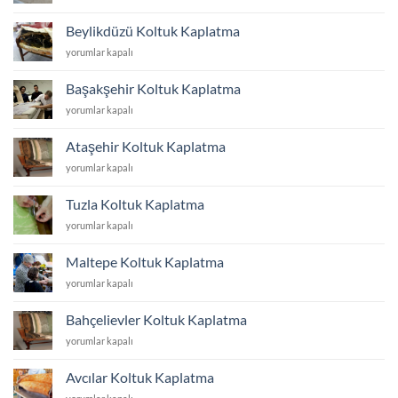
Koltuk
Kaplatma
Beylikdüzü Koltuk Kaplatma
için
Beylikdüzü
yorumlar kapalı
Koltuk
Kaplatma
Başakşehir Koltuk Kaplatma
için
Başakşehir
yorumlar kapalı
Koltuk
Kaplatma
Ataşehir Koltuk Kaplatma
için
Ataşehir
yorumlar kapalı
Koltuk
Kaplatma
Tuzla Koltuk Kaplatma
için
Tuzla
yorumlar kapalı
Koltuk
Kaplatma
Maltepe Koltuk Kaplatma
için
Maltepe
yorumlar kapalı
Koltuk
Kaplatma
Bahçelievler Koltuk Kaplatma
için
Bahçelievler
yorumlar kapalı
Koltuk
Kaplatma
Avcılar Koltuk Kaplatma
için
Avcılar