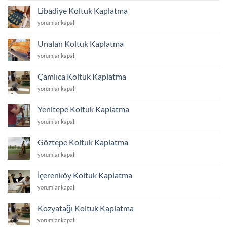
Kaplatma
Libadiye Koltuk Kaplatma
için
Libadiye
yorumlar kapalı
Koltuk
Kaplatma
Unalan Koltuk Kaplatma
için
Unalan
yorumlar kapalı
Koltuk
Kaplatma
Çamlıca Koltuk Kaplatma
için
Çamlıca
yorumlar kapalı
Koltuk
Kaplatma
Yenitepe Koltuk Kaplatma
için
Yenitepe
yorumlar kapalı
Koltuk
Kaplatma
Göztepe Koltuk Kaplatma
için
Göztepe
yorumlar kapalı
Koltuk
Kaplatma
İçerenköy Koltuk Kaplatma
için
İçerenköy
yorumlar kapalı
Koltuk
Kaplatma
Kozyatağı Koltuk Kaplatma
için
Kozyatağı
yorumlar kapalı