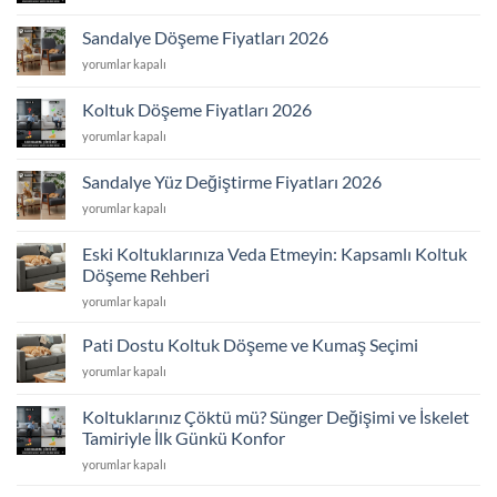
Kaplama
için
Fiyatları
Sandalye Döşeme Fiyatları 2026
2026
Sandalye
yorumlar kapalı
için
Döşeme
Fiyatları
Koltuk Döşeme Fiyatları 2026
2026
Koltuk
yorumlar kapalı
için
Döşeme
Fiyatları
Sandalye Yüz Değiştirme Fiyatları 2026
2026
Sandalye
yorumlar kapalı
için
Yüz
Değiştirme
Eski Koltuklarınıza Veda Etmeyin: Kapsamlı Koltuk
Fiyatları
Döşeme Rehberi
2026
Eski
için
yorumlar kapalı
Koltuklarınıza
Veda
Pati Dostu Koltuk Döşeme ve Kumaş Seçimi
Etmeyin:
Pati
yorumlar kapalı
Kapsamlı
Dostu
Koltuk
Koltuk
Döşeme
Koltuklarınız Çöktü mü? Sünger Değişimi ve İskelet
Döşeme
Rehberi
Tamiriyle İlk Günkü Konfor
ve
için
Koltuklarınız
Kumaş
yorumlar kapalı
Çöktü
Seçimi