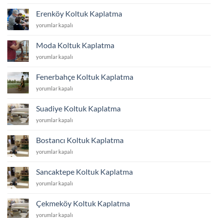
Koltuk
Kaplatma
Erenköy Koltuk Kaplatma
için
Erenköy
yorumlar kapalı
Koltuk
Kaplatma
Moda Koltuk Kaplatma
için
Moda
yorumlar kapalı
Koltuk
Kaplatma
Fenerbahçe Koltuk Kaplatma
için
Fenerbahçe
yorumlar kapalı
Koltuk
Kaplatma
Suadiye Koltuk Kaplatma
için
Suadiye
yorumlar kapalı
Koltuk
Kaplatma
Bostancı Koltuk Kaplatma
için
Bostancı
yorumlar kapalı
Koltuk
Kaplatma
Sancaktepe Koltuk Kaplatma
için
Sancaktepe
yorumlar kapalı
Koltuk
Kaplatma
Çekmeköy Koltuk Kaplatma
için
Çekmeköy
yorumlar kapalı