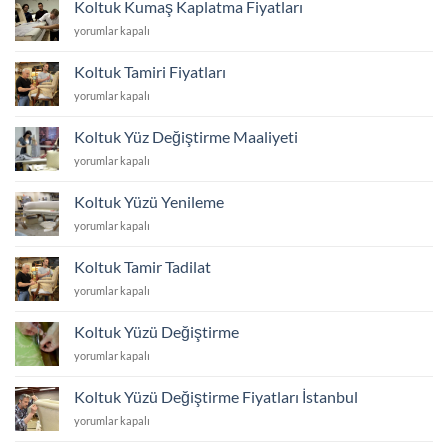
Koltuk Kumaş Kaplatma Fiyatları
Fiyatları
Koltuk
yorumlar kapalı
için
Kumaş
Kaplatma
Koltuk Tamiri Fiyatları
Fiyatları
Koltuk
yorumlar kapalı
için
Tamiri
Fiyatları
Koltuk Yüz Değiştirme Maaliyeti
için
Koltuk
yorumlar kapalı
Yüz
Değiştirme
Koltuk Yüzü Yenileme
Maaliyeti
Koltuk
yorumlar kapalı
için
Yüzü
Yenileme
Koltuk Tamir Tadilat
için
Koltuk
yorumlar kapalı
Tamir
Tadilat
Koltuk Yüzü Değiştirme
için
Koltuk
yorumlar kapalı
Yüzü
Değiştirme
Koltuk Yüzü Değiştirme Fiyatları İstanbul
için
Koltuk
yorumlar kapalı
Yüzü