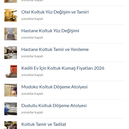
Koltuk
Yüzü
Otel Koltuk Yüz Değişim ve Tamiri
Değişim
Otel
yorumlar kapalı
ve
Koltuk
Tamiri
Yüz
için
Hastane Koltuk Yüz Değişimi
Değişim
Hastane
yorumlar kapalı
ve
Koltuk
Tamiri
Yüz
için
Hastane Koltuk Tamir ve Yenileme
Değişimi
Hastane
yorumlar kapalı
için
Koltuk
Tamir
Kedili Ev İçin Koltuk Kumaş Fiyatları 2026
ve
Kedili
yorumlar kapalı
Yenileme
Ev
için
İçin
Modoko Koltuk Döşeme Atolyesi
Koltuk
Modoko
yorumlar kapalı
Kumaş
Koltuk
Fiyatları
Döşeme
2026
Dudullu Koltuk Döşeme Atolyesi
Atolyesi
için
Dudullu
yorumlar kapalı
için
Koltuk
Döşeme
Koltuk Tamir ve Tadilat
Atolyesi