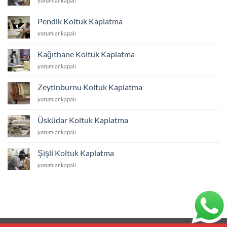
yorumlar kapalı
Koltuk
Kaplatma
Pendik Koltuk Kaplatma
için
Pendik
yorumlar kapalı
Koltuk
Kaplatma
Kağıthane Koltuk Kaplatma
için
Kağıthane
yorumlar kapalı
Koltuk
Kaplatma
Zeytinburnu Koltuk Kaplatma
için
Zeytinburnu
yorumlar kapalı
Koltuk
Kaplatma
Üsküdar Koltuk Kaplatma
için
Üsküdar
yorumlar kapalı
Koltuk
Kaplatma
Şişli Koltuk Kaplatma
için
Şişli
yorumlar kapalı
Koltuk
Kaplatma
için