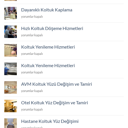
Kaplatmak
Mantıklı
Dayanıklı Koltuk Kaplama
Mı?
Dayanıklı
yorumlar kapalı
için
Koltuk
Kaplama
Hızlı Koltuk Döşeme Hizmetleri
için
Hızlı
yorumlar kapalı
Koltuk
Döşeme
Koltuk Yenileme Hizmetleri
Hizmetleri
Koltuk
yorumlar kapalı
için
Yenileme
Hizmetleri
Koltuk Yenileme Hizmetleri
için
Koltuk
yorumlar kapalı
Yenileme
Hizmetleri
AVM Koltuk Yüzü Değişim ve Tamiri
için
AVM
yorumlar kapalı
Koltuk
Yüzü
Otel Koltuk Yüz Değişim ve Tamiri
Değişim
Otel
yorumlar kapalı
ve
Koltuk
Tamiri
Yüz
için
Hastane Koltuk Yüz Değişimi
Değişim
Hastane
yorumlar kapalı