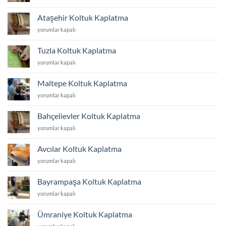
Koltuk
Kaplatma
Ataşehir Koltuk Kaplatma
için
Ataşehir
yorumlar kapalı
Koltuk
Kaplatma
Tuzla Koltuk Kaplatma
için
Tuzla
yorumlar kapalı
Koltuk
Kaplatma
Maltepe Koltuk Kaplatma
için
Maltepe
yorumlar kapalı
Koltuk
Kaplatma
Bahçelievler Koltuk Kaplatma
için
Bahçelievler
yorumlar kapalı
Koltuk
Kaplatma
Avcılar Koltuk Kaplatma
için
Avcılar
yorumlar kapalı
Koltuk
Kaplatma
Bayrampaşa Koltuk Kaplatma
için
Bayrampaşa
yorumlar kapalı
Koltuk
Kaplatma
Ümraniye Koltuk Kaplatma
için
Ümraniye