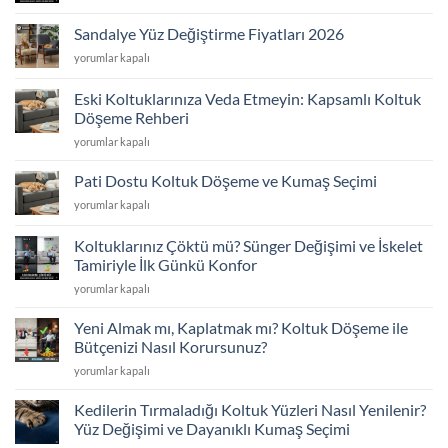
Döşeme
Fiyatları
Sandalye Yüz Değiştirme Fiyatları 2026
2026
Sandalye
yorumlar kapalı
için
Yüz
Değiştirme
Eski Koltuklarınıza Veda Etmeyin: Kapsamlı Koltuk
Fiyatları
Döşeme Rehberi
2026
Eski
için
yorumlar kapalı
Koltuklarınıza
Veda
Pati Dostu Koltuk Döşeme ve Kumaş Seçimi
Etmeyin:
Pati
yorumlar kapalı
Kapsamlı
Dostu
Koltuk
Koltuk
Döşeme
Koltuklarınız Çöktü mü? Sünger Değişimi ve İskelet
Döşeme
Rehberi
Tamiriyle İlk Günkü Konfor
ve
için
Koltuklarınız
Kumaş
yorumlar kapalı
Çöktü
Seçimi
mü?
için
Yeni Almak mı, Kaplatmak mı? Koltuk Döşeme ile
Sünger
Bütçenizi Nasıl Korursunuz?
Değişimi
Yeni
yorumlar kapalı
ve
Almak
İskelet
mı,
Tamiriyle
Kedilerin Tırmaladığı Koltuk Yüzleri Nasıl Yenilenir?
Kaplatmak
İlk
Yüz Değişimi ve Dayanıklı Kumaş Seçimi
mı?
Günkü