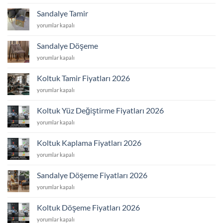
Yüz
Değişimi
Sandalye Tamir
Uygulamaları
Sandalye
yorumlar kapalı
için
Tamir
için
Sandalye Döşeme
Sandalye
yorumlar kapalı
Döşeme
için
Koltuk Tamir Fiyatları 2026
Koltuk
yorumlar kapalı
Tamir
Fiyatları
Koltuk Yüz Değiştirme Fiyatları 2026
2026
Koltuk
yorumlar kapalı
için
Yüz
Değiştirme
Koltuk Kaplama Fiyatları 2026
Fiyatları
Koltuk
yorumlar kapalı
2026
Kaplama
için
Fiyatları
Sandalye Döşeme Fiyatları 2026
2026
Sandalye
yorumlar kapalı
için
Döşeme
Fiyatları
Koltuk Döşeme Fiyatları 2026
2026
Koltuk
yorumlar kapalı
için