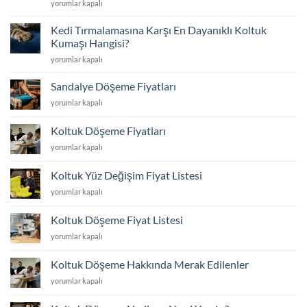
Kedilerin
yorumlar kapalı
Koltuk
Konfor
Tırmaladığı
Döşeme
için
Koltuk
ile
Kedi Tırmalamasına Karşı En Dayanıklı Koltuk
Yüzleri
Bütçenizi
Kumaşı Hangisi?
Nasıl
Nasıl
Kedi
yorumlar kapalı
Yenilenir?
Korursunuz?
Tırmalamasına
Yüz
için
Karşı
Değişimi
Sandalye Döşeme Fiyatları
En
ve
Sandalye
yorumlar kapalı
Dayanıklı
Dayanıklı
Döşeme
Koltuk
Kumaş
Fiyatları
Kumaşı
Koltuk Döşeme Fiyatları
Seçimi
için
Hangisi?
için
Koltuk
yorumlar kapalı
için
Döşeme
Fiyatları
Koltuk Yüz Değişim Fiyat Listesi
için
Koltuk
yorumlar kapalı
Yüz
Değişim
Koltuk Döşeme Fiyat Listesi
Fiyat
Koltuk
yorumlar kapalı
Listesi
Döşeme
için
Fiyat
Koltuk Döşeme Hakkında Merak Edilenler
Listesi
Koltuk
yorumlar kapalı
için
Döşeme
Hakkında