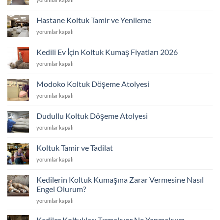
ve
Koltuk
Tamiri
Yüz
için
Hastane Koltuk Tamir ve Yenileme
Değişimi
Hastane
yorumlar kapalı
için
Koltuk
Tamir
Kedili Ev İçin Koltuk Kumaş Fiyatları 2026
ve
Kedili
yorumlar kapalı
Yenileme
Ev
için
İçin
Modoko Koltuk Döşeme Atolyesi
Koltuk
Modoko
yorumlar kapalı
Kumaş
Koltuk
Fiyatları
Döşeme
2026
Dudullu Koltuk Döşeme Atolyesi
Atolyesi
için
Dudullu
yorumlar kapalı
için
Koltuk
Döşeme
Koltuk Tamir ve Tadilat
Atolyesi
Koltuk
yorumlar kapalı
için
Tamir
ve
Kedilerin Koltuk Kumaşına Zarar Vermesine Nasıl
Tadilat
Engel Olurum?
için
Kedilerin
yorumlar kapalı
Koltuk
Kumaşına
Kediler Koltukları Tırmalıyor Ne Yapmalıyım