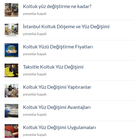
Koltuk yüz değiştirme ne kadar?
Koltuk
yorumlar kapalı
yüz
değiştirme
İstanbul Koltuk Döşeme ve Yüz Değişimi
ne
İstanbul
yorumlar kapalı
kadar?
Koltuk
için
Döşeme
Koltuk Yüzü Değiştirme Fiyatları
ve
Koltuk
yorumlar kapalı
Yüz
Yüzü
Değişimi
Değiştirme
için
Taksitle Koltuk Yüz Değişimi
Fiyatları
Taksitle
yorumlar kapalı
için
Koltuk
Yüz
Koltuk Yüz Değişimi Yaptıranlar
Değişimi
Koltuk
yorumlar kapalı
için
Yüz
Değişimi
Koltuk Yüz Değişimi Avantajları
Yaptıranlar
Koltuk
yorumlar kapalı
için
Yüz
Değişimi
Koltuk Yüz Değişimi Uygulamaları
Avantajları
Koltuk
yorumlar kapalı
için