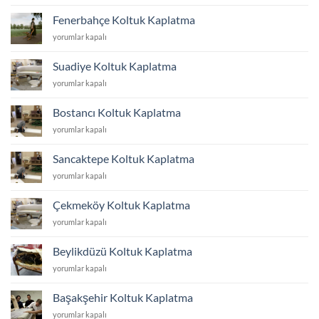
Koltuk
Kaplatma
Fenerbahçe Koltuk Kaplatma
için
Fenerbahçe
yorumlar kapalı
Koltuk
Kaplatma
Suadiye Koltuk Kaplatma
için
Suadiye
yorumlar kapalı
Koltuk
Kaplatma
Bostancı Koltuk Kaplatma
için
Bostancı
yorumlar kapalı
Koltuk
Kaplatma
Sancaktepe Koltuk Kaplatma
için
Sancaktepe
yorumlar kapalı
Koltuk
Kaplatma
Çekmeköy Koltuk Kaplatma
için
Çekmeköy
yorumlar kapalı
Koltuk
Kaplatma
Beylikdüzü Koltuk Kaplatma
için
Beylikdüzü
yorumlar kapalı
Koltuk
Kaplatma
Başakşehir Koltuk Kaplatma
için
Başakşehir
yorumlar kapalı