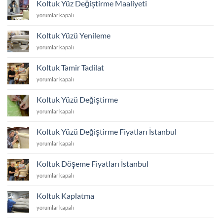
Koltuk Yüz Değiştirme Maaliyeti
için
Koltuk
yorumlar kapalı
Yüz
Değiştirme
Koltuk Yüzü Yenileme
Maaliyeti
Koltuk
yorumlar kapalı
için
Yüzü
Yenileme
Koltuk Tamir Tadilat
için
Koltuk
yorumlar kapalı
Tamir
Tadilat
Koltuk Yüzü Değiştirme
için
Koltuk
yorumlar kapalı
Yüzü
Değiştirme
Koltuk Yüzü Değiştirme Fiyatları İstanbul
için
Koltuk
yorumlar kapalı
Yüzü
Değiştirme
Koltuk Döşeme Fiyatları İstanbul
Fiyatları
Koltuk
yorumlar kapalı
İstanbul
Döşeme
için
Fiyatları
Koltuk Kaplatma
İstanbul
Koltuk
yorumlar kapalı
için
Kaplatma