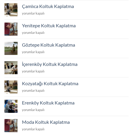
Kaplatma
Çamlıca Koltuk Kaplatma
için
Çamlıca
yorumlar kapalı
Koltuk
Kaplatma
Yenitepe Koltuk Kaplatma
için
Yenitepe
yorumlar kapalı
Koltuk
Kaplatma
Göztepe Koltuk Kaplatma
için
Göztepe
yorumlar kapalı
Koltuk
Kaplatma
İçerenköy Koltuk Kaplatma
için
İçerenköy
yorumlar kapalı
Koltuk
Kaplatma
Kozyatağı Koltuk Kaplatma
için
Kozyatağı
yorumlar kapalı
Koltuk
Kaplatma
Erenköy Koltuk Kaplatma
için
Erenköy
yorumlar kapalı
Koltuk
Kaplatma
Moda Koltuk Kaplatma
için
Moda
yorumlar kapalı