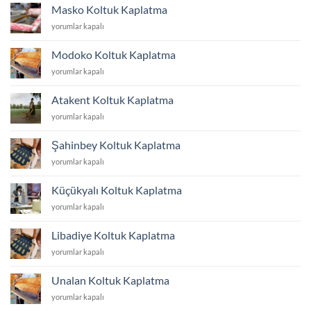
için
Masko Koltuk Kaplatma
Masko
yorumlar kapalı
Koltuk
Kaplatma
Modoko Koltuk Kaplatma
için
Modoko
yorumlar kapalı
Koltuk
Kaplatma
Atakent Koltuk Kaplatma
için
Atakent
yorumlar kapalı
Koltuk
Kaplatma
Şahinbey Koltuk Kaplatma
için
Şahinbey
yorumlar kapalı
Koltuk
Kaplatma
Küçükyalı Koltuk Kaplatma
için
Küçükyalı
yorumlar kapalı
Koltuk
Kaplatma
Libadiye Koltuk Kaplatma
için
Libadiye
yorumlar kapalı
Koltuk
Kaplatma
Unalan Koltuk Kaplatma
için
Unalan
yorumlar kapalı
Koltuk