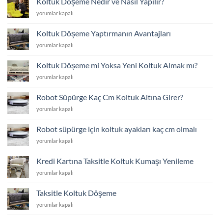
Koltuk Döşeme Nedir ve Nasıl Yapılır?
Merak
Koltuk
yorumlar kapalı
Edilenler
Döşeme
için
Nedir
Koltuk Döşeme Yaptırmanın Avantajları
ve
Koltuk
yorumlar kapalı
Nasıl
Döşeme
Yapılır?
Yaptırmanın
için
Koltuk Döşeme mi Yoksa Yeni Koltuk Almak mı?
Avantajları
Koltuk
yorumlar kapalı
için
Döşeme
mi
Robot Süpürge Kaç Cm Koltuk Altına Girer?
Yoksa
Robot
yorumlar kapalı
Yeni
Süpürge
Koltuk
Kaç
Almak
Robot süpürge için koltuk ayakları kaç cm olmalı
Cm
mı?
Robot
yorumlar kapalı
Koltuk
için
süpürge
Altına
için
Girer?
Kredi Kartına Taksitle Koltuk Kumaşı Yenileme
koltuk
için
Kredi
yorumlar kapalı
ayakları
Kartına
kaç
Taksitle
cm
Taksitle Koltuk Döşeme
Koltuk
olmalı
Taksitle
yorumlar kapalı
Kumaşı
için
Koltuk
Yenileme