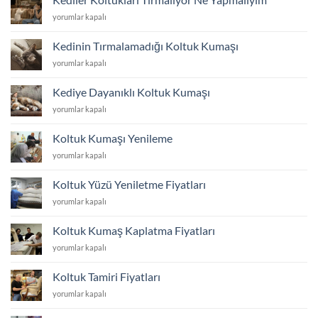
Zarar
Kediler
yorumlar kapalı
Vermesine
Koltukları
Nasıl
Tırmalıyor
Engel
Kedinin Tırmalamadığı Koltuk Kumaşı
Ne
Olurum?
Kedinin
yorumlar kapalı
Yapmalıyım
için
Tırmalamadığı
için
Koltuk
Kediye Dayanıklı Koltuk Kumaşı
Kumaşı
Kediye
yorumlar kapalı
için
Dayanıklı
Koltuk
Koltuk Kumaşı Yenileme
Kumaşı
Koltuk
yorumlar kapalı
için
Kumaşı
Yenileme
Koltuk Yüzü Yeniletme Fiyatları
için
Koltuk
yorumlar kapalı
Yüzü
Yeniletme
Koltuk Kumaş Kaplatma Fiyatları
Fiyatları
Koltuk
yorumlar kapalı
için
Kumaş
Kaplatma
Koltuk Tamiri Fiyatları
Fiyatları
Koltuk
yorumlar kapalı
için
Tamiri
Fiyatları