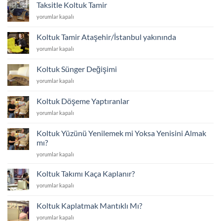
Döşeme
için
Taksitle Koltuk Tamir
için
Taksitle
yorumlar kapalı
Koltuk
Tamir
Koltuk Tamir Ataşehir/İstanbul yakınında
için
Koltuk
yorumlar kapalı
Tamir
Ataşehir/
Koltuk Sünger Değişimi
İstanbul
Koltuk
yorumlar kapalı
yakınında
Sünger
için
Değişimi
Koltuk Döşeme Yaptıranlar
için
Koltuk
yorumlar kapalı
Döşeme
Yaptıranlar
Koltuk Yüzünü Yenilemek mi Yoksa Yenisini Almak
için
mı?
Koltuk
yorumlar kapalı
Yüzünü
Yenilemek
Koltuk Takımı Kaça Kaplanır?
mi
Koltuk
yorumlar kapalı
Yoksa
Takımı
Yenisini
Kaça
Almak
Koltuk Kaplatmak Mantıklı Mı?
Kaplanır?
mı?
Koltuk
yorumlar kapalı
için
için