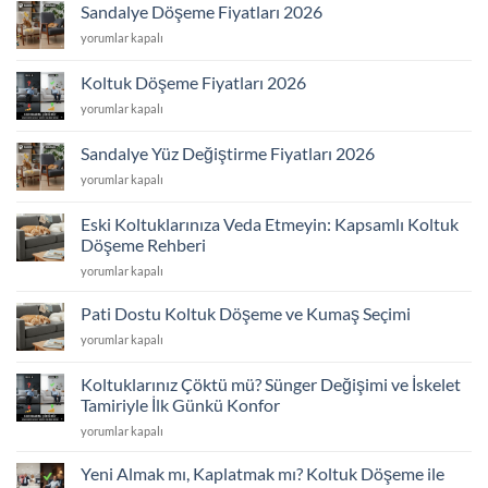
Fiyatları
Sandalye Döşeme Fiyatları 2026
2026
Sandalye
yorumlar kapalı
için
Döşeme
Fiyatları
Koltuk Döşeme Fiyatları 2026
2026
Koltuk
yorumlar kapalı
için
Döşeme
Fiyatları
Sandalye Yüz Değiştirme Fiyatları 2026
2026
Sandalye
yorumlar kapalı
için
Yüz
Değiştirme
Eski Koltuklarınıza Veda Etmeyin: Kapsamlı Koltuk
Fiyatları
Döşeme Rehberi
2026
Eski
için
yorumlar kapalı
Koltuklarınıza
Veda
Pati Dostu Koltuk Döşeme ve Kumaş Seçimi
Etmeyin:
Pati
yorumlar kapalı
Kapsamlı
Dostu
Koltuk
Koltuk
Döşeme
Koltuklarınız Çöktü mü? Sünger Değişimi ve İskelet
Döşeme
Rehberi
Tamiriyle İlk Günkü Konfor
ve
için
Koltuklarınız
Kumaş
yorumlar kapalı
Çöktü
Seçimi
mü?
için
Yeni Almak mı, Kaplatmak mı? Koltuk Döşeme ile
Sünger