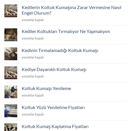
ve
Kedilerin Koltuk Kumaşına Zarar Vermesine Nasıl
Tadilat
Engel Olurum?
için
Kedilerin
yorumlar kapalı
Koltuk
Kumaşına
Kediler Koltukları Tırmalıyor Ne Yapmalıyım
Zarar
Kediler
yorumlar kapalı
Vermesine
Koltukları
Nasıl
Tırmalıyor
Engel
Kedinin Tırmalamadığı Koltuk Kumaşı
Ne
Olurum?
Kedinin
yorumlar kapalı
Yapmalıyım
için
Tırmalamadığı
için
Koltuk
Kediye Dayanıklı Koltuk Kumaşı
Kumaşı
Kediye
yorumlar kapalı
için
Dayanıklı
Koltuk
Koltuk Kumaşı Yenileme
Kumaşı
Koltuk
yorumlar kapalı
için
Kumaşı
Yenileme
Koltuk Yüzü Yeniletme Fiyatları
için
Koltuk
yorumlar kapalı
Yüzü
Yeniletme
Koltuk Kumaş Kaplatma Fiyatları
Fiyatları