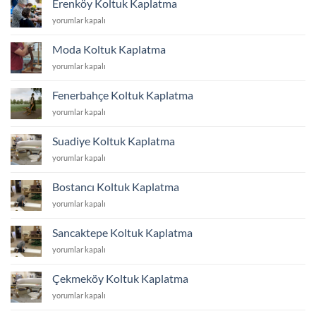
Erenköy Koltuk Kaplatma
için
Erenköy
yorumlar kapalı
Koltuk
Kaplatma
Moda Koltuk Kaplatma
için
Moda
yorumlar kapalı
Koltuk
Kaplatma
Fenerbahçe Koltuk Kaplatma
için
Fenerbahçe
yorumlar kapalı
Koltuk
Kaplatma
Suadiye Koltuk Kaplatma
için
Suadiye
yorumlar kapalı
Koltuk
Kaplatma
Bostancı Koltuk Kaplatma
için
Bostancı
yorumlar kapalı
Koltuk
Kaplatma
Sancaktepe Koltuk Kaplatma
için
Sancaktepe
yorumlar kapalı
Koltuk
Kaplatma
Çekmeköy Koltuk Kaplatma
için
Çekmeköy
yorumlar kapalı
Koltuk