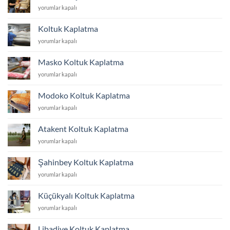
Koltuk
yorumlar kapalı
İstanbul
Döşeme
için
Fiyatları
Koltuk Kaplatma
İstanbul
Koltuk
yorumlar kapalı
için
Kaplatma
için
Masko Koltuk Kaplatma
Masko
yorumlar kapalı
Koltuk
Kaplatma
Modoko Koltuk Kaplatma
için
Modoko
yorumlar kapalı
Koltuk
Kaplatma
Atakent Koltuk Kaplatma
için
Atakent
yorumlar kapalı
Koltuk
Kaplatma
Şahinbey Koltuk Kaplatma
için
Şahinbey
yorumlar kapalı
Koltuk
Kaplatma
Küçükyalı Koltuk Kaplatma
için
Küçükyalı
yorumlar kapalı
Koltuk
Kaplatma
Libadiye Koltuk Kaplatma