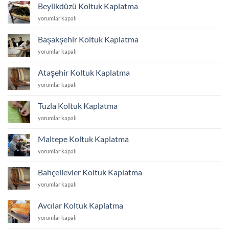
Kaplatma
Beylikdüzü Koltuk Kaplatma
için
Beylikdüzü
yorumlar kapalı
Koltuk
Kaplatma
Başakşehir Koltuk Kaplatma
için
Başakşehir
yorumlar kapalı
Koltuk
Kaplatma
Ataşehir Koltuk Kaplatma
için
Ataşehir
yorumlar kapalı
Koltuk
Kaplatma
Tuzla Koltuk Kaplatma
için
Tuzla
yorumlar kapalı
Koltuk
Kaplatma
Maltepe Koltuk Kaplatma
için
Maltepe
yorumlar kapalı
Koltuk
Kaplatma
Bahçelievler Koltuk Kaplatma
için
Bahçelievler
yorumlar kapalı
Koltuk
Kaplatma
Avcılar Koltuk Kaplatma
için
Avcılar
yorumlar kapalı
Koltuk