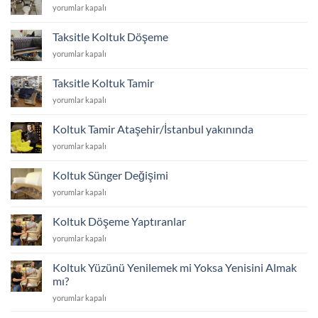
Kredi
yorumlar kapalı
ayakları
Kartına
kaç
Taksitle
cm
Taksitle Koltuk Döşeme
Koltuk
olmalı
Taksitle
yorumlar kapalı
Kumaşı
için
Koltuk
Yenileme
Döşeme
için
Taksitle Koltuk Tamir
için
Taksitle
yorumlar kapalı
Koltuk
Tamir
Koltuk Tamir Ataşehir/İstanbul yakınında
için
Koltuk
yorumlar kapalı
Tamir
Ataşehir/
Koltuk Sünger Değişimi
İstanbul
Koltuk
yorumlar kapalı
yakınında
Sünger
için
Değişimi
Koltuk Döşeme Yaptıranlar
için
Koltuk
yorumlar kapalı
Döşeme
Yaptıranlar
Koltuk Yüzünü Yenilemek mi Yoksa Yenisini Almak
için
mı?
Koltuk
yorumlar kapalı
Yüzünü