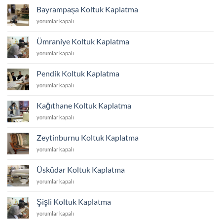
Kaplatma
Bayrampaşa Koltuk Kaplatma
için
Bayrampaşa
yorumlar kapalı
Koltuk
Kaplatma
Ümraniye Koltuk Kaplatma
için
Ümraniye
yorumlar kapalı
Koltuk
Kaplatma
Pendik Koltuk Kaplatma
için
Pendik
yorumlar kapalı
Koltuk
Kaplatma
Kağıthane Koltuk Kaplatma
için
Kağıthane
yorumlar kapalı
Koltuk
Kaplatma
Zeytinburnu Koltuk Kaplatma
için
Zeytinburnu
yorumlar kapalı
Koltuk
Kaplatma
Üsküdar Koltuk Kaplatma
için
Üsküdar
yorumlar kapalı
Koltuk
Kaplatma
Şişli Koltuk Kaplatma
için
Şişli
yorumlar kapalı