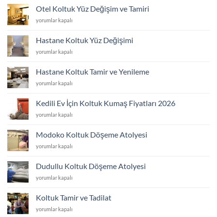
Yüzü
Otel Koltuk Yüz Değişim ve Tamiri
Değişim
Otel
yorumlar kapalı
ve
Koltuk
Tamiri
Yüz
için
Hastane Koltuk Yüz Değişimi
Değişim
Hastane
yorumlar kapalı
ve
Koltuk
Tamiri
Yüz
için
Hastane Koltuk Tamir ve Yenileme
Değişimi
Hastane
yorumlar kapalı
için
Koltuk
Tamir
Kedili Ev İçin Koltuk Kumaş Fiyatları 2026
ve
Kedili
yorumlar kapalı
Yenileme
Ev
için
İçin
Modoko Koltuk Döşeme Atolyesi
Koltuk
Modoko
yorumlar kapalı
Kumaş
Koltuk
Fiyatları
Döşeme
2026
Dudullu Koltuk Döşeme Atolyesi
Atolyesi
için
Dudullu
yorumlar kapalı
için
Koltuk
Döşeme
Koltuk Tamir ve Tadilat
Atolyesi
Koltuk
yorumlar kapalı
için
Tamir