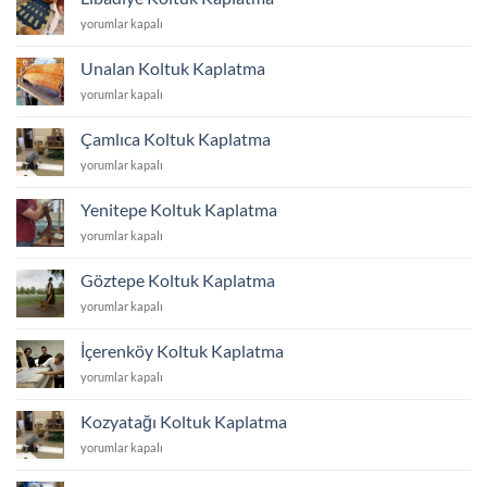
için
Libadiye
yorumlar kapalı
Koltuk
Kaplatma
Unalan Koltuk Kaplatma
için
Unalan
yorumlar kapalı
Koltuk
Kaplatma
Çamlıca Koltuk Kaplatma
için
Çamlıca
yorumlar kapalı
Koltuk
Kaplatma
Yenitepe Koltuk Kaplatma
için
Yenitepe
yorumlar kapalı
Koltuk
Kaplatma
Göztepe Koltuk Kaplatma
için
Göztepe
yorumlar kapalı
Koltuk
Kaplatma
İçerenköy Koltuk Kaplatma
için
İçerenköy
yorumlar kapalı
Koltuk
Kaplatma
Kozyatağı Koltuk Kaplatma
için
Kozyatağı
yorumlar kapalı
Koltuk
Kaplatma