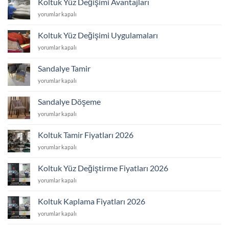
Koltuk Yüz Değişimi Avantajları
Yaptıranlar
Koltuk
yorumlar kapalı
için
Yüz
Değişimi
Koltuk Yüz Değişimi Uygulamaları
Avantajları
Koltuk
yorumlar kapalı
için
Yüz
Değişimi
Sandalye Tamir
Uygulamaları
Sandalye
yorumlar kapalı
için
Tamir
için
Sandalye Döşeme
Sandalye
yorumlar kapalı
Döşeme
için
Koltuk Tamir Fiyatları 2026
Koltuk
yorumlar kapalı
Tamir
Fiyatları
Koltuk Yüz Değiştirme Fiyatları 2026
2026
Koltuk
yorumlar kapalı
için
Yüz
Değiştirme
Koltuk Kaplama Fiyatları 2026
Fiyatları
Koltuk
yorumlar kapalı
2026
Kaplama
için