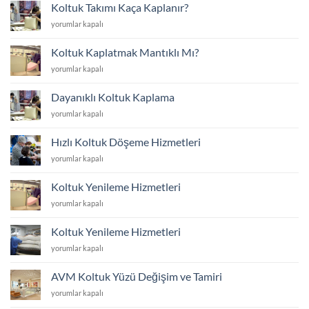
Yenilemek
Koltuk Takımı Kaça Kaplanır?
mi
Koltuk
yorumlar kapalı
Yoksa
Takımı
Yenisini
Kaça
Almak
Koltuk Kaplatmak Mantıklı Mı?
Kaplanır?
mı?
Koltuk
yorumlar kapalı
için
için
Kaplatmak
Mantıklı
Dayanıklı Koltuk Kaplama
Mı?
Dayanıklı
yorumlar kapalı
için
Koltuk
Kaplama
Hızlı Koltuk Döşeme Hizmetleri
için
Hızlı
yorumlar kapalı
Koltuk
Döşeme
Koltuk Yenileme Hizmetleri
Hizmetleri
Koltuk
yorumlar kapalı
için
Yenileme
Hizmetleri
Koltuk Yenileme Hizmetleri
için
Koltuk
yorumlar kapalı
Yenileme
Hizmetleri
AVM Koltuk Yüzü Değişim ve Tamiri
için
AVM
yorumlar kapalı
Koltuk