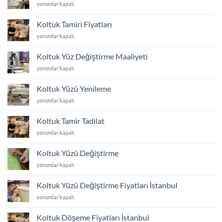
Koltuk
yorumlar kapalı
için
Kumaş
Kaplatma
Koltuk Tamiri Fiyatları
Fiyatları
Koltuk
yorumlar kapalı
için
Tamiri
Fiyatları
Koltuk Yüz Değiştirme Maaliyeti
için
Koltuk
yorumlar kapalı
Yüz
Değiştirme
Koltuk Yüzü Yenileme
Maaliyeti
Koltuk
yorumlar kapalı
için
Yüzü
Yenileme
Koltuk Tamir Tadilat
için
Koltuk
yorumlar kapalı
Tamir
Tadilat
Koltuk Yüzü Değiştirme
için
Koltuk
yorumlar kapalı
Yüzü
Değiştirme
Koltuk Yüzü Değiştirme Fiyatları İstanbul
için
Koltuk
yorumlar kapalı
Yüzü
Değiştirme
Koltuk Döşeme Fiyatları İstanbul
Fiyatları