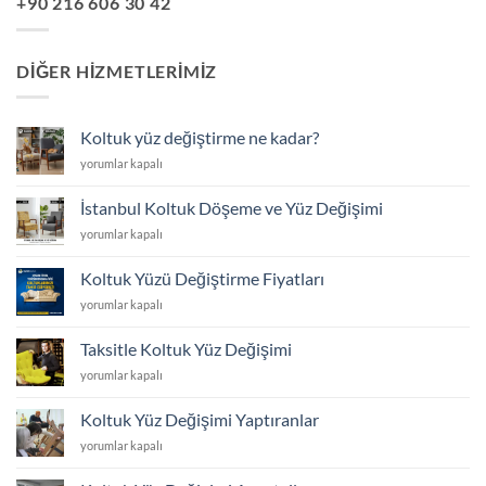
+90 216 606 30 42
DIĞER HIZMETLERIMIZ
Koltuk yüz değiştirme ne kadar?
Koltuk
yorumlar kapalı
yüz
değiştirme
İstanbul Koltuk Döşeme ve Yüz Değişimi
ne
İstanbul
yorumlar kapalı
kadar?
Koltuk
için
Döşeme
Koltuk Yüzü Değiştirme Fiyatları
ve
Koltuk
yorumlar kapalı
Yüz
Yüzü
Değişimi
Değiştirme
için
Taksitle Koltuk Yüz Değişimi
Fiyatları
Taksitle
yorumlar kapalı
için
Koltuk
Yüz
Koltuk Yüz Değişimi Yaptıranlar
Değişimi
Koltuk
yorumlar kapalı
için
Yüz
Değişimi