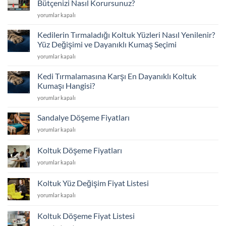
Bütçenizi Nasıl Korursunuz?
Değişimi
Yeni
yorumlar kapalı
ve
Almak
İskelet
mı,
Tamiriyle
Kedilerin Tırmaladığı Koltuk Yüzleri Nasıl Yenilenir?
Kaplatmak
İlk
Yüz Değişimi ve Dayanıklı Kumaş Seçimi
mı?
Günkü
Kedilerin
yorumlar kapalı
Koltuk
Konfor
Tırmaladığı
Döşeme
için
Koltuk
ile
Kedi Tırmalamasına Karşı En Dayanıklı Koltuk
Yüzleri
Bütçenizi
Kumaşı Hangisi?
Nasıl
Nasıl
Kedi
yorumlar kapalı
Yenilenir?
Korursunuz?
Tırmalamasına
Yüz
için
Karşı
Değişimi
Sandalye Döşeme Fiyatları
En
ve
Sandalye
yorumlar kapalı
Dayanıklı
Dayanıklı
Döşeme
Koltuk
Kumaş
Fiyatları
Kumaşı
Koltuk Döşeme Fiyatları
Seçimi
için
Hangisi?
için
Koltuk
yorumlar kapalı
için
Döşeme
Fiyatları
Koltuk Yüz Değişim Fiyat Listesi
için
Koltuk
yorumlar kapalı
Yüz
Değişim
Koltuk Döşeme Fiyat Listesi
Fiyat