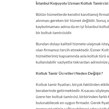
İstanbul Koşuyolu Uzman Koltuk Tamircisi
Bütün hizmetlerde kendini kanıtlamış firmala
alınması gereken bir hizmet değildir. Sonuç 
kaybolmaması adına da en iyi İstanbul koltuk
bir koltuk tamircisidir.
Bundan dolayı kaliteli hizmete ulaşmak iste
olan firmamızı tercih etmektedir. Esmer Kolt
hizmetlerimiz kapsamında asla koltuk türü a
kullanılabilir vaziyette tekrardan adresinize
Koltuk Tamir Ücretleri Neden Değişir?
Koltuk tamir fiyatları, birçok faktörden etki
beraberinde getirmektedir. Kısacası söyleyece
üzere her koltuk tamircisi, birbirinden farklı
bulunabilecek en uygun firmadır. Gerek fiya
memnuniyetinin sağlanabilmesi adına koltu