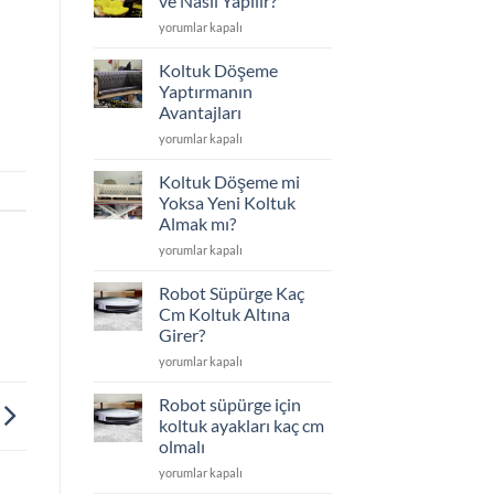
ve Nasıl Yapılır?
Edilenler
Koltuk
yorumlar kapalı
için
Döşeme
Nedir
Koltuk Döşeme
ve
Yaptırmanın
Nasıl
Avantajları
Yapılır?
Koltuk
için
yorumlar kapalı
Döşeme
Yaptırmanın
Koltuk Döşeme mi
Avantajları
Yoksa Yeni Koltuk
için
Almak mı?
Koltuk
yorumlar kapalı
Döşeme
mi
Robot Süpürge Kaç
Yoksa
Cm Koltuk Altına
Yeni
Girer?
Koltuk
Robot
Almak
yorumlar kapalı
Süpürge
mı?
Kaç
için
Robot süpürge için
Cm
koltuk ayakları kaç cm
Koltuk
olmalı
Altına
Robot
Girer?
yorumlar kapalı
süpürge
için