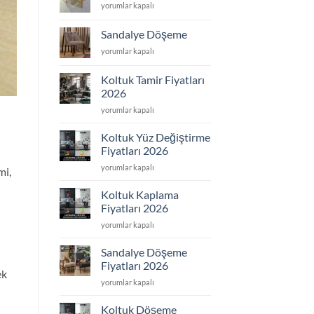
Sandalye
yorumlar kapalı
için
Tamir
için
Sandalye Döşeme
Sandalye
yorumlar kapalı
Döşeme
için
Koltuk Tamir Fiyatları
2026
Koltuk
yorumlar kapalı
Tamir
Fiyatları
Koltuk Yüz Değiştirme
2026
Fiyatları 2026
için
Koltuk
yorumlar kapalı
mi,
Yüz
Değiştirme
Koltuk Kaplama
Fiyatları
Fiyatları 2026
2026
Koltuk
yorumlar kapalı
için
Kaplama
Fiyatları
Sandalye Döşeme
2026
Fiyatları 2026
ek
için
Sandalye
yorumlar kapalı
Döşeme
Fiyatları
Koltuk Döşeme