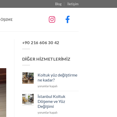
Blog
İletişim
DÖŞEME
+90 216 606 30 42
DIĞER HIZMETLERIMIZ
Koltuk yüz değiştirme
ne kadar?
Koltuk
yorumlar kapalı
yüz
değiştirme
İstanbul Koltuk
ne
Döşeme ve Yüz
kadar?
Değişimi
için
İstanbul
yorumlar kapalı
Koltuk