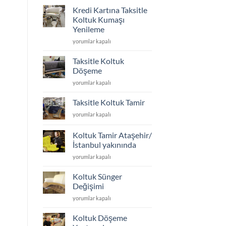
için
Kredi Kartına Taksitle
koltuk
Koltuk Kumaşı
ayakları
Yenileme
kaç
Kredi
cm
yorumlar kapalı
Kartına
olmalı
Taksitle
için
Taksitle Koltuk
Koltuk
Döşeme
Kumaşı
Taksitle
yorumlar kapalı
Yenileme
Koltuk
için
Döşeme
Taksitle Koltuk Tamir
için
Taksitle
yorumlar kapalı
Koltuk
Tamir
Koltuk Tamir Ataşehir/
için
İstanbul yakınında
Koltuk
yorumlar kapalı
Tamir
Ataşehir/
Koltuk Sünger
İstanbul
Değişimi
yakınında
Koltuk
yorumlar kapalı
için
Sünger
Değişimi
Koltuk Döşeme
için