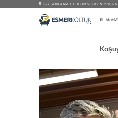
İçeriğe
KAYIŞDAĞI MAH. GÜLÇIN SOKAK NO:70/A AT
atla
ANASA
Koşuy