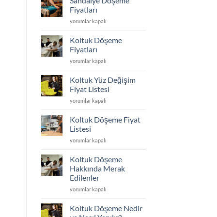
Sandalye Döşeme
Kumaş
En
Fiyatları
Seçimi
Dayanıklı
Sandalye
yorumlar kapalı
için
Koltuk
Döşeme
Kumaşı
Fiyatları
Hangisi?
Koltuk Döşeme
için
için
Fiyatları
Koltuk
yorumlar kapalı
Döşeme
Fiyatları
Koltuk Yüz Değişim
için
Fiyat Listesi
Koltuk
yorumlar kapalı
Yüz
Değişim
Koltuk Döşeme Fiyat
Fiyat
Listesi
Listesi
Koltuk
yorumlar kapalı
için
Döşeme
Fiyat
Koltuk Döşeme
Listesi
Hakkında Merak
için
Edilenler
Koltuk
yorumlar kapalı
Döşeme
Hakkında
Koltuk Döşeme Nedir
Merak