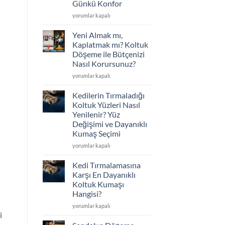
Günkü Konfor
Seçimi
için
Koltuklarınız
yorumlar kapalı
Çöktü
mü?
Yeni Almak mı,
Sünger
Kaplatmak mı? Koltuk
Değişimi
Döşeme ile Bütçenizi
ve
Nasıl Korursunuz?
İskelet
Tamiriyle
Yeni
yorumlar kapalı
İlk
Almak
Günkü
mı,
Kedilerin Tırmaladığı
Konfor
Kaplatmak
Koltuk Yüzleri Nasıl
için
mı?
Yenilenir? Yüz
Koltuk
Değişimi ve Dayanıklı
Döşeme
Kumaş Seçimi
ile
Bütçenizi
Kedilerin
yorumlar kapalı
Nasıl
Tırmaladığı
Korursunuz?
Koltuk
Kedi Tırmalamasına
için
Yüzleri
Karşı En Dayanıklı
Nasıl
Koltuk Kumaşı
Yenilenir?
Hangisi?
Yüz
Değişimi
Kedi
yorumlar kapalı
i
ve
Tırmalamasına
Dayanıklı
Karşı