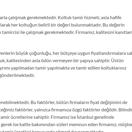
rla çalışmak gerekmektedir. Koltuk tamir hizmeti, asla hafife
olarak her koltuğun belirli bir değeri bulunmaktadır. Bu değerin
 tamircisi ile çalışmak gerekmektedir. Firmamız, kalitesini kanıtla
yenlerin büyük çoğunluğu, her bütçeye uygun fiyatlandırmalara sa
uk, kalitesinden asla ödün vermeyen bir yapıya sahiptir. Üstün
yrımı yapılmadan tamir yapılmakta ve tamir edilen koltuklarınız
 gönderilmektedir.
lenebilmektedir. Bu faktörler, bütün firmaların fiyat değişimini de
ğimiz faktörler, yalnızca firmamıza özgü faktörler değildir. Bilindi
 tamir ücretlerine sahiptir. Firmamız ise İstanbul genelinde
t gerek ise kalite bakımından sizleri memnun eden firmamız, müşte
k tamir ücretleri konusunda cömert davranmaktadır.