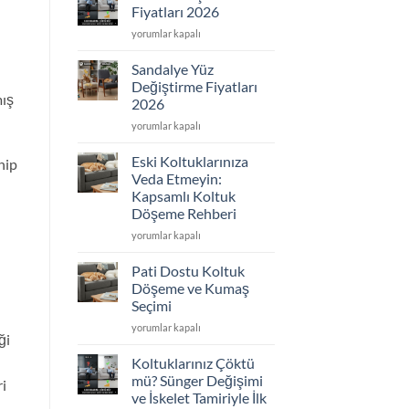
2026
Fiyatları 2026
için
Koltuk
yorumlar kapalı
Döşeme
Fiyatları
Sandalye Yüz
2026
Değiştirme Fiyatları
için
mış
2026
Sandalye
yorumlar kapalı
Yüz
Değiştirme
Eski Koltuklarınıza
hip
Fiyatları
Veda Etmeyin:
2026
Kapsamlı Koltuk
için
Döşeme Rehberi
Eski
yorumlar kapalı
Koltuklarınıza
Veda
Pati Dostu Koltuk
Etmeyin:
Döşeme ve Kumaş
Kapsamlı
Seçimi
Koltuk
Pati
Döşeme
yorumlar kapalı
ği
Dostu
Rehberi
Koltuk
için
Koltuklarınız Çöktü
Döşeme
mü? Sünger Değişimi
ri
ve
ve İskelet Tamiriyle İlk
Kumaş