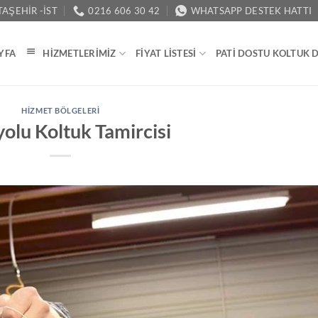
AŞEHIR -İST
0216 606 30 42
WHATSAPP DESTEK HATTI
YFA
HIZMETLERIMIZ
FIYAT LISTESI
PATI DOSTU KOLTUK 
HIZMET BÖLGELERI
olu Koltuk Tamircisi