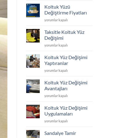
Döşeme
Koltuk Yüzü
ve
Değiştirme Fiyatları
Yüz
Koltuk
yorumlar kapalı
Değişimi
Yüzü
için
Değiştirme
Taksitle Koltuk Yüz
Fiyatları
Değişimi
için
Taksitle
yorumlar kapalı
Koltuk
Yüz
Koltuk Yüz Değişimi
Değişimi
Yaptıranlar
için
Koltuk
yorumlar kapalı
Yüz
Değişimi
Koltuk Yüz Değişimi
Yaptıranlar
Avantajları
için
Koltuk
yorumlar kapalı
Yüz
Değişimi
Koltuk Yüz Değişimi
Avantajları
Uygulamaları
için
Koltuk
yorumlar kapalı
Yüz
Değişimi
Sandalye Tamir
Uygulamaları