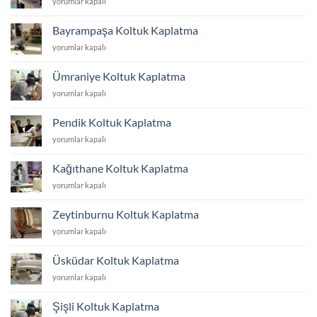
Avcılar
yorumlar kapalı
Koltuk
Kaplatma
Bayrampaşa Koltuk Kaplatma
için
Bayrampaşa
yorumlar kapalı
Koltuk
Kaplatma
Ümraniye Koltuk Kaplatma
için
Ümraniye
yorumlar kapalı
Koltuk
Kaplatma
Pendik Koltuk Kaplatma
için
Pendik
yorumlar kapalı
Koltuk
Kaplatma
Kağıthane Koltuk Kaplatma
için
Kağıthane
yorumlar kapalı
Koltuk
Kaplatma
Zeytinburnu Koltuk Kaplatma
için
Zeytinburnu
yorumlar kapalı
Koltuk
Kaplatma
Üsküdar Koltuk Kaplatma
için
Üsküdar
yorumlar kapalı
Koltuk
Kaplatma
Şişli Koltuk Kaplatma
için