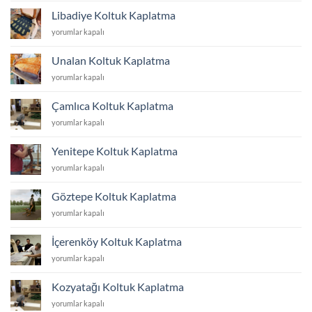
Kaplatma
Libadiye Koltuk Kaplatma
için
Libadiye
yorumlar kapalı
Koltuk
Kaplatma
Unalan Koltuk Kaplatma
için
Unalan
yorumlar kapalı
Koltuk
Kaplatma
Çamlıca Koltuk Kaplatma
için
Çamlıca
yorumlar kapalı
Koltuk
Kaplatma
Yenitepe Koltuk Kaplatma
için
Yenitepe
yorumlar kapalı
Koltuk
Kaplatma
Göztepe Koltuk Kaplatma
için
Göztepe
yorumlar kapalı
Koltuk
Kaplatma
İçerenköy Koltuk Kaplatma
için
İçerenköy
yorumlar kapalı
Koltuk
Kaplatma
Kozyatağı Koltuk Kaplatma
için
Kozyatağı
yorumlar kapalı