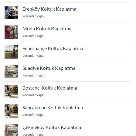
Koltuk
Kaplatma
Erenköy Koltuk Kaplatma
için
Erenköy
yorumlar kapalı
Koltuk
Kaplatma
Moda Koltuk Kaplatma
için
Moda
yorumlar kapalı
Koltuk
Kaplatma
Fenerbahçe Koltuk Kaplatma
için
Fenerbahçe
yorumlar kapalı
Koltuk
Kaplatma
Suadiye Koltuk Kaplatma
için
Suadiye
yorumlar kapalı
Koltuk
Kaplatma
Bostancı Koltuk Kaplatma
için
Bostancı
yorumlar kapalı
Koltuk
Kaplatma
Sancaktepe Koltuk Kaplatma
için
Sancaktepe
yorumlar kapalı
Koltuk
Kaplatma
Çekmeköy Koltuk Kaplatma
için
Çekmeköy
yorumlar kapalı