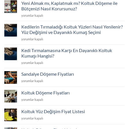
mü?
için
Yeni Almak mı, Kaplatmak mı? Koltuk Döşeme ile
Sünger
Bütçenizi Nasıl Korursunuz?
Değişimi
Yeni
yorumlar kapalı
ve
Almak
İskelet
mı,
Tamiriyle
Kedilerin Tırmaladığı Koltuk Yüzleri Nasıl Yenilenir?
Kaplatmak
İlk
Yüz Değişimi ve Dayanıklı Kumaş Seçimi
mı?
Günkü
Kedilerin
yorumlar kapalı
Koltuk
Konfor
Tırmaladığı
Döşeme
için
Koltuk
ile
Kedi Tırmalamasına Karşı En Dayanıklı Koltuk
Yüzleri
Bütçenizi
Kumaşı Hangisi?
Nasıl
Nasıl
Kedi
yorumlar kapalı
Yenilenir?
Korursunuz?
Tırmalamasına
Yüz
için
Karşı
Değişimi
Sandalye Döşeme Fiyatları
En
ve
Sandalye
yorumlar kapalı
Dayanıklı
Dayanıklı
Döşeme
Koltuk
Kumaş
Fiyatları
Kumaşı
Koltuk Döşeme Fiyatları
Seçimi
için
Hangisi?
için
Koltuk
yorumlar kapalı
için
Döşeme
Fiyatları
Koltuk Yüz Değişim Fiyat Listesi
için
Koltuk
yorumlar kapalı
Yüz
Değişim