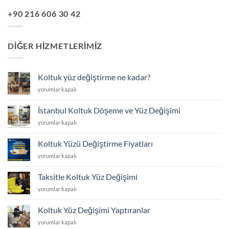
+90 216 606 30 42
DIĞER HIZMETLERIMIZ
Koltuk yüz değiştirme ne kadar?
Koltuk
yorumlar kapalı
yüz
değiştirme
İstanbul Koltuk Döşeme ve Yüz Değişimi
ne
İstanbul
yorumlar kapalı
kadar?
Koltuk
için
Döşeme
Koltuk Yüzü Değiştirme Fiyatları
ve
Koltuk
yorumlar kapalı
Yüz
Yüzü
Değişimi
Değiştirme
için
Taksitle Koltuk Yüz Değişimi
Fiyatları
Taksitle
yorumlar kapalı
için
Koltuk
Yüz
Koltuk Yüz Değişimi Yaptıranlar
Değişimi
Koltuk
yorumlar kapalı
için