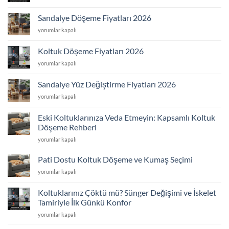
Kaplama
için
Fiyatları
Sandalye Döşeme Fiyatları 2026
2026
Sandalye
yorumlar kapalı
için
Döşeme
Fiyatları
Koltuk Döşeme Fiyatları 2026
2026
Koltuk
yorumlar kapalı
için
Döşeme
Fiyatları
Sandalye Yüz Değiştirme Fiyatları 2026
2026
Sandalye
yorumlar kapalı
için
Yüz
Değiştirme
Eski Koltuklarınıza Veda Etmeyin: Kapsamlı Koltuk
Fiyatları
Döşeme Rehberi
2026
Eski
için
yorumlar kapalı
Koltuklarınıza
Veda
Pati Dostu Koltuk Döşeme ve Kumaş Seçimi
Etmeyin:
Pati
yorumlar kapalı
Kapsamlı
Dostu
Koltuk
Koltuk
Döşeme
Koltuklarınız Çöktü mü? Sünger Değişimi ve İskelet
Döşeme
Rehberi
Tamiriyle İlk Günkü Konfor
ve
için
Koltuklarınız
Kumaş
yorumlar kapalı
Çöktü
Seçimi