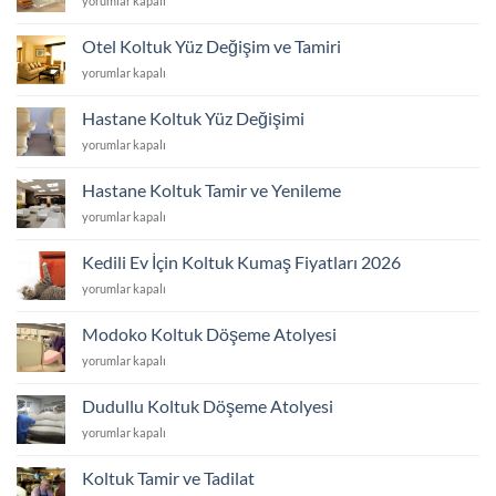
yorumlar kapalı
Koltuk
Yüzü
Otel Koltuk Yüz Değişim ve Tamiri
Değişim
Otel
yorumlar kapalı
ve
Koltuk
Tamiri
Yüz
için
Hastane Koltuk Yüz Değişimi
Değişim
Hastane
yorumlar kapalı
ve
Koltuk
Tamiri
Yüz
için
Hastane Koltuk Tamir ve Yenileme
Değişimi
Hastane
yorumlar kapalı
için
Koltuk
Tamir
Kedili Ev İçin Koltuk Kumaş Fiyatları 2026
ve
Kedili
yorumlar kapalı
Yenileme
Ev
için
İçin
Modoko Koltuk Döşeme Atolyesi
Koltuk
Modoko
yorumlar kapalı
Kumaş
Koltuk
Fiyatları
Döşeme
2026
Dudullu Koltuk Döşeme Atolyesi
Atolyesi
için
Dudullu
yorumlar kapalı
için
Koltuk
Döşeme
Koltuk Tamir ve Tadilat
Atolyesi