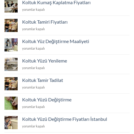
Koltuk Kumaş Kaplatma Fiyatları
Fiyatları
Koltuk
yorumlar kapalı
için
Kumaş
Kaplatma
Koltuk Tamiri Fiyatları
Fiyatları
Koltuk
yorumlar kapalı
için
Tamiri
Fiyatları
Koltuk Yüz Değiştirme Maaliyeti
için
Koltuk
yorumlar kapalı
Yüz
Değiştirme
Koltuk Yüzü Yenileme
Maaliyeti
Koltuk
yorumlar kapalı
için
Yüzü
Yenileme
Koltuk Tamir Tadilat
için
Koltuk
yorumlar kapalı
Tamir
Tadilat
Koltuk Yüzü Değiştirme
için
Koltuk
yorumlar kapalı
Yüzü
Değiştirme
Koltuk Yüzü Değiştirme Fiyatları İstanbul
için
Koltuk
yorumlar kapalı
Yüzü