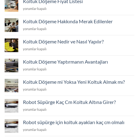
Koltuk Döşeme Fiyat Listesi
Fiyat
Koltuk
yorumlar kapalı
Listesi
Döşeme
için
Fiyat
Koltuk Döşeme Hakkında Merak Edilenler
Listesi
Koltuk
yorumlar kapalı
için
Döşeme
Hakkında
Koltuk Döşeme Nedir ve Nasıl Yapılır?
Merak
Koltuk
yorumlar kapalı
Edilenler
Döşeme
için
Nedir
Koltuk Döşeme Yaptırmanın Avantajları
ve
Koltuk
yorumlar kapalı
Nasıl
Döşeme
Yapılır?
Yaptırmanın
için
Koltuk Döşeme mi Yoksa Yeni Koltuk Almak mı?
Avantajları
Koltuk
yorumlar kapalı
için
Döşeme
mi
Robot Süpürge Kaç Cm Koltuk Altına Girer?
Yoksa
Robot
yorumlar kapalı
Yeni
Süpürge
Koltuk
Kaç
Almak
Robot süpürge için koltuk ayakları kaç cm olmalı
Cm
mı?
Robot
yorumlar kapalı
Koltuk
için
süpürge
Altına