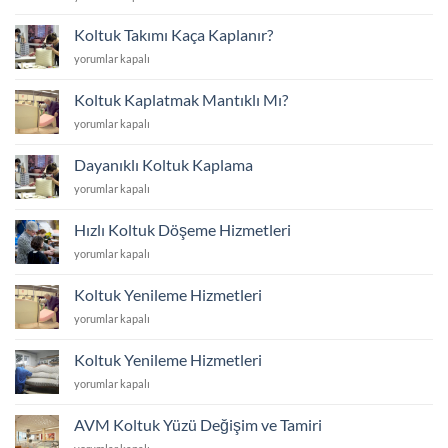
Yüzünü
Yenilemek
Koltuk Takımı Kaça Kaplanır?
mi
Koltuk
yorumlar kapalı
Yoksa
Takımı
Yenisini
Kaça
Almak
Koltuk Kaplatmak Mantıklı Mı?
Kaplanır?
mı?
Koltuk
yorumlar kapalı
için
için
Kaplatmak
Mantıklı
Dayanıklı Koltuk Kaplama
Mı?
Dayanıklı
yorumlar kapalı
için
Koltuk
Kaplama
Hızlı Koltuk Döşeme Hizmetleri
için
Hızlı
yorumlar kapalı
Koltuk
Döşeme
Koltuk Yenileme Hizmetleri
Hizmetleri
Koltuk
yorumlar kapalı
için
Yenileme
Hizmetleri
Koltuk Yenileme Hizmetleri
için
Koltuk
yorumlar kapalı
Yenileme
Hizmetleri
AVM Koltuk Yüzü Değişim ve Tamiri
için
AVM