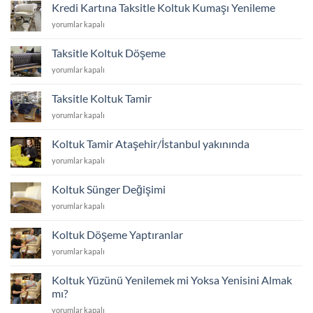
için
Girer?
Kredi Kartına Taksitle Koltuk Kumaşı Yenileme
koltuk
için
Kredi
yorumlar kapalı
ayakları
Kartına
kaç
Taksitle
cm
Taksitle Koltuk Döşeme
Koltuk
olmalı
Taksitle
yorumlar kapalı
Kumaşı
için
Koltuk
Yenileme
Döşeme
için
Taksitle Koltuk Tamir
için
Taksitle
yorumlar kapalı
Koltuk
Tamir
Koltuk Tamir Ataşehir/İstanbul yakınında
için
Koltuk
yorumlar kapalı
Tamir
Ataşehir/
Koltuk Sünger Değişimi
İstanbul
Koltuk
yorumlar kapalı
yakınında
Sünger
için
Değişimi
Koltuk Döşeme Yaptıranlar
için
Koltuk
yorumlar kapalı
Döşeme
Yaptıranlar
Koltuk Yüzünü Yenilemek mi Yoksa Yenisini Almak
için
mı?
Koltuk
yorumlar kapalı