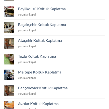
Koltuk
Kaplatma
Beylikdüzü Koltuk Kaplatma
için
Beylikdüzü
yorumlar kapalı
Koltuk
Kaplatma
Başakşehir Koltuk Kaplatma
için
Başakşehir
yorumlar kapalı
Koltuk
Kaplatma
Ataşehir Koltuk Kaplatma
için
Ataşehir
yorumlar kapalı
Koltuk
Kaplatma
Tuzla Koltuk Kaplatma
için
Tuzla
yorumlar kapalı
Koltuk
Kaplatma
Maltepe Koltuk Kaplatma
için
Maltepe
yorumlar kapalı
Koltuk
Kaplatma
Bahçelievler Koltuk Kaplatma
için
Bahçelievler
yorumlar kapalı
Koltuk
Kaplatma
Avcılar Koltuk Kaplatma
için