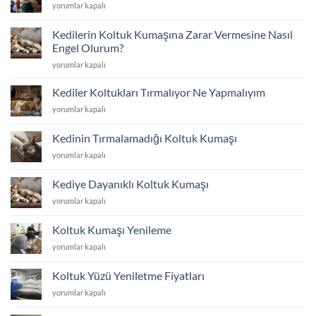
Koltuk
yorumlar kapalı
için
Tamir
ve
Kedilerin Koltuk Kumaşına Zarar Vermesine Nasıl
Tadilat
Engel Olurum?
için
Kedilerin
yorumlar kapalı
Koltuk
Kumaşına
Kediler Koltukları Tırmalıyor Ne Yapmalıyım
Zarar
Kediler
yorumlar kapalı
Vermesine
Koltukları
Nasıl
Tırmalıyor
Engel
Kedinin Tırmalamadığı Koltuk Kumaşı
Ne
Olurum?
Kedinin
yorumlar kapalı
Yapmalıyım
için
Tırmalamadığı
için
Koltuk
Kediye Dayanıklı Koltuk Kumaşı
Kumaşı
Kediye
yorumlar kapalı
için
Dayanıklı
Koltuk
Koltuk Kumaşı Yenileme
Kumaşı
Koltuk
yorumlar kapalı
için
Kumaşı
Yenileme
Koltuk Yüzü Yeniletme Fiyatları
için
Koltuk
yorumlar kapalı
Yüzü
Yeniletme