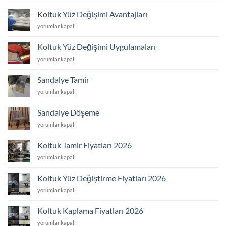
Yüz
Değişimi
Koltuk Yüz Değişimi Avantajları
Yaptıranlar
Koltuk
yorumlar kapalı
için
Yüz
Değişimi
Koltuk Yüz Değişimi Uygulamaları
Avantajları
Koltuk
yorumlar kapalı
için
Yüz
Değişimi
Sandalye Tamir
Uygulamaları
Sandalye
yorumlar kapalı
için
Tamir
için
Sandalye Döşeme
Sandalye
yorumlar kapalı
Döşeme
için
Koltuk Tamir Fiyatları 2026
Koltuk
yorumlar kapalı
Tamir
Fiyatları
Koltuk Yüz Değiştirme Fiyatları 2026
2026
Koltuk
yorumlar kapalı
için
Yüz
Değiştirme
Koltuk Kaplama Fiyatları 2026
Fiyatları
Koltuk
yorumlar kapalı
2026