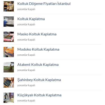
Değiştirme
Koltuk Döşeme Fiyatları İstanbul
Fiyatları
Koltuk
yorumlar kapalı
İstanbul
Döşeme
için
Fiyatları
Koltuk Kaplatma
İstanbul
Koltuk
yorumlar kapalı
için
Kaplatma
için
Masko Koltuk Kaplatma
Masko
yorumlar kapalı
Koltuk
Kaplatma
Modoko Koltuk Kaplatma
için
Modoko
yorumlar kapalı
Koltuk
Kaplatma
Atakent Koltuk Kaplatma
için
Atakent
yorumlar kapalı
Koltuk
Kaplatma
Şahinbey Koltuk Kaplatma
için
Şahinbey
yorumlar kapalı
Koltuk
Kaplatma
Küçükyalı Koltuk Kaplatma
için
Küçükyalı
yorumlar kapalı
Koltuk