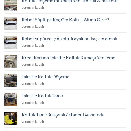
Koltuk Döşeme mi Yoksa Yeni Koltuk Almak mı?
Avantajları
Koltuk
yorumlar kapalı
için
Döşeme
mi
Robot Süpürge Kaç Cm Koltuk Altına Girer?
Yoksa
Robot
yorumlar kapalı
Yeni
Süpürge
Koltuk
Kaç
Almak
Robot süpürge için koltuk ayakları kaç cm olmalı
Cm
mı?
Robot
yorumlar kapalı
Koltuk
için
süpürge
Altına
için
Girer?
Kredi Kartına Taksitle Koltuk Kumaşı Yenileme
koltuk
için
Kredi
yorumlar kapalı
ayakları
Kartına
kaç
Taksitle
cm
Taksitle Koltuk Döşeme
Koltuk
olmalı
Taksitle
yorumlar kapalı
Kumaşı
için
Koltuk
Yenileme
Döşeme
için
Taksitle Koltuk Tamir
için
Taksitle
yorumlar kapalı
Koltuk
Tamir
Koltuk Tamir Ataşehir/İstanbul yakınında
için
Koltuk
yorumlar kapalı
Tamir