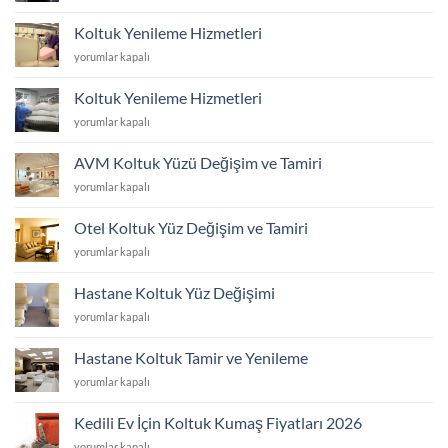
Koltuk
Döşeme
Koltuk Yenileme Hizmetleri
Hizmetleri
Koltuk
yorumlar kapalı
için
Yenileme
Hizmetleri
Koltuk Yenileme Hizmetleri
için
Koltuk
yorumlar kapalı
Yenileme
Hizmetleri
AVM Koltuk Yüzü Değişim ve Tamiri
için
AVM
yorumlar kapalı
Koltuk
Yüzü
Otel Koltuk Yüz Değişim ve Tamiri
Değişim
Otel
yorumlar kapalı
ve
Koltuk
Tamiri
Yüz
için
Hastane Koltuk Yüz Değişimi
Değişim
Hastane
yorumlar kapalı
ve
Koltuk
Tamiri
Yüz
için
Hastane Koltuk Tamir ve Yenileme
Değişimi
Hastane
yorumlar kapalı
için
Koltuk
Tamir
Kedili Ev İçin Koltuk Kumaş Fiyatları 2026
ve
Kedili
yorumlar kapalı