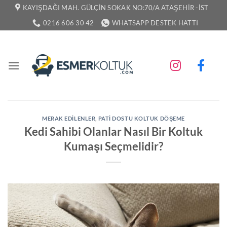
İçeriğe
KAYIŞDAĞI MAH. GÜLÇIN SOKAK NO:70/A ATAŞEHIR -İST
atla
0216 606 30 42
WHATSAPP DESTEK HATTI
MERAK EDILENLER
,
PATI DOSTU KOLTUK DÖŞEME
Kedi Sahibi Olanlar Nasıl Bir Koltuk
Kumaşı Seçmelidir?