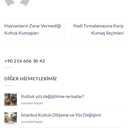
Hayvanların Zarar Vermediği
Kedi Tırmalamasına Karşı
Koltuk Kumaşları
Kumaş Seçimleri
+90 216 606 30 42
DIĞER HIZMETLERIMIZ
Koltuk yüz değiştirme ne kadar?
Koltuk
yorumlar kapalı
yüz
değiştirme
İstanbul Koltuk Döşeme ve Yüz Değişimi
ne
İstanbul
yorumlar kapalı
kadar?
Koltuk
için