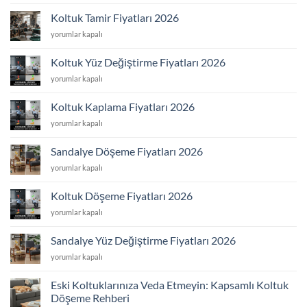
Döşeme
için
Koltuk Tamir Fiyatları 2026
Koltuk
yorumlar kapalı
Tamir
Fiyatları
Koltuk Yüz Değiştirme Fiyatları 2026
2026
Koltuk
yorumlar kapalı
için
Yüz
Değiştirme
Koltuk Kaplama Fiyatları 2026
Fiyatları
Koltuk
yorumlar kapalı
2026
Kaplama
için
Fiyatları
Sandalye Döşeme Fiyatları 2026
2026
Sandalye
yorumlar kapalı
için
Döşeme
Fiyatları
Koltuk Döşeme Fiyatları 2026
2026
Koltuk
yorumlar kapalı
için
Döşeme
Fiyatları
Sandalye Yüz Değiştirme Fiyatları 2026
2026
Sandalye
yorumlar kapalı
için
Yüz
Değiştirme
Eski Koltuklarınıza Veda Etmeyin: Kapsamlı Koltuk
Fiyatları
Döşeme Rehberi
2026