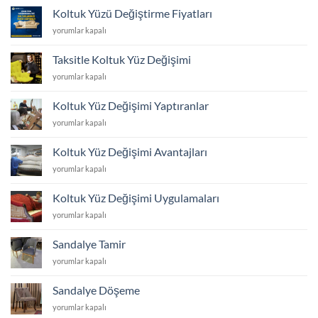
Döşeme
Koltuk Yüzü Değiştirme Fiyatları
ve
Koltuk
yorumlar kapalı
Yüz
Yüzü
Değişimi
Değiştirme
için
Taksitle Koltuk Yüz Değişimi
Fiyatları
Taksitle
yorumlar kapalı
için
Koltuk
Yüz
Koltuk Yüz Değişimi Yaptıranlar
Değişimi
Koltuk
yorumlar kapalı
için
Yüz
Değişimi
Koltuk Yüz Değişimi Avantajları
Yaptıranlar
Koltuk
yorumlar kapalı
için
Yüz
Değişimi
Koltuk Yüz Değişimi Uygulamaları
Avantajları
Koltuk
yorumlar kapalı
için
Yüz
Değişimi
Sandalye Tamir
Uygulamaları
Sandalye
yorumlar kapalı
için
Tamir
için
Sandalye Döşeme
Sandalye
yorumlar kapalı