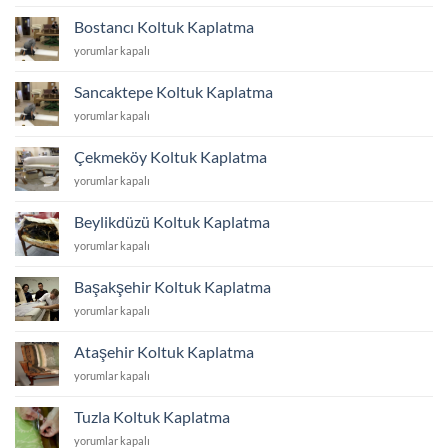
Koltuk
Kaplatma
Bostancı Koltuk Kaplatma
için
Bostancı
yorumlar kapalı
Koltuk
Kaplatma
Sancaktepe Koltuk Kaplatma
için
Sancaktepe
yorumlar kapalı
Koltuk
Kaplatma
Çekmeköy Koltuk Kaplatma
için
Çekmeköy
yorumlar kapalı
Koltuk
Kaplatma
Beylikdüzü Koltuk Kaplatma
için
Beylikdüzü
yorumlar kapalı
Koltuk
Kaplatma
Başakşehir Koltuk Kaplatma
için
Başakşehir
yorumlar kapalı
Koltuk
Kaplatma
Ataşehir Koltuk Kaplatma
için
Ataşehir
yorumlar kapalı
Koltuk
Kaplatma
Tuzla Koltuk Kaplatma
için
Tuzla
yorumlar kapalı