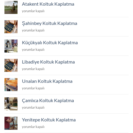
Kaplatma
Atakent Koltuk Kaplatma
için
Atakent
yorumlar kapalı
Koltuk
Kaplatma
Şahinbey Koltuk Kaplatma
için
Şahinbey
yorumlar kapalı
Koltuk
Kaplatma
Küçükyalı Koltuk Kaplatma
için
Küçükyalı
yorumlar kapalı
Koltuk
Kaplatma
Libadiye Koltuk Kaplatma
için
Libadiye
yorumlar kapalı
Koltuk
Kaplatma
Unalan Koltuk Kaplatma
için
Unalan
yorumlar kapalı
Koltuk
Kaplatma
Çamlıca Koltuk Kaplatma
için
Çamlıca
yorumlar kapalı
Koltuk
Kaplatma
Yenitepe Koltuk Kaplatma
için
Yenitepe
yorumlar kapalı
Koltuk