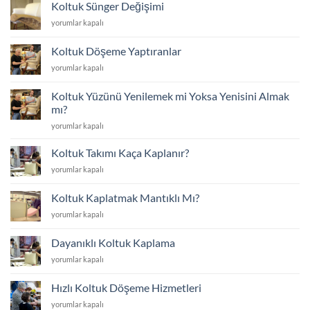
Ataşehir/
Koltuk Sünger Değişimi
İstanbul
Koltuk
yorumlar kapalı
yakınında
Sünger
için
Değişimi
Koltuk Döşeme Yaptıranlar
için
Koltuk
yorumlar kapalı
Döşeme
Yaptıranlar
Koltuk Yüzünü Yenilemek mi Yoksa Yenisini Almak
için
mı?
Koltuk
yorumlar kapalı
Yüzünü
Yenilemek
Koltuk Takımı Kaça Kaplanır?
mi
Koltuk
yorumlar kapalı
Yoksa
Takımı
Yenisini
Kaça
Almak
Koltuk Kaplatmak Mantıklı Mı?
Kaplanır?
mı?
Koltuk
yorumlar kapalı
için
için
Kaplatmak
Mantıklı
Dayanıklı Koltuk Kaplama
Mı?
Dayanıklı
yorumlar kapalı
için
Koltuk
Kaplama
Hızlı Koltuk Döşeme Hizmetleri
için
Hızlı
yorumlar kapalı