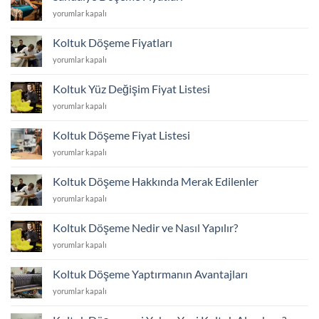
En
ve
Sandalye
yorumlar kapalı
Dayanıklı
Dayanıklı
Döşeme
Koltuk
Kumaş
Fiyatları
Kumaşı
Koltuk Döşeme Fiyatları
Seçimi
için
Hangisi?
için
Koltuk
yorumlar kapalı
için
Döşeme
Fiyatları
Koltuk Yüz Değişim Fiyat Listesi
için
Koltuk
yorumlar kapalı
Yüz
Değişim
Koltuk Döşeme Fiyat Listesi
Fiyat
Koltuk
yorumlar kapalı
Listesi
Döşeme
için
Fiyat
Koltuk Döşeme Hakkında Merak Edilenler
Listesi
Koltuk
yorumlar kapalı
için
Döşeme
Hakkında
Koltuk Döşeme Nedir ve Nasıl Yapılır?
Merak
Koltuk
yorumlar kapalı
Edilenler
Döşeme
için
Nedir
Koltuk Döşeme Yaptırmanın Avantajları
ve
Koltuk
yorumlar kapalı
Nasıl
Döşeme
Yapılır?
Yaptırmanın
için