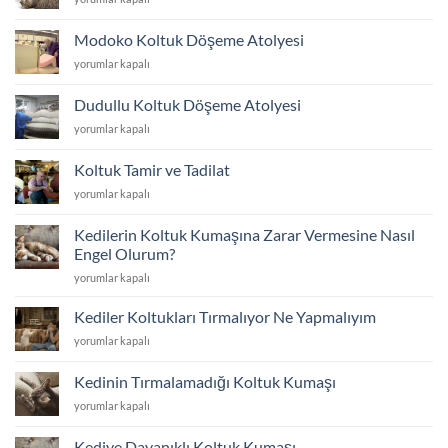
Yenileme
Ev
için
İçin
Modoko Koltuk Döşeme Atolyesi
Koltuk
Modoko
yorumlar kapalı
Kumaş
Koltuk
Fiyatları
Döşeme
2026
Dudullu Koltuk Döşeme Atolyesi
Atolyesi
için
Dudullu
yorumlar kapalı
için
Koltuk
Döşeme
Koltuk Tamir ve Tadilat
Atolyesi
Koltuk
yorumlar kapalı
için
Tamir
ve
Kedilerin Koltuk Kumaşına Zarar Vermesine Nasıl
Tadilat
Engel Olurum?
için
Kedilerin
yorumlar kapalı
Koltuk
Kumaşına
Kediler Koltukları Tırmalıyor Ne Yapmalıyım
Zarar
Kediler
yorumlar kapalı
Vermesine
Koltukları
Nasıl
Tırmalıyor
Engel
Kedinin Tırmalamadığı Koltuk Kumaşı
Ne
Olurum?
Kedinin
yorumlar kapalı
Yapmalıyım
için
Tırmalamadığı
için
Koltuk
Kediye Dayanıklı Koltuk Kumaşı