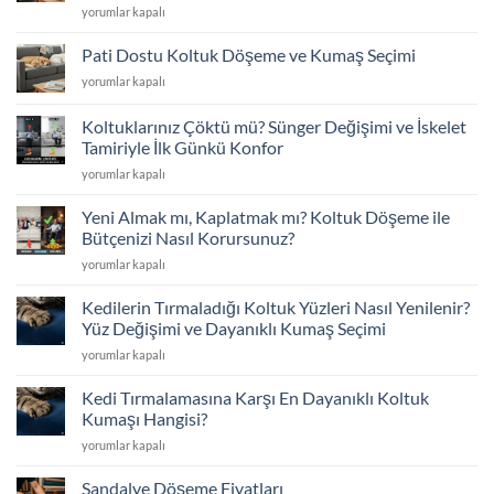
Eski
için
yorumlar kapalı
Koltuklarınıza
Veda
Pati Dostu Koltuk Döşeme ve Kumaş Seçimi
Etmeyin:
Pati
yorumlar kapalı
Kapsamlı
Dostu
Koltuk
Koltuk
Döşeme
Koltuklarınız Çöktü mü? Sünger Değişimi ve İskelet
Döşeme
Rehberi
Tamiriyle İlk Günkü Konfor
ve
için
Koltuklarınız
Kumaş
yorumlar kapalı
Çöktü
Seçimi
mü?
için
Yeni Almak mı, Kaplatmak mı? Koltuk Döşeme ile
Sünger
Bütçenizi Nasıl Korursunuz?
Değişimi
Yeni
yorumlar kapalı
ve
Almak
İskelet
mı,
Tamiriyle
Kedilerin Tırmaladığı Koltuk Yüzleri Nasıl Yenilenir?
Kaplatmak
İlk
Yüz Değişimi ve Dayanıklı Kumaş Seçimi
mı?
Günkü
Kedilerin
yorumlar kapalı
Koltuk
Konfor
Tırmaladığı
Döşeme
için
Koltuk
ile
Kedi Tırmalamasına Karşı En Dayanıklı Koltuk
Yüzleri
Bütçenizi
Kumaşı Hangisi?
Nasıl
Nasıl
Kedi
yorumlar kapalı
Yenilenir?
Korursunuz?
Tırmalamasına
Yüz
için
Karşı
Değişimi
Sandalye Döşeme Fiyatları