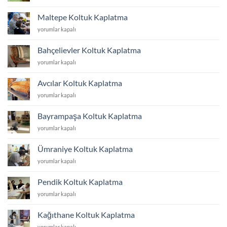
Koltuk
Kaplatma
Maltepe Koltuk Kaplatma
için
Maltepe
yorumlar kapalı
Koltuk
Kaplatma
Bahçelievler Koltuk Kaplatma
için
Bahçelievler
yorumlar kapalı
Koltuk
Kaplatma
Avcılar Koltuk Kaplatma
için
Avcılar
yorumlar kapalı
Koltuk
Kaplatma
Bayrampaşa Koltuk Kaplatma
için
Bayrampaşa
yorumlar kapalı
Koltuk
Kaplatma
Ümraniye Koltuk Kaplatma
için
Ümraniye
yorumlar kapalı
Koltuk
Kaplatma
Pendik Koltuk Kaplatma
için
Pendik
yorumlar kapalı
Koltuk
Kaplatma
Kağıthane Koltuk Kaplatma
için
Kağıthane
yorumlar kapalı