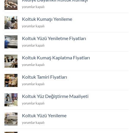
Kumaşı
Kediye
yorumlar kapalı
için
Dayanıklı
Koltuk
Koltuk Kumaşı Yenileme
Kumaşı
Koltuk
yorumlar kapalı
için
Kumaşı
Yenileme
Koltuk Yüzü Yeniletme Fiyatları
için
Koltuk
yorumlar kapalı
Yüzü
Yeniletme
Koltuk Kumaş Kaplatma Fiyatları
Fiyatları
Koltuk
yorumlar kapalı
için
Kumaş
Kaplatma
Koltuk Tamiri Fiyatları
Fiyatları
Koltuk
yorumlar kapalı
için
Tamiri
Fiyatları
Koltuk Yüz Değiştirme Maaliyeti
için
Koltuk
yorumlar kapalı
Yüz
Değiştirme
Koltuk Yüzü Yenileme
Maaliyeti
Koltuk
yorumlar kapalı
için
Yüzü
Yenileme