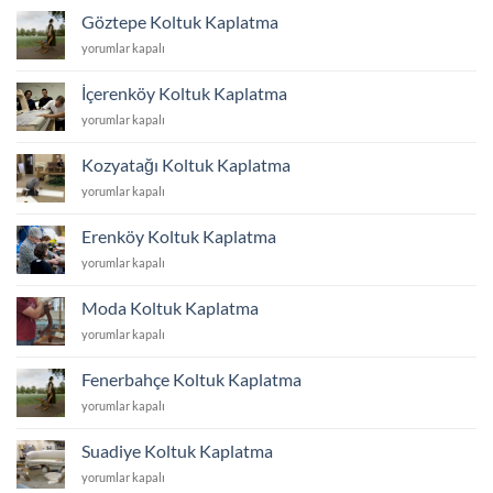
Kaplatma
Göztepe Koltuk Kaplatma
için
Göztepe
yorumlar kapalı
Koltuk
Kaplatma
İçerenköy Koltuk Kaplatma
için
İçerenköy
yorumlar kapalı
Koltuk
Kaplatma
Kozyatağı Koltuk Kaplatma
için
Kozyatağı
yorumlar kapalı
Koltuk
Kaplatma
Erenköy Koltuk Kaplatma
için
Erenköy
yorumlar kapalı
Koltuk
Kaplatma
Moda Koltuk Kaplatma
için
Moda
yorumlar kapalı
Koltuk
Kaplatma
Fenerbahçe Koltuk Kaplatma
için
Fenerbahçe
yorumlar kapalı
Koltuk
Kaplatma
Suadiye Koltuk Kaplatma
için
Suadiye
yorumlar kapalı