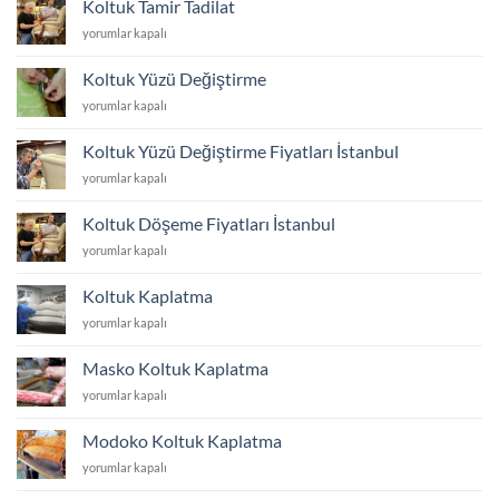
Koltuk Tamir Tadilat
için
Koltuk
yorumlar kapalı
Tamir
Tadilat
Koltuk Yüzü Değiştirme
için
Koltuk
yorumlar kapalı
Yüzü
Değiştirme
Koltuk Yüzü Değiştirme Fiyatları İstanbul
için
Koltuk
yorumlar kapalı
Yüzü
Değiştirme
Koltuk Döşeme Fiyatları İstanbul
Fiyatları
Koltuk
yorumlar kapalı
İstanbul
Döşeme
için
Fiyatları
Koltuk Kaplatma
İstanbul
Koltuk
yorumlar kapalı
için
Kaplatma
için
Masko Koltuk Kaplatma
Masko
yorumlar kapalı
Koltuk
Kaplatma
Modoko Koltuk Kaplatma
için
Modoko
yorumlar kapalı
Koltuk