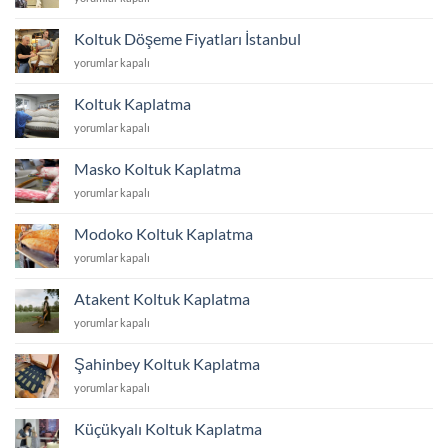
Yüzü
Değiştirme
Koltuk Döşeme Fiyatları İstanbul
Fiyatları
Koltuk
yorumlar kapalı
İstanbul
Döşeme
için
Fiyatları
Koltuk Kaplatma
İstanbul
Koltuk
yorumlar kapalı
için
Kaplatma
için
Masko Koltuk Kaplatma
Masko
yorumlar kapalı
Koltuk
Kaplatma
Modoko Koltuk Kaplatma
için
Modoko
yorumlar kapalı
Koltuk
Kaplatma
Atakent Koltuk Kaplatma
için
Atakent
yorumlar kapalı
Koltuk
Kaplatma
Şahinbey Koltuk Kaplatma
için
Şahinbey
yorumlar kapalı
Koltuk
Kaplatma
Küçükyalı Koltuk Kaplatma
için