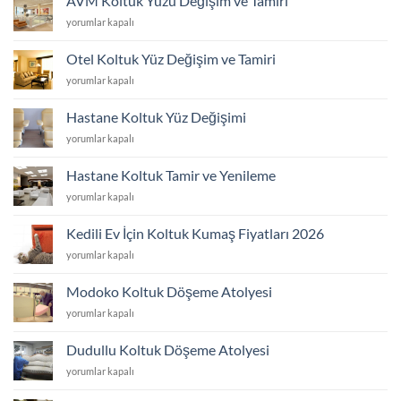
AVM Koltuk Yüzü Değişim ve Tamiri
için
AVM
yorumlar kapalı
Koltuk
Yüzü
Otel Koltuk Yüz Değişim ve Tamiri
Değişim
Otel
yorumlar kapalı
ve
Koltuk
Tamiri
Yüz
için
Hastane Koltuk Yüz Değişimi
Değişim
Hastane
yorumlar kapalı
ve
Koltuk
Tamiri
Yüz
için
Hastane Koltuk Tamir ve Yenileme
Değişimi
Hastane
yorumlar kapalı
için
Koltuk
Tamir
Kedili Ev İçin Koltuk Kumaş Fiyatları 2026
ve
Kedili
yorumlar kapalı
Yenileme
Ev
için
İçin
Modoko Koltuk Döşeme Atolyesi
Koltuk
Modoko
yorumlar kapalı
Kumaş
Koltuk
Fiyatları
Döşeme
2026
Dudullu Koltuk Döşeme Atolyesi
Atolyesi
için
Dudullu
yorumlar kapalı
için
Koltuk
Döşeme