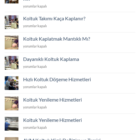
Koltuk
yorumlar kapalı
Yüzünü
Yenilemek
Koltuk Takımı Kaça Kaplanır?
mi
Koltuk
yorumlar kapalı
Yoksa
Takımı
Yenisini
Kaça
Almak
Koltuk Kaplatmak Mantıklı Mı?
Kaplanır?
mı?
Koltuk
yorumlar kapalı
için
için
Kaplatmak
Mantıklı
Dayanıklı Koltuk Kaplama
Mı?
Dayanıklı
yorumlar kapalı
için
Koltuk
Kaplama
Hızlı Koltuk Döşeme Hizmetleri
için
Hızlı
yorumlar kapalı
Koltuk
Döşeme
Koltuk Yenileme Hizmetleri
Hizmetleri
Koltuk
yorumlar kapalı
için
Yenileme
Hizmetleri
Koltuk Yenileme Hizmetleri
için
Koltuk
yorumlar kapalı
Yenileme
Hizmetleri