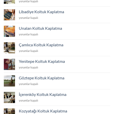
Küçükyalı
yorumlar kapalı
Koltuk
Kaplatma
Libadiye Koltuk Kaplatma
için
Libadiye
yorumlar kapalı
Koltuk
Kaplatma
Unalan Koltuk Kaplatma
için
Unalan
yorumlar kapalı
Koltuk
Kaplatma
Çamlıca Koltuk Kaplatma
için
Çamlıca
yorumlar kapalı
Koltuk
Kaplatma
Yenitepe Koltuk Kaplatma
için
Yenitepe
yorumlar kapalı
Koltuk
Kaplatma
Göztepe Koltuk Kaplatma
için
Göztepe
yorumlar kapalı
Koltuk
Kaplatma
İçerenköy Koltuk Kaplatma
için
İçerenköy
yorumlar kapalı
Koltuk
Kaplatma
Kozyatağı Koltuk Kaplatma
için