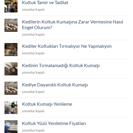
Koltuk Tamir ve Tadilat
Atolyesi
Koltuk
yorumlar kapalı
için
Tamir
ve
Kedilerin Koltuk Kumaşına Zarar Vermesine Nasıl
Tadilat
Engel Olurum?
için
Kedilerin
yorumlar kapalı
Koltuk
Kumaşına
Kediler Koltukları Tırmalıyor Ne Yapmalıyım
Zarar
Kediler
yorumlar kapalı
Vermesine
Koltukları
Nasıl
Tırmalıyor
Engel
Kedinin Tırmalamadığı Koltuk Kumaşı
Ne
Olurum?
Kedinin
yorumlar kapalı
Yapmalıyım
için
Tırmalamadığı
için
Koltuk
Kediye Dayanıklı Koltuk Kumaşı
Kumaşı
Kediye
yorumlar kapalı
için
Dayanıklı
Koltuk
Koltuk Kumaşı Yenileme
Kumaşı
Koltuk
yorumlar kapalı
için
Kumaşı
Yenileme
Koltuk Yüzü Yeniletme Fiyatları
için
Koltuk
yorumlar kapalı