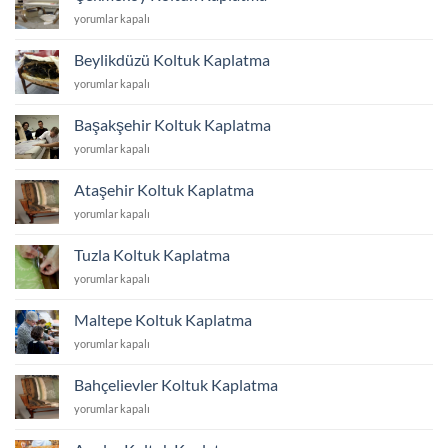
için
Çekmeköy
yorumlar kapalı
Koltuk
Kaplatma
Beylikdüzü Koltuk Kaplatma
için
Beylikdüzü
yorumlar kapalı
Koltuk
Kaplatma
Başakşehir Koltuk Kaplatma
için
Başakşehir
yorumlar kapalı
Koltuk
Kaplatma
Ataşehir Koltuk Kaplatma
için
Ataşehir
yorumlar kapalı
Koltuk
Kaplatma
Tuzla Koltuk Kaplatma
için
Tuzla
yorumlar kapalı
Koltuk
Kaplatma
Maltepe Koltuk Kaplatma
için
Maltepe
yorumlar kapalı
Koltuk
Kaplatma
Bahçelievler Koltuk Kaplatma
için
Bahçelievler
yorumlar kapalı
Koltuk
Kaplatma