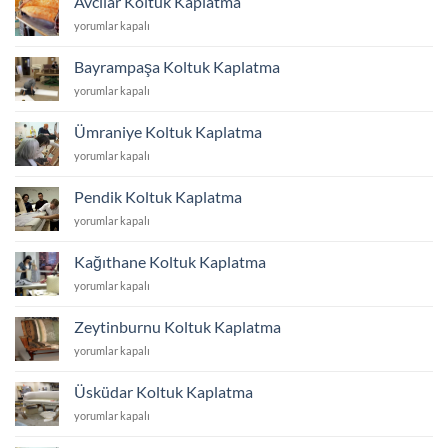
Avcılar Koltuk Kaplatma
için
Avcılar
yorumlar kapalı
Koltuk
Kaplatma
Bayrampaşa Koltuk Kaplatma
için
Bayrampaşa
yorumlar kapalı
Koltuk
Kaplatma
Ümraniye Koltuk Kaplatma
için
Ümraniye
yorumlar kapalı
Koltuk
Kaplatma
Pendik Koltuk Kaplatma
için
Pendik
yorumlar kapalı
Koltuk
Kaplatma
Kağıthane Koltuk Kaplatma
için
Kağıthane
yorumlar kapalı
Koltuk
Kaplatma
Zeytinburnu Koltuk Kaplatma
için
Zeytinburnu
yorumlar kapalı
Koltuk
Kaplatma
Üsküdar Koltuk Kaplatma
için
Üsküdar
yorumlar kapalı
Koltuk