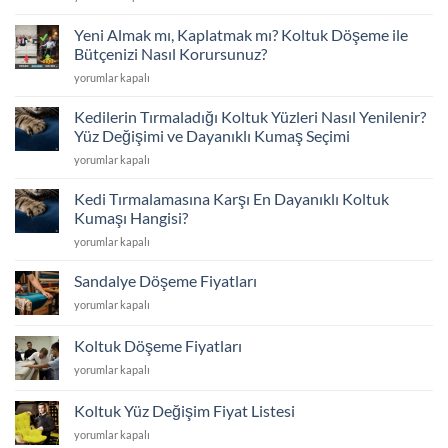
Çöktü
Seçimi
mü?
için
Yeni Almak mı, Kaplatmak mı? Koltuk Döşeme ile
Sünger
Bütçenizi Nasıl Korursunuz?
Değişimi
Yeni
yorumlar kapalı
ve
Almak
İskelet
mı,
Tamiriyle
Kedilerin Tırmaladığı Koltuk Yüzleri Nasıl Yenilenir?
Kaplatmak
İlk
Yüz Değişimi ve Dayanıklı Kumaş Seçimi
mı?
Günkü
Kedilerin
yorumlar kapalı
Koltuk
Konfor
Tırmaladığı
Döşeme
için
Koltuk
ile
Kedi Tırmalamasına Karşı En Dayanıklı Koltuk
Yüzleri
Bütçenizi
Kumaşı Hangisi?
Nasıl
Nasıl
Kedi
yorumlar kapalı
Yenilenir?
Korursunuz?
Tırmalamasına
Yüz
için
Karşı
Değişimi
Sandalye Döşeme Fiyatları
En
ve
Sandalye
yorumlar kapalı
Dayanıklı
Dayanıklı
Döşeme
Koltuk
Kumaş
Fiyatları
Kumaşı
Koltuk Döşeme Fiyatları
Seçimi
için
Hangisi?
için
Koltuk
yorumlar kapalı
için
Döşeme
Fiyatları
Koltuk Yüz Değişim Fiyat Listesi
için
Koltuk
yorumlar kapalı