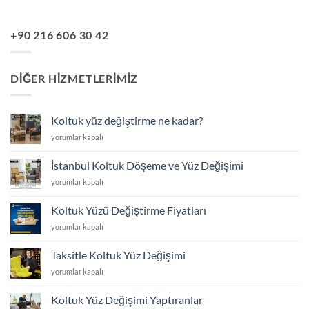
+90 216 606 30 42
DIĞER HIZMETLERIMIZ
Koltuk yüz değiştirme ne kadar?
Koltuk
yorumlar kapalı
yüz
değiştirme
İstanbul Koltuk Döşeme ve Yüz Değişimi
ne
İstanbul
yorumlar kapalı
kadar?
Koltuk
için
Döşeme
Koltuk Yüzü Değiştirme Fiyatları
ve
Koltuk
yorumlar kapalı
Yüz
Yüzü
Değişimi
Değiştirme
için
Taksitle Koltuk Yüz Değişimi
Fiyatları
Taksitle
yorumlar kapalı
için
Koltuk
Yüz
Koltuk Yüz Değişimi Yaptıranlar
Değişimi