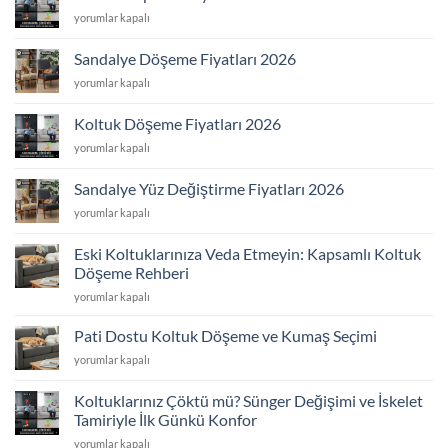
Fiyatları
Koltuk
yorumlar kapalı
2026
Kaplama
için
Fiyatları
Sandalye Döşeme Fiyatları 2026
2026
Sandalye
yorumlar kapalı
için
Döşeme
Fiyatları
Koltuk Döşeme Fiyatları 2026
2026
Koltuk
yorumlar kapalı
için
Döşeme
Fiyatları
Sandalye Yüz Değiştirme Fiyatları 2026
2026
Sandalye
yorumlar kapalı
için
Yüz
Değiştirme
Eski Koltuklarınıza Veda Etmeyin: Kapsamlı Koltuk
Fiyatları
Döşeme Rehberi
2026
Eski
için
yorumlar kapalı
Koltuklarınıza
Veda
Pati Dostu Koltuk Döşeme ve Kumaş Seçimi
Etmeyin:
Pati
yorumlar kapalı
Kapsamlı
Dostu
Koltuk
Koltuk
Döşeme
Koltuklarınız Çöktü mü? Sünger Değişimi ve İskelet
Döşeme
Rehberi
Tamiriyle İlk Günkü Konfor
ve
için
Koltuklarınız
Kumaş
yorumlar kapalı