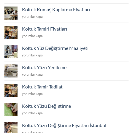
Yüzü
Yeniletme
Koltuk Kumaş Kaplatma Fiyatları
Fiyatları
Koltuk
yorumlar kapalı
için
Kumaş
Kaplatma
Koltuk Tamiri Fiyatları
Fiyatları
Koltuk
yorumlar kapalı
için
Tamiri
Fiyatları
Koltuk Yüz Değiştirme Maaliyeti
için
Koltuk
yorumlar kapalı
Yüz
Değiştirme
Koltuk Yüzü Yenileme
Maaliyeti
Koltuk
yorumlar kapalı
için
Yüzü
Yenileme
Koltuk Tamir Tadilat
için
Koltuk
yorumlar kapalı
Tamir
Tadilat
Koltuk Yüzü Değiştirme
için
Koltuk
yorumlar kapalı
Yüzü
Değiştirme
Koltuk Yüzü Değiştirme Fiyatları İstanbul
için
Koltuk
yorumlar kapalı