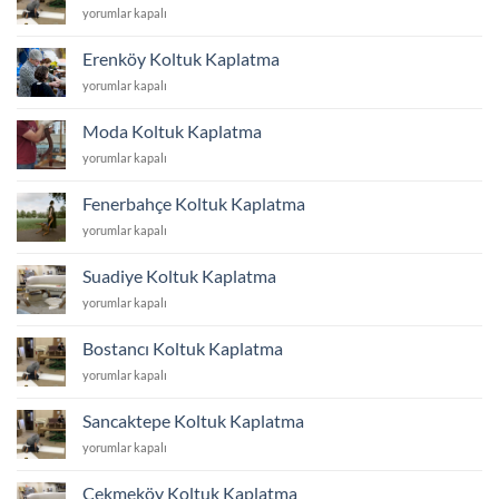
Kozyatağı
yorumlar kapalı
Koltuk
Kaplatma
Erenköy Koltuk Kaplatma
için
Erenköy
yorumlar kapalı
Koltuk
Kaplatma
Moda Koltuk Kaplatma
için
Moda
yorumlar kapalı
Koltuk
Kaplatma
Fenerbahçe Koltuk Kaplatma
için
Fenerbahçe
yorumlar kapalı
Koltuk
Kaplatma
Suadiye Koltuk Kaplatma
için
Suadiye
yorumlar kapalı
Koltuk
Kaplatma
Bostancı Koltuk Kaplatma
için
Bostancı
yorumlar kapalı
Koltuk
Kaplatma
Sancaktepe Koltuk Kaplatma
için
Sancaktepe
yorumlar kapalı
Koltuk
Kaplatma
Çekmeköy Koltuk Kaplatma