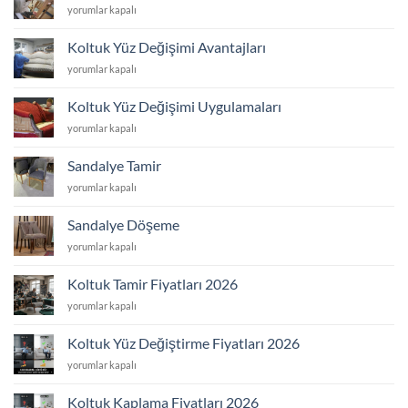
Koltuk
yorumlar kapalı
için
Yüz
Değişimi
Koltuk Yüz Değişimi Avantajları
Yaptıranlar
Koltuk
yorumlar kapalı
için
Yüz
Değişimi
Koltuk Yüz Değişimi Uygulamaları
Avantajları
Koltuk
yorumlar kapalı
için
Yüz
Değişimi
Sandalye Tamir
Uygulamaları
Sandalye
yorumlar kapalı
için
Tamir
için
Sandalye Döşeme
Sandalye
yorumlar kapalı
Döşeme
için
Koltuk Tamir Fiyatları 2026
Koltuk
yorumlar kapalı
Tamir
Fiyatları
Koltuk Yüz Değiştirme Fiyatları 2026
2026
Koltuk
yorumlar kapalı
için
Yüz
Değiştirme
Koltuk Kaplama Fiyatları 2026