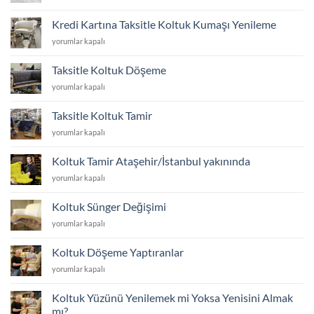
süpürge
Altına
için
Girer?
Kredi Kartına Taksitle Koltuk Kumaşı Yenileme
koltuk
için
Kredi
yorumlar kapalı
ayakları
Kartına
kaç
Taksitle
cm
Taksitle Koltuk Döşeme
Koltuk
olmalı
Taksitle
yorumlar kapalı
Kumaşı
için
Koltuk
Yenileme
Döşeme
için
Taksitle Koltuk Tamir
için
Taksitle
yorumlar kapalı
Koltuk
Tamir
Koltuk Tamir Ataşehir/İstanbul yakınında
için
Koltuk
yorumlar kapalı
Tamir
Ataşehir/
Koltuk Sünger Değişimi
İstanbul
Koltuk
yorumlar kapalı
yakınında
Sünger
için
Değişimi
Koltuk Döşeme Yaptıranlar
için
Koltuk
yorumlar kapalı
Döşeme
Yaptıranlar
Koltuk Yüzünü Yenilemek mi Yoksa Yenisini Almak
için
mı?