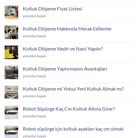
Yüz
Değişim
Koltuk Döşeme Fiyat Listesi
Fiyat
Koltuk
yorumlar kapalı
Listesi
Döşeme
için
Fiyat
Koltuk Döşeme Hakkında Merak Edilenler
Listesi
Koltuk
yorumlar kapalı
için
Döşeme
Hakkında
Koltuk Döşeme Nedir ve Nasıl Yapılır?
Merak
Koltuk
yorumlar kapalı
Edilenler
Döşeme
için
Nedir
Koltuk Döşeme Yaptırmanın Avantajları
ve
Koltuk
yorumlar kapalı
Nasıl
Döşeme
Yapılır?
Yaptırmanın
için
Koltuk Döşeme mi Yoksa Yeni Koltuk Almak mı?
Avantajları
Koltuk
yorumlar kapalı
için
Döşeme
mi
Robot Süpürge Kaç Cm Koltuk Altına Girer?
Yoksa
Robot
yorumlar kapalı
Yeni
Süpürge
Koltuk
Kaç
Almak
Robot süpürge için koltuk ayakları kaç cm olmalı
Cm
mı?
Robot
yorumlar kapalı
Koltuk
için