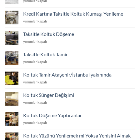
Robot
yorumlar kapalı
Koltuk
için
süpürge
Altına
için
Girer?
Kredi Kartına Taksitle Koltuk Kumaşı Yenileme
koltuk
için
Kredi
yorumlar kapalı
ayakları
Kartına
kaç
Taksitle
cm
Taksitle Koltuk Döşeme
Koltuk
olmalı
Taksitle
yorumlar kapalı
Kumaşı
için
Koltuk
Yenileme
Döşeme
için
Taksitle Koltuk Tamir
için
Taksitle
yorumlar kapalı
Koltuk
Tamir
Koltuk Tamir Ataşehir/İstanbul yakınında
için
Koltuk
yorumlar kapalı
Tamir
Ataşehir/
Koltuk Sünger Değişimi
İstanbul
Koltuk
yorumlar kapalı
yakınında
Sünger
için
Değişimi
Koltuk Döşeme Yaptıranlar
için
Koltuk
yorumlar kapalı
Döşeme
Yaptıranlar
Koltuk Yüzünü Yenilemek mi Yoksa Yenisini Almak
için