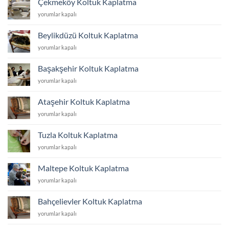
Çekmeköy Koltuk Kaplatma
için
Çekmeköy
yorumlar kapalı
Koltuk
Kaplatma
Beylikdüzü Koltuk Kaplatma
için
Beylikdüzü
yorumlar kapalı
Koltuk
Kaplatma
Başakşehir Koltuk Kaplatma
için
Başakşehir
yorumlar kapalı
Koltuk
Kaplatma
Ataşehir Koltuk Kaplatma
için
Ataşehir
yorumlar kapalı
Koltuk
Kaplatma
Tuzla Koltuk Kaplatma
için
Tuzla
yorumlar kapalı
Koltuk
Kaplatma
Maltepe Koltuk Kaplatma
için
Maltepe
yorumlar kapalı
Koltuk
Kaplatma
Bahçelievler Koltuk Kaplatma
için
Bahçelievler
yorumlar kapalı
Koltuk