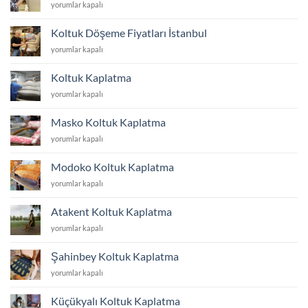
Koltuk
yorumlar kapalı
Yüzü
Değiştirme
Koltuk Döşeme Fiyatları İstanbul
Fiyatları
Koltuk
yorumlar kapalı
İstanbul
Döşeme
için
Fiyatları
Koltuk Kaplatma
İstanbul
Koltuk
yorumlar kapalı
için
Kaplatma
için
Masko Koltuk Kaplatma
Masko
yorumlar kapalı
Koltuk
Kaplatma
Modoko Koltuk Kaplatma
için
Modoko
yorumlar kapalı
Koltuk
Kaplatma
Atakent Koltuk Kaplatma
için
Atakent
yorumlar kapalı
Koltuk
Kaplatma
Şahinbey Koltuk Kaplatma
için
Şahinbey
yorumlar kapalı
Koltuk
Kaplatma
Küçükyalı Koltuk Kaplatma
için