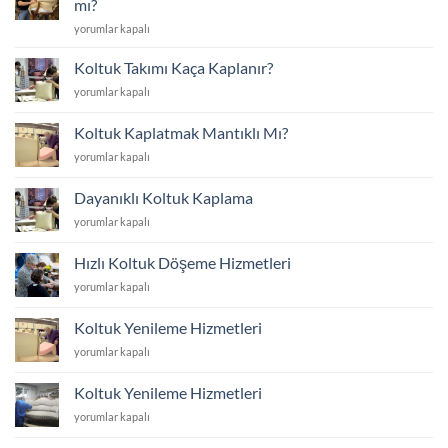
mı?
Koltuk
yorumlar kapalı
Yüzünü
Yenilemek
Koltuk Takımı Kaça Kaplanır?
mi
Koltuk
yorumlar kapalı
Yoksa
Takımı
Yenisini
Kaça
Almak
Koltuk Kaplatmak Mantıklı Mı?
Kaplanır?
mı?
Koltuk
yorumlar kapalı
için
için
Kaplatmak
Mantıklı
Dayanıklı Koltuk Kaplama
Mı?
Dayanıklı
yorumlar kapalı
için
Koltuk
Kaplama
Hızlı Koltuk Döşeme Hizmetleri
için
Hızlı
yorumlar kapalı
Koltuk
Döşeme
Koltuk Yenileme Hizmetleri
Hizmetleri
Koltuk
yorumlar kapalı
için
Yenileme
Hizmetleri
Koltuk Yenileme Hizmetleri
için
Koltuk
yorumlar kapalı
Yenileme