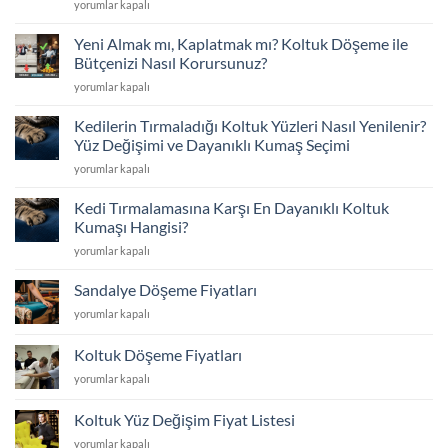
Koltuklarınız
Kumaş
yorumlar kapalı
Çöktü
Seçimi
mü?
için
Yeni Almak mı, Kaplatmak mı? Koltuk Döşeme ile
Sünger
Bütçenizi Nasıl Korursunuz?
Değişimi
Yeni
yorumlar kapalı
ve
Almak
İskelet
mı,
Tamiriyle
Kedilerin Tırmaladığı Koltuk Yüzleri Nasıl Yenilenir?
Kaplatmak
İlk
Yüz Değişimi ve Dayanıklı Kumaş Seçimi
mı?
Günkü
Kedilerin
yorumlar kapalı
Koltuk
Konfor
Tırmaladığı
Döşeme
için
Koltuk
ile
Kedi Tırmalamasına Karşı En Dayanıklı Koltuk
Yüzleri
Bütçenizi
Kumaşı Hangisi?
Nasıl
Nasıl
Kedi
yorumlar kapalı
Yenilenir?
Korursunuz?
Tırmalamasına
Yüz
için
Karşı
Değişimi
Sandalye Döşeme Fiyatları
En
ve
Sandalye
yorumlar kapalı
Dayanıklı
Dayanıklı
Döşeme
Koltuk
Kumaş
Fiyatları
Kumaşı
Koltuk Döşeme Fiyatları
Seçimi
için
Hangisi?
için
Koltuk
yorumlar kapalı
için
Döşeme
Fiyatları
Koltuk Yüz Değişim Fiyat Listesi
için
Koltuk
yorumlar kapalı