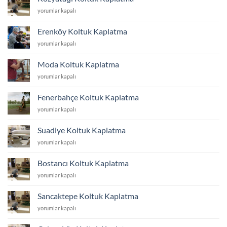
için
Kozyatağı
yorumlar kapalı
Koltuk
Kaplatma
Erenköy Koltuk Kaplatma
için
Erenköy
yorumlar kapalı
Koltuk
Kaplatma
Moda Koltuk Kaplatma
için
Moda
yorumlar kapalı
Koltuk
Kaplatma
Fenerbahçe Koltuk Kaplatma
için
Fenerbahçe
yorumlar kapalı
Koltuk
Kaplatma
Suadiye Koltuk Kaplatma
için
Suadiye
yorumlar kapalı
Koltuk
Kaplatma
Bostancı Koltuk Kaplatma
için
Bostancı
yorumlar kapalı
Koltuk
Kaplatma
Sancaktepe Koltuk Kaplatma
için
Sancaktepe
yorumlar kapalı
Koltuk
Kaplatma