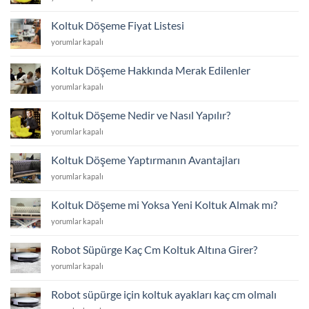
Yüz
Değişim
Koltuk Döşeme Fiyat Listesi
Fiyat
Koltuk
yorumlar kapalı
Listesi
Döşeme
için
Fiyat
Koltuk Döşeme Hakkında Merak Edilenler
Listesi
Koltuk
yorumlar kapalı
için
Döşeme
Hakkında
Koltuk Döşeme Nedir ve Nasıl Yapılır?
Merak
Koltuk
yorumlar kapalı
Edilenler
Döşeme
için
Nedir
Koltuk Döşeme Yaptırmanın Avantajları
ve
Koltuk
yorumlar kapalı
Nasıl
Döşeme
Yapılır?
Yaptırmanın
için
Koltuk Döşeme mi Yoksa Yeni Koltuk Almak mı?
Avantajları
Koltuk
yorumlar kapalı
için
Döşeme
mi
Robot Süpürge Kaç Cm Koltuk Altına Girer?
Yoksa
Robot
yorumlar kapalı
Yeni
Süpürge
Koltuk
Kaç
Almak
Robot süpürge için koltuk ayakları kaç cm olmalı
Cm
mı?