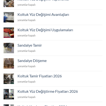
Değişimi
Koltuk
yorumlar kapalı
için
Yüz
Değişimi
Koltuk Yüz Değişimi Avantajları
Yaptıranlar
Koltuk
yorumlar kapalı
için
Yüz
Değişimi
Koltuk Yüz Değişimi Uygulamaları
Avantajları
Koltuk
yorumlar kapalı
için
Yüz
Değişimi
Sandalye Tamir
Uygulamaları
Sandalye
yorumlar kapalı
için
Tamir
için
Sandalye Döşeme
Sandalye
yorumlar kapalı
Döşeme
için
Koltuk Tamir Fiyatları 2026
Koltuk
yorumlar kapalı
Tamir
Fiyatları
Koltuk Yüz Değiştirme Fiyatları 2026
2026
Koltuk
yorumlar kapalı
için
Yüz
Değiştirme