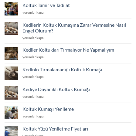
Döşeme
Koltuk Tamir ve Tadilat
Atolyesi
Koltuk
yorumlar kapalı
için
Tamir
ve
Kedilerin Koltuk Kumaşına Zarar Vermesine Nasıl
Tadilat
Engel Olurum?
için
Kedilerin
yorumlar kapalı
Koltuk
Kumaşına
Kediler Koltukları Tırmalıyor Ne Yapmalıyım
Zarar
Kediler
yorumlar kapalı
Vermesine
Koltukları
Nasıl
Tırmalıyor
Engel
Kedinin Tırmalamadığı Koltuk Kumaşı
Ne
Olurum?
Kedinin
yorumlar kapalı
Yapmalıyım
için
Tırmalamadığı
için
Koltuk
Kediye Dayanıklı Koltuk Kumaşı
Kumaşı
Kediye
yorumlar kapalı
için
Dayanıklı
Koltuk
Koltuk Kumaşı Yenileme
Kumaşı
Koltuk
yorumlar kapalı
için
Kumaşı
Yenileme
Koltuk Yüzü Yeniletme Fiyatları
için
Koltuk
yorumlar kapalı