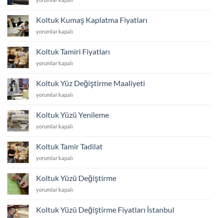
Yüzü
Yeniletme
Koltuk Kumaş Kaplatma Fiyatları
Fiyatları
Koltuk
yorumlar kapalı
için
Kumaş
Kaplatma
Koltuk Tamiri Fiyatları
Fiyatları
Koltuk
yorumlar kapalı
için
Tamiri
Fiyatları
Koltuk Yüz Değiştirme Maaliyeti
için
Koltuk
yorumlar kapalı
Yüz
Değiştirme
Koltuk Yüzü Yenileme
Maaliyeti
Koltuk
yorumlar kapalı
için
Yüzü
Yenileme
Koltuk Tamir Tadilat
için
Koltuk
yorumlar kapalı
Tamir
Tadilat
Koltuk Yüzü Değiştirme
için
Koltuk
yorumlar kapalı
Yüzü
Değiştirme
Koltuk Yüzü Değiştirme Fiyatları İstanbul
için