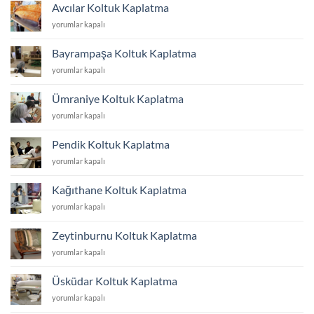
Kaplatma
Avcılar Koltuk Kaplatma
için
Avcılar
yorumlar kapalı
Koltuk
Kaplatma
Bayrampaşa Koltuk Kaplatma
için
Bayrampaşa
yorumlar kapalı
Koltuk
Kaplatma
Ümraniye Koltuk Kaplatma
için
Ümraniye
yorumlar kapalı
Koltuk
Kaplatma
Pendik Koltuk Kaplatma
için
Pendik
yorumlar kapalı
Koltuk
Kaplatma
Kağıthane Koltuk Kaplatma
için
Kağıthane
yorumlar kapalı
Koltuk
Kaplatma
Zeytinburnu Koltuk Kaplatma
için
Zeytinburnu
yorumlar kapalı
Koltuk
Kaplatma
Üsküdar Koltuk Kaplatma
için
Üsküdar
yorumlar kapalı
Koltuk