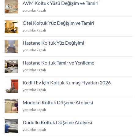
Hizmetleri
AVM Koltuk Yüzü Değişim ve Tamiri
için
AVM
yorumlar kapalı
Koltuk
Yüzü
Otel Koltuk Yüz Değişim ve Tamiri
Değişim
Otel
yorumlar kapalı
ve
Koltuk
Tamiri
Yüz
için
Hastane Koltuk Yüz Değişimi
Değişim
Hastane
yorumlar kapalı
ve
Koltuk
Tamiri
Yüz
için
Hastane Koltuk Tamir ve Yenileme
Değişimi
Hastane
yorumlar kapalı
için
Koltuk
Tamir
Kedili Ev İçin Koltuk Kumaş Fiyatları 2026
ve
Kedili
yorumlar kapalı
Yenileme
Ev
için
İçin
Modoko Koltuk Döşeme Atolyesi
Koltuk
Modoko
yorumlar kapalı
Kumaş
Koltuk
Fiyatları
Döşeme
2026
Dudullu Koltuk Döşeme Atolyesi
Atolyesi
için
Dudullu
yorumlar kapalı
için
Koltuk