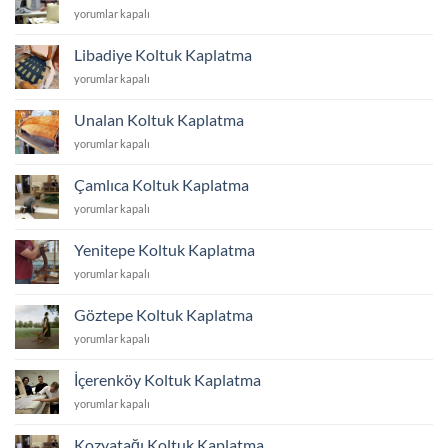
Küçükyalı
yorumlar kapalı
Koltuk
Kaplatma
Libadiye Koltuk Kaplatma
için
Libadiye
yorumlar kapalı
Koltuk
Kaplatma
Unalan Koltuk Kaplatma
için
Unalan
yorumlar kapalı
Koltuk
Kaplatma
Çamlıca Koltuk Kaplatma
için
Çamlıca
yorumlar kapalı
Koltuk
Kaplatma
Yenitepe Koltuk Kaplatma
için
Yenitepe
yorumlar kapalı
Koltuk
Kaplatma
Göztepe Koltuk Kaplatma
için
Göztepe
yorumlar kapalı
Koltuk
Kaplatma
İçerenköy Koltuk Kaplatma
için
İçerenköy
yorumlar kapalı
Koltuk
Kaplatma
Kozyatağı Koltuk Kaplatma