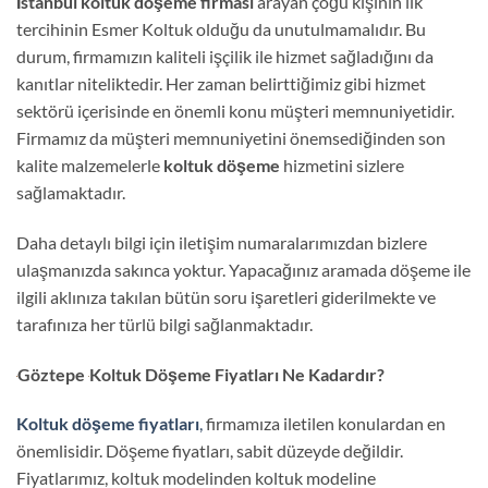
İstanbul koltuk döşeme firması
arayan çoğu kişinin ilk
tercihinin Esmer Koltuk olduğu da unutulmamalıdır. Bu
durum, firmamızın kaliteli işçilik ile hizmet sağladığını da
kanıtlar niteliktedir. Her zaman belirttiğimiz gibi hizmet
sektörü içerisinde en önemli konu müşteri memnuniyetidir.
Firmamız da müşteri memnuniyetini önemsediğinden son
kalite malzemelerle
koltuk döşeme
hizmetini sizlere
sağlamaktadır.
Daha detaylı bilgi için iletişim numaralarımızdan bizlere
ulaşmanızda sakınca yoktur. Yapacağınız aramada döşeme ile
ilgili aklınıza takılan bütün soru işaretleri giderilmekte ve
tarafınıza her türlü bilgi sağlanmaktadır.
Göztepe
Koltuk Döşeme Fiyatları Ne Kadardır?
Koltuk döşeme fiyatları
,
firmamıza iletilen konulardan en
önemlisidir. Döşeme fiyatları, sabit düzeyde değildir.
Fiyatlarımız, koltuk modelinden koltuk modeline