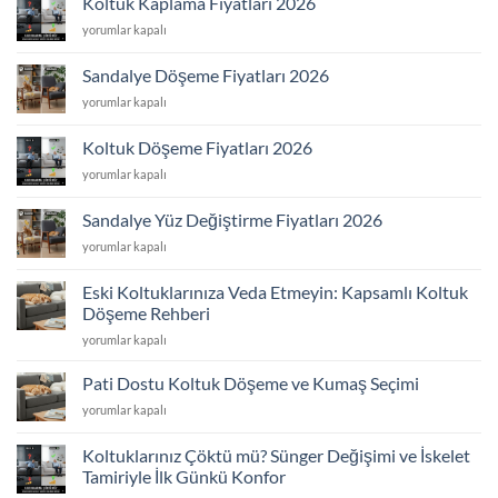
Koltuk Kaplama Fiyatları 2026
Fiyatları
Koltuk
yorumlar kapalı
2026
Kaplama
için
Fiyatları
Sandalye Döşeme Fiyatları 2026
2026
Sandalye
yorumlar kapalı
için
Döşeme
Fiyatları
Koltuk Döşeme Fiyatları 2026
2026
Koltuk
yorumlar kapalı
için
Döşeme
Fiyatları
Sandalye Yüz Değiştirme Fiyatları 2026
2026
Sandalye
yorumlar kapalı
için
Yüz
Değiştirme
Eski Koltuklarınıza Veda Etmeyin: Kapsamlı Koltuk
Fiyatları
Döşeme Rehberi
2026
Eski
için
yorumlar kapalı
Koltuklarınıza
Veda
Pati Dostu Koltuk Döşeme ve Kumaş Seçimi
Etmeyin:
Pati
yorumlar kapalı
Kapsamlı
Dostu
Koltuk
Koltuk
Döşeme
Koltuklarınız Çöktü mü? Sünger Değişimi ve İskelet
Döşeme
Rehberi
Tamiriyle İlk Günkü Konfor
ve
için