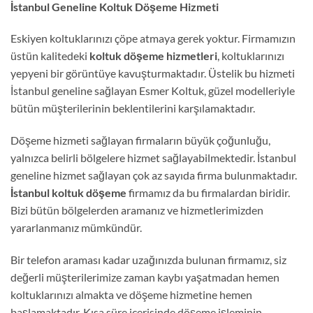
İstanbul Geneline Koltuk Döşeme Hizmeti
Eskiyen koltuklarınızı çöpe atmaya gerek yoktur. Firmamızın
üstün kalitedeki
koltuk döşeme hizmetleri
, koltuklarınızı
yepyeni bir görüntüye kavuşturmaktadır. Üstelik bu hizmeti
İstanbul geneline sağlayan Esmer Koltuk, güzel modelleriyle
bütün müşterilerinin beklentilerini karşılamaktadır.
Döşeme hizmeti sağlayan firmaların büyük çoğunluğu,
yalnızca belirli bölgelere hizmet sağlayabilmektedir. İstanbul
geneline hizmet sağlayan çok az sayıda firma bulunmaktadır.
İstanbul koltuk döşeme
firmamız da bu firmalardan biridir.
Bizi bütün bölgelerden aramanız ve hizmetlerimizden
yararlanmanız mümkündür.
Bir telefon araması kadar uzağınızda bulunan firmamız, siz
değerli müşterilerimize zaman kaybı yaşatmadan hemen
koltuklarınızı almakta ve döşeme hizmetine hemen
başlamaktadır. Kısa süre içerisinde döşeme işleminin