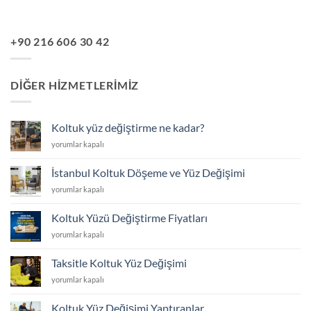
+90 216 606 30 42
DIĞER HIZMETLERIMIZ
Koltuk yüz değiştirme ne kadar?
Koltuk
yorumlar kapalı
yüz
değiştirme
İstanbul Koltuk Döşeme ve Yüz Değişimi
ne
İstanbul
yorumlar kapalı
kadar?
Koltuk
için
Döşeme
Koltuk Yüzü Değiştirme Fiyatları
ve
Koltuk
yorumlar kapalı
Yüz
Yüzü
Değişimi
Değiştirme
için
Taksitle Koltuk Yüz Değişimi
Fiyatları
Taksitle
yorumlar kapalı
için
Koltuk
Yüz
Koltuk Yüz Değişimi Yaptıranlar