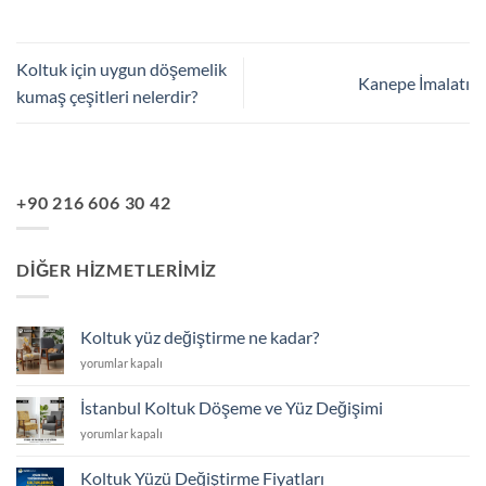
Koltuk için uygun döşemelik
Kanepe İmalatı
kumaş çeşitleri nelerdir?
+90 216 606 30 42
DIĞER HIZMETLERIMIZ
Koltuk yüz değiştirme ne kadar?
Koltuk
yorumlar kapalı
yüz
değiştirme
İstanbul Koltuk Döşeme ve Yüz Değişimi
ne
İstanbul
yorumlar kapalı
kadar?
Koltuk
için
Döşeme
Koltuk Yüzü Değiştirme Fiyatları