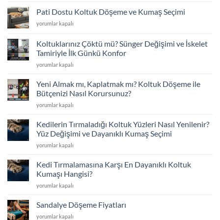
Koltuklarınıza
Veda
Pati Dostu Koltuk Döşeme ve Kumaş Seçimi
Etmeyin:
Pati
yorumlar kapalı
Kapsamlı
Dostu
Koltuk
Koltuk
Döşeme
Koltuklarınız Çöktü mü? Sünger Değişimi ve İskelet
Döşeme
Rehberi
Tamiriyle İlk Günkü Konfor
ve
için
Koltuklarınız
Kumaş
yorumlar kapalı
Çöktü
Seçimi
mü?
için
Yeni Almak mı, Kaplatmak mı? Koltuk Döşeme ile
Sünger
Bütçenizi Nasıl Korursunuz?
Değişimi
Yeni
yorumlar kapalı
ve
Almak
İskelet
mı,
Tamiriyle
Kedilerin Tırmaladığı Koltuk Yüzleri Nasıl Yenilenir?
Kaplatmak
İlk
Yüz Değişimi ve Dayanıklı Kumaş Seçimi
mı?
Günkü
Kedilerin
yorumlar kapalı
Koltuk
Konfor
Tırmaladığı
Döşeme
için
Koltuk
ile
Kedi Tırmalamasına Karşı En Dayanıklı Koltuk
Yüzleri
Bütçenizi
Kumaşı Hangisi?
Nasıl
Nasıl
Kedi
yorumlar kapalı
Yenilenir?
Korursunuz?
Tırmalamasına
Yüz
için
Karşı
Değişimi
Sandalye Döşeme Fiyatları
En
ve
Sandalye
yorumlar kapalı
Dayanıklı
Dayanıklı