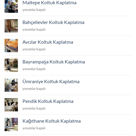
Maltepe Koltuk Kaplatma
için
Maltepe
yorumlar kapalı
Koltuk
Kaplatma
Bahçelievler Koltuk Kaplatma
için
Bahçelievler
yorumlar kapalı
Koltuk
Kaplatma
Avcılar Koltuk Kaplatma
için
Avcılar
yorumlar kapalı
Koltuk
Kaplatma
Bayrampaşa Koltuk Kaplatma
için
Bayrampaşa
yorumlar kapalı
Koltuk
Kaplatma
Ümraniye Koltuk Kaplatma
için
Ümraniye
yorumlar kapalı
Koltuk
Kaplatma
Pendik Koltuk Kaplatma
için
Pendik
yorumlar kapalı
Koltuk
Kaplatma
Kağıthane Koltuk Kaplatma
için
Kağıthane
yorumlar kapalı
Koltuk