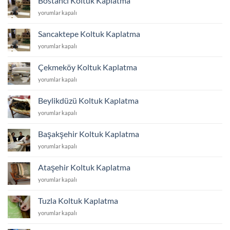
Bostancı Koltuk Kaplatma
için
Bostancı
yorumlar kapalı
Koltuk
Kaplatma
Sancaktepe Koltuk Kaplatma
için
Sancaktepe
yorumlar kapalı
Koltuk
Kaplatma
Çekmeköy Koltuk Kaplatma
için
Çekmeköy
yorumlar kapalı
Koltuk
Kaplatma
Beylikdüzü Koltuk Kaplatma
için
Beylikdüzü
yorumlar kapalı
Koltuk
Kaplatma
Başakşehir Koltuk Kaplatma
için
Başakşehir
yorumlar kapalı
Koltuk
Kaplatma
Ataşehir Koltuk Kaplatma
için
Ataşehir
yorumlar kapalı
Koltuk
Kaplatma
Tuzla Koltuk Kaplatma
için
Tuzla
yorumlar kapalı
Koltuk
Kaplatma