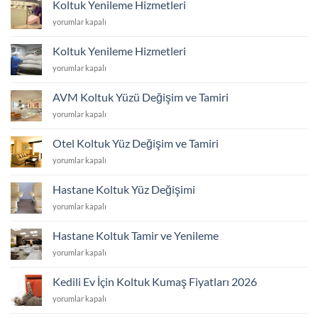
Koltuk Yenileme Hizmetleri
Hizmetleri
Koltuk
yorumlar kapalı
için
Yenileme
Hizmetleri
Koltuk Yenileme Hizmetleri
için
Koltuk
yorumlar kapalı
Yenileme
Hizmetleri
AVM Koltuk Yüzü Değişim ve Tamiri
için
AVM
yorumlar kapalı
Koltuk
Yüzü
Otel Koltuk Yüz Değişim ve Tamiri
Değişim
Otel
yorumlar kapalı
ve
Koltuk
Tamiri
Yüz
için
Hastane Koltuk Yüz Değişimi
Değişim
Hastane
yorumlar kapalı
ve
Koltuk
Tamiri
Yüz
için
Hastane Koltuk Tamir ve Yenileme
Değişimi
Hastane
yorumlar kapalı
için
Koltuk
Tamir
Kedili Ev İçin Koltuk Kumaş Fiyatları 2026
ve
Kedili
yorumlar kapalı
Yenileme
Ev
için