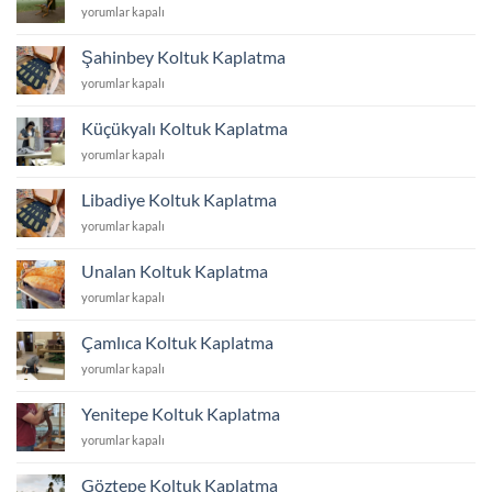
Atakent
yorumlar kapalı
Koltuk
Kaplatma
Şahinbey Koltuk Kaplatma
için
Şahinbey
yorumlar kapalı
Koltuk
Kaplatma
Küçükyalı Koltuk Kaplatma
için
Küçükyalı
yorumlar kapalı
Koltuk
Kaplatma
Libadiye Koltuk Kaplatma
için
Libadiye
yorumlar kapalı
Koltuk
Kaplatma
Unalan Koltuk Kaplatma
için
Unalan
yorumlar kapalı
Koltuk
Kaplatma
Çamlıca Koltuk Kaplatma
için
Çamlıca
yorumlar kapalı
Koltuk
Kaplatma
Yenitepe Koltuk Kaplatma
için
Yenitepe
yorumlar kapalı
Koltuk
Kaplatma
Göztepe Koltuk Kaplatma