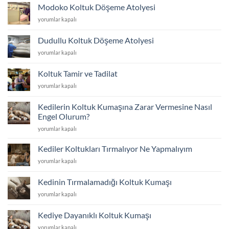
İçin
Modoko Koltuk Döşeme Atolyesi
Koltuk
Modoko
yorumlar kapalı
Kumaş
Koltuk
Fiyatları
Döşeme
2026
Dudullu Koltuk Döşeme Atolyesi
Atolyesi
için
Dudullu
yorumlar kapalı
için
Koltuk
Döşeme
Koltuk Tamir ve Tadilat
Atolyesi
Koltuk
yorumlar kapalı
için
Tamir
ve
Kedilerin Koltuk Kumaşına Zarar Vermesine Nasıl
Tadilat
Engel Olurum?
için
Kedilerin
yorumlar kapalı
Koltuk
Kumaşına
Kediler Koltukları Tırmalıyor Ne Yapmalıyım
Zarar
Kediler
yorumlar kapalı
Vermesine
Koltukları
Nasıl
Tırmalıyor
Engel
Kedinin Tırmalamadığı Koltuk Kumaşı
Ne
Olurum?
Kedinin
yorumlar kapalı
Yapmalıyım
için
Tırmalamadığı
için
Koltuk
Kediye Dayanıklı Koltuk Kumaşı
Kumaşı
Kediye
yorumlar kapalı
için