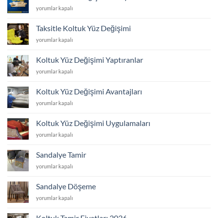
ve
Koltuk
yorumlar kapalı
Yüz
Yüzü
Değişimi
Değiştirme
için
Taksitle Koltuk Yüz Değişimi
Fiyatları
Taksitle
yorumlar kapalı
için
Koltuk
Yüz
Koltuk Yüz Değişimi Yaptıranlar
Değişimi
Koltuk
yorumlar kapalı
için
Yüz
Değişimi
Koltuk Yüz Değişimi Avantajları
Yaptıranlar
Koltuk
yorumlar kapalı
için
Yüz
Değişimi
Koltuk Yüz Değişimi Uygulamaları
Avantajları
Koltuk
yorumlar kapalı
için
Yüz
Değişimi
Sandalye Tamir
Uygulamaları
Sandalye
yorumlar kapalı
için
Tamir
için
Sandalye Döşeme
Sandalye
yorumlar kapalı
Döşeme
için
Koltuk Tamir Fiyatları 2026