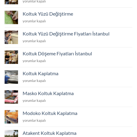
Koltuk
yorumlar kapalı
Tamir
Tadilat
Koltuk Yüzü Değiştirme
için
Koltuk
yorumlar kapalı
Yüzü
Değiştirme
Koltuk Yüzü Değiştirme Fiyatları İstanbul
için
Koltuk
yorumlar kapalı
Yüzü
Değiştirme
Koltuk Döşeme Fiyatları İstanbul
Fiyatları
Koltuk
yorumlar kapalı
İstanbul
Döşeme
için
Fiyatları
Koltuk Kaplatma
İstanbul
Koltuk
yorumlar kapalı
için
Kaplatma
için
Masko Koltuk Kaplatma
Masko
yorumlar kapalı
Koltuk
Kaplatma
Modoko Koltuk Kaplatma
için
Modoko
yorumlar kapalı
Koltuk
Kaplatma
Atakent Koltuk Kaplatma
için