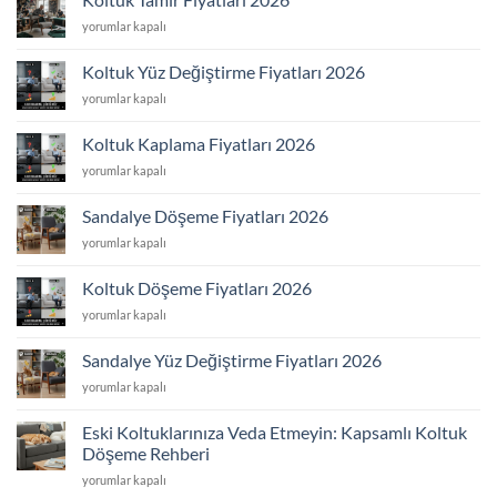
Koltuk
yorumlar kapalı
Tamir
Fiyatları
Koltuk Yüz Değiştirme Fiyatları 2026
2026
Koltuk
yorumlar kapalı
için
Yüz
Değiştirme
Koltuk Kaplama Fiyatları 2026
Fiyatları
Koltuk
yorumlar kapalı
2026
Kaplama
için
Fiyatları
Sandalye Döşeme Fiyatları 2026
2026
Sandalye
yorumlar kapalı
için
Döşeme
Fiyatları
Koltuk Döşeme Fiyatları 2026
2026
Koltuk
yorumlar kapalı
için
Döşeme
Fiyatları
Sandalye Yüz Değiştirme Fiyatları 2026
2026
Sandalye
yorumlar kapalı
için
Yüz
Değiştirme
Eski Koltuklarınıza Veda Etmeyin: Kapsamlı Koltuk
Fiyatları
Döşeme Rehberi
2026
Eski
için
yorumlar kapalı