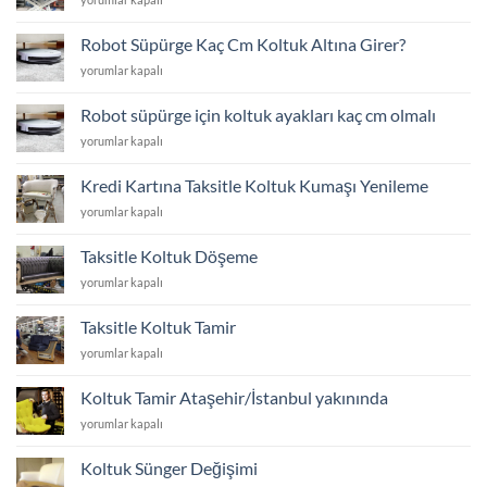
için
Döşeme
mi
Robot Süpürge Kaç Cm Koltuk Altına Girer?
Yoksa
Robot
yorumlar kapalı
Yeni
Süpürge
Koltuk
Kaç
Almak
Robot süpürge için koltuk ayakları kaç cm olmalı
Cm
mı?
Robot
yorumlar kapalı
Koltuk
için
süpürge
Altına
için
Girer?
Kredi Kartına Taksitle Koltuk Kumaşı Yenileme
koltuk
için
Kredi
yorumlar kapalı
ayakları
Kartına
kaç
Taksitle
cm
Taksitle Koltuk Döşeme
Koltuk
olmalı
Taksitle
yorumlar kapalı
Kumaşı
için
Koltuk
Yenileme
Döşeme
için
Taksitle Koltuk Tamir
için
Taksitle
yorumlar kapalı
Koltuk
Tamir
Koltuk Tamir Ataşehir/İstanbul yakınında
için
Koltuk
yorumlar kapalı
Tamir
Ataşehir/
Koltuk Sünger Değişimi
İstanbul