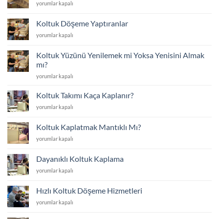
Koltuk
yorumlar kapalı
yakınında
Sünger
için
Değişimi
Koltuk Döşeme Yaptıranlar
için
Koltuk
yorumlar kapalı
Döşeme
Yaptıranlar
Koltuk Yüzünü Yenilemek mi Yoksa Yenisini Almak
için
mı?
Koltuk
yorumlar kapalı
Yüzünü
Yenilemek
Koltuk Takımı Kaça Kaplanır?
mi
Koltuk
yorumlar kapalı
Yoksa
Takımı
Yenisini
Kaça
Almak
Koltuk Kaplatmak Mantıklı Mı?
Kaplanır?
mı?
Koltuk
yorumlar kapalı
için
için
Kaplatmak
Mantıklı
Dayanıklı Koltuk Kaplama
Mı?
Dayanıklı
yorumlar kapalı
için
Koltuk
Kaplama
Hızlı Koltuk Döşeme Hizmetleri
için
Hızlı
yorumlar kapalı
Koltuk
Döşeme