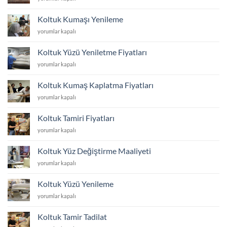
Dayanıklı
Koltuk
Koltuk Kumaşı Yenileme
Kumaşı
Koltuk
yorumlar kapalı
için
Kumaşı
Yenileme
Koltuk Yüzü Yeniletme Fiyatları
için
Koltuk
yorumlar kapalı
Yüzü
Yeniletme
Koltuk Kumaş Kaplatma Fiyatları
Fiyatları
Koltuk
yorumlar kapalı
için
Kumaş
Kaplatma
Koltuk Tamiri Fiyatları
Fiyatları
Koltuk
yorumlar kapalı
için
Tamiri
Fiyatları
Koltuk Yüz Değiştirme Maaliyeti
için
Koltuk
yorumlar kapalı
Yüz
Değiştirme
Koltuk Yüzü Yenileme
Maaliyeti
Koltuk
yorumlar kapalı
için
Yüzü
Yenileme
Koltuk Tamir Tadilat
için