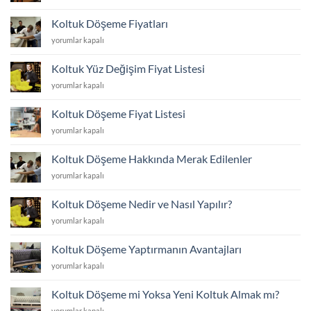
Döşeme
Koltuk
Kumaş
Fiyatları
Kumaşı
Koltuk Döşeme Fiyatları
Seçimi
için
Hangisi?
için
Koltuk
yorumlar kapalı
için
Döşeme
Fiyatları
Koltuk Yüz Değişim Fiyat Listesi
için
Koltuk
yorumlar kapalı
Yüz
Değişim
Koltuk Döşeme Fiyat Listesi
Fiyat
Koltuk
yorumlar kapalı
Listesi
Döşeme
için
Fiyat
Koltuk Döşeme Hakkında Merak Edilenler
Listesi
Koltuk
yorumlar kapalı
için
Döşeme
Hakkında
Koltuk Döşeme Nedir ve Nasıl Yapılır?
Merak
Koltuk
yorumlar kapalı
Edilenler
Döşeme
için
Nedir
Koltuk Döşeme Yaptırmanın Avantajları
ve
Koltuk
yorumlar kapalı
Nasıl
Döşeme
Yapılır?
Yaptırmanın
için
Koltuk Döşeme mi Yoksa Yeni Koltuk Almak mı?
Avantajları
Koltuk
yorumlar kapalı