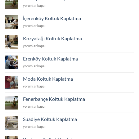
için
Göztepe
yorumlar kapalı
Koltuk
Kaplatma
İçerenköy Koltuk Kaplatma
için
İçerenköy
yorumlar kapalı
Koltuk
Kaplatma
Kozyatağı Koltuk Kaplatma
için
Kozyatağı
yorumlar kapalı
Koltuk
Kaplatma
Erenköy Koltuk Kaplatma
için
Erenköy
yorumlar kapalı
Koltuk
Kaplatma
Moda Koltuk Kaplatma
için
Moda
yorumlar kapalı
Koltuk
Kaplatma
Fenerbahçe Koltuk Kaplatma
için
Fenerbahçe
yorumlar kapalı
Koltuk
Kaplatma
Suadiye Koltuk Kaplatma
için
Suadiye
yorumlar kapalı
Koltuk
Kaplatma