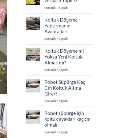
ve Nasıl Yapılır?
Edilenler
Koltuk
yorumlar kapalı
için
Döşeme
Nedir
Koltuk Döşeme
ve
Yaptırmanın
Nasıl
Avantajları
Yapılır?
Koltuk
için
yorumlar kapalı
Döşeme
Yaptırmanın
Koltuk Döşeme mi
Avantajları
Yoksa Yeni Koltuk
için
Almak mı?
Koltuk
yorumlar kapalı
Döşeme
mi
Robot Süpürge Kaç
Yoksa
Cm Koltuk Altına
Yeni
Girer?
Koltuk
Robot
Almak
yorumlar kapalı
Süpürge
mı?
Kaç
için
Robot süpürge için
Cm
koltuk ayakları kaç cm
Koltuk
olmalı
Altına
Robot
Girer?
yorumlar kapalı
süpürge
için