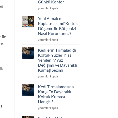
Günkü Konfor
Seçimi
en
için
Koltuklarınız
yorumlar kapalı
Çöktü
mü?
Yeni Almak mı,
Sünger
Kaplatmak mı? Koltuk
Değişimi
Döşeme ile Bütçenizi
ve
Nasıl Korursunuz?
İskelet
 ile
Tamiriyle
Yeni
yorumlar kapalı
ye
İlk
Almak
Günkü
mı,
Kedilerin Tırmaladığı
Konfor
Kaplatmak
Koltuk Yüzleri Nasıl
için
mı?
Yenilenir? Yüz
i
Koltuk
Değişimi ve Dayanıklı
Döşeme
ik
Kumaş Seçimi
ile
Bütçenizi
Kedilerin
yorumlar kapalı
Nasıl
Tırmaladığı
Korursunuz?
Koltuk
Kedi Tırmalamasına
için
Yüzleri
Karşı En Dayanıklı
Nasıl
Koltuk Kumaşı
Yenilenir?
Hangisi?
Yüz
iz
Değişimi
Kedi
yorumlar kapalı
ve
Tırmalamasına
Dayanıklı
Karşı