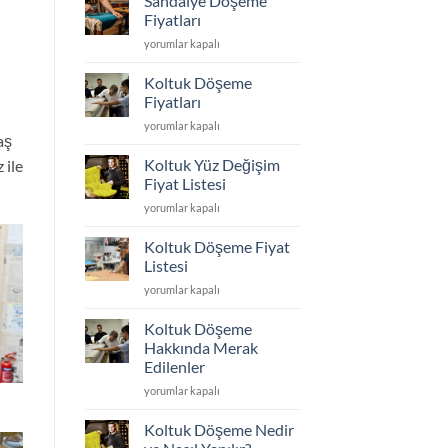
Sandalye Döşeme
Kumaş
En
Fiyatları
Seçimi
Dayanıklı
Sandalye
yorumlar kapalı
için
Koltuk
Döşeme
Kumaşı
Fiyatları
Hangisi?
Koltuk Döşeme
için
için
Fiyatları
Koltuk
yorumlar kapalı
aş
Döşeme
Fiyatları
Koltuk Yüz Değişim
 ile
için
Fiyat Listesi
Koltuk
yorumlar kapalı
Yüz
Değişim
Koltuk Döşeme Fiyat
Fiyat
Listesi
Listesi
Koltuk
yorumlar kapalı
için
Döşeme
Fiyat
Koltuk Döşeme
Listesi
Hakkında Merak
için
Edilenler
Koltuk
yorumlar kapalı
Döşeme
Hakkında
Koltuk Döşeme Nedir
Merak