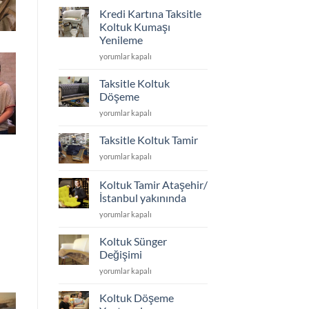
için
Kredi Kartına Taksitle
koltuk
Koltuk Kumaşı
ayakları
Yenileme
kaç
Kredi
cm
yorumlar kapalı
Kartına
olmalı
Taksitle
için
Taksitle Koltuk
Koltuk
Döşeme
Kumaşı
Taksitle
yorumlar kapalı
Yenileme
Koltuk
için
Döşeme
Taksitle Koltuk Tamir
için
Taksitle
yorumlar kapalı
Koltuk
Tamir
Koltuk Tamir Ataşehir/
için
İstanbul yakınında
Koltuk
yorumlar kapalı
Tamir
Ataşehir/
Koltuk Sünger
İstanbul
Değişimi
yakınında
Koltuk
yorumlar kapalı
için
Sünger
Değişimi
Koltuk Döşeme
için