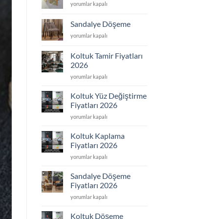
Sandalye
yorumlar kapalı
için
Tamir
için
Sandalye Döşeme
Sandalye
yorumlar kapalı
Döşeme
için
Koltuk Tamir Fiyatları
2026
Koltuk
yorumlar kapalı
Tamir
Fiyatları
Koltuk Yüz Değiştirme
2026
Fiyatları 2026
için
Koltuk
yorumlar kapalı
Yüz
Değiştirme
Koltuk Kaplama
Fiyatları
Fiyatları 2026
2026
Koltuk
yorumlar kapalı
için
Kaplama
Fiyatları
Sandalye Döşeme
2026
Fiyatları 2026
için
Sandalye
yorumlar kapalı
Döşeme
Fiyatları
Koltuk Döşeme