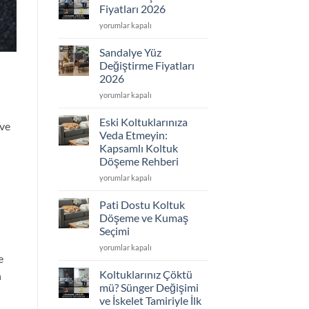
2026
Fiyatları 2026
için
Koltuk
yorumlar kapalı
Döşeme
Fiyatları
Sandalye Yüz
2026
Değiştirme Fiyatları
için
2026
Sandalye
yorumlar kapalı
Yüz
Değiştirme
Eski Koltuklarınıza
 ve
Fiyatları
Veda Etmeyin:
2026
Kapsamlı Koltuk
için
Döşeme Rehberi
Eski
yorumlar kapalı
Koltuklarınıza
Veda
Pati Dostu Koltuk
Etmeyin:
Döşeme ve Kumaş
Kapsamlı
Seçimi
Koltuk
Pati
Döşeme
yorumlar kapalı
e
Dostu
Rehberi
Koltuk
için
Koltuklarınız Çöktü
n
Döşeme
mü? Sünger Değişimi
ve
ve İskelet Tamiriyle İlk
Kumaş