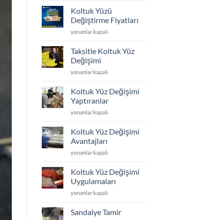
Döşeme
Koltuk Yüzü
ve
Değiştirme Fiyatları
Yüz
Koltuk
yorumlar kapalı
Değişimi
Yüzü
için
Değiştirme
Taksitle Koltuk Yüz
Fiyatları
Değişimi
için
Taksitle
yorumlar kapalı
Koltuk
Yüz
Koltuk Yüz Değişimi
Değişimi
Yaptıranlar
için
Koltuk
yorumlar kapalı
Yüz
Değişimi
Koltuk Yüz Değişimi
Yaptıranlar
Avantajları
için
Koltuk
yorumlar kapalı
Yüz
Değişimi
Koltuk Yüz Değişimi
Avantajları
Uygulamaları
için
Koltuk
yorumlar kapalı
Yüz
Değişimi
Sandalye Tamir
Uygulamaları