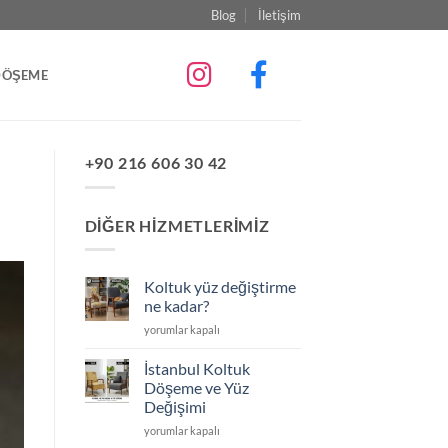
Blog
İletişim
DÖŞEME
+90 216 606 30 42
DIĞER HIZMETLERIMIZ
Koltuk yüz değiştirme
ne kadar?
Koltuk
yorumlar kapalı
yüz
değiştirme
İstanbul Koltuk
ne
Döşeme ve Yüz
kadar?
Değişimi
için
İstanbul
yorumlar kapalı
Koltuk