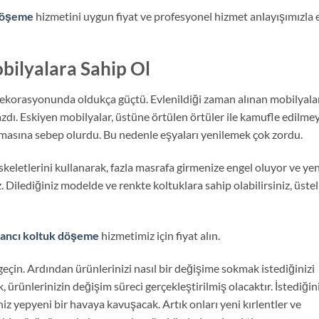
 döşeme
hizmetini uygun fiyat ve profesyonel hizmet anlayışımızla 
ilyalara Sahip Ol
ekorasyonunda oldukça güçtü. Evlenildiği zaman alınan mobilyalar
dı. Eskiyen mobilyalar, üstüne örtülen örtüler ile kamufle edilme
oğmasına sebep olurdu. Bu nedenle eşyaları yenilemek çok zordu.
eletlerini kullanarak, fazla masrafa girmenize engel oluyor ve yen
Dilediğiniz modelde ve renkte koltuklara sahip olabilirsiniz, üstel
ancı koltuk döşeme
hizmetimiz için fiyat alın.
 geçin. Ardından ürünlerinizi nasıl bir değişime sokmak istediğinizi
k, ürünlerinizin değişim süreci gerçekleştirilmiş olacaktır. İstediğin
iz yepyeni bir havaya kavuşacak. Artık onları yeni kırlentler ve