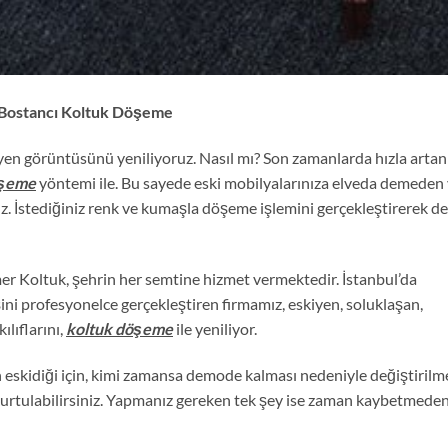
Bostancı Koltuk Döşeme
iyen görüntüsünü yeniliyoruz. Nasıl mı? Son zamanlarda hızla artan
öşeme
yöntemi ile. Bu sayede eski mobilyalarınıza elveda demeden
z. İstediğiniz renk ve kumaşla döşeme işlemini gerçekleştirerek de
er Koltuk, şehrin her semtine hizmet vermektedir. İstanbul’da
ini profesyonelce gerçekleştiren firmamız, eskiyen, soluklaşan,
ılıflarını,
koltuk döşeme
ile yeniliyor.
eskidiği için, kimi zamansa demode kalması nedeniyle değiştirilm
kurtulabilirsiniz. Yapmanız gereken tek şey ise zaman kaybetmede