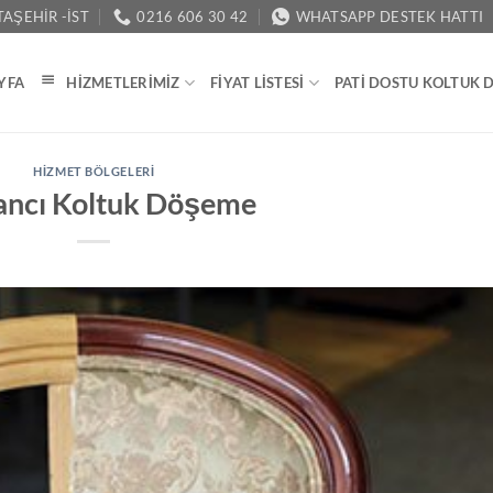
AŞEHIR -İST
0216 606 30 42
WHATSAPP DESTEK HATTI
YFA
HIZMETLERIMIZ
FIYAT LISTESI
PATI DOSTU KOLTUK 
HIZMET BÖLGELERI
ancı Koltuk Döşeme