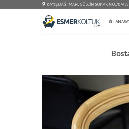
İçeriğe
KAYIŞDAĞI MAH. GÜLÇIN SOKAK NO:70/A AT
atla
ANASA
Bost