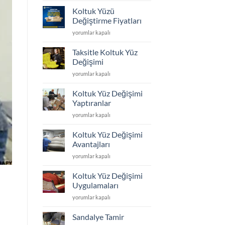
Döşeme
Koltuk Yüzü
ve
Değiştirme Fiyatları
Yüz
Koltuk
yorumlar kapalı
Değişimi
Yüzü
için
Değiştirme
Taksitle Koltuk Yüz
Fiyatları
Değişimi
için
Taksitle
yorumlar kapalı
Koltuk
Yüz
Koltuk Yüz Değişimi
Değişimi
Yaptıranlar
için
Koltuk
yorumlar kapalı
Yüz
Değişimi
Koltuk Yüz Değişimi
Yaptıranlar
Avantajları
için
Koltuk
yorumlar kapalı
Yüz
Değişimi
Koltuk Yüz Değişimi
Avantajları
Uygulamaları
için
Koltuk
yorumlar kapalı
Yüz
Değişimi
Sandalye Tamir
Uygulamaları