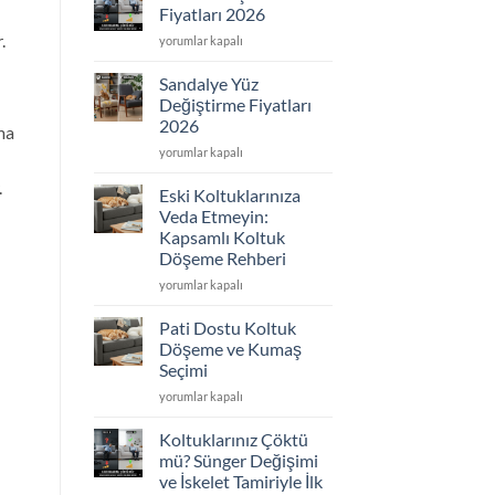
2026
Fiyatları 2026
için
.
Koltuk
yorumlar kapalı
Döşeme
Fiyatları
Sandalye Yüz
2026
Değiştirme Fiyatları
için
2026
ma
Sandalye
yorumlar kapalı
Yüz
.
Değiştirme
Eski Koltuklarınıza
Fiyatları
Veda Etmeyin:
2026
Kapsamlı Koltuk
için
Döşeme Rehberi
Eski
yorumlar kapalı
Koltuklarınıza
Veda
Pati Dostu Koltuk
Etmeyin:
Döşeme ve Kumaş
Kapsamlı
Seçimi
Koltuk
Pati
Döşeme
yorumlar kapalı
Dostu
Rehberi
Koltuk
için
Koltuklarınız Çöktü
Döşeme
mü? Sünger Değişimi
ve
ve İskelet Tamiriyle İlk
Kumaş