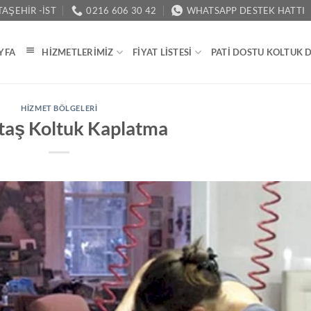
AŞEHIR -İST
0216 606 30 42
WHATSAPP DESTEK HATTI
YFA
HIZMETLERIMIZ
FIYAT LISTESI
PATI DOSTU KOLTUK 
HIZMET BÖLGELERI
taş Koltuk Kaplatma