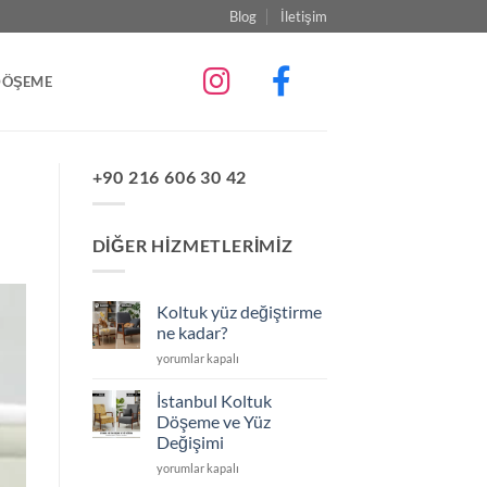
Blog
İletişim
DÖŞEME
+90 216 606 30 42
DIĞER HIZMETLERIMIZ
Koltuk yüz değiştirme
ne kadar?
Koltuk
yorumlar kapalı
yüz
değiştirme
İstanbul Koltuk
ne
Döşeme ve Yüz
kadar?
Değişimi
için
İstanbul
yorumlar kapalı
Koltuk