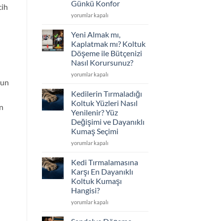
Günkü Konfor
cih
Seçimi
için
Koltuklarınız
yorumlar kapalı
Çöktü
mü?
Yeni Almak mı,
Sünger
Kaplatmak mı? Koltuk
Değişimi
Döşeme ile Bütçenizi
ve
Nasıl Korursunuz?
İskelet
Tamiriyle
Yeni
yorumlar kapalı
gun
İlk
Almak
Günkü
mı,
Kedilerin Tırmaladığı
Konfor
Kaplatmak
Koltuk Yüzleri Nasıl
an
için
mı?
Yenilenir? Yüz
Koltuk
Değişimi ve Dayanıklı
Döşeme
Kumaş Seçimi
ile
Bütçenizi
Kedilerin
yorumlar kapalı
Nasıl
Tırmaladığı
Korursunuz?
Koltuk
Kedi Tırmalamasına
için
Yüzleri
Karşı En Dayanıklı
Nasıl
Koltuk Kumaşı
Yenilenir?
Hangisi?
Yüz
Değişimi
Kedi
yorumlar kapalı
ve
Tırmalamasına
Dayanıklı
Karşı