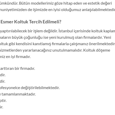
mümkündür. Bütün modellerimiz göze hitap eden ve estetik değeri
uniyetimizden de işimizde en iyisi olduğumuz anlaşılabilmektedir
Esmer Koltuk Tercih Edilmeli?
yaptırılabilecek bir işlem değildir. İstanbul içerisinde koltuk kapla
rmaların büyük çoğunluğu ise yeni kurulmuş olan firmalardır. Yeni
uk gibi kendisini kanıtlamış firmalarla çalışmanız önerilmektedir
 hizmetlerden yararlanacağınız unutulmamalıdır. Koltuk döşeme
z en iyi firmadır.
rttıran bir firmadır.
dir.
ir.
ofesyonelce değiştirilebilmektedir.
de tamamlanmaktadır.
tir.
r.