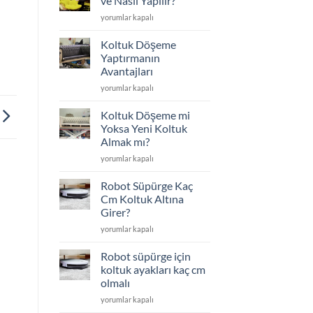
ve Nasıl Yapılır?
Edilenler
Koltuk
yorumlar kapalı
için
Döşeme
Nedir
Koltuk Döşeme
ve
Yaptırmanın
Nasıl
Avantajları
Yapılır?
Koltuk
için
yorumlar kapalı
Döşeme
Yaptırmanın
Koltuk Döşeme mi
Avantajları
Yoksa Yeni Koltuk
için
Almak mı?
Koltuk
yorumlar kapalı
Döşeme
mi
Robot Süpürge Kaç
Yoksa
Cm Koltuk Altına
Yeni
Girer?
Koltuk
Robot
Almak
yorumlar kapalı
Süpürge
mı?
Kaç
için
Robot süpürge için
Cm
koltuk ayakları kaç cm
Koltuk
olmalı
Altına
Robot
Girer?
yorumlar kapalı
süpürge
için