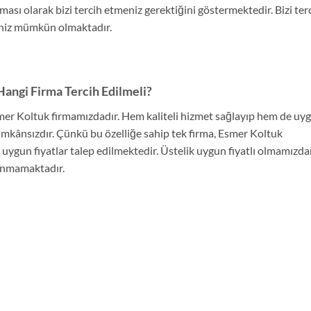
ası olarak bizi tercih etmeniz gerektiğini göstermektedir. Bizi ter
eniz mümkün olmaktadır.
Hangi Firma Tercih Edilmeli?
mer Koltuk firmamızdadır. Hem kaliteli hizmet sağlayıp hem de uy
 imkânsızdır. Çünkü bu özelliğe sahip tek firma, Esmer Koltuk
 uygun fiyatlar talep edilmektedir. Üstelik uygun fiyatlı olmamızd
şanmamaktadır.