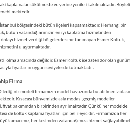
aki kaplamalar sökülmekte ve yerine yenileri takılmaktadır. Böyleli
lenebilmektedir.
tanbul bölgesindeki bütün ilçeleri kapsamaktadır. Herhangi bir
k, bütün vatandaşlarımızın en iyi kaplatma hizmetinden
 dolayı hizmet verdiği bölgelerde sınır tanımayan Esmer Koltuk,
 hizmetini ulaştırmaktadır.
yatlı olma amacında değildir. Esmer Koltuk ise zaten zor olan günü
acıyla fiyatlarını uygun seviyelerde tutmaktadır.
hip Firma
ilediğiniz modeli firmamızın model havuzunda bulabilmeniz olasıd
mektedir. Kısacası bünyemizde asla modası geçmiş modeller
 fiyat bakımından birbirinden ayrılmaktadır. Çünkü her modelde
tesi de koltuk kaplama fiyatları için belirleyicidir. Firmamızda her
üyük amacımız, her kesimden vatandaşımıza hizmet sağlayabilmek