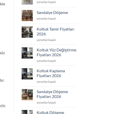
Sandalye
yorumlar kapalı
için
kle
Tamir
için
Sandalye Döşeme
Sandalye
yorumlar kapalı
Döşeme
için
Koltuk Tamir Fiyatları
2026
Koltuk
yorumlar kapalı
Tamir
Fiyatları
Koltuk Yüz Değiştirme
müz
2026
Fiyatları 2026
için
Koltuk
yorumlar kapalı
Yüz
Değiştirme
Koltuk Kaplama
Fiyatları
Fiyatları 2026
2026
ır.
Koltuk
yorumlar kapalı
için
Kaplama
Fiyatları
Sandalye Döşeme
2026
Fiyatları 2026
için
Sandalye
yorumlar kapalı
tir.
Döşeme
Fiyatları
Koltuk Döşeme