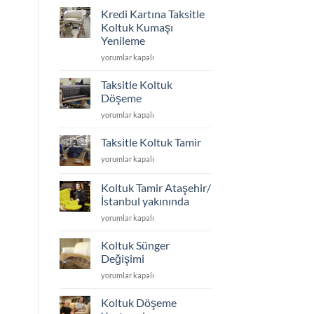
için
Kredi Kartına Taksitle
koltuk
Koltuk Kumaşı
ayakları
Yenileme
kaç
Kredi
cm
yorumlar kapalı
Kartına
olmalı
Taksitle
için
Taksitle Koltuk
Koltuk
Döşeme
Kumaşı
Taksitle
yorumlar kapalı
Yenileme
Koltuk
için
Döşeme
Taksitle Koltuk Tamir
için
Taksitle
yorumlar kapalı
Koltuk
Tamir
Koltuk Tamir Ataşehir/
için
İstanbul yakınında
Koltuk
yorumlar kapalı
Tamir
Ataşehir/
Koltuk Sünger
İstanbul
Değişimi
yakınında
Koltuk
yorumlar kapalı
için
Sünger
Değişimi
Koltuk Döşeme
için