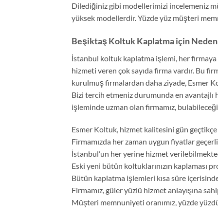
Dilediğiniz gibi modellerimizi incelemeniz 
yüksek modellerdir. Yüzde yüz müşteri memn
Beşiktaş Koltuk Kaplatma için Neden 
İstanbul koltuk kaplatma işlemi, her firmaya 
hizmeti veren çok sayıda firma vardır. Bu fi
kurulmuş firmalardan daha ziyade, Esmer Kolt
Bizi tercih etmeniz durumunda en avantajlı
işleminde uzman olan firmamız, bulabileceğini
Esmer Koltuk, hizmet kalitesini gün geçtikçe a
Firmamızda her zaman uygun fiyatlar geçerli
İstanbul’un her yerine hizmet verilebilmekted
Eski yeni bütün koltuklarınızın kaplaması pr
Bütün kaplatma işlemleri kısa süre içerisin
Firmamız, güler yüzlü hizmet anlayışına sahip
Müşteri memnuniyeti oranımız, yüzde yüzdü