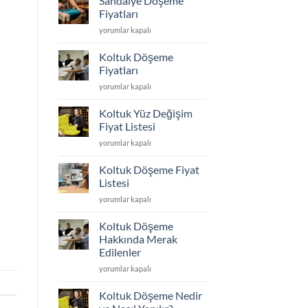
Sandalye Döşeme
Kumaş
En
Fiyatları
Seçimi
Dayanıklı
Sandalye
yorumlar kapalı
için
Koltuk
Döşeme
Kumaşı
Fiyatları
Hangisi?
Koltuk Döşeme
için
için
Fiyatları
Koltuk
yorumlar kapalı
Döşeme
Fiyatları
Koltuk Yüz Değişim
için
Fiyat Listesi
Koltuk
yorumlar kapalı
Yüz
Değişim
Koltuk Döşeme Fiyat
Fiyat
Listesi
Listesi
Koltuk
yorumlar kapalı
için
Döşeme
Fiyat
Koltuk Döşeme
Listesi
Hakkında Merak
için
Edilenler
Koltuk
yorumlar kapalı
Döşeme
Hakkında
Koltuk Döşeme Nedir
Merak