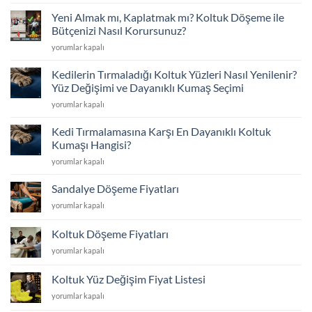
Çöktü
Seçimi
mü?
için
Yeni Almak mı, Kaplatmak mı? Koltuk Döşeme ile
Sünger
Bütçenizi Nasıl Korursunuz?
Değişimi
Yeni
yorumlar kapalı
ve
Almak
İskelet
mı,
Tamiriyle
Kedilerin Tırmaladığı Koltuk Yüzleri Nasıl Yenilenir?
Kaplatmak
İlk
Yüz Değişimi ve Dayanıklı Kumaş Seçimi
mı?
Günkü
Kedilerin
yorumlar kapalı
Koltuk
Konfor
Tırmaladığı
Döşeme
için
Koltuk
ile
Kedi Tırmalamasına Karşı En Dayanıklı Koltuk
Yüzleri
Bütçenizi
Kumaşı Hangisi?
Nasıl
Nasıl
Kedi
yorumlar kapalı
Yenilenir?
Korursunuz?
Tırmalamasına
Yüz
için
Karşı
Değişimi
Sandalye Döşeme Fiyatları
En
ve
Sandalye
yorumlar kapalı
Dayanıklı
Dayanıklı
Döşeme
Koltuk
Kumaş
Fiyatları
Kumaşı
Koltuk Döşeme Fiyatları
Seçimi
için
Hangisi?
için
Koltuk
yorumlar kapalı
için
Döşeme
Fiyatları
Koltuk Yüz Değişim Fiyat Listesi
için
Koltuk
yorumlar kapalı
Yüz