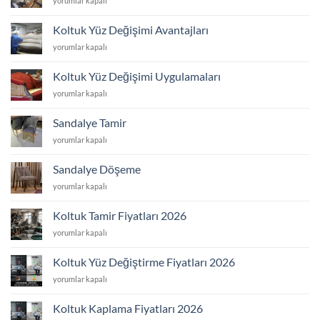
yorumlar kapalı
için
Yüz
Değişimi
Koltuk Yüz Değişimi Avantajları
Yaptıranlar
Koltuk
yorumlar kapalı
için
Yüz
Değişimi
Koltuk Yüz Değişimi Uygulamaları
Avantajları
Koltuk
yorumlar kapalı
için
Yüz
Değişimi
Sandalye Tamir
Uygulamaları
Sandalye
yorumlar kapalı
için
Tamir
için
Sandalye Döşeme
Sandalye
yorumlar kapalı
Döşeme
için
Koltuk Tamir Fiyatları 2026
Koltuk
yorumlar kapalı
Tamir
Fiyatları
Koltuk Yüz Değiştirme Fiyatları 2026
2026
Koltuk
yorumlar kapalı
için
Yüz
Değiştirme
Koltuk Kaplama Fiyatları 2026
Fiyatları