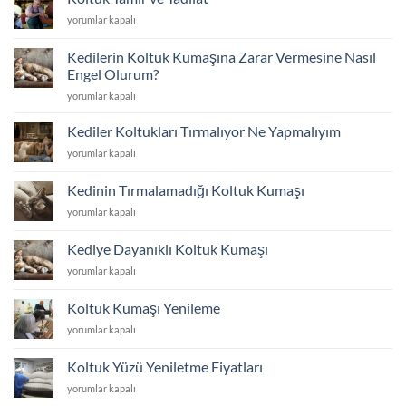
Atolyesi
Koltuk
yorumlar kapalı
için
Tamir
ve
Kedilerin Koltuk Kumaşına Zarar Vermesine Nasıl
Tadilat
Engel Olurum?
için
Kedilerin
yorumlar kapalı
Koltuk
Kumaşına
Kediler Koltukları Tırmalıyor Ne Yapmalıyım
Zarar
Kediler
yorumlar kapalı
Vermesine
Koltukları
Nasıl
Tırmalıyor
Engel
Kedinin Tırmalamadığı Koltuk Kumaşı
Ne
Olurum?
Kedinin
yorumlar kapalı
Yapmalıyım
için
Tırmalamadığı
için
Koltuk
Kediye Dayanıklı Koltuk Kumaşı
Kumaşı
Kediye
yorumlar kapalı
için
Dayanıklı
Koltuk
Koltuk Kumaşı Yenileme
Kumaşı
Koltuk
yorumlar kapalı
için
Kumaşı
Yenileme
Koltuk Yüzü Yeniletme Fiyatları
için
Koltuk
yorumlar kapalı
Yüzü