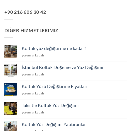
+90 216 606 30 42
DIĞER HIZMETLERIMIZ
Koltuk yüz değiştirme ne kadar?
Koltuk
yorumlar kapalı
yüz
değiştirme
İstanbul Koltuk Döşeme ve Yüz Değişimi
ne
İstanbul
yorumlar kapalı
kadar?
Koltuk
için
Döşeme
Koltuk Yüzü Değiştirme Fiyatları
ve
Koltuk
yorumlar kapalı
Yüz
Yüzü
Değişimi
Değiştirme
için
Taksitle Koltuk Yüz Değişimi
Fiyatları
Taksitle
yorumlar kapalı
için
Koltuk
Yüz
Koltuk Yüz Değişimi Yaptıranlar
Değişimi
Koltuk