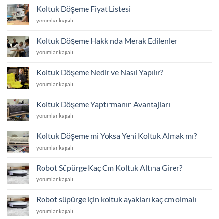
Değişim
Koltuk Döşeme Fiyat Listesi
Fiyat
Koltuk
yorumlar kapalı
Listesi
Döşeme
için
Fiyat
Koltuk Döşeme Hakkında Merak Edilenler
Listesi
Koltuk
yorumlar kapalı
için
Döşeme
Hakkında
Koltuk Döşeme Nedir ve Nasıl Yapılır?
Merak
Koltuk
yorumlar kapalı
Edilenler
Döşeme
için
Nedir
Koltuk Döşeme Yaptırmanın Avantajları
ve
Koltuk
yorumlar kapalı
Nasıl
Döşeme
Yapılır?
Yaptırmanın
için
Koltuk Döşeme mi Yoksa Yeni Koltuk Almak mı?
Avantajları
Koltuk
yorumlar kapalı
için
Döşeme
mi
Robot Süpürge Kaç Cm Koltuk Altına Girer?
Yoksa
Robot
yorumlar kapalı
Yeni
Süpürge
Koltuk
Kaç
Almak
Robot süpürge için koltuk ayakları kaç cm olmalı
Cm
mı?
Robot
yorumlar kapalı
Koltuk
için
süpürge