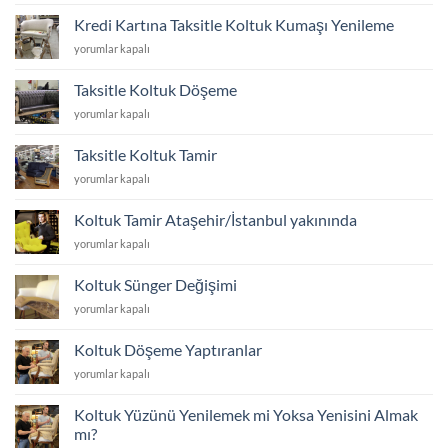
Altına
için
Girer?
Kredi Kartına Taksitle Koltuk Kumaşı Yenileme
koltuk
için
Kredi
yorumlar kapalı
ayakları
Kartına
kaç
Taksitle
cm
Taksitle Koltuk Döşeme
Koltuk
olmalı
Taksitle
yorumlar kapalı
Kumaşı
için
Koltuk
Yenileme
Döşeme
için
Taksitle Koltuk Tamir
için
Taksitle
yorumlar kapalı
Koltuk
Tamir
Koltuk Tamir Ataşehir/İstanbul yakınında
için
Koltuk
yorumlar kapalı
Tamir
Ataşehir/
Koltuk Sünger Değişimi
İstanbul
Koltuk
yorumlar kapalı
yakınında
Sünger
için
Değişimi
Koltuk Döşeme Yaptıranlar
için
Koltuk
yorumlar kapalı
Döşeme
Yaptıranlar
Koltuk Yüzünü Yenilemek mi Yoksa Yenisini Almak
için
mı?