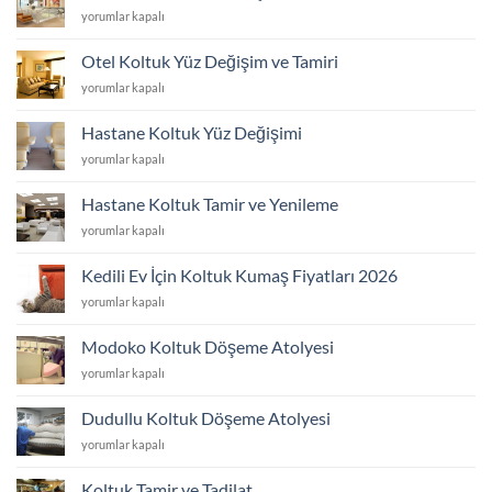
AVM
yorumlar kapalı
Koltuk
Yüzü
Otel Koltuk Yüz Değişim ve Tamiri
Değişim
Otel
yorumlar kapalı
ve
Koltuk
Tamiri
Yüz
için
Hastane Koltuk Yüz Değişimi
Değişim
Hastane
yorumlar kapalı
ve
Koltuk
Tamiri
Yüz
için
Hastane Koltuk Tamir ve Yenileme
Değişimi
Hastane
yorumlar kapalı
için
Koltuk
Tamir
Kedili Ev İçin Koltuk Kumaş Fiyatları 2026
ve
Kedili
yorumlar kapalı
Yenileme
Ev
için
İçin
Modoko Koltuk Döşeme Atolyesi
Koltuk
Modoko
yorumlar kapalı
Kumaş
Koltuk
Fiyatları
Döşeme
2026
Dudullu Koltuk Döşeme Atolyesi
Atolyesi
için
Dudullu
yorumlar kapalı
için
Koltuk
Döşeme
Koltuk Tamir ve Tadilat