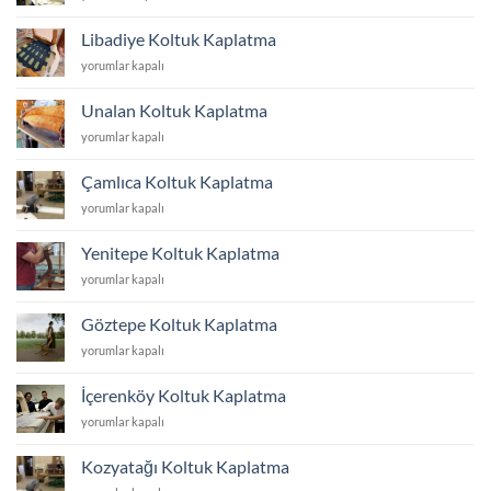
Koltuk
Kaplatma
Libadiye Koltuk Kaplatma
için
Libadiye
yorumlar kapalı
Koltuk
Kaplatma
Unalan Koltuk Kaplatma
için
Unalan
yorumlar kapalı
Koltuk
Kaplatma
Çamlıca Koltuk Kaplatma
için
Çamlıca
yorumlar kapalı
Koltuk
Kaplatma
Yenitepe Koltuk Kaplatma
için
Yenitepe
yorumlar kapalı
Koltuk
Kaplatma
Göztepe Koltuk Kaplatma
için
Göztepe
yorumlar kapalı
Koltuk
Kaplatma
İçerenköy Koltuk Kaplatma
için
İçerenköy
yorumlar kapalı
Koltuk
Kaplatma
Kozyatağı Koltuk Kaplatma
için