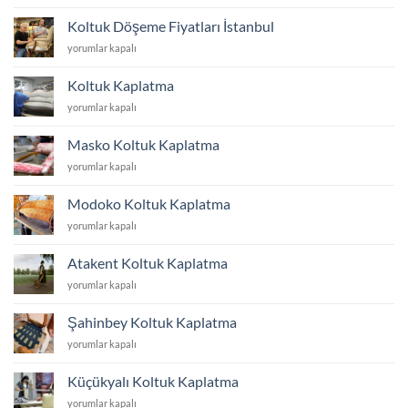
Yüzü
Değiştirme
Koltuk Döşeme Fiyatları İstanbul
Fiyatları
Koltuk
yorumlar kapalı
İstanbul
Döşeme
için
Fiyatları
Koltuk Kaplatma
İstanbul
Koltuk
yorumlar kapalı
için
Kaplatma
için
Masko Koltuk Kaplatma
Masko
yorumlar kapalı
Koltuk
Kaplatma
Modoko Koltuk Kaplatma
için
Modoko
yorumlar kapalı
Koltuk
Kaplatma
Atakent Koltuk Kaplatma
için
Atakent
yorumlar kapalı
Koltuk
Kaplatma
Şahinbey Koltuk Kaplatma
için
Şahinbey
yorumlar kapalı
Koltuk
Kaplatma
Küçükyalı Koltuk Kaplatma
için
Küçükyalı
yorumlar kapalı