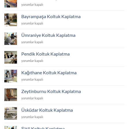
için
Avcılar
yorumlar kapalı
Koltuk
Kaplatma
Bayrampaşa Koltuk Kaplatma
için
Bayrampaşa
yorumlar kapalı
Koltuk
Kaplatma
Ümraniye Koltuk Kaplatma
için
Ümraniye
yorumlar kapalı
Koltuk
Kaplatma
Pendik Koltuk Kaplatma
için
Pendik
yorumlar kapalı
Koltuk
Kaplatma
Kağıthane Koltuk Kaplatma
için
Kağıthane
yorumlar kapalı
Koltuk
Kaplatma
Zeytinburnu Koltuk Kaplatma
için
Zeytinburnu
yorumlar kapalı
Koltuk
Kaplatma
Üsküdar Koltuk Kaplatma
için
Üsküdar
yorumlar kapalı
Koltuk
Kaplatma
Şişli Koltuk Kaplatma