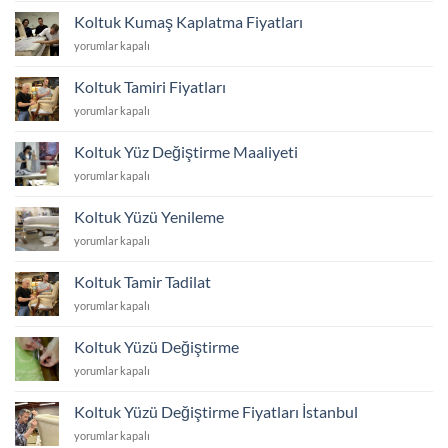
Yeniletme
Koltuk Kumaş Kaplatma Fiyatları
Fiyatları
Koltuk
yorumlar kapalı
için
Kumaş
Kaplatma
Koltuk Tamiri Fiyatları
Fiyatları
Koltuk
yorumlar kapalı
için
Tamiri
Fiyatları
Koltuk Yüz Değiştirme Maaliyeti
için
Koltuk
yorumlar kapalı
Yüz
Değiştirme
Koltuk Yüzü Yenileme
Maaliyeti
Koltuk
yorumlar kapalı
için
Yüzü
Yenileme
Koltuk Tamir Tadilat
için
Koltuk
yorumlar kapalı
Tamir
Tadilat
Koltuk Yüzü Değiştirme
için
Koltuk
yorumlar kapalı
Yüzü
Değiştirme
Koltuk Yüzü Değiştirme Fiyatları İstanbul
için
Koltuk
yorumlar kapalı