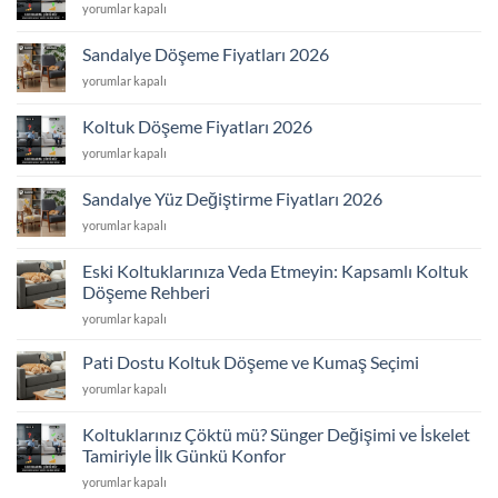
Koltuk
yorumlar kapalı
2026
Kaplama
için
Fiyatları
Sandalye Döşeme Fiyatları 2026
2026
Sandalye
yorumlar kapalı
için
Döşeme
Fiyatları
Koltuk Döşeme Fiyatları 2026
2026
Koltuk
yorumlar kapalı
için
Döşeme
Fiyatları
Sandalye Yüz Değiştirme Fiyatları 2026
2026
Sandalye
yorumlar kapalı
için
Yüz
Değiştirme
Eski Koltuklarınıza Veda Etmeyin: Kapsamlı Koltuk
Fiyatları
Döşeme Rehberi
2026
Eski
için
yorumlar kapalı
Koltuklarınıza
Veda
Pati Dostu Koltuk Döşeme ve Kumaş Seçimi
Etmeyin:
Pati
yorumlar kapalı
Kapsamlı
Dostu
Koltuk
Koltuk
Döşeme
Koltuklarınız Çöktü mü? Sünger Değişimi ve İskelet
Döşeme
Rehberi
Tamiriyle İlk Günkü Konfor
ve
için
Koltuklarınız
Kumaş
yorumlar kapalı