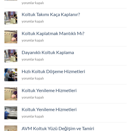
Koltuk
yorumlar kapalı
Yüzünü
Yenilemek
Koltuk Takımı Kaça Kaplanır?
mi
Koltuk
yorumlar kapalı
Yoksa
Takımı
Yenisini
Kaça
Almak
Koltuk Kaplatmak Mantıklı Mı?
Kaplanır?
mı?
Koltuk
yorumlar kapalı
için
için
Kaplatmak
Mantıklı
Dayanıklı Koltuk Kaplama
Mı?
Dayanıklı
yorumlar kapalı
için
Koltuk
Kaplama
Hızlı Koltuk Döşeme Hizmetleri
için
Hızlı
yorumlar kapalı
Koltuk
Döşeme
Koltuk Yenileme Hizmetleri
Hizmetleri
Koltuk
yorumlar kapalı
için
Yenileme
Hizmetleri
Koltuk Yenileme Hizmetleri
için
Koltuk
yorumlar kapalı
Yenileme
Hizmetleri
AVM Koltuk Yüzü Değişim ve Tamiri
için