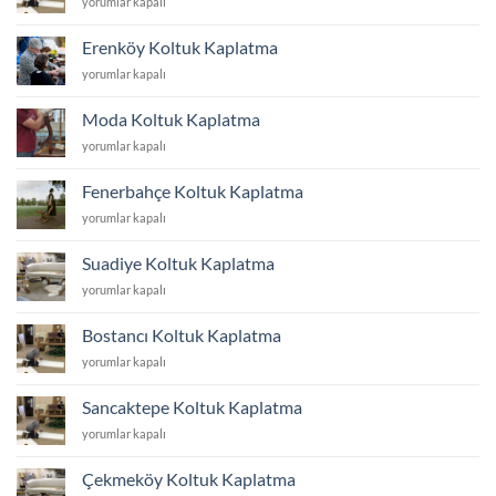
Kozyatağı
yorumlar kapalı
Koltuk
Kaplatma
Erenköy Koltuk Kaplatma
için
Erenköy
yorumlar kapalı
Koltuk
Kaplatma
Moda Koltuk Kaplatma
için
Moda
yorumlar kapalı
Koltuk
Kaplatma
Fenerbahçe Koltuk Kaplatma
için
Fenerbahçe
yorumlar kapalı
Koltuk
Kaplatma
Suadiye Koltuk Kaplatma
için
Suadiye
yorumlar kapalı
Koltuk
Kaplatma
Bostancı Koltuk Kaplatma
için
Bostancı
yorumlar kapalı
Koltuk
Kaplatma
Sancaktepe Koltuk Kaplatma
için
Sancaktepe
yorumlar kapalı
Koltuk
Kaplatma
Çekmeköy Koltuk Kaplatma
için