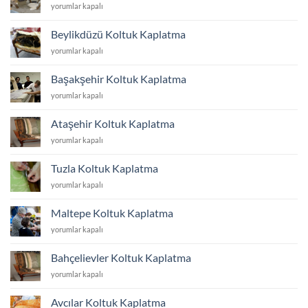
Çekmeköy
yorumlar kapalı
Koltuk
Kaplatma
Beylikdüzü Koltuk Kaplatma
için
Beylikdüzü
yorumlar kapalı
Koltuk
Kaplatma
Başakşehir Koltuk Kaplatma
için
Başakşehir
yorumlar kapalı
Koltuk
Kaplatma
Ataşehir Koltuk Kaplatma
için
Ataşehir
yorumlar kapalı
Koltuk
Kaplatma
Tuzla Koltuk Kaplatma
için
Tuzla
yorumlar kapalı
Koltuk
Kaplatma
Maltepe Koltuk Kaplatma
için
Maltepe
yorumlar kapalı
Koltuk
Kaplatma
Bahçelievler Koltuk Kaplatma
için
Bahçelievler
yorumlar kapalı
Koltuk
Kaplatma
Avcılar Koltuk Kaplatma