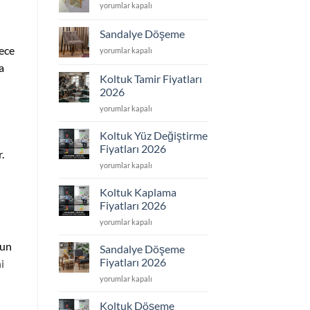
Sandalye
yorumlar kapalı
için
Tamir
için
Sandalye Döşeme
ece
Sandalye
yorumlar kapalı
Döşeme
a
için
Koltuk Tamir Fiyatları
2026
Koltuk
yorumlar kapalı
Tamir
Fiyatları
Koltuk Yüz Değiştirme
2026
Fiyatları 2026
.
için
Koltuk
yorumlar kapalı
Yüz
Değiştirme
Koltuk Kaplama
Fiyatları
Fiyatları 2026
2026
Koltuk
yorumlar kapalı
için
Kaplama
nun
Fiyatları
Sandalye Döşeme
2026
Fiyatları 2026
i
için
Sandalye
yorumlar kapalı
Döşeme
Fiyatları
Koltuk Döşeme