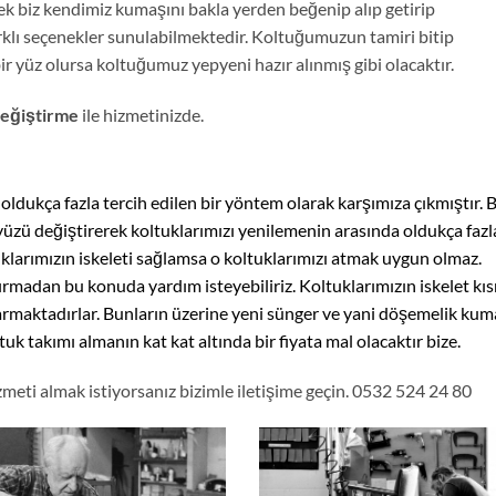
biz kendimiz kumaşını bakla yerden beğenip alıp getirip
rklı seçenekler sunulabilmektedir. Koltuğumuzun tamiri bitip
ir yüz olursa koltuğumuz yepyeni hazır alınmış gibi olacaktır.
Değiştirme
ile hizmetinizde.
oldukça fazla tercih edilen bir yöntem olarak karşımıza çıkmıştır. 
 yüzü değiştirerek koltuklarımızı yenilemenin arasında oldukça fazl
tuklarımızın iskeleti sağlamsa o koltuklarımızı atmak uygun olmaz.
firmadan bu konuda yardım isteyebiliriz. Koltuklarımızın iskelet kı
rmaktadırlar. Bunların üzerine yeni sünger ve yani döşemelik kum
uk takımı almanın kat kat altında bir fiyata mal olacaktır bize.
meti almak istiyorsanız bizimle iletişime geçin. 0532 524 24 80