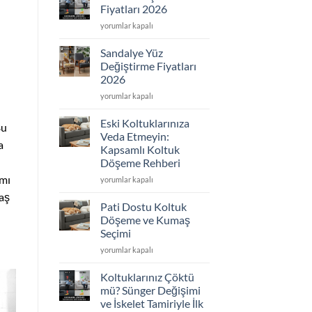
2026
Fiyatları 2026
için
Koltuk
yorumlar kapalı
Döşeme
Fiyatları
Sandalye Yüz
2026
Değiştirme Fiyatları
için
2026
Sandalye
yorumlar kapalı
Yüz
Değiştirme
Eski Koltuklarınıza
Bu
Fiyatları
Veda Etmeyin:
a
2026
Kapsamlı Koltuk
için
Döşeme Rehberi
smı
Eski
yorumlar kapalı
Koltuklarınıza
aş
Veda
Pati Dostu Koltuk
Etmeyin:
Döşeme ve Kumaş
Kapsamlı
Seçimi
Koltuk
Pati
Döşeme
yorumlar kapalı
Dostu
Rehberi
Koltuk
için
Koltuklarınız Çöktü
Döşeme
mü? Sünger Değişimi
ve
ve İskelet Tamiriyle İlk
Kumaş