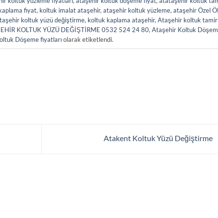
ir koltuk yüzleme fiyatları
,
ataşehir koltuk döşeme fiyat
,
atataşehir koltuk tam
kaplama fiyat
,
koltuk imalat ataşehir
,
ataşehir koltuk yüzleme
,
ataşehir Özel Ö
taşehir koltuk yüzü değiştirme
,
koltuk kaplama ataşehir
,
Ataşehir koltuk tamir
EHİR KOLTUK YÜZÜ DEĞİŞTİRME 0532 524 24 80
,
Ataşehir Koltuk Döşe
oltuk Döşeme fiyatları
olarak etiketlendi.
Atakent Koltuk Yüzü Değiştirme