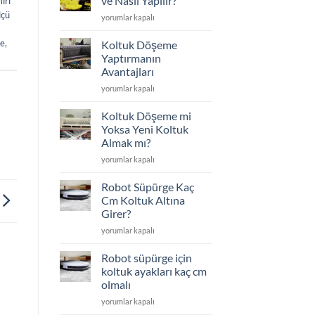
ve Nasıl Yapılır?
iri
Edilenler
lçü
Koltuk
yorumlar kapalı
için
Döşeme
Nedir
me
,
Koltuk Döşeme
ve
Yaptırmanın
Nasıl
Avantajları
Yapılır?
Koltuk
için
yorumlar kapalı
Döşeme
Yaptırmanın
Koltuk Döşeme mi
Avantajları
Yoksa Yeni Koltuk
için
Almak mı?
Koltuk
yorumlar kapalı
Döşeme
mi
Robot Süpürge Kaç
Yoksa
Cm Koltuk Altına
Yeni
Girer?
Koltuk
Robot
Almak
yorumlar kapalı
Süpürge
mı?
Kaç
için
Robot süpürge için
Cm
koltuk ayakları kaç cm
Koltuk
olmalı
Altına
Robot
Girer?
yorumlar kapalı
süpürge
için