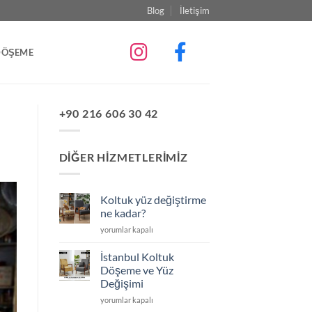
Blog
İletişim
DÖŞEME
+90 216 606 30 42
DIĞER HIZMETLERIMIZ
Koltuk yüz değiştirme
ne kadar?
Koltuk
yorumlar kapalı
yüz
değiştirme
İstanbul Koltuk
ne
Döşeme ve Yüz
kadar?
Değişimi
için
İstanbul
yorumlar kapalı
Koltuk