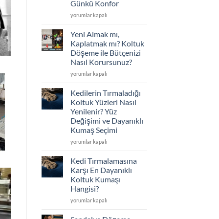
Günkü Konfor
Seçimi
için
Koltuklarınız
yorumlar kapalı
Çöktü
mü?
Yeni Almak mı,
Sünger
Kaplatmak mı? Koltuk
Değişimi
Döşeme ile Bütçenizi
ve
Nasıl Korursunuz?
İskelet
Tamiriyle
Yeni
yorumlar kapalı
İlk
Almak
Günkü
mı,
Kedilerin Tırmaladığı
Konfor
Kaplatmak
Koltuk Yüzleri Nasıl
için
mı?
Yenilenir? Yüz
Koltuk
Değişimi ve Dayanıklı
Döşeme
Kumaş Seçimi
ile
Bütçenizi
Kedilerin
yorumlar kapalı
Nasıl
Tırmaladığı
Korursunuz?
Koltuk
Kedi Tırmalamasına
için
Yüzleri
Karşı En Dayanıklı
Nasıl
Koltuk Kumaşı
Yenilenir?
Hangisi?
Yüz
Değişimi
Kedi
yorumlar kapalı
ve
Tırmalamasına
Dayanıklı
Karşı