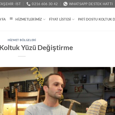
AŞEHIR -İST
0216 606 30 42
WHATSAPP DESTEK HATTI
YFA
HIZMETLERIMIZ
FIYAT LISTESI
PATI DOSTU KOLTUK 
HIZMET BÖLGELERI
 Koltuk Yüzü Değiştirme