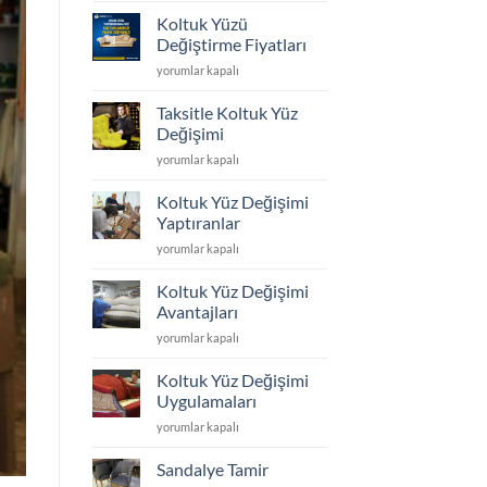
Döşeme
Koltuk Yüzü
ve
Değiştirme Fiyatları
Yüz
Koltuk
yorumlar kapalı
Değişimi
Yüzü
için
Değiştirme
Taksitle Koltuk Yüz
Fiyatları
Değişimi
için
Taksitle
yorumlar kapalı
Koltuk
Yüz
Koltuk Yüz Değişimi
Değişimi
Yaptıranlar
için
Koltuk
yorumlar kapalı
Yüz
Değişimi
Koltuk Yüz Değişimi
Yaptıranlar
Avantajları
için
Koltuk
yorumlar kapalı
Yüz
Değişimi
Koltuk Yüz Değişimi
Avantajları
Uygulamaları
için
Koltuk
yorumlar kapalı
Yüz
Değişimi
Sandalye Tamir
Uygulamaları