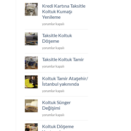
için
Kredi Kartına Taksitle
koltuk
Koltuk Kumaşı
ayakları
Yenileme
kaç
Kredi
cm
yorumlar kapalı
Kartına
olmalı
Taksitle
için
Taksitle Koltuk
Koltuk
Döşeme
Kumaşı
Taksitle
yorumlar kapalı
Yenileme
Koltuk
için
Döşeme
Taksitle Koltuk Tamir
için
Taksitle
yorumlar kapalı
Koltuk
Tamir
Koltuk Tamir Ataşehir/
için
İstanbul yakınında
Koltuk
yorumlar kapalı
Tamir
Ataşehir/
Koltuk Sünger
İstanbul
Değişimi
yakınında
Koltuk
yorumlar kapalı
için
Sünger
Değişimi
Koltuk Döşeme
için