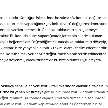
ranmaktadır. Koltuğun iskeletinde bozulma söz konusu değilse sad
sa bu durumda yapacağımız şey koltuk yüzü değiştirme konusund
onuda yardım istemektir. Gelip koltuklarımızı alıp işletmeye
lacaktır. Bu konuda bizim yapacağımız işletmenin elinde bulunan
ni yüz beğenmektir. Beğendiğimiz kumaşla koltuklarımızı döşeyip,
klarımızı bize yepyeni bir koltuk takımı olarak teslim edeceklerdir.
yeni koltuk almak yerine yüz değiştirmek olarak tercih edilmektedir
aşla döşenmiş olacaktır hem de bu bize oldukça uygun fiyata
e oldukça pahalı olan yeni koltuk takımlarından alabiliriz. Ya da bu
ştirme
işi yapan bir firmaya
götürüp burada koltuklarımızın tamirin
 değiştirebiliriz. Bu konuda yapacağımız şey firmanın bize sunacağı
u yüz ile koltuklarımızı kaplatmak olacaktır. Eğer firmanın bize