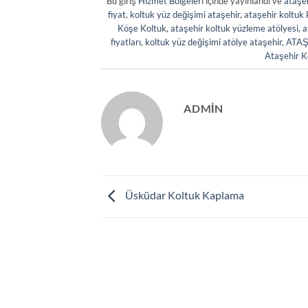
Bu giriş
Hizmet Bölgeleri
içinde yayınlandı ve
ataşeh
fiyat
,
koltuk yüz değişimi ataşehir
,
ataşehir koltuk 
Köşe Koltuk
,
ataşehir koltuk yüzleme atölyesi
,
a
fiyatları
,
koltuk yüz değişimi atölye ataşehir
,
ATAŞ
Ataşehir K
ADMIN
Üsküdar Koltuk Kaplama