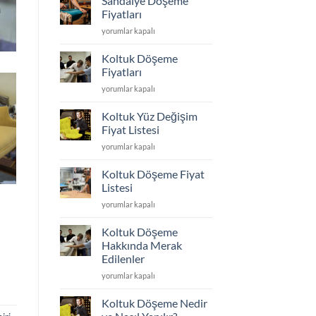
Sandalye Döşeme
Kumaş
En
Fiyatları
Seçimi
Dayanıklı
Sandalye
yorumlar kapalı
için
Koltuk
Döşeme
Kumaşı
Fiyatları
Hangisi?
Koltuk Döşeme
için
için
Fiyatları
Koltuk
yorumlar kapalı
Döşeme
Fiyatları
Koltuk Yüz Değişim
için
Fiyat Listesi
Koltuk
yorumlar kapalı
Yüz
Değişim
Koltuk Döşeme Fiyat
Fiyat
Listesi
Listesi
Koltuk
yorumlar kapalı
için
Döşeme
Fiyat
Koltuk Döşeme
Listesi
Hakkında Merak
için
Edilenler
Koltuk
yorumlar kapalı
Döşeme
Hakkında
Koltuk Döşeme Nedir
Merak