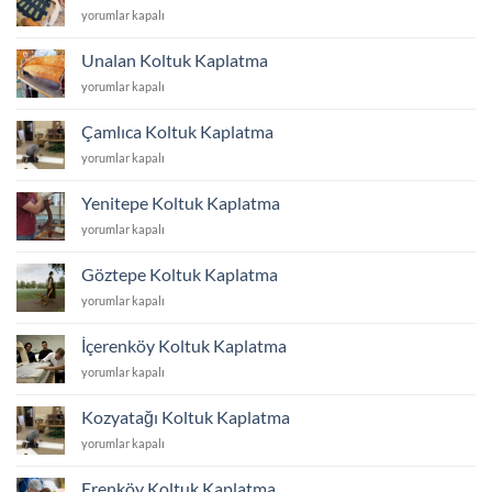
Libadiye
yorumlar kapalı
Koltuk
Kaplatma
Unalan Koltuk Kaplatma
için
Unalan
yorumlar kapalı
Koltuk
Kaplatma
Çamlıca Koltuk Kaplatma
için
Çamlıca
yorumlar kapalı
Koltuk
Kaplatma
Yenitepe Koltuk Kaplatma
için
Yenitepe
yorumlar kapalı
Koltuk
Kaplatma
Göztepe Koltuk Kaplatma
için
Göztepe
yorumlar kapalı
Koltuk
Kaplatma
İçerenköy Koltuk Kaplatma
için
İçerenköy
yorumlar kapalı
Koltuk
Kaplatma
Kozyatağı Koltuk Kaplatma
için
Kozyatağı
yorumlar kapalı
Koltuk
Kaplatma
Erenköy Koltuk Kaplatma