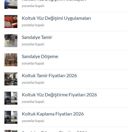
Yaptıranlar
Koltuk
yorumlar kapalı
için
Yüz
Değişimi
Koltuk Yüz Değişimi Uygulamaları
Avantajları
Koltuk
yorumlar kapalı
için
Yüz
Değişimi
Sandalye Tamir
Uygulamaları
Sandalye
yorumlar kapalı
için
Tamir
için
Sandalye Döşeme
Sandalye
yorumlar kapalı
Döşeme
için
Koltuk Tamir Fiyatları 2026
Koltuk
yorumlar kapalı
Tamir
Fiyatları
Koltuk Yüz Değiştirme Fiyatları 2026
2026
Koltuk
yorumlar kapalı
için
Yüz
Değiştirme
Koltuk Kaplama Fiyatları 2026
Fiyatları
Koltuk
yorumlar kapalı
2026
Kaplama
için
Fiyatları