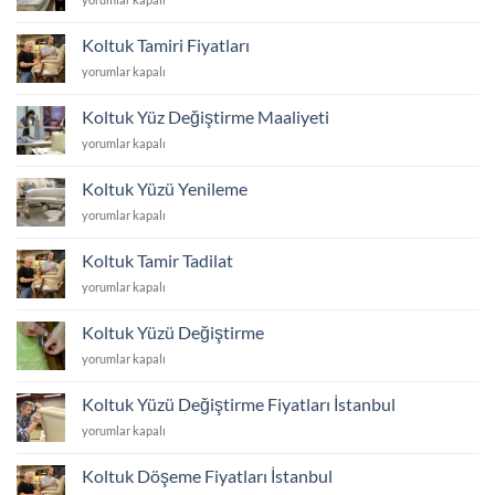
için
Kumaş
Kaplatma
Koltuk Tamiri Fiyatları
Fiyatları
Koltuk
yorumlar kapalı
için
Tamiri
Fiyatları
Koltuk Yüz Değiştirme Maaliyeti
için
Koltuk
yorumlar kapalı
Yüz
Değiştirme
Koltuk Yüzü Yenileme
Maaliyeti
Koltuk
yorumlar kapalı
için
Yüzü
Yenileme
Koltuk Tamir Tadilat
için
Koltuk
yorumlar kapalı
Tamir
Tadilat
Koltuk Yüzü Değiştirme
için
Koltuk
yorumlar kapalı
Yüzü
Değiştirme
Koltuk Yüzü Değiştirme Fiyatları İstanbul
için
Koltuk
yorumlar kapalı
Yüzü
Değiştirme
Koltuk Döşeme Fiyatları İstanbul
Fiyatları