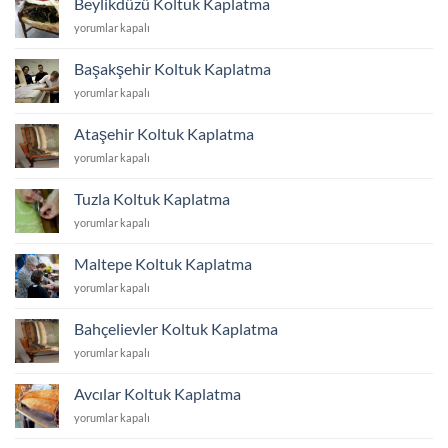
Beylikdüzü Koltuk Kaplatma
için
Beylikdüzü
yorumlar kapalı
Koltuk
Kaplatma
Başakşehir Koltuk Kaplatma
için
Başakşehir
yorumlar kapalı
Koltuk
Kaplatma
Ataşehir Koltuk Kaplatma
için
Ataşehir
yorumlar kapalı
Koltuk
Kaplatma
Tuzla Koltuk Kaplatma
için
Tuzla
yorumlar kapalı
Koltuk
Kaplatma
Maltepe Koltuk Kaplatma
için
Maltepe
yorumlar kapalı
Koltuk
Kaplatma
Bahçelievler Koltuk Kaplatma
için
Bahçelievler
yorumlar kapalı
Koltuk
Kaplatma
Avcılar Koltuk Kaplatma
için
Avcılar
yorumlar kapalı
Koltuk