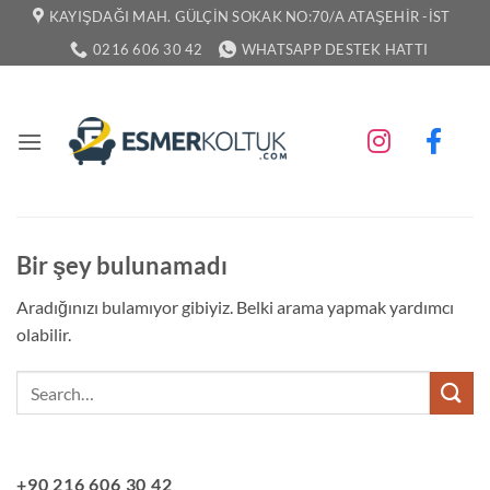
İçeriğe
KAYIŞDAĞI MAH. GÜLÇIN SOKAK NO:70/A ATAŞEHIR -İST
atla
0216 606 30 42
WHATSAPP DESTEK HATTI
Bir şey bulunamadı
Aradığınızı bulamıyor gibiyiz. Belki arama yapmak yardımcı
olabilir.
+90 216 606 30 42