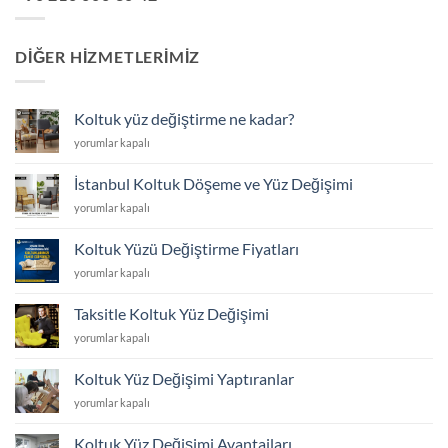
DIĞER HIZMETLERIMIZ
Koltuk yüz değiştirme ne kadar?
Koltuk
yorumlar kapalı
yüz
değiştirme
İstanbul Koltuk Döşeme ve Yüz Değişimi
ne
İstanbul
yorumlar kapalı
kadar?
Koltuk
için
Döşeme
Koltuk Yüzü Değiştirme Fiyatları
ve
Koltuk
yorumlar kapalı
Yüz
Yüzü
Değişimi
Değiştirme
için
Taksitle Koltuk Yüz Değişimi
Fiyatları
Taksitle
yorumlar kapalı
için
Koltuk
Yüz
Koltuk Yüz Değişimi Yaptıranlar
Değişimi
Koltuk
yorumlar kapalı
için
Yüz
Değişimi
Koltuk Yüz Değişimi Avantajları