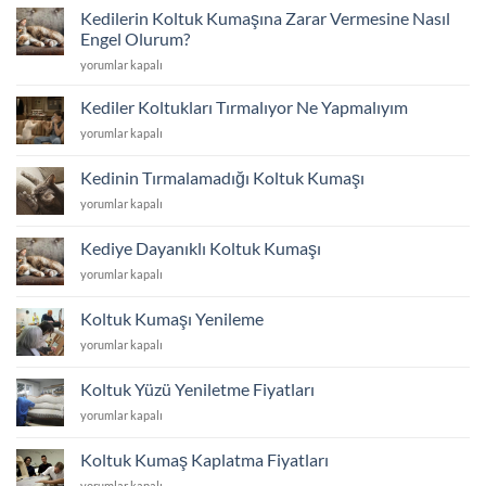
ve
Kedilerin Koltuk Kumaşına Zarar Vermesine Nasıl
Tadilat
Engel Olurum?
için
Kedilerin
yorumlar kapalı
Koltuk
Kumaşına
Kediler Koltukları Tırmalıyor Ne Yapmalıyım
Zarar
Kediler
yorumlar kapalı
Vermesine
Koltukları
Nasıl
Tırmalıyor
Engel
Kedinin Tırmalamadığı Koltuk Kumaşı
Ne
Olurum?
Kedinin
yorumlar kapalı
Yapmalıyım
için
Tırmalamadığı
için
Koltuk
Kediye Dayanıklı Koltuk Kumaşı
Kumaşı
Kediye
yorumlar kapalı
için
Dayanıklı
Koltuk
Koltuk Kumaşı Yenileme
Kumaşı
Koltuk
yorumlar kapalı
için
Kumaşı
Yenileme
Koltuk Yüzü Yeniletme Fiyatları
için
Koltuk
yorumlar kapalı
Yüzü
Yeniletme
Koltuk Kumaş Kaplatma Fiyatları
Fiyatları
Koltuk
yorumlar kapalı