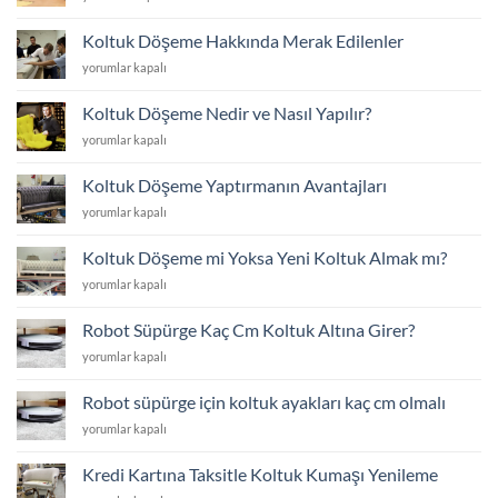
Döşeme
için
Fiyat
Koltuk Döşeme Hakkında Merak Edilenler
Listesi
Koltuk
yorumlar kapalı
için
Döşeme
Hakkında
Koltuk Döşeme Nedir ve Nasıl Yapılır?
Merak
Koltuk
yorumlar kapalı
Edilenler
Döşeme
için
Nedir
Koltuk Döşeme Yaptırmanın Avantajları
ve
Koltuk
yorumlar kapalı
Nasıl
Döşeme
Yapılır?
Yaptırmanın
için
Koltuk Döşeme mi Yoksa Yeni Koltuk Almak mı?
Avantajları
Koltuk
yorumlar kapalı
için
Döşeme
mi
Robot Süpürge Kaç Cm Koltuk Altına Girer?
Yoksa
Robot
yorumlar kapalı
Yeni
Süpürge
Koltuk
Kaç
Almak
Robot süpürge için koltuk ayakları kaç cm olmalı
Cm
mı?
Robot
yorumlar kapalı
Koltuk
için
süpürge
Altına
için
Girer?
Kredi Kartına Taksitle Koltuk Kumaşı Yenileme
koltuk
için