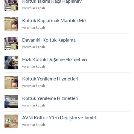
Koltuk Takımı Kaça Kaplanır?
mi
Koltuk
yorumlar kapalı
Yoksa
Takımı
Yenisini
Kaça
Almak
Koltuk Kaplatmak Mantıklı Mı?
Kaplanır?
mı?
Koltuk
yorumlar kapalı
için
için
Kaplatmak
Mantıklı
Dayanıklı Koltuk Kaplama
Mı?
Dayanıklı
yorumlar kapalı
için
Koltuk
Kaplama
Hızlı Koltuk Döşeme Hizmetleri
için
Hızlı
yorumlar kapalı
Koltuk
Döşeme
Koltuk Yenileme Hizmetleri
Hizmetleri
Koltuk
yorumlar kapalı
için
Yenileme
Hizmetleri
Koltuk Yenileme Hizmetleri
için
Koltuk
yorumlar kapalı
Yenileme
Hizmetleri
AVM Koltuk Yüzü Değişim ve Tamiri
için
AVM
yorumlar kapalı
Koltuk