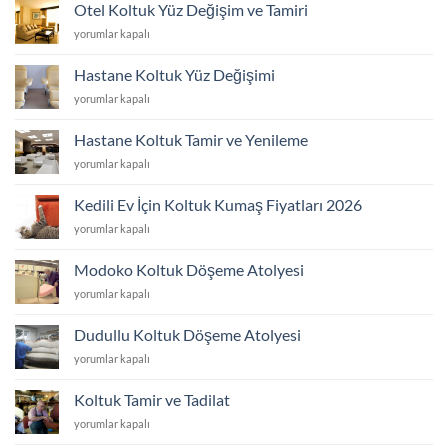
Yüzü
Otel Koltuk Yüz Değişim ve Tamiri
Değişim
Otel
yorumlar kapalı
ve
Koltuk
Tamiri
Yüz
için
Hastane Koltuk Yüz Değişimi
Değişim
Hastane
yorumlar kapalı
ve
Koltuk
Tamiri
Yüz
için
Hastane Koltuk Tamir ve Yenileme
Değişimi
Hastane
yorumlar kapalı
için
Koltuk
Tamir
Kedili Ev İçin Koltuk Kumaş Fiyatları 2026
ve
Kedili
yorumlar kapalı
Yenileme
Ev
için
İçin
Modoko Koltuk Döşeme Atolyesi
Koltuk
Modoko
yorumlar kapalı
Kumaş
Koltuk
Fiyatları
Döşeme
2026
Dudullu Koltuk Döşeme Atolyesi
Atolyesi
için
Dudullu
yorumlar kapalı
için
Koltuk
Döşeme
Koltuk Tamir ve Tadilat
Atolyesi
Koltuk
yorumlar kapalı
için
Tamir