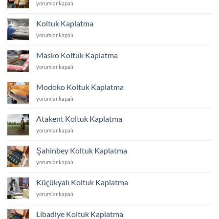
Koltuk
yorumlar kapalı
İstanbul
Döşeme
için
Fiyatları
Koltuk Kaplatma
İstanbul
Koltuk
yorumlar kapalı
için
Kaplatma
için
Masko Koltuk Kaplatma
Masko
yorumlar kapalı
Koltuk
Kaplatma
Modoko Koltuk Kaplatma
için
Modoko
yorumlar kapalı
Koltuk
Kaplatma
Atakent Koltuk Kaplatma
için
Atakent
yorumlar kapalı
Koltuk
Kaplatma
Şahinbey Koltuk Kaplatma
için
Şahinbey
yorumlar kapalı
Koltuk
Kaplatma
Küçükyalı Koltuk Kaplatma
için
Küçükyalı
yorumlar kapalı
Koltuk
Kaplatma
Libadiye Koltuk Kaplatma
için