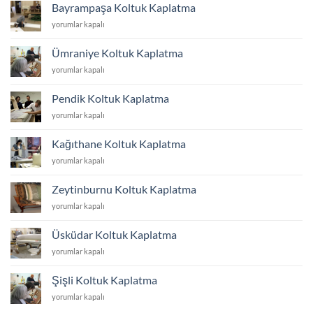
Kaplatma
Bayrampaşa Koltuk Kaplatma
için
Bayrampaşa
yorumlar kapalı
Koltuk
Kaplatma
Ümraniye Koltuk Kaplatma
için
Ümraniye
yorumlar kapalı
Koltuk
Kaplatma
Pendik Koltuk Kaplatma
için
Pendik
yorumlar kapalı
Koltuk
Kaplatma
Kağıthane Koltuk Kaplatma
için
Kağıthane
yorumlar kapalı
Koltuk
Kaplatma
Zeytinburnu Koltuk Kaplatma
için
Zeytinburnu
yorumlar kapalı
Koltuk
Kaplatma
Üsküdar Koltuk Kaplatma
için
Üsküdar
yorumlar kapalı
Koltuk
Kaplatma
Şişli Koltuk Kaplatma
için
Şişli
yorumlar kapalı
Koltuk