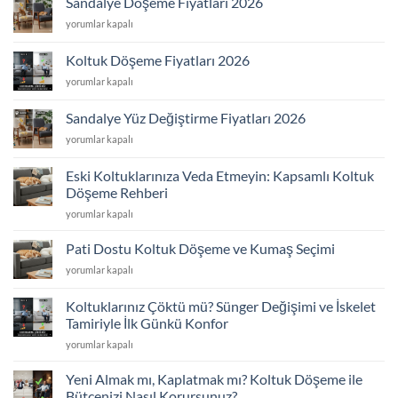
Sandalye Döşeme Fiyatları 2026
2026
Sandalye
yorumlar kapalı
için
Döşeme
Fiyatları
Koltuk Döşeme Fiyatları 2026
2026
Koltuk
yorumlar kapalı
için
Döşeme
Fiyatları
Sandalye Yüz Değiştirme Fiyatları 2026
2026
Sandalye
yorumlar kapalı
için
Yüz
Değiştirme
Eski Koltuklarınıza Veda Etmeyin: Kapsamlı Koltuk
Fiyatları
Döşeme Rehberi
2026
Eski
için
yorumlar kapalı
Koltuklarınıza
Veda
Pati Dostu Koltuk Döşeme ve Kumaş Seçimi
Etmeyin:
Pati
yorumlar kapalı
Kapsamlı
Dostu
Koltuk
Koltuk
Döşeme
Koltuklarınız Çöktü mü? Sünger Değişimi ve İskelet
Döşeme
Rehberi
Tamiriyle İlk Günkü Konfor
ve
için
Koltuklarınız
Kumaş
yorumlar kapalı
Çöktü
Seçimi
mü?
için
Yeni Almak mı, Kaplatmak mı? Koltuk Döşeme ile
Sünger
Bütçenizi Nasıl Korursunuz?