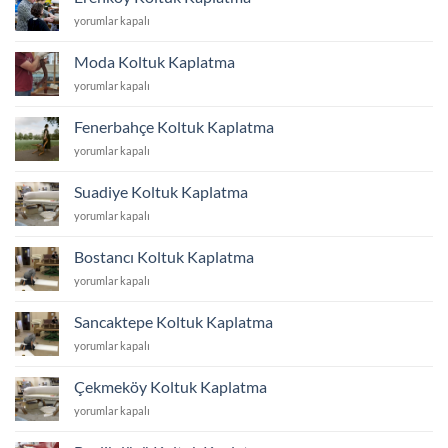
için
Erenköy
yorumlar kapalı
Koltuk
Kaplatma
Moda Koltuk Kaplatma
için
Moda
yorumlar kapalı
Koltuk
Kaplatma
Fenerbahçe Koltuk Kaplatma
için
Fenerbahçe
yorumlar kapalı
Koltuk
Kaplatma
Suadiye Koltuk Kaplatma
için
Suadiye
yorumlar kapalı
Koltuk
Kaplatma
Bostancı Koltuk Kaplatma
için
Bostancı
yorumlar kapalı
Koltuk
Kaplatma
Sancaktepe Koltuk Kaplatma
için
Sancaktepe
yorumlar kapalı
Koltuk
Kaplatma
Çekmeköy Koltuk Kaplatma
için
Çekmeköy
yorumlar kapalı
Koltuk
Kaplatma