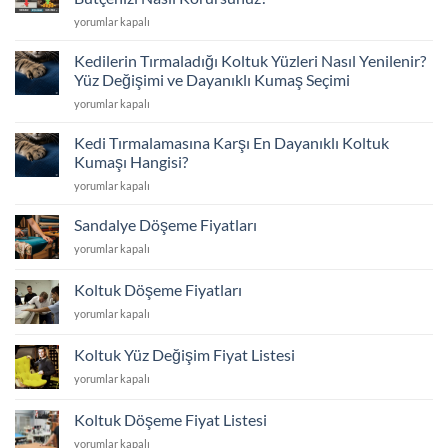
Değişimi
Yeni
yorumlar kapalı
ve
Almak
İskelet
mı,
Tamiriyle
Kedilerin Tırmaladığı Koltuk Yüzleri Nasıl Yenilenir?
Kaplatmak
İlk
Yüz Değişimi ve Dayanıklı Kumaş Seçimi
mı?
Günkü
Kedilerin
yorumlar kapalı
Koltuk
Konfor
Tırmaladığı
Döşeme
için
Koltuk
ile
Kedi Tırmalamasına Karşı En Dayanıklı Koltuk
Yüzleri
Bütçenizi
Kumaşı Hangisi?
Nasıl
Nasıl
Kedi
yorumlar kapalı
Yenilenir?
Korursunuz?
Tırmalamasına
Yüz
için
Karşı
Değişimi
Sandalye Döşeme Fiyatları
En
ve
Sandalye
yorumlar kapalı
Dayanıklı
Dayanıklı
Döşeme
Koltuk
Kumaş
Fiyatları
Kumaşı
Koltuk Döşeme Fiyatları
Seçimi
için
Hangisi?
için
Koltuk
yorumlar kapalı
için
Döşeme
Fiyatları
Koltuk Yüz Değişim Fiyat Listesi
için
Koltuk
yorumlar kapalı
Yüz
Değişim
Koltuk Döşeme Fiyat Listesi
Fiyat
Koltuk
yorumlar kapalı
Listesi