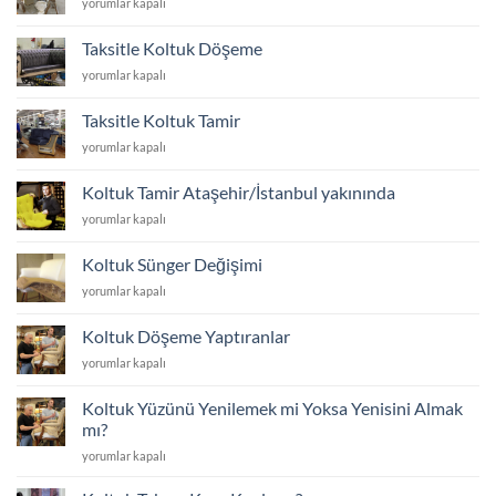
Kredi
yorumlar kapalı
ayakları
Kartına
kaç
Taksitle
cm
Taksitle Koltuk Döşeme
Koltuk
olmalı
Taksitle
yorumlar kapalı
Kumaşı
için
Koltuk
Yenileme
Döşeme
için
Taksitle Koltuk Tamir
için
Taksitle
yorumlar kapalı
Koltuk
Tamir
Koltuk Tamir Ataşehir/İstanbul yakınında
için
Koltuk
yorumlar kapalı
Tamir
Ataşehir/
Koltuk Sünger Değişimi
İstanbul
Koltuk
yorumlar kapalı
yakınında
Sünger
için
Değişimi
Koltuk Döşeme Yaptıranlar
için
Koltuk
yorumlar kapalı
Döşeme
Yaptıranlar
Koltuk Yüzünü Yenilemek mi Yoksa Yenisini Almak
için
mı?
Koltuk
yorumlar kapalı
Yüzünü
Yenilemek