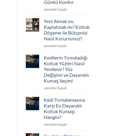
Günkü Konfor
Seçimi
için
Koltuklarınız
yorumlar kapalı
Çöktü
mü?
Yeni Almak mı,
Sünger
Kaplatmak mı? Koltuk
Değişimi
Döşeme ile Bütçenizi
ve
Nasıl Korursunuz?
İskelet
Tamiriyle
Yeni
yorumlar kapalı
İlk
Almak
Günkü
mı,
Kedilerin Tırmaladığı
Konfor
Kaplatmak
Koltuk Yüzleri Nasıl
için
mı?
Yenilenir? Yüz
Koltuk
Değişimi ve Dayanıklı
Döşeme
Kumaş Seçimi
ile
Bütçenizi
Kedilerin
yorumlar kapalı
Nasıl
Tırmaladığı
Korursunuz?
Koltuk
Kedi Tırmalamasına
için
Yüzleri
Karşı En Dayanıklı
Nasıl
Koltuk Kumaşı
Yenilenir?
Hangisi?
Yüz
Değişimi
Kedi
yorumlar kapalı
ve
Tırmalamasına
Dayanıklı
Karşı