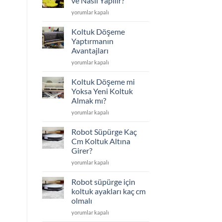
ve Nasıl Yapılır?
Edilenler
Koltuk
yorumlar kapalı
için
Döşeme
Nedir
Koltuk Döşeme
ve
Yaptırmanın
Nasıl
Avantajları
Yapılır?
Koltuk
için
yorumlar kapalı
Döşeme
Yaptırmanın
Koltuk Döşeme mi
Avantajları
Yoksa Yeni Koltuk
için
Almak mı?
Koltuk
yorumlar kapalı
Döşeme
mi
Robot Süpürge Kaç
Yoksa
Cm Koltuk Altına
Yeni
Girer?
Koltuk
Robot
Almak
yorumlar kapalı
Süpürge
mı?
Kaç
için
Robot süpürge için
Cm
koltuk ayakları kaç cm
Koltuk
olmalı
Altına
Robot
Girer?
yorumlar kapalı
süpürge
için