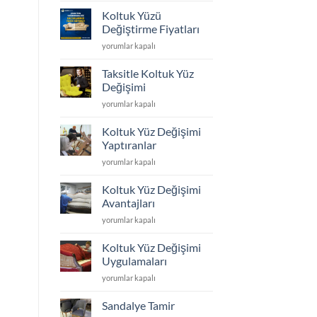
Döşeme
Koltuk Yüzü
ve
Değiştirme Fiyatları
Yüz
Koltuk
yorumlar kapalı
Değişimi
Yüzü
için
Değiştirme
Taksitle Koltuk Yüz
Fiyatları
Değişimi
için
Taksitle
yorumlar kapalı
Koltuk
Yüz
Koltuk Yüz Değişimi
Değişimi
Yaptıranlar
için
Koltuk
yorumlar kapalı
Yüz
Değişimi
Koltuk Yüz Değişimi
Yaptıranlar
Avantajları
için
Koltuk
yorumlar kapalı
Yüz
Değişimi
Koltuk Yüz Değişimi
Avantajları
Uygulamaları
için
Koltuk
yorumlar kapalı
Yüz
Değişimi
Sandalye Tamir
Uygulamaları