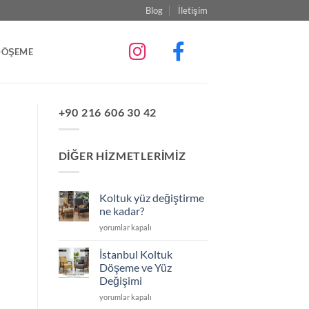
Blog
İletişim
DÖŞEME
+90 216 606 30 42
DIĞER HIZMETLERIMIZ
Koltuk yüz değiştirme
ne kadar?
Koltuk
yorumlar kapalı
yüz
değiştirme
İstanbul Koltuk
ne
Döşeme ve Yüz
kadar?
Değişimi
için
İstanbul
yorumlar kapalı
Koltuk