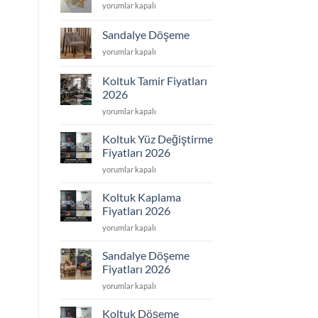
Sandalye
yorumlar kapalı
için
Tamir
için
Sandalye Döşeme
Sandalye
yorumlar kapalı
Döşeme
için
Koltuk Tamir Fiyatları
2026
Koltuk
yorumlar kapalı
Tamir
Fiyatları
Koltuk Yüz Değiştirme
2026
Fiyatları 2026
için
Koltuk
yorumlar kapalı
Yüz
Değiştirme
Koltuk Kaplama
Fiyatları
Fiyatları 2026
2026
Koltuk
yorumlar kapalı
için
Kaplama
Fiyatları
Sandalye Döşeme
2026
Fiyatları 2026
için
Sandalye
yorumlar kapalı
Döşeme
Fiyatları
Koltuk Döşeme