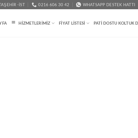
AŞEHIR -İST
0216 606 30 42
WHATSAPP DESTEK HATTI
YFA
HIZMETLERIMIZ
FIYAT LISTESI
PATI DOSTU KOLTUK 