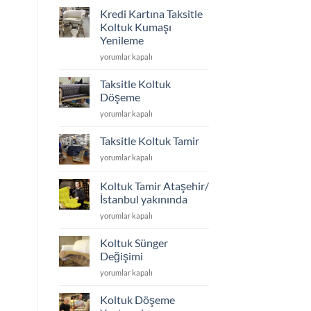
için
Kredi Kartına Taksitle
koltuk
Koltuk Kumaşı
ayakları
Yenileme
kaç
Kredi
cm
yorumlar kapalı
Kartına
olmalı
Taksitle
için
Taksitle Koltuk
Koltuk
Döşeme
Kumaşı
Taksitle
yorumlar kapalı
Yenileme
Koltuk
için
Döşeme
Taksitle Koltuk Tamir
için
Taksitle
yorumlar kapalı
Koltuk
Tamir
Koltuk Tamir Ataşehir/
için
İstanbul yakınında
Koltuk
yorumlar kapalı
Tamir
Ataşehir/
Koltuk Sünger
İstanbul
Değişimi
yakınında
Koltuk
yorumlar kapalı
için
Sünger
Değişimi
Koltuk Döşeme
için