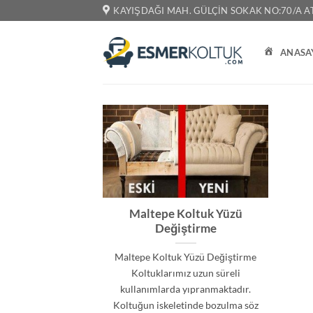
İçeriğe
KAYIŞDAĞI MAH. GÜLÇIN SOKAK NO:70/A AT
atla
ANASA
Maltepe Koltuk Yüzü
Değiştirme
Maltepe Koltuk Yüzü Değiştirme
Koltuklarımız uzun süreli
kullanımlarda yıpranmaktadır.
Koltuğun iskeletinde bozulma söz