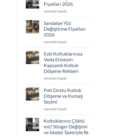
2026
Fiyatları 2026
için
Koltuk
yorumlar kapalı
Döşeme
Fiyatları
Sandalye Yüz
2026
Değiştirme Fiyatları
için
2026
Sandalye
yorumlar kapalı
Yüz
Değiştirme
Eski Koltuklarınıza
Fiyatları
Veda Etmeyin:
2026
Kapsamlı Koltuk
için
Döşeme Rehberi
Eski
yorumlar kapalı
Koltuklarınıza
Veda
Pati Dostu Koltuk
Etmeyin:
Döşeme ve Kumaş
Kapsamlı
Seçimi
Koltuk
Pati
Döşeme
yorumlar kapalı
Dostu
Rehberi
Koltuk
için
Koltuklarınız Çöktü
Döşeme
mü? Sünger Değişimi
ve
ve İskelet Tamiriyle İlk
Kumaş