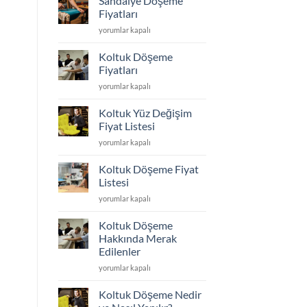
Sandalye Döşeme
Kumaş
En
Fiyatları
Seçimi
Dayanıklı
Sandalye
yorumlar kapalı
için
Koltuk
Döşeme
Kumaşı
Fiyatları
Hangisi?
Koltuk Döşeme
için
için
Fiyatları
Koltuk
yorumlar kapalı
Döşeme
Fiyatları
Koltuk Yüz Değişim
için
Fiyat Listesi
Koltuk
yorumlar kapalı
Yüz
Değişim
Koltuk Döşeme Fiyat
Fiyat
Listesi
Listesi
Koltuk
yorumlar kapalı
için
Döşeme
Fiyat
Koltuk Döşeme
Listesi
Hakkında Merak
için
Edilenler
Koltuk
yorumlar kapalı
Döşeme
Hakkında
Koltuk Döşeme Nedir
Merak