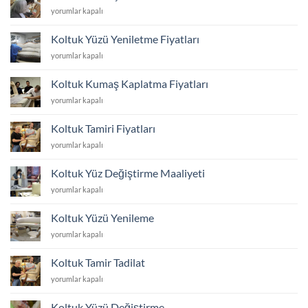
Kumaşı
Koltuk
yorumlar kapalı
için
Kumaşı
Yenileme
Koltuk Yüzü Yeniletme Fiyatları
için
Koltuk
yorumlar kapalı
Yüzü
Yeniletme
Koltuk Kumaş Kaplatma Fiyatları
Fiyatları
Koltuk
yorumlar kapalı
için
Kumaş
Kaplatma
Koltuk Tamiri Fiyatları
Fiyatları
Koltuk
yorumlar kapalı
için
Tamiri
Fiyatları
Koltuk Yüz Değiştirme Maaliyeti
için
Koltuk
yorumlar kapalı
Yüz
Değiştirme
Koltuk Yüzü Yenileme
Maaliyeti
Koltuk
yorumlar kapalı
için
Yüzü
Yenileme
Koltuk Tamir Tadilat
için
Koltuk
yorumlar kapalı
Tamir
Tadilat
Koltuk Yüzü Değiştirme