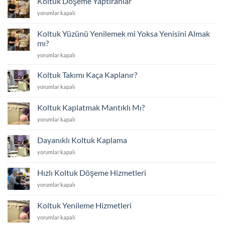
Koltuk Döşeme Yaptıranlar
için
Koltuk
yorumlar kapalı
Döşeme
Yaptıranlar
Koltuk Yüzünü Yenilemek mi Yoksa Yenisini Almak
için
mı?
Koltuk
yorumlar kapalı
Yüzünü
Yenilemek
Koltuk Takımı Kaça Kaplanır?
mi
Koltuk
yorumlar kapalı
Yoksa
Takımı
Yenisini
Kaça
Almak
Koltuk Kaplatmak Mantıklı Mı?
Kaplanır?
mı?
Koltuk
yorumlar kapalı
için
için
Kaplatmak
Mantıklı
Dayanıklı Koltuk Kaplama
Mı?
Dayanıklı
yorumlar kapalı
için
Koltuk
Kaplama
Hızlı Koltuk Döşeme Hizmetleri
için
Hızlı
yorumlar kapalı
Koltuk
Döşeme
Koltuk Yenileme Hizmetleri
Hizmetleri
Koltuk
yorumlar kapalı
için