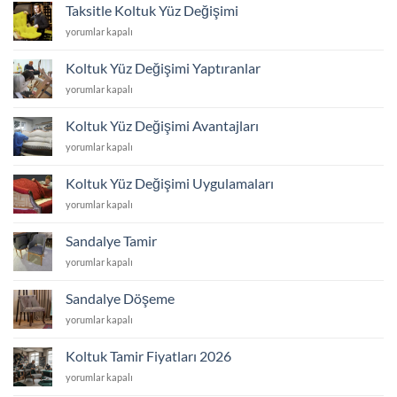
Değiştirme
için
Taksitle Koltuk Yüz Değişimi
Fiyatları
Taksitle
yorumlar kapalı
için
Koltuk
Yüz
Koltuk Yüz Değişimi Yaptıranlar
Değişimi
Koltuk
yorumlar kapalı
için
Yüz
Değişimi
Koltuk Yüz Değişimi Avantajları
Yaptıranlar
Koltuk
yorumlar kapalı
için
Yüz
Değişimi
Koltuk Yüz Değişimi Uygulamaları
Avantajları
Koltuk
yorumlar kapalı
için
Yüz
Değişimi
Sandalye Tamir
Uygulamaları
Sandalye
yorumlar kapalı
için
Tamir
için
Sandalye Döşeme
Sandalye
yorumlar kapalı
Döşeme
için
Koltuk Tamir Fiyatları 2026
Koltuk
yorumlar kapalı
Tamir