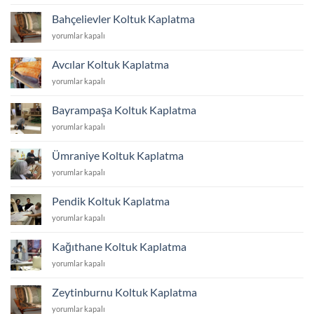
Koltuk
Kaplatma
Bahçelievler Koltuk Kaplatma
için
Bahçelievler
yorumlar kapalı
Koltuk
Kaplatma
Avcılar Koltuk Kaplatma
için
Avcılar
yorumlar kapalı
Koltuk
Kaplatma
Bayrampaşa Koltuk Kaplatma
için
Bayrampaşa
yorumlar kapalı
Koltuk
Kaplatma
Ümraniye Koltuk Kaplatma
için
Ümraniye
yorumlar kapalı
Koltuk
Kaplatma
Pendik Koltuk Kaplatma
için
Pendik
yorumlar kapalı
Koltuk
Kaplatma
Kağıthane Koltuk Kaplatma
için
Kağıthane
yorumlar kapalı
Koltuk
Kaplatma
Zeytinburnu Koltuk Kaplatma
için
Zeytinburnu
yorumlar kapalı