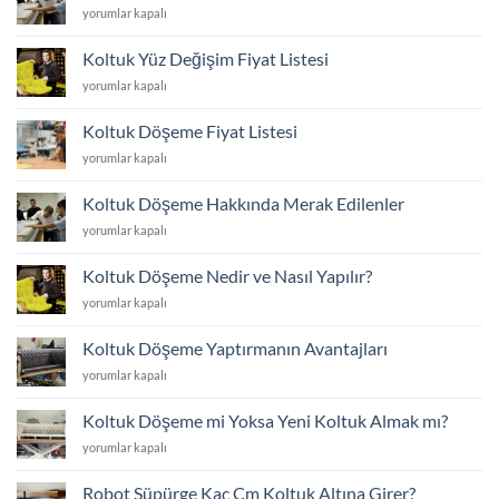
Hangisi?
için
Koltuk
yorumlar kapalı
için
Döşeme
Fiyatları
Koltuk Yüz Değişim Fiyat Listesi
için
Koltuk
yorumlar kapalı
Yüz
Değişim
Koltuk Döşeme Fiyat Listesi
Fiyat
Koltuk
yorumlar kapalı
Listesi
Döşeme
için
Fiyat
Koltuk Döşeme Hakkında Merak Edilenler
Listesi
Koltuk
yorumlar kapalı
için
Döşeme
Hakkında
Koltuk Döşeme Nedir ve Nasıl Yapılır?
Merak
Koltuk
yorumlar kapalı
Edilenler
Döşeme
için
Nedir
Koltuk Döşeme Yaptırmanın Avantajları
ve
Koltuk
yorumlar kapalı
Nasıl
Döşeme
Yapılır?
Yaptırmanın
için
Koltuk Döşeme mi Yoksa Yeni Koltuk Almak mı?
Avantajları
Koltuk
yorumlar kapalı
için
Döşeme
mi
Robot Süpürge Kaç Cm Koltuk Altına Girer?