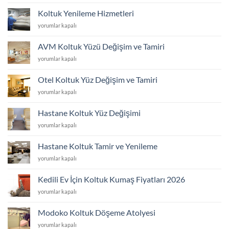
Yenileme
Hizmetleri
Koltuk Yenileme Hizmetleri
için
Koltuk
yorumlar kapalı
Yenileme
Hizmetleri
AVM Koltuk Yüzü Değişim ve Tamiri
için
AVM
yorumlar kapalı
Koltuk
Yüzü
Otel Koltuk Yüz Değişim ve Tamiri
Değişim
Otel
yorumlar kapalı
ve
Koltuk
Tamiri
Yüz
için
Hastane Koltuk Yüz Değişimi
Değişim
Hastane
yorumlar kapalı
ve
Koltuk
Tamiri
Yüz
için
Hastane Koltuk Tamir ve Yenileme
Değişimi
Hastane
yorumlar kapalı
için
Koltuk
Tamir
Kedili Ev İçin Koltuk Kumaş Fiyatları 2026
ve
Kedili
yorumlar kapalı
Yenileme
Ev
için
İçin
Modoko Koltuk Döşeme Atolyesi
Koltuk
Modoko
yorumlar kapalı
Kumaş