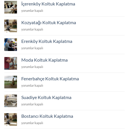
Kaplatma
İçerenköy Koltuk Kaplatma
için
İçerenköy
yorumlar kapalı
Koltuk
Kaplatma
Kozyatağı Koltuk Kaplatma
için
Kozyatağı
yorumlar kapalı
Koltuk
Kaplatma
Erenköy Koltuk Kaplatma
için
Erenköy
yorumlar kapalı
Koltuk
Kaplatma
Moda Koltuk Kaplatma
için
Moda
yorumlar kapalı
Koltuk
Kaplatma
Fenerbahçe Koltuk Kaplatma
için
Fenerbahçe
yorumlar kapalı
Koltuk
Kaplatma
Suadiye Koltuk Kaplatma
için
Suadiye
yorumlar kapalı
Koltuk
Kaplatma
Bostancı Koltuk Kaplatma
için
Bostancı
yorumlar kapalı
Koltuk