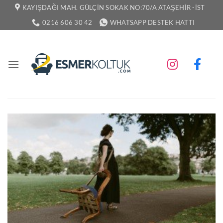
İçeriğe
KAYIŞDAĞI MAH. GÜLÇIN SOKAK NO:70/A ATAŞEHIR -İST
atla
0216 606 30 42
WHATSAPP DESTEK HATTI