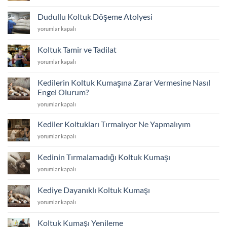
Koltuk
Fiyatları
Döşeme
2026
Dudullu Koltuk Döşeme Atolyesi
Atolyesi
için
Dudullu
yorumlar kapalı
için
Koltuk
Döşeme
Koltuk Tamir ve Tadilat
Atolyesi
Koltuk
yorumlar kapalı
için
Tamir
ve
Kedilerin Koltuk Kumaşına Zarar Vermesine Nasıl
Tadilat
Engel Olurum?
için
Kedilerin
yorumlar kapalı
Koltuk
Kumaşına
Kediler Koltukları Tırmalıyor Ne Yapmalıyım
Zarar
Kediler
yorumlar kapalı
Vermesine
Koltukları
Nasıl
Tırmalıyor
Engel
Kedinin Tırmalamadığı Koltuk Kumaşı
Ne
Olurum?
Kedinin
yorumlar kapalı
Yapmalıyım
için
Tırmalamadığı
için
Koltuk
Kediye Dayanıklı Koltuk Kumaşı
Kumaşı
Kediye
yorumlar kapalı
için
Dayanıklı
Koltuk
Koltuk Kumaşı Yenileme