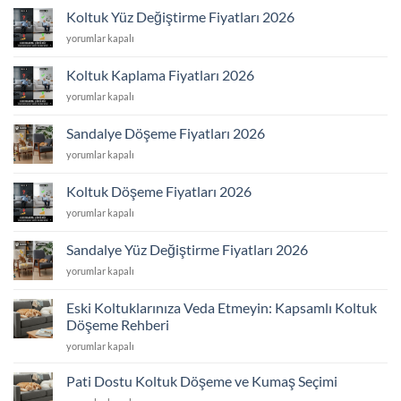
Fiyatları
Koltuk Yüz Değiştirme Fiyatları 2026
2026
Koltuk
yorumlar kapalı
için
Yüz
Değiştirme
Koltuk Kaplama Fiyatları 2026
Fiyatları
Koltuk
yorumlar kapalı
2026
Kaplama
için
Fiyatları
Sandalye Döşeme Fiyatları 2026
2026
Sandalye
yorumlar kapalı
için
Döşeme
Fiyatları
Koltuk Döşeme Fiyatları 2026
2026
Koltuk
yorumlar kapalı
için
Döşeme
Fiyatları
Sandalye Yüz Değiştirme Fiyatları 2026
2026
Sandalye
yorumlar kapalı
için
Yüz
Değiştirme
Eski Koltuklarınıza Veda Etmeyin: Kapsamlı Koltuk
Fiyatları
Döşeme Rehberi
2026
Eski
için
yorumlar kapalı
Koltuklarınıza
Veda
Pati Dostu Koltuk Döşeme ve Kumaş Seçimi
Etmeyin: