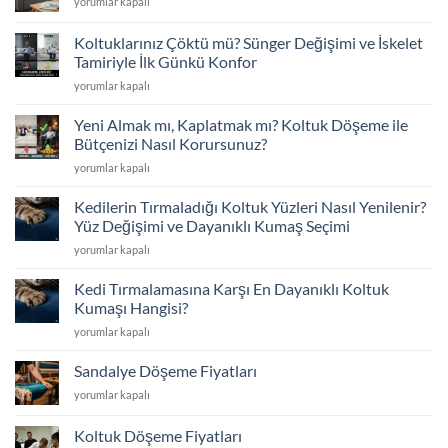
Pati
yorumlar kapalı
Kapsamlı
Dostu
Koltuk
Koltuk
Döşeme
Koltuklarınız Çöktü mü? Sünger Değişimi ve İskelet
Döşeme
Rehberi
Tamiriyle İlk Günkü Konfor
ve
için
Koltuklarınız
Kumaş
yorumlar kapalı
Çöktü
Seçimi
mü?
için
Yeni Almak mı, Kaplatmak mı? Koltuk Döşeme ile
Sünger
Bütçenizi Nasıl Korursunuz?
Değişimi
Yeni
yorumlar kapalı
ve
Almak
İskelet
mı,
Tamiriyle
Kedilerin Tırmaladığı Koltuk Yüzleri Nasıl Yenilenir?
Kaplatmak
İlk
Yüz Değişimi ve Dayanıklı Kumaş Seçimi
mı?
Günkü
Kedilerin
yorumlar kapalı
Koltuk
Konfor
Tırmaladığı
Döşeme
için
Koltuk
ile
Kedi Tırmalamasına Karşı En Dayanıklı Koltuk
Yüzleri
Bütçenizi
Kumaşı Hangisi?
Nasıl
Nasıl
Kedi
yorumlar kapalı
Yenilenir?
Korursunuz?
Tırmalamasına
Yüz
için
Karşı
Değişimi
Sandalye Döşeme Fiyatları
En
ve
Sandalye
yorumlar kapalı
Dayanıklı
Dayanıklı
Döşeme
Koltuk
Kumaş
Fiyatları
Kumaşı
Koltuk Döşeme Fiyatları
Seçimi
için