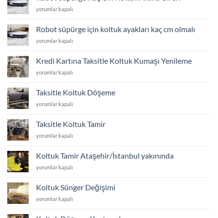
Yoksa
Robot
yorumlar kapalı
Yeni
Süpürge
Koltuk
Kaç
Almak
Robot süpürge için koltuk ayakları kaç cm olmalı
Cm
mı?
Robot
yorumlar kapalı
Koltuk
için
süpürge
Altına
için
Girer?
Kredi Kartına Taksitle Koltuk Kumaşı Yenileme
koltuk
için
Kredi
yorumlar kapalı
ayakları
Kartına
kaç
Taksitle
cm
Taksitle Koltuk Döşeme
Koltuk
olmalı
Taksitle
yorumlar kapalı
Kumaşı
için
Koltuk
Yenileme
Döşeme
için
Taksitle Koltuk Tamir
için
Taksitle
yorumlar kapalı
Koltuk
Tamir
Koltuk Tamir Ataşehir/İstanbul yakınında
için
Koltuk
yorumlar kapalı
Tamir
Ataşehir/
Koltuk Sünger Değişimi
İstanbul
Koltuk
yorumlar kapalı
yakınında
Sünger
için
Değişimi