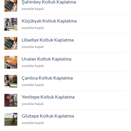
Şahinbey Koltuk Kaplatma
için
Şahinbey
yorumlar kapalı
Koltuk
Kaplatma
Küçükyalı Koltuk Kaplatma
için
Küçükyalı
yorumlar kapalı
Koltuk
Kaplatma
Libadiye Koltuk Kaplatma
için
Libadiye
yorumlar kapalı
Koltuk
Kaplatma
Unalan Koltuk Kaplatma
için
Unalan
yorumlar kapalı
Koltuk
Kaplatma
Çamlıca Koltuk Kaplatma
için
Çamlıca
yorumlar kapalı
Koltuk
Kaplatma
Yenitepe Koltuk Kaplatma
için
Yenitepe
yorumlar kapalı
Koltuk
Kaplatma
Göztepe Koltuk Kaplatma
için
Göztepe
yorumlar kapalı
Koltuk