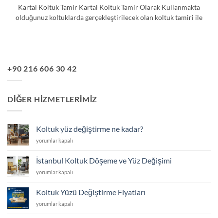
Kartal Koltuk Tamir Kartal Koltuk Tamir Olarak Kullanmakta
olduğunuz koltuklarda gerçekleştirilecek olan koltuk tamiri ile
+90 216 606 30 42
DIĞER HIZMETLERIMIZ
Koltuk yüz değiştirme ne kadar?
Koltuk
yorumlar kapalı
yüz
değiştirme
İstanbul Koltuk Döşeme ve Yüz Değişimi
ne
İstanbul
yorumlar kapalı
kadar?
Koltuk
için
Döşeme
Koltuk Yüzü Değiştirme Fiyatları
ve
Koltuk
yorumlar kapalı
Yüz
Yüzü
Değişimi