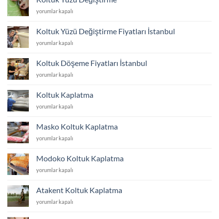
için
Koltuk
yorumlar kapalı
Yüzü
Değiştirme
Koltuk Yüzü Değiştirme Fiyatları İstanbul
için
Koltuk
yorumlar kapalı
Yüzü
Değiştirme
Koltuk Döşeme Fiyatları İstanbul
Fiyatları
Koltuk
yorumlar kapalı
İstanbul
Döşeme
için
Fiyatları
Koltuk Kaplatma
İstanbul
Koltuk
yorumlar kapalı
için
Kaplatma
için
Masko Koltuk Kaplatma
Masko
yorumlar kapalı
Koltuk
Kaplatma
Modoko Koltuk Kaplatma
için
Modoko
yorumlar kapalı
Koltuk
Kaplatma
Atakent Koltuk Kaplatma
için
Atakent
yorumlar kapalı
Koltuk
Kaplatma