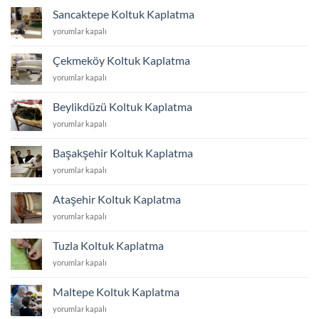
Kaplatma
Sancaktepe Koltuk Kaplatma
için
Sancaktepe
yorumlar kapalı
Koltuk
Kaplatma
Çekmeköy Koltuk Kaplatma
için
Çekmeköy
yorumlar kapalı
Koltuk
Kaplatma
Beylikdüzü Koltuk Kaplatma
için
Beylikdüzü
yorumlar kapalı
Koltuk
Kaplatma
Başakşehir Koltuk Kaplatma
için
Başakşehir
yorumlar kapalı
Koltuk
Kaplatma
Ataşehir Koltuk Kaplatma
için
Ataşehir
yorumlar kapalı
Koltuk
Kaplatma
Tuzla Koltuk Kaplatma
için
Tuzla
yorumlar kapalı
Koltuk
Kaplatma
Maltepe Koltuk Kaplatma
için
Maltepe
yorumlar kapalı