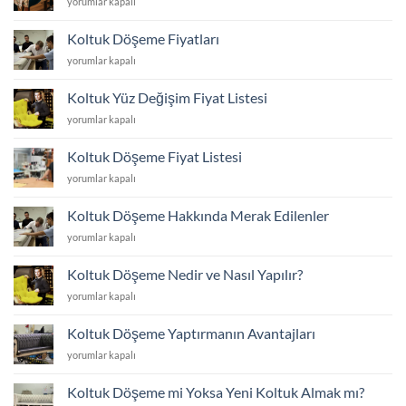
Sandalye
yorumlar kapalı
Dayanıklı
Dayanıklı
Döşeme
Koltuk
Kumaş
Fiyatları
Kumaşı
Koltuk Döşeme Fiyatları
Seçimi
için
Hangisi?
için
Koltuk
yorumlar kapalı
için
Döşeme
Fiyatları
Koltuk Yüz Değişim Fiyat Listesi
için
Koltuk
yorumlar kapalı
Yüz
Değişim
Koltuk Döşeme Fiyat Listesi
Fiyat
Koltuk
yorumlar kapalı
Listesi
Döşeme
için
Fiyat
Koltuk Döşeme Hakkında Merak Edilenler
Listesi
Koltuk
yorumlar kapalı
için
Döşeme
Hakkında
Koltuk Döşeme Nedir ve Nasıl Yapılır?
Merak
Koltuk
yorumlar kapalı
Edilenler
Döşeme
için
Nedir
Koltuk Döşeme Yaptırmanın Avantajları
ve
Koltuk
yorumlar kapalı
Nasıl
Döşeme
Yapılır?
Yaptırmanın
için
Koltuk Döşeme mi Yoksa Yeni Koltuk Almak mı?
Avantajları