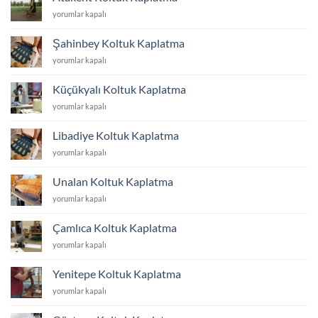
için
Atakent
yorumlar kapalı
Koltuk
Kaplatma
Şahinbey Koltuk Kaplatma
için
Şahinbey
yorumlar kapalı
Koltuk
Kaplatma
Küçükyalı Koltuk Kaplatma
için
Küçükyalı
yorumlar kapalı
Koltuk
Kaplatma
Libadiye Koltuk Kaplatma
için
Libadiye
yorumlar kapalı
Koltuk
Kaplatma
Unalan Koltuk Kaplatma
için
Unalan
yorumlar kapalı
Koltuk
Kaplatma
Çamlıca Koltuk Kaplatma
için
Çamlıca
yorumlar kapalı
Koltuk
Kaplatma
Yenitepe Koltuk Kaplatma
için
Yenitepe
yorumlar kapalı
Koltuk
Kaplatma