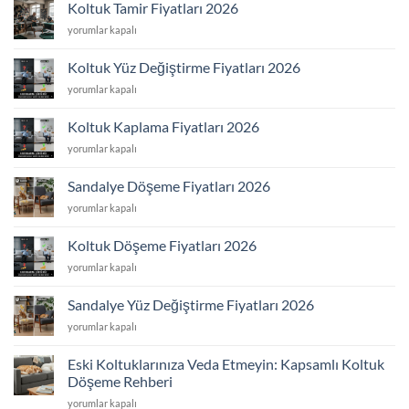
için
Koltuk Tamir Fiyatları 2026
Koltuk
yorumlar kapalı
Tamir
Fiyatları
Koltuk Yüz Değiştirme Fiyatları 2026
2026
Koltuk
yorumlar kapalı
için
Yüz
Değiştirme
Koltuk Kaplama Fiyatları 2026
Fiyatları
Koltuk
yorumlar kapalı
2026
Kaplama
için
Fiyatları
Sandalye Döşeme Fiyatları 2026
2026
Sandalye
yorumlar kapalı
için
Döşeme
Fiyatları
Koltuk Döşeme Fiyatları 2026
2026
Koltuk
yorumlar kapalı
için
Döşeme
Fiyatları
Sandalye Yüz Değiştirme Fiyatları 2026
2026
Sandalye
yorumlar kapalı
için
Yüz
Değiştirme
Eski Koltuklarınıza Veda Etmeyin: Kapsamlı Koltuk
Fiyatları
Döşeme Rehberi
2026
Eski
için
yorumlar kapalı