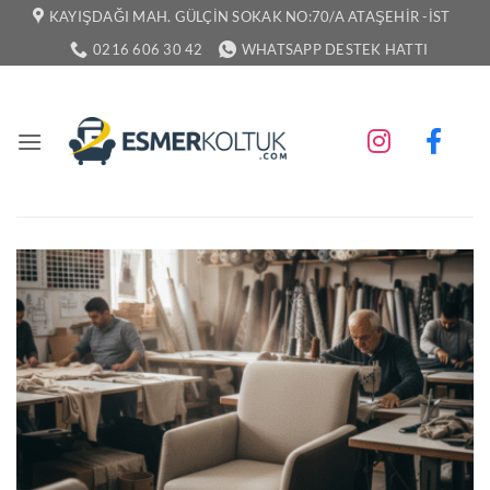
İçeriğe
KAYIŞDAĞI MAH. GÜLÇIN SOKAK NO:70/A ATAŞEHIR -İST
atla
0216 606 30 42
WHATSAPP DESTEK HATTI