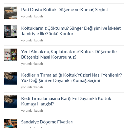
Koltuklarınıza
Veda
Pati Dostu Koltuk Döşeme ve Kumaş Seçimi
Etmeyin:
Pati
yorumlar kapalı
Kapsamlı
Dostu
Koltuk
Koltuk
Döşeme
Koltuklarınız Çöktü mü? Sünger Değişimi ve İskelet
Döşeme
Rehberi
Tamiriyle İlk Günkü Konfor
ve
için
Koltuklarınız
Kumaş
yorumlar kapalı
Çöktü
Seçimi
mü?
için
Yeni Almak mı, Kaplatmak mı? Koltuk Döşeme ile
Sünger
Bütçenizi Nasıl Korursunuz?
Değişimi
Yeni
yorumlar kapalı
ve
Almak
İskelet
mı,
Tamiriyle
Kedilerin Tırmaladığı Koltuk Yüzleri Nasıl Yenilenir?
Kaplatmak
İlk
Yüz Değişimi ve Dayanıklı Kumaş Seçimi
mı?
Günkü
Kedilerin
yorumlar kapalı
Koltuk
Konfor
Tırmaladığı
Döşeme
için
Koltuk
ile
Kedi Tırmalamasına Karşı En Dayanıklı Koltuk
Yüzleri
Bütçenizi
Kumaşı Hangisi?
Nasıl
Nasıl
Kedi
yorumlar kapalı
Yenilenir?
Korursunuz?
Tırmalamasına
Yüz
için
Karşı
Değişimi
Sandalye Döşeme Fiyatları
En
ve