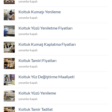
Kediye
yorumlar kapalı
için
Dayanıklı
Koltuk
Koltuk Kumaşı Yenileme
Kumaşı
Koltuk
yorumlar kapalı
için
Kumaşı
Yenileme
Koltuk Yüzü Yeniletme Fiyatları
için
Koltuk
yorumlar kapalı
Yüzü
Yeniletme
Koltuk Kumaş Kaplatma Fiyatları
Fiyatları
Koltuk
yorumlar kapalı
için
Kumaş
Kaplatma
Koltuk Tamiri Fiyatları
Fiyatları
Koltuk
yorumlar kapalı
için
Tamiri
Fiyatları
Koltuk Yüz Değiştirme Maaliyeti
için
Koltuk
yorumlar kapalı
Yüz
Değiştirme
Koltuk Yüzü Yenileme
Maaliyeti
Koltuk
yorumlar kapalı
için
Yüzü
Yenileme
Koltuk Tamir Tadilat
için