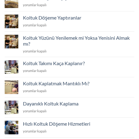
İstanbul
Koltuk
yorumlar kapalı
yakınında
Sünger
için
Değişimi
Koltuk Döşeme Yaptıranlar
için
Koltuk
yorumlar kapalı
Döşeme
Yaptıranlar
Koltuk Yüzünü Yenilemek mi Yoksa Yenisini Almak
için
mı?
Koltuk
yorumlar kapalı
Yüzünü
Yenilemek
Koltuk Takımı Kaça Kaplanır?
mi
Koltuk
yorumlar kapalı
Yoksa
Takımı
Yenisini
Kaça
Almak
Koltuk Kaplatmak Mantıklı Mı?
Kaplanır?
mı?
Koltuk
yorumlar kapalı
için
için
Kaplatmak
Mantıklı
Dayanıklı Koltuk Kaplama
Mı?
Dayanıklı
yorumlar kapalı
için
Koltuk
Kaplama
Hızlı Koltuk Döşeme Hizmetleri
için
Hızlı
yorumlar kapalı
Koltuk