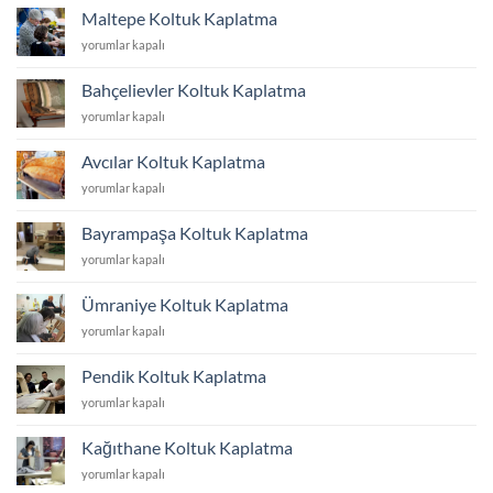
Kaplatma
Maltepe Koltuk Kaplatma
için
Maltepe
yorumlar kapalı
Koltuk
Kaplatma
Bahçelievler Koltuk Kaplatma
için
Bahçelievler
yorumlar kapalı
Koltuk
Kaplatma
Avcılar Koltuk Kaplatma
için
Avcılar
yorumlar kapalı
Koltuk
Kaplatma
Bayrampaşa Koltuk Kaplatma
için
Bayrampaşa
yorumlar kapalı
Koltuk
Kaplatma
Ümraniye Koltuk Kaplatma
için
Ümraniye
yorumlar kapalı
Koltuk
Kaplatma
Pendik Koltuk Kaplatma
için
Pendik
yorumlar kapalı
Koltuk
Kaplatma
Kağıthane Koltuk Kaplatma
için
Kağıthane
yorumlar kapalı
Koltuk