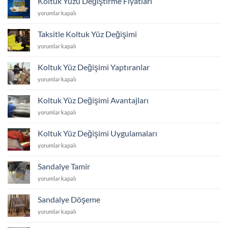
Koltuk Yüzü Değiştirme Fiyatları
ve
Koltuk
yorumlar kapalı
Yüz
Yüzü
Değişimi
Değiştirme
için
Taksitle Koltuk Yüz Değişimi
Fiyatları
Taksitle
yorumlar kapalı
için
Koltuk
Yüz
Koltuk Yüz Değişimi Yaptıranlar
Değişimi
Koltuk
yorumlar kapalı
için
Yüz
Değişimi
Koltuk Yüz Değişimi Avantajları
Yaptıranlar
Koltuk
yorumlar kapalı
için
Yüz
Değişimi
Koltuk Yüz Değişimi Uygulamaları
Avantajları
Koltuk
yorumlar kapalı
için
Yüz
Değişimi
Sandalye Tamir
Uygulamaları
Sandalye
yorumlar kapalı
için
Tamir
için
Sandalye Döşeme
Sandalye
yorumlar kapalı
Döşeme