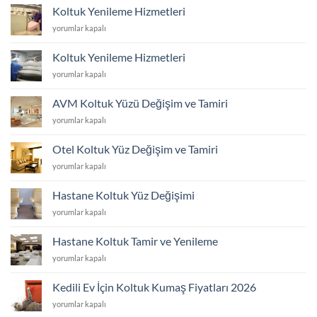
Döşeme
Koltuk Yenileme Hizmetleri
Hizmetleri
Koltuk
yorumlar kapalı
için
Yenileme
Hizmetleri
Koltuk Yenileme Hizmetleri
için
Koltuk
yorumlar kapalı
Yenileme
Hizmetleri
AVM Koltuk Yüzü Değişim ve Tamiri
için
AVM
yorumlar kapalı
Koltuk
Yüzü
Otel Koltuk Yüz Değişim ve Tamiri
Değişim
Otel
yorumlar kapalı
ve
Koltuk
Tamiri
Yüz
için
Hastane Koltuk Yüz Değişimi
Değişim
Hastane
yorumlar kapalı
ve
Koltuk
Tamiri
Yüz
için
Hastane Koltuk Tamir ve Yenileme
Değişimi
Hastane
yorumlar kapalı
için
Koltuk
Tamir
Kedili Ev İçin Koltuk Kumaş Fiyatları 2026
ve
Kedili
yorumlar kapalı
Yenileme
Ev