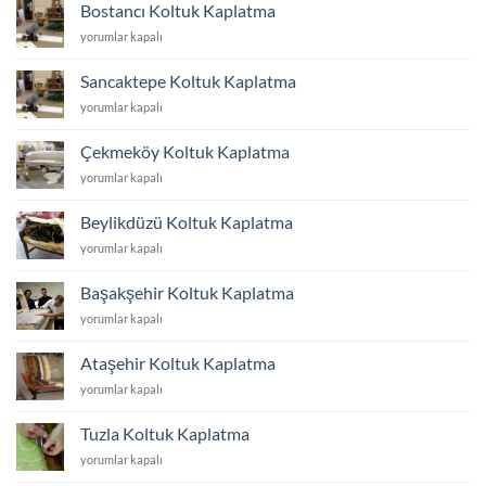
Kaplatma
Bostancı Koltuk Kaplatma
için
Bostancı
yorumlar kapalı
Koltuk
Kaplatma
Sancaktepe Koltuk Kaplatma
için
Sancaktepe
yorumlar kapalı
Koltuk
Kaplatma
Çekmeköy Koltuk Kaplatma
için
Çekmeköy
yorumlar kapalı
Koltuk
Kaplatma
Beylikdüzü Koltuk Kaplatma
için
Beylikdüzü
yorumlar kapalı
Koltuk
Kaplatma
Başakşehir Koltuk Kaplatma
için
Başakşehir
yorumlar kapalı
Koltuk
Kaplatma
Ataşehir Koltuk Kaplatma
için
Ataşehir
yorumlar kapalı
Koltuk
Kaplatma
Tuzla Koltuk Kaplatma
için
Tuzla
yorumlar kapalı
Koltuk