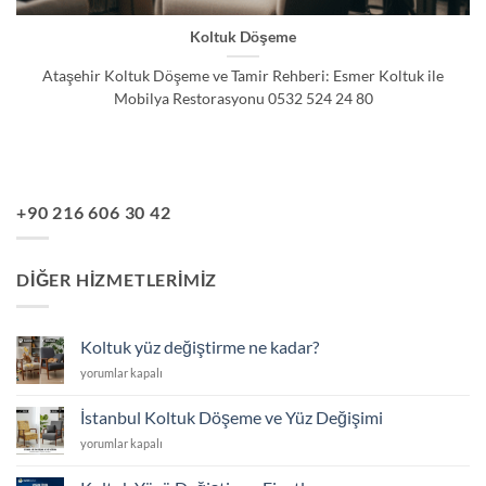
Koltuk Döşeme
Ataşehir Koltuk Döşeme ve Tamir Rehberi: Esmer Koltuk ile
Mobilya Restorasyonu 0532 524 24 80
+90 216 606 30 42
DIĞER HIZMETLERIMIZ
Koltuk yüz değiştirme ne kadar?
Koltuk
yorumlar kapalı
yüz
değiştirme
İstanbul Koltuk Döşeme ve Yüz Değişimi
ne
İstanbul
yorumlar kapalı
kadar?
Koltuk
için
Döşeme