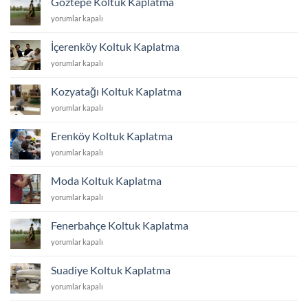
Göztepe Koltuk Kaplatma
için
Göztepe
yorumlar kapalı
Koltuk
Kaplatma
İçerenköy Koltuk Kaplatma
için
İçerenköy
yorumlar kapalı
Koltuk
Kaplatma
Kozyatağı Koltuk Kaplatma
için
Kozyatağı
yorumlar kapalı
Koltuk
Kaplatma
Erenköy Koltuk Kaplatma
için
Erenköy
yorumlar kapalı
Koltuk
Kaplatma
Moda Koltuk Kaplatma
için
Moda
yorumlar kapalı
Koltuk
Kaplatma
Fenerbahçe Koltuk Kaplatma
için
Fenerbahçe
yorumlar kapalı
Koltuk
Kaplatma
Suadiye Koltuk Kaplatma
için
Suadiye
yorumlar kapalı
Koltuk