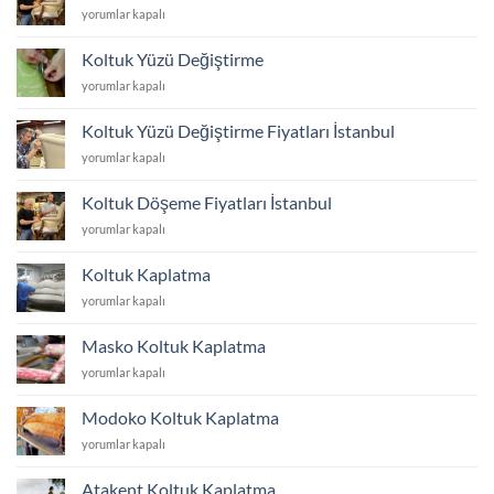
Koltuk
yorumlar kapalı
Tamir
Tadilat
Koltuk Yüzü Değiştirme
için
Koltuk
yorumlar kapalı
Yüzü
Değiştirme
Koltuk Yüzü Değiştirme Fiyatları İstanbul
için
Koltuk
yorumlar kapalı
Yüzü
Değiştirme
Koltuk Döşeme Fiyatları İstanbul
Fiyatları
Koltuk
yorumlar kapalı
İstanbul
Döşeme
için
Fiyatları
Koltuk Kaplatma
İstanbul
Koltuk
yorumlar kapalı
için
Kaplatma
için
Masko Koltuk Kaplatma
Masko
yorumlar kapalı
Koltuk
Kaplatma
Modoko Koltuk Kaplatma
için
Modoko
yorumlar kapalı
Koltuk
Kaplatma
Atakent Koltuk Kaplatma