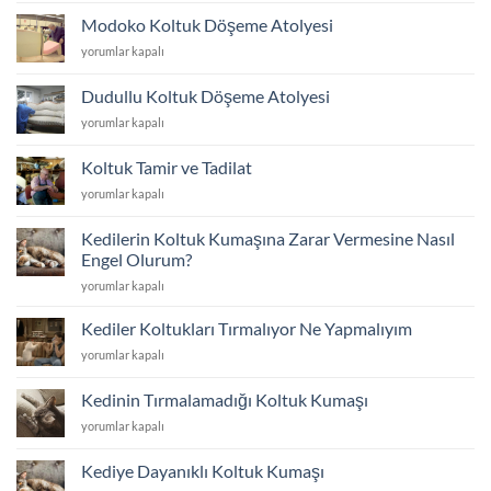
için
İçin
Modoko Koltuk Döşeme Atolyesi
Koltuk
Modoko
yorumlar kapalı
Kumaş
Koltuk
Fiyatları
Döşeme
2026
Dudullu Koltuk Döşeme Atolyesi
Atolyesi
için
Dudullu
yorumlar kapalı
için
Koltuk
Döşeme
Koltuk Tamir ve Tadilat
Atolyesi
Koltuk
yorumlar kapalı
için
Tamir
ve
Kedilerin Koltuk Kumaşına Zarar Vermesine Nasıl
Tadilat
Engel Olurum?
için
Kedilerin
yorumlar kapalı
Koltuk
Kumaşına
Kediler Koltukları Tırmalıyor Ne Yapmalıyım
Zarar
Kediler
yorumlar kapalı
Vermesine
Koltukları
Nasıl
Tırmalıyor
Engel
Kedinin Tırmalamadığı Koltuk Kumaşı
Ne
Olurum?
Kedinin
yorumlar kapalı
Yapmalıyım
için
Tırmalamadığı
için
Koltuk
Kediye Dayanıklı Koltuk Kumaşı
Kumaşı