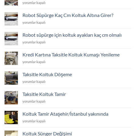
Koltuk
yorumlar kapalı
için
Döşeme
mi
Robot Süpürge Kaç Cm Koltuk Altına Girer?
Yoksa
Robot
yorumlar kapalı
Yeni
Süpürge
Koltuk
Kaç
Almak
Robot süpürge için koltuk ayakları kaç cm olmalı
Cm
mı?
Robot
yorumlar kapalı
Koltuk
için
süpürge
Altına
için
Girer?
Kredi Kartına Taksitle Koltuk Kumaşı Yenileme
koltuk
için
Kredi
yorumlar kapalı
ayakları
Kartına
kaç
Taksitle
cm
Taksitle Koltuk Döşeme
Koltuk
olmalı
Taksitle
yorumlar kapalı
Kumaşı
için
Koltuk
Yenileme
Döşeme
için
Taksitle Koltuk Tamir
için
Taksitle
yorumlar kapalı
Koltuk
Tamir
Koltuk Tamir Ataşehir/İstanbul yakınında
için
Koltuk
yorumlar kapalı
Tamir
Ataşehir/
Koltuk Sünger Değişimi