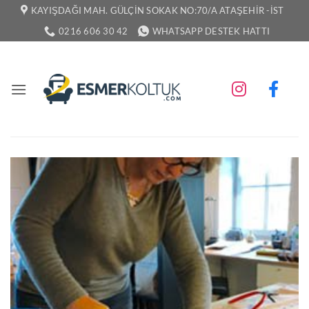
İçeriğe
KAYIŞDAĞI MAH. GÜLÇIN SOKAK NO:70/A ATAŞEHIR -İST
atla
0216 606 30 42
WHATSAPP DESTEK HATTI