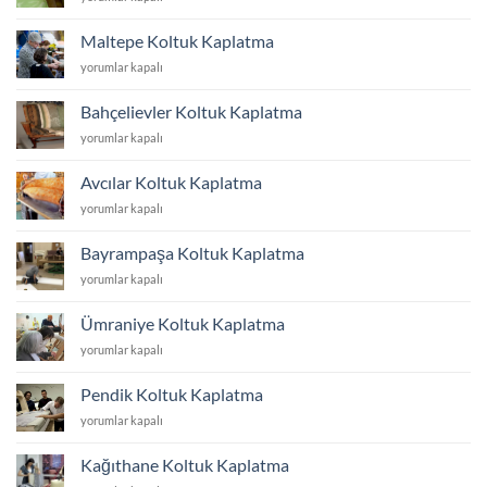
Koltuk
Kaplatma
Maltepe Koltuk Kaplatma
için
Maltepe
yorumlar kapalı
Koltuk
Kaplatma
Bahçelievler Koltuk Kaplatma
için
Bahçelievler
yorumlar kapalı
Koltuk
Kaplatma
Avcılar Koltuk Kaplatma
için
Avcılar
yorumlar kapalı
Koltuk
Kaplatma
Bayrampaşa Koltuk Kaplatma
için
Bayrampaşa
yorumlar kapalı
Koltuk
Kaplatma
Ümraniye Koltuk Kaplatma
için
Ümraniye
yorumlar kapalı
Koltuk
Kaplatma
Pendik Koltuk Kaplatma
için
Pendik
yorumlar kapalı
Koltuk
Kaplatma
Kağıthane Koltuk Kaplatma
için