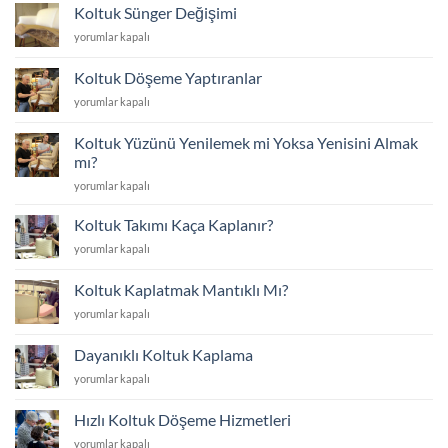
Ataşehir/
Koltuk Sünger Değişimi
İstanbul
Koltuk
yorumlar kapalı
yakınında
Sünger
için
Değişimi
Koltuk Döşeme Yaptıranlar
için
Koltuk
yorumlar kapalı
Döşeme
Yaptıranlar
Koltuk Yüzünü Yenilemek mi Yoksa Yenisini Almak
için
mı?
Koltuk
yorumlar kapalı
Yüzünü
Yenilemek
Koltuk Takımı Kaça Kaplanır?
mi
Koltuk
yorumlar kapalı
Yoksa
Takımı
Yenisini
Kaça
Almak
Koltuk Kaplatmak Mantıklı Mı?
Kaplanır?
mı?
Koltuk
yorumlar kapalı
için
için
Kaplatmak
Mantıklı
Dayanıklı Koltuk Kaplama
Mı?
Dayanıklı
yorumlar kapalı
için
Koltuk
Kaplama
Hızlı Koltuk Döşeme Hizmetleri
için
Hızlı
yorumlar kapalı