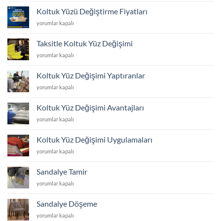
için
Döşeme
Koltuk Yüzü Değiştirme Fiyatları
ve
Koltuk
yorumlar kapalı
Yüz
Yüzü
Değişimi
Değiştirme
için
Taksitle Koltuk Yüz Değişimi
Fiyatları
Taksitle
yorumlar kapalı
için
Koltuk
Yüz
Koltuk Yüz Değişimi Yaptıranlar
Değişimi
Koltuk
yorumlar kapalı
için
Yüz
Değişimi
Koltuk Yüz Değişimi Avantajları
Yaptıranlar
Koltuk
yorumlar kapalı
için
Yüz
Değişimi
Koltuk Yüz Değişimi Uygulamaları
Avantajları
Koltuk
yorumlar kapalı
için
Yüz
Değişimi
Sandalye Tamir
Uygulamaları
Sandalye
yorumlar kapalı
için
Tamir
için
Sandalye Döşeme
Sandalye
yorumlar kapalı