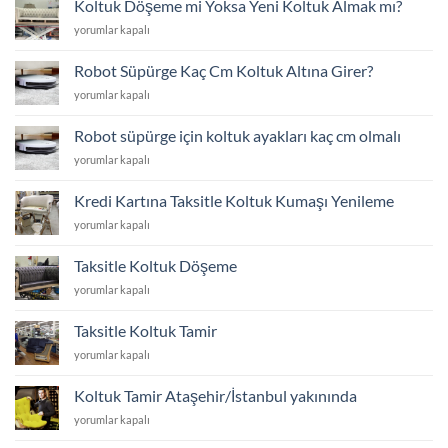
için
Koltuk Döşeme mi Yoksa Yeni Koltuk Almak mı?
Avantajları
Koltuk
yorumlar kapalı
için
Döşeme
mi
Robot Süpürge Kaç Cm Koltuk Altına Girer?
Yoksa
Robot
yorumlar kapalı
Yeni
Süpürge
Koltuk
Kaç
Almak
Robot süpürge için koltuk ayakları kaç cm olmalı
Cm
mı?
Robot
yorumlar kapalı
Koltuk
için
süpürge
Altına
için
Girer?
Kredi Kartına Taksitle Koltuk Kumaşı Yenileme
koltuk
için
Kredi
yorumlar kapalı
ayakları
Kartına
kaç
Taksitle
cm
Taksitle Koltuk Döşeme
Koltuk
olmalı
Taksitle
yorumlar kapalı
Kumaşı
için
Koltuk
Yenileme
Döşeme
için
Taksitle Koltuk Tamir
için
Taksitle
yorumlar kapalı
Koltuk
Tamir
Koltuk Tamir Ataşehir/İstanbul yakınında
için
Koltuk
yorumlar kapalı
Tamir