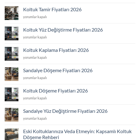
Döşeme
için
Koltuk Tamir Fiyatları 2026
Koltuk
yorumlar kapalı
Tamir
Fiyatları
Koltuk Yüz Değiştirme Fiyatları 2026
2026
Koltuk
yorumlar kapalı
için
Yüz
Değiştirme
Koltuk Kaplama Fiyatları 2026
Fiyatları
Koltuk
yorumlar kapalı
2026
Kaplama
için
Fiyatları
Sandalye Döşeme Fiyatları 2026
2026
Sandalye
yorumlar kapalı
için
Döşeme
Fiyatları
Koltuk Döşeme Fiyatları 2026
2026
Koltuk
yorumlar kapalı
için
Döşeme
Fiyatları
Sandalye Yüz Değiştirme Fiyatları 2026
2026
Sandalye
yorumlar kapalı
için
Yüz
Değiştirme
Eski Koltuklarınıza Veda Etmeyin: Kapsamlı Koltuk
Fiyatları
Döşeme Rehberi
2026