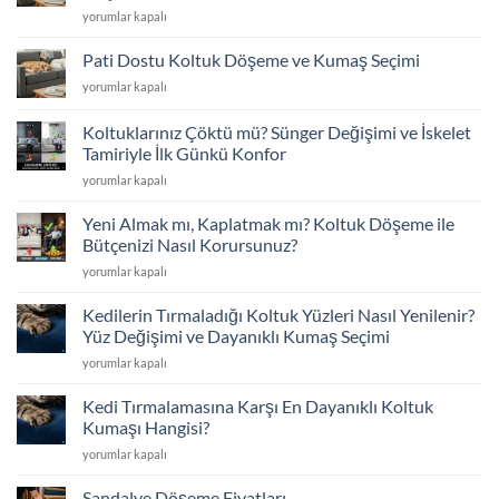
Eski
için
yorumlar kapalı
Koltuklarınıza
Veda
Pati Dostu Koltuk Döşeme ve Kumaş Seçimi
Etmeyin:
Pati
yorumlar kapalı
Kapsamlı
Dostu
Koltuk
Koltuk
Döşeme
Koltuklarınız Çöktü mü? Sünger Değişimi ve İskelet
Döşeme
Rehberi
Tamiriyle İlk Günkü Konfor
ve
için
Koltuklarınız
Kumaş
yorumlar kapalı
Çöktü
Seçimi
mü?
için
Yeni Almak mı, Kaplatmak mı? Koltuk Döşeme ile
Sünger
Bütçenizi Nasıl Korursunuz?
Değişimi
Yeni
yorumlar kapalı
ve
Almak
İskelet
mı,
Tamiriyle
Kedilerin Tırmaladığı Koltuk Yüzleri Nasıl Yenilenir?
Kaplatmak
İlk
Yüz Değişimi ve Dayanıklı Kumaş Seçimi
mı?
Günkü
Kedilerin
yorumlar kapalı
Koltuk
Konfor
Tırmaladığı
Döşeme
için
Koltuk
ile
Kedi Tırmalamasına Karşı En Dayanıklı Koltuk
Yüzleri
Bütçenizi
Kumaşı Hangisi?
Nasıl
Nasıl
Kedi
yorumlar kapalı
Yenilenir?
Korursunuz?
Tırmalamasına
Yüz
için
Karşı
Değişimi
Sandalye Döşeme Fiyatları