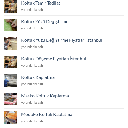
Yenileme
Koltuk Tamir Tadilat
için
Koltuk
yorumlar kapalı
Tamir
Tadilat
Koltuk Yüzü Değiştirme
için
Koltuk
yorumlar kapalı
Yüzü
Değiştirme
Koltuk Yüzü Değiştirme Fiyatları İstanbul
için
Koltuk
yorumlar kapalı
Yüzü
Değiştirme
Koltuk Döşeme Fiyatları İstanbul
Fiyatları
Koltuk
yorumlar kapalı
İstanbul
Döşeme
için
Fiyatları
Koltuk Kaplatma
İstanbul
Koltuk
yorumlar kapalı
için
Kaplatma
için
Masko Koltuk Kaplatma
Masko
yorumlar kapalı
Koltuk
Kaplatma
Modoko Koltuk Kaplatma
için
Modoko
yorumlar kapalı
Koltuk