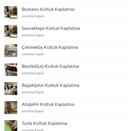
Koltuk
Kaplatma
Bostancı Koltuk Kaplatma
için
Bostancı
yorumlar kapalı
Koltuk
Kaplatma
Sancaktepe Koltuk Kaplatma
için
Sancaktepe
yorumlar kapalı
Koltuk
Kaplatma
Çekmeköy Koltuk Kaplatma
için
Çekmeköy
yorumlar kapalı
Koltuk
Kaplatma
Beylikdüzü Koltuk Kaplatma
için
Beylikdüzü
yorumlar kapalı
Koltuk
Kaplatma
Başakşehir Koltuk Kaplatma
için
Başakşehir
yorumlar kapalı
Koltuk
Kaplatma
Ataşehir Koltuk Kaplatma
için
Ataşehir
yorumlar kapalı
Koltuk
Kaplatma
Tuzla Koltuk Kaplatma
için
Tuzla
yorumlar kapalı