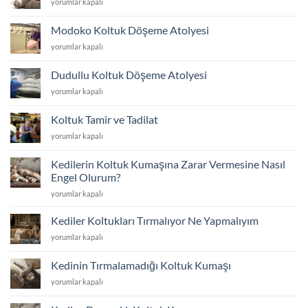
Kedili
yorumlar kapalı
Yenileme
Ev
için
İçin
Modoko Koltuk Döşeme Atolyesi
Koltuk
Modoko
yorumlar kapalı
Kumaş
Koltuk
Fiyatları
Döşeme
2026
Dudullu Koltuk Döşeme Atolyesi
Atolyesi
için
Dudullu
yorumlar kapalı
için
Koltuk
Döşeme
Koltuk Tamir ve Tadilat
Atolyesi
Koltuk
yorumlar kapalı
için
Tamir
ve
Kedilerin Koltuk Kumaşına Zarar Vermesine Nasıl
Tadilat
Engel Olurum?
için
Kedilerin
yorumlar kapalı
Koltuk
Kumaşına
Kediler Koltukları Tırmalıyor Ne Yapmalıyım
Zarar
Kediler
yorumlar kapalı
Vermesine
Koltukları
Nasıl
Tırmalıyor
Engel
Kedinin Tırmalamadığı Koltuk Kumaşı
Ne
Olurum?
Kedinin
yorumlar kapalı
Yapmalıyım
için
Tırmalamadığı
için
Koltuk