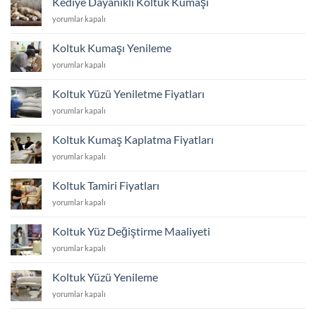
Kediye Dayanıklı Koltuk Kumaşı
Kumaşı
Kediye
yorumlar kapalı
için
Dayanıklı
Koltuk
Koltuk Kumaşı Yenileme
Kumaşı
Koltuk
yorumlar kapalı
için
Kumaşı
Yenileme
Koltuk Yüzü Yeniletme Fiyatları
için
Koltuk
yorumlar kapalı
Yüzü
Yeniletme
Koltuk Kumaş Kaplatma Fiyatları
Fiyatları
Koltuk
yorumlar kapalı
için
Kumaş
Kaplatma
Koltuk Tamiri Fiyatları
Fiyatları
Koltuk
yorumlar kapalı
için
Tamiri
Fiyatları
Koltuk Yüz Değiştirme Maaliyeti
için
Koltuk
yorumlar kapalı
Yüz
Değiştirme
Koltuk Yüzü Yenileme
Maaliyeti
Koltuk
yorumlar kapalı
için
Yüzü