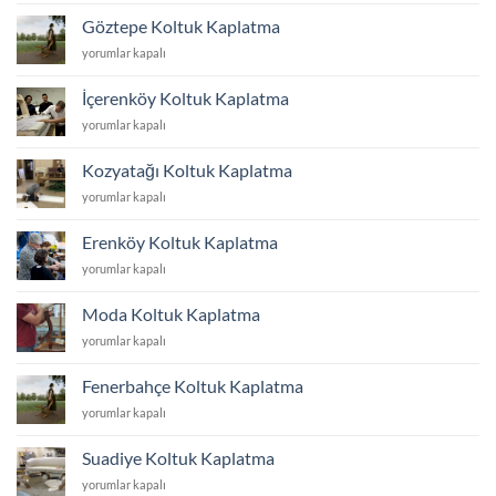
Kaplatma
Göztepe Koltuk Kaplatma
için
Göztepe
yorumlar kapalı
Koltuk
Kaplatma
İçerenköy Koltuk Kaplatma
için
İçerenköy
yorumlar kapalı
Koltuk
Kaplatma
Kozyatağı Koltuk Kaplatma
için
Kozyatağı
yorumlar kapalı
Koltuk
Kaplatma
Erenköy Koltuk Kaplatma
için
Erenköy
yorumlar kapalı
Koltuk
Kaplatma
Moda Koltuk Kaplatma
için
Moda
yorumlar kapalı
Koltuk
Kaplatma
Fenerbahçe Koltuk Kaplatma
için
Fenerbahçe
yorumlar kapalı
Koltuk
Kaplatma
Suadiye Koltuk Kaplatma
için
Suadiye
yorumlar kapalı