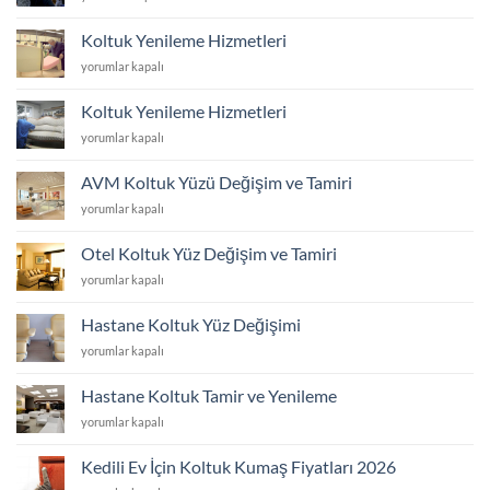
Koltuk
Döşeme
Koltuk Yenileme Hizmetleri
Hizmetleri
Koltuk
yorumlar kapalı
için
Yenileme
Hizmetleri
Koltuk Yenileme Hizmetleri
için
Koltuk
yorumlar kapalı
Yenileme
Hizmetleri
AVM Koltuk Yüzü Değişim ve Tamiri
için
AVM
yorumlar kapalı
Koltuk
Yüzü
Otel Koltuk Yüz Değişim ve Tamiri
Değişim
Otel
yorumlar kapalı
ve
Koltuk
Tamiri
Yüz
için
Hastane Koltuk Yüz Değişimi
Değişim
Hastane
yorumlar kapalı
ve
Koltuk
Tamiri
Yüz
için
Hastane Koltuk Tamir ve Yenileme
Değişimi
Hastane
yorumlar kapalı
için
Koltuk
Tamir
Kedili Ev İçin Koltuk Kumaş Fiyatları 2026
ve