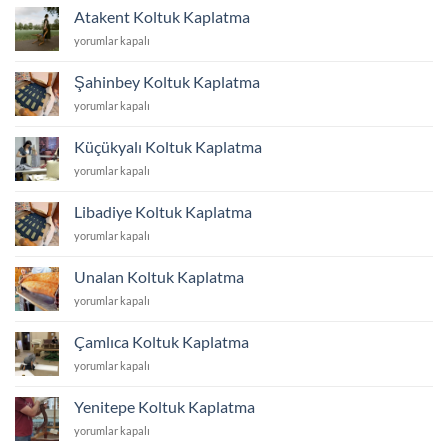
Kaplatma
Atakent Koltuk Kaplatma
için
Atakent
yorumlar kapalı
Koltuk
Kaplatma
Şahinbey Koltuk Kaplatma
için
Şahinbey
yorumlar kapalı
Koltuk
Kaplatma
Küçükyalı Koltuk Kaplatma
için
Küçükyalı
yorumlar kapalı
Koltuk
Kaplatma
Libadiye Koltuk Kaplatma
için
Libadiye
yorumlar kapalı
Koltuk
Kaplatma
Unalan Koltuk Kaplatma
için
Unalan
yorumlar kapalı
Koltuk
Kaplatma
Çamlıca Koltuk Kaplatma
için
Çamlıca
yorumlar kapalı
Koltuk
Kaplatma
Yenitepe Koltuk Kaplatma
için
Yenitepe
yorumlar kapalı
Koltuk