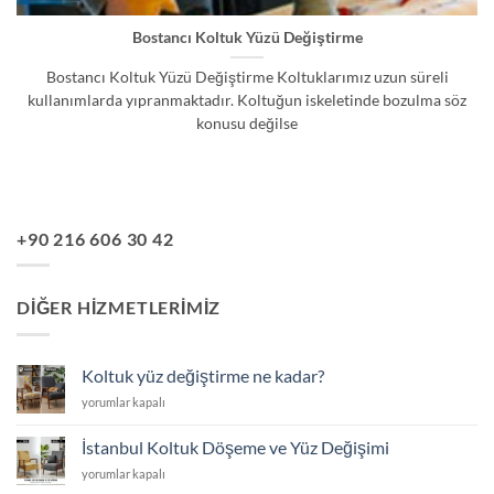
Bostancı Koltuk Yüzü Değiştirme
Bostancı Koltuk Yüzü Değiştirme Koltuklarımız uzun süreli
kullanımlarda yıpranmaktadır. Koltuğun iskeletinde bozulma söz
konusu değilse
+90 216 606 30 42
DIĞER HIZMETLERIMIZ
Koltuk yüz değiştirme ne kadar?
Koltuk
yorumlar kapalı
yüz
değiştirme
İstanbul Koltuk Döşeme ve Yüz Değişimi
ne
İstanbul
yorumlar kapalı
kadar?
Koltuk