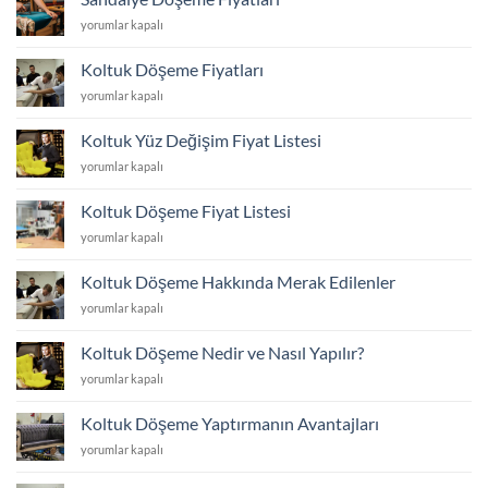
En
ve
Sandalye
yorumlar kapalı
Dayanıklı
Dayanıklı
Döşeme
Koltuk
Kumaş
Fiyatları
Kumaşı
Koltuk Döşeme Fiyatları
Seçimi
için
Hangisi?
için
Koltuk
yorumlar kapalı
için
Döşeme
Fiyatları
Koltuk Yüz Değişim Fiyat Listesi
için
Koltuk
yorumlar kapalı
Yüz
Değişim
Koltuk Döşeme Fiyat Listesi
Fiyat
Koltuk
yorumlar kapalı
Listesi
Döşeme
için
Fiyat
Koltuk Döşeme Hakkında Merak Edilenler
Listesi
Koltuk
yorumlar kapalı
için
Döşeme
Hakkında
Koltuk Döşeme Nedir ve Nasıl Yapılır?
Merak
Koltuk
yorumlar kapalı
Edilenler
Döşeme
için
Nedir
Koltuk Döşeme Yaptırmanın Avantajları
ve
Koltuk
yorumlar kapalı
Nasıl
Döşeme
Yapılır?
Yaptırmanın